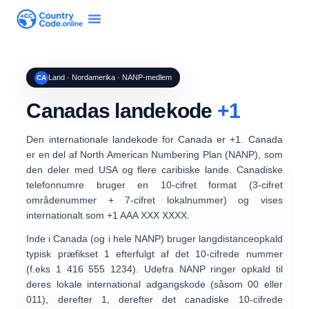
Land · Nordamerika · NANP-medlem
CA
Canadas landekode
+1
Den internationale landekode for
Canada
er
+1
. Canada
er en del af
North American Numbering Plan (NANP)
, som
den deler med USA og flere caribiske lande. Canadiske
telefonnumre bruger en
10-cifret format
(
3-cifret
områdenummer
+
7-cifret lokalnummer
) og vises
internationalt som
+1 AAA XXX XXXX
.
Inde i Canada (og i hele NANP) bruger langdistanceopkald
typisk præfikset
1
efterfulgt af det 10-cifrede nummer
(f.eks
1 416 555 1234
). Udefra NANP ringer opkald til
deres lokale international adgangskode (såsom
00
eller
011
), derefter
1
, derefter det canadiske 10-cifrede