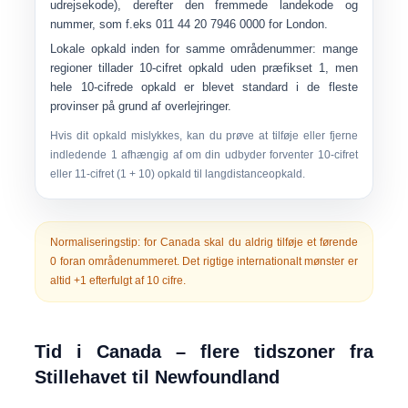
udrejsekode), derefter den fremmede landekode og
nummer, som f.eks
011 44 ​​20 7946 0000
for London.
Lokale opkald inden for samme områdenummer:
mange
regioner tillader 10-cifret opkald uden præfikset 1, men
hele 10-cifrede opkald er blevet standard i de fleste
provinser på grund af overlejringer.
Hvis dit opkald mislykkes, kan du prøve at tilføje eller fjerne
indledende
1
afhængig af om din udbyder forventer 10-cifret
eller 11-cifret (1 + 10) opkald til langdistanceopkald.
Normaliseringstip:
for Canada skal du aldrig tilføje et førende
0 foran områdenummeret. Det rigtige internationalt mønster er
altid
+1
efterfulgt af
10 cifre
.
Tid i Canada – flere tidszoner fra
Stillehavet til Newfoundland