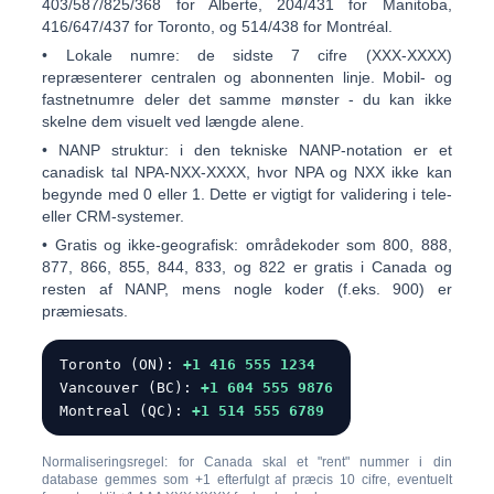
403/587/825/368
for Alberte,
204/431
for Manitoba,
416/647/437
for Toronto, og
514/438
for Montréal.
•
Lokale numre:
de sidste 7 cifre (XXX-XXXX)
repræsenterer centralen og abonnenten linje. Mobil- og
fastnetnumre deler det samme mønster - du kan ikke
skelne dem visuelt ved længde alene.
•
NANP struktur:
i den tekniske NANP-notation er et
canadisk tal
NPA-NXX-XXXX
, hvor NPA og NXX ikke kan
begynde med 0 eller 1. Dette er vigtigt for validering i tele-
eller CRM-systemer.
•
Gratis og ikke-geografisk:
områdekoder som
800
,
888
,
877
,
866
,
855
,
844
,
833
, og
822
er gratis i Canada og
resten af NANP, mens nogle koder (f.eks. 900) er
præmiesats.
Toronto (ON):
+1 416 555 1234
Vancouver (BC):
+1 604 555 9876
Montreal (QC):
+1 514 555 6789
Normaliseringsregel: for Canada skal et "rent" nummer i din
database gemmes som
+1
efterfulgt af
præcis 10 cifre
, eventuelt