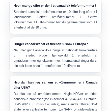
Hvor mange cifre er der i et canadisk telefonnummer?
Standard canadiske telefonnumre er
10 cifre lang
efter +1
landekoden: 3-cifret områdenummer + 7-cifret
lokalnummer. I E.164-format bør du gemme dem som
+1
efterfulgt af de 10 cifre.
Bruger canadiske tal et førende 0 som i Europa?
Nej. Det gør Canada
ikke
bruge et nationalt trunkpræfiks
0. I stedet bruger fjernopkald
1
efterfulgt af
områdenummer og lokalnummer. Internationalt ringer du til
din exit kode altså
1
, derefter det 10-cifrede tal.
Hvordan kan jeg se, om et +1-nummer er i Canada
eller USA?
Du skal se på
områdenummer
. Nogle NPA'er er tildelt
canadiske provinser (for eksempel 416/647/437 i Ontario,
604/778/236 i British Columbia), mens andre tilhører USA
stater eller caribiske territorier. En NANP områdekodeliste