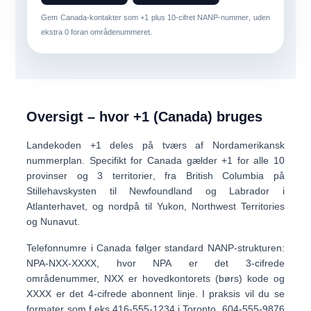
Gem Canada-kontakter som
+1
plus
10-cifret NANP-nummer
, uden
ekstra 0 foran områdenummeret.
Oversigt – hvor +1 (Canada) bruges
Landekoden
+1
deles på tværs af
Nordamerikansk
nummerplan
. Specifikt for Canada gælder +1 for alle
10
provinser
og
3 territorier
, fra British Columbia på
Stillehavskysten til Newfoundland og Labrador i
Atlanterhavet, og nordpå til Yukon, Northwest Territories
og Nunavut.
Telefonnumre i Canada følger standard NANP-strukturen:
NPA-NXX-XXXX
, hvor
NPA
er det 3-cifrede
områdenummer,
NXX
er hovedkontorets (børs) kode og
XXXX
er det 4-cifrede abonnent linje. I praksis vil du se
formater som f.eks
416-555-1234
i Toronto,
604-555-9876