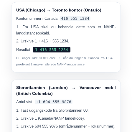
USA (Chicago) → Toronto kontor (Ontario)
Kontornummer i Canada:
416 555 1234
.
Fra USA skal du behandle dette som et NANP-
langdistanceopkald.
Urskive
1
+
416
+
555 1234
.
Resultat:
1 416 555 1234
Du ringer ikke til 011 eller +1, når du ringer til Canada fra USA –
præfikset 1 angiver allerede NANP langdistance.
Storbritannien (London) → Vancouver mobil
(British Columbia)
Antal vist:
+1 604 555 9876
.
Tast udgangskode fra Storbritannien
00
.
Urskive
1
(Canada/NANP landekode).
Urskive
604 555 9876
(områdenummer + lokalnummer).