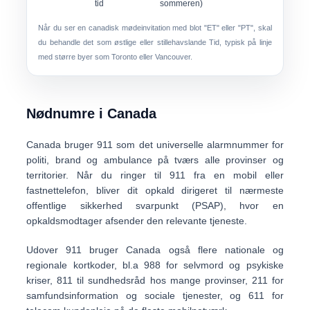
tid
sommeren)
Når du ser en canadisk mødeinvitation med blot "ET" eller "PT", skal
du behandle det som østlige eller stillehavslande Tid, typisk på linje
med større byer som Toronto eller Vancouver.
Nødnumre i Canada
Canada bruger
911
som det universelle alarmnummer for
politi, brand og ambulance på tværs alle provinser og
territorier. Når du ringer til 911 fra en mobil eller
fastnettelefon, bliver dit opkald dirigeret til nærmeste
offentlige sikkerhed svarpunkt (PSAP), hvor en
opkaldsmodtager afsender den relevante tjeneste.
Udover 911 bruger Canada også flere nationale og
regionale kortkoder, bl.a
988
for selvmord og psykiske
kriser,
811
til sundhedsråd hos mange provinser,
211
for
samfundsinformation og sociale tjenester, og
611
for