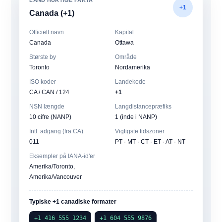
LAND HURTIGE FAKTA
+1
Canada (+1)
Officielt navn
Kapital
Canada
Ottawa
Største by
Område
Toronto
Nordamerika
ISO koder
Landekode
CA / CAN / 124
+1
NSN længde
Langdistancepræfiks
10 cifre (NANP)
1 (inde i NANP)
Intl. adgang (fra CA)
Vigtigste tidszoner
011
PT · MT · CT · ET · AT · NT
Eksempler på IANA-id'er
Amerika/Toronto,
Amerika/Vancouver
Typiske +1 canadiske formater
+1 416 555 1234
+1 604 555 9876