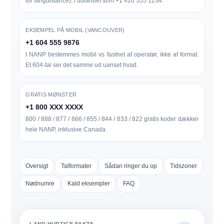
for langdistance), i udlandet som
+1 416 555 1234
.
EKSEMPEL PÅ MOBIL (VANCOUVER)
+1 604 555 9876
I NANP bestemmes mobil vs fastnet af operatør, ikke af format.
Et 604-tal ser det samme ud uanset hvad.
GRATIS MØNSTER
+1 800 XXX XXXX
800 / 888 / 877 / 866 / 855 / 844 / 833 / 822 gratis koder dækker
hele NANP, inklusive Canada.
Oversigt
Talformater
Sådan ringer du op
Tidszoner
Nødnumre
Kald eksempler
FAQ