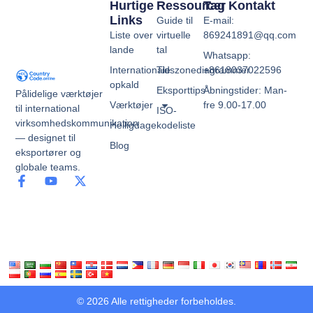
Hurtige
Ressourcer
Tag Kontakt
Links
Guide til
E-mail:
Liste over
virtuelle
869241891@qq.com
lande
tal
Whatsapp:
Internationale
Tidszonediagrammer
+8618037022596
opkald
Eksporttips
Åbningstider: Man-
Pålidelige værktøjer
Værktøjer
fre 9.00-17.00
til international
ISO-
virksomhedskommunikation
Helligdage
kodeliste
— designet til
Blog
eksportører og
globale teams.
© 2026 Alle rettigheder forbeholdes.