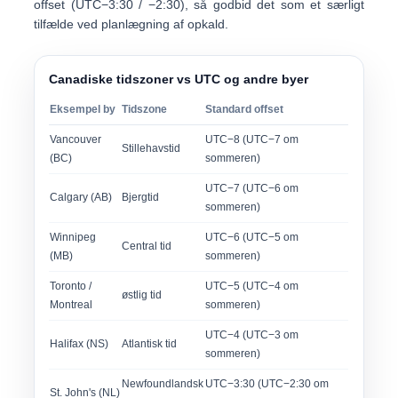
offset (
UTC−3:30 / −2:30
), så godbid det som et særligt
tilfælde ved planlægning af opkald.
Canadiske tidszoner vs UTC og andre byer
Eksempel by
Tidszone
Standard offset
Vancouver
UTC−8 (UTC−7 om
Stillehavstid
(BC)
sommeren)
UTC−7 (UTC−6 om
Calgary (AB)
Bjergtid
sommeren)
Winnipeg
UTC−6 (UTC−5 om
Central tid
(MB)
sommeren)
Toronto /
UTC−5 (UTC−4 om
østlig tid
Montreal
sommeren)
UTC−4 (UTC−3 om
Halifax (NS)
Atlantisk tid
sommeren)
Newfoundlandsk
UTC−3:30 (UTC−2:30 om
St. John's (NL)