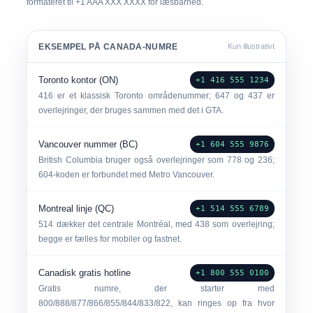
formateret til
+1 AAA XXX XXXX
for læsbarhed.
EKSEMPEL PÅ CANADA-NUMRE
Kun illustrativt
Toronto kontor (ON)
+1 416 555 1234
416 er et klassisk Toronto områdenummer; 647 og 437 er
overlejringer, der bruges sammen med det i GTA.
Vancouver nummer (BC)
+1 604 555 9876
British Columbia bruger også overlejringer som 778 og 236;
604-koden er forbundet med Metro Vancouver.
Montreal linje (QC)
+1 514 555 6789
514 dækker det centrale Montréal, med 438 som overlejring;
begge er fælles for mobiler og fastnet.
Canadisk gratis hotline
+1 800 555 0100
Gratis numre, der starter med
800/888/877/866/855/844/833/822, kan ringes op fra hvor