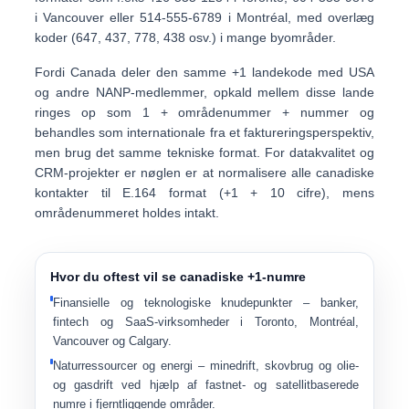
i Vancouver eller
514-555-6789
i Montréal, med overlæg
koder (647, 437, 778, 438 osv.) i mange byområder.
Fordi Canada deler den samme +1 landekode med USA
og andre NANP-medlemmer, opkald mellem disse lande
ringes op som
1 + områdenummer + nummer
og
behandles som internationale fra et faktureringsperspektiv,
men brug det samme tekniske format. For datakvalitet og
CRM-projekter er nøglen er at normalisere alle canadiske
kontakter til
E.164 format
(
+1
+ 10 cifre), mens
områdenummeret holdes intakt.
Hvor du oftest vil se canadiske +1-numre
Finansielle og teknologiske knudepunkter
– banker,
fintech og SaaS-virksomheder i Toronto, Montréal,
Vancouver og Calgary.
Naturressourcer og energi
– minedrift, skovbrug og olie-
og gasdrift ved hjælp af fastnet- og satellitbaserede
numre i fjerntliggende områder.