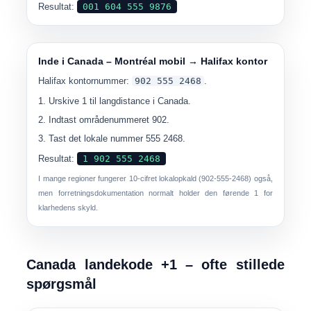
Resultat:
001 604 555 9876
Inde i Canada – Montréal mobil → Halifax kontor
Halifax kontornummer:
902 555 2468
.
Urskive
1
til langdistance i Canada.
Indtast områdenummeret
902
.
Tast det lokale nummer
555 2468
.
Resultat:
1 902 555 2468
I mange regioner fungerer 10-cifret lokalopkald (902-555-2468) også,
men forretningsdokumentation normalt holder den førende 1 for
klarhedens skyld.
Canada landekode +1 – ofte stillede
spørgsmål