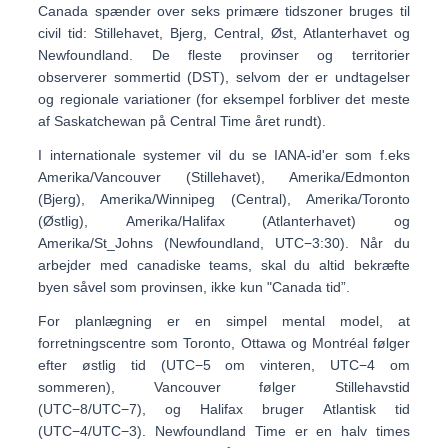
Canada spænder over
seks primære tidszoner
bruges til
civil tid: Stillehavet, Bjerg, Central, Øst, Atlanterhavet og
Newfoundland. De fleste provinser og territorier
observerer
sommertid (DST)
, selvom der er undtagelser
og regionale variationer (for eksempel forbliver det meste
af Saskatchewan på Central Time året rundt).
I internationale systemer vil du se IANA-id'er som f.eks
Amerika/Vancouver
(Stillehavet),
Amerika/Edmonton
(Bjerg),
Amerika/Winnipeg
(Central),
Amerika/Toronto
(Østlig),
Amerika/Halifax
(Atlanterhavet) og
Amerika/St_Johns
(Newfoundland, UTC−3:30). Når du
arbejder med canadiske teams, skal du altid bekræfte
byen såvel som provinsen, ikke kun "Canada tid”.
For planlægning er en simpel mental model, at
forretningscentre som Toronto, Ottawa og Montréal følger
efter
østlig tid
(UTC−5 om vinteren, UTC−4 om
sommeren), Vancouver følger
Stillehavstid
(UTC−8/UTC−7), og Halifax bruger
Atlantisk tid
(UTC−4/UTC−3). Newfoundland Time er en halv times