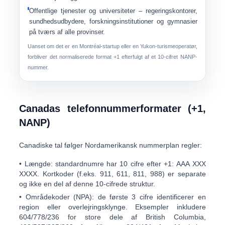
Offentlige tjenester og universiteter
– regeringskontorer,
sundhedsudbydere, forskningsinstitutioner og gymnasier
på tværs af alle provinser.
Uanset om det er en Montréal-startup eller en Yukon-turismeoperatør,
forbliver det normaliserede format
+1
efterfulgt af et 10-cifret NANP-
nummer.
Canadas telefonnummerformater (+1,
NANP)
Canadiske tal følger
Nordamerikansk nummerplan
regler:
•
Længde:
standardnumre har
10 cifre
efter +1:
AAA XXX
XXXX
. Kortkoder (f.eks. 911, 611, 811, 988) er separate
og ikke en del af denne 10-cifrede struktur.
•
Områdekoder (NPA):
de første 3 cifre identificerer en
region eller overlejringsklynge. Eksempler inkludere
604/778/236
for store dele af British Columbia,