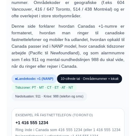
nummer. Områdekoder er geografiske (f.eks
604
Vancouver
,
416 / 647 Toronto
,
514 / 438 Montréal
) og er
ofte overlejret i store storbyområder.
Denne side forklarer hvordan
Canadas +1-numre
er
formateret, hvordan man ringer til canadiske
fastnettelefoner og mobiler fra udlandet, hvordan opkald til
Canada passer ind i
NANP model
, hvor canadisk
tidszoner
arbejde (Pacific til Newfoundland), og som
alarmnumre
som f.eks
911
og mental-sundhedslinjen
988
du skal vide,
når du ringer eller rejser i Canada.
Landekode: +1 (NANP)
10-cifrede tal · Områdenummer + lokalt
Tidszoner: PT · MT · CT · ET · AT · NT
Nødsituation: 911 · Krise: 988 (telefon og sms)
EKSEMPEL PÅ FASTNETTELEFON (TORONTO)
+1 416 555 1234
Ring inde i Canada som
416 555 1234
(eller
1 416 555 1234