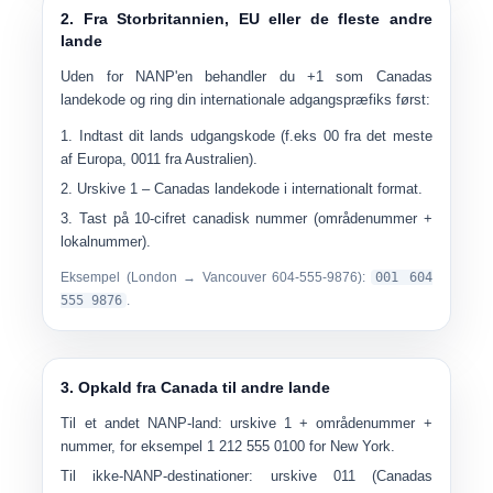
2. Fra Storbritannien, EU eller de fleste andre
lande
Uden for NANP'en behandler du
+1
som Canadas
landekode og ring din internationale adgangspræfiks først:
Indtast dit lands udgangskode (f.eks
00
fra det meste
af Europa,
0011
fra Australien).
Urskive
1
– Canadas landekode i internationalt format.
Tast på
10-cifret canadisk nummer
(områdenummer +
lokalnummer).
Eksempel (London → Vancouver 604-555-9876):
001 604
555 9876
.
3. Opkald fra Canada til andre lande
Til et andet NANP-land:
urskive
1
+ områdenummer +
nummer, for eksempel
1 212 555 0100
for New York.
Til ikke-NANP-destinationer:
urskive
011
(Canadas