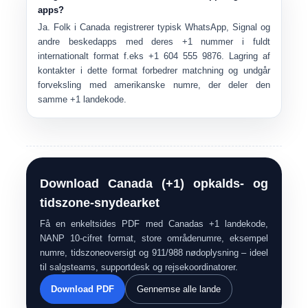
apps?
Ja. Folk i Canada registrerer typisk WhatsApp, Signal og
andre beskedapps med deres
+1
nummer i fuldt
internationalt format f.eks
+1 604 555 9876
. Lagring af
kontakter i dette format forbedrer matchning og undgår
forveksling med amerikanske numre, der deler den
samme +1 landekode.
Download Canada (+1) opkalds- og
tidszone-snydearket
Få en enkeltsides PDF med Canadas +1 landekode,
NANP 10-cifret format, store områdenumre, eksempel
numre, tidszoneoversigt og 911/988 nødoplysning – ideel
til salgsteams, supportdesk og rejsekoordinatorer.
Download PDF
Gennemse alle lande