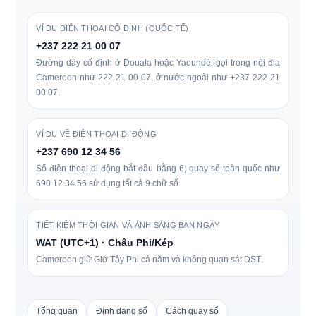
VÍ DỤ ĐIỆN THOẠI CỐ ĐỊNH (QUỐC TẾ)
+237 222 21 00 07
Đường dây cố định ở Douala hoặc Yaoundé: gọi trong nội địa
Cameroon như
222 21 00 07
, ở nước ngoài như
+237 222 21
00 07
.
VÍ DỤ VỀ ĐIỆN THOẠI DI ĐỘNG
+237 690 12 34 56
Số điện thoại di động bắt đầu bằng 6; quay số toàn quốc như
690 12 34 56
sử dụng tất cả 9 chữ số.
TIẾT KIỆM THỜI GIAN VÀ ÁNH SÁNG BAN NGÀY
WAT (UTC+1) · Châu Phi/Kép
Cameroon giữ
Giờ Tây Phi
cả năm và
không quan sát DST
.
Tổng quan
Định dạng số
Cách quay số