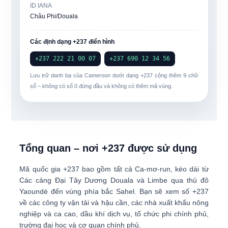
ID IANA
Châu Phi/Douala
Các định dạng +237 điển hình
+237 222 21 00 07
+237 690 12 34 56
Lưu trữ danh bạ của Cameroon dưới dạng
+237
cộng thêm
9 chữ
số
– không có số 0 đứng đầu và không có thêm mã vùng.
Tổng quan – nơi +237 được sử dụng
Mã quốc gia
+237
bao gồm tất cả
Ca-mơ-run
, kéo dài từ
Các cảng Đại Tây Dương Douala và Limbe qua thủ đô
Yaoundé đến vùng phía bắc Sahel. Bạn sẽ xem số +237
về các công ty vận tải và hậu cần, các nhà xuất khẩu nông
nghiệp và ca cao, dầu khí dịch vụ, tổ chức phi chính phủ,
trường đại học và cơ quan chính phủ.