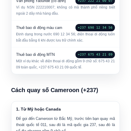
Văn phòng Yaoundé (cố định)
+237 222 21 00 07
Ví dụ NSN
222210007
; không có mã thành phố riêng biệt
ngoài 2 dãy nhà hàng đầu.
Thuê bao di động màu cam
+237 690 12 34 56
Định dạng trong nước
690 12 34 56
; điện thoại di động luôn
bắt đầu bằng 6 khi được lưu trữ chính xác.
Thuê bao di động MTN
+237 675 43 21 09
Một ví dụ khác về điện thoại di động gồm 9 chữ số:
675 43 21
09
toàn quốc,
+237 675 43 21 09
quốc tế.
Cách quay số Cameroon (+237)
1. Từ Mỹ hoặc Canada
Để gọi đến Cameroon từ Bắc Mỹ, trước tiên bạn quay mã
thoát quốc tế
011
, sau đó là mã quốc gia
237
, sau đó là
số địa phương gồm 9 chữ số.