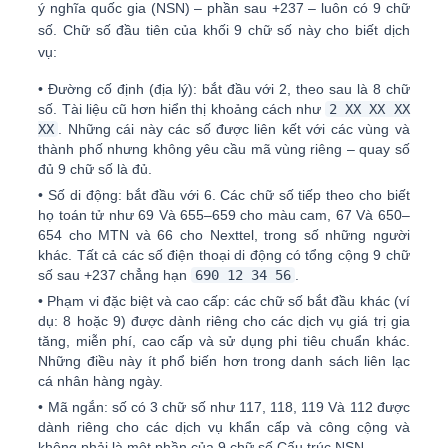
ý nghĩa quốc gia (NSN)
– phần sau +237 – luôn có
9 chữ
số
. Chữ số đầu tiên của khối 9 chữ số này cho biết dịch
vụ:
•
Đường cố định (địa lý):
bắt đầu với
2
, theo sau là 8 chữ
số. Tài liệu cũ hơn hiển thị khoảng cách như
2 XX XX XX
XX
. Những cái này các số được liên kết với các vùng và
thành phố nhưng không yêu cầu mã vùng riêng – quay số
đủ 9 chữ số là đủ.
•
Số di động:
bắt đầu với
6
. Các chữ số tiếp theo cho biết
họ toán tử như
69
Và
655–659
cho màu cam,
67
Và
650–
654
cho MTN và
66
cho Nexttel, trong số những người
khác. Tất cả các số điện thoại di động có tổng cộng 9 chữ
số sau +237 chẳng hạn
690 12 34 56
.
•
Phạm vi đặc biệt và cao cấp:
các chữ số bắt đầu khác (ví
dụ: 8 hoặc 9) được dành riêng cho các dịch vụ giá trị gia
tăng, miễn phí, cao cấp và sử dụng phi tiêu chuẩn khác.
Những điều này ít phổ biến hơn trong danh sách liên lạc
cá nhân hàng ngày.
•
Mã ngắn:
số có 3 chữ số như
117
,
118
,
119
Và
112
được
dành riêng cho các dịch vụ khẩn cấp và công cộng và
không phải là một phần của 9 chữ số Cấu trúc NSN.