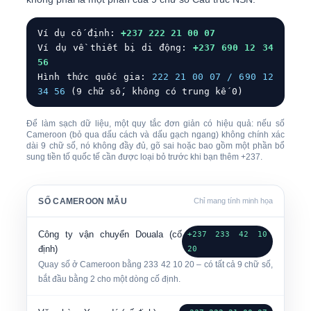
Ví dụ cố định:
+237 222 21 00 07
Ví dụ về thiết bị di động:
+237 690 12 34
56
Hình thức quốc gia:
222 21 00 07 / 690 12
34 56
(9 chữ số, không có trung kế 0)
Để làm sạch dữ liệu, một quy tắc đơn giản có hiệu quả: nếu số
Cameroon (bỏ qua dấu cách và dấu gạch ngang) không chính xác
dài 9 chữ số
, nó không đầy đủ, gõ sai hoặc bao gồm một phần bổ
sung tiền tố quốc tế cần được loại bỏ trước khi bạn thêm
+237
.
SỐ CAMEROON MẪU
Chỉ mang tính minh họa
Công ty vận chuyển Douala (cố
+237 233 42 10
định)
20
Quay số ở Cameroon bằng
233 42 10 20
– có tất cả 9 chữ số,
bắt đầu bằng 2 cho một dòng cố định.