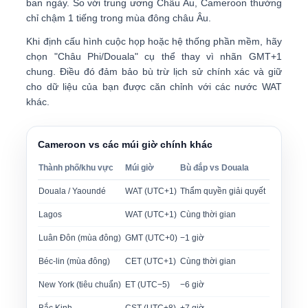
ban ngày. So với trung ương Châu Âu, Cameroon thường
chỉ
chậm 1 tiếng
trong mùa đông châu Âu.
Khi định cấu hình cuộc họp hoặc hệ thống phần mềm, hãy
chọn
"Châu Phi/Douala"
cụ thể thay vì nhãn GMT+1
chung. Điều đó đảm bảo bù trừ lịch sử chính xác và giữ
cho dữ liệu của bạn được căn chỉnh với các nước WAT
khác.
Cameroon vs các múi giờ chính khác
Thành phố/khu vực
Múi giờ
Bù đắp vs Douala
Douala / Yaoundé
WAT (UTC+1)
Thẩm quyền giải quyết
Lagos
WAT (UTC+1)
Cùng thời gian
Luân Đôn (mùa đông)
GMT (UTC+0)
−1 giờ
Béc-lin (mùa đông)
CET (UTC+1)
Cùng thời gian
New York (tiêu chuẩn)
ET (UTC−5)
−6 giờ