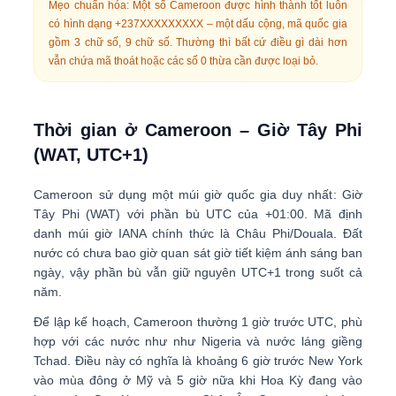
Mẹo chuẩn hóa:
Một số Cameroon được hình thành tốt luôn
có hình dạng
+237XXXXXXXXX
– một dấu cộng, mã quốc gia
gồm 3 chữ số, 9 chữ số. Thường thì bất cứ điều gì dài hơn
vẫn chứa mã thoát hoặc các số 0 thừa cần được loại bỏ.
Thời gian ở Cameroon – Giờ Tây Phi
(WAT, UTC+1)
Cameroon sử dụng một
múi giờ quốc gia duy nhất
:
Giờ
Tây Phi (WAT)
với phần bù UTC của
+01:00
. Mã định
danh múi giờ IANA chính thức là
Châu Phi/Douala
. Đất
nước có
chưa bao giờ quan sát giờ tiết kiệm ánh sáng ban
ngày
, vậy phần bù vẫn giữ nguyên UTC+1 trong suốt cả
năm.
Để lập kế hoạch, Cameroon thường
1 giờ trước UTC
, phù
hợp với các nước như như Nigeria và nước láng giềng
Tchad. Điều này có nghĩa là khoảng
6 giờ trước New York
vào mùa đông ở Mỹ và
5 giờ nữa
khi Hoa Kỳ đang vào