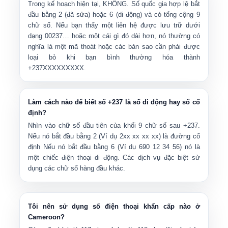
Trong kế hoạch hiện tại,
KHÔNG
. Số quốc gia hợp lệ bắt
đầu bằng
2
(đã sửa) hoặc
6
(di động) và có tổng cộng 9
chữ số. Nếu bạn thấy một liên hệ được lưu trữ dưới
dạng
00237…
hoặc một cái gì đó dài hơn, nó thường có
nghĩa là một mã thoát hoặc các bản sao cần phải được
loại bỏ khi bạn bình thường hóa thành
+237XXXXXXXXX
.
Làm cách nào để biết số +237 là số di động hay số cố
định?
Nhìn vào chữ số đầu tiên của khối 9 chữ số sau +237.
Nếu nó bắt đầu bằng
2
(Ví dụ
2xx xx xx xx
) là đường cố
định Nếu nó bắt đầu bằng
6
(Ví dụ
690 12 34 56
) nó là
một chiếc điện thoại di động. Các dịch vụ đặc biệt sử
dụng các chữ số hàng đầu khác.
Tôi nên sử dụng số điện thoại khẩn cấp nào ở
Cameroon?