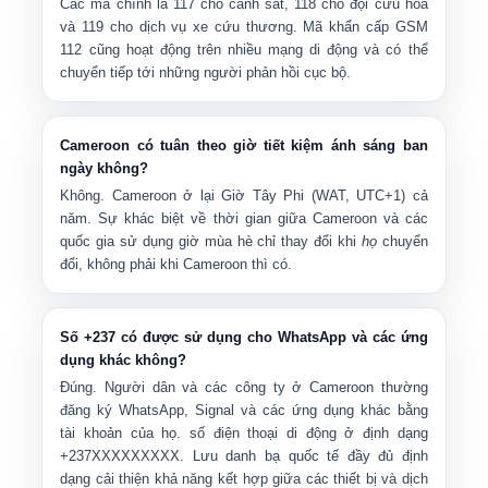
Các mã chính là
117
cho cảnh sát,
118
cho đội cứu hỏa
và
119
cho dịch vụ xe cứu thương. Mã khẩn cấp GSM
112
cũng hoạt động trên nhiều mạng di động và có thể
chuyển tiếp tới những người phản hồi cục bộ.
Cameroon có tuân theo giờ tiết kiệm ánh sáng ban
ngày không?
Không. Cameroon ở lại
Giờ Tây Phi (WAT, UTC+1)
cả
năm. Sự khác biệt về thời gian giữa Cameroon và các
quốc gia sử dụng giờ mùa hè chỉ thay đổi khi
họ
chuyển
đổi, không phải khi Cameroon thì có.
Số +237 có được sử dụng cho WhatsApp và các ứng
dụng khác không?
Đúng. Người dân và các công ty ở Cameroon thường
đăng ký WhatsApp, Signal và các ứng dụng khác bằng
tài khoản của họ. số điện thoại di động ở định dạng
+237XXXXXXXXX
. Lưu danh bạ quốc tế đầy đủ định
dạng cải thiện khả năng kết hợp giữa các thiết bị và dịch