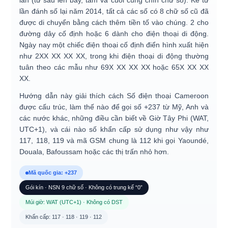
lần (từ sáu lên bảy, tám và cuối cùng chín chữ số). Kể từ
lần đánh số lại năm 2014, tất cả các số có 8 chữ số cũ đã
được di chuyển bằng cách thêm tiền tố vào chúng.
2
cho
đường dây cố định hoặc
6
dành cho điện thoại di động.
Ngày nay một chiếc điện thoại cố định điển hình xuất hiện
như
2XX XX XX XX
, trong khi điện thoại di động thường
tuân theo các mẫu như
69X XX XX XX
hoặc
65X XX XX
XX
.
Hướng dẫn này giải thích cách
Số điện thoại Cameroon
được cấu trúc, làm thế nào để
gọi số +237
từ Mỹ, Anh và
các nước khác, những điều cần biết về
Giờ Tây Phi (WAT,
UTC+1)
, và cái nào
số khẩn cấp
sử dụng như vậy như
117, 118, 119 và mã GSM chung là 112 khi gọi Yaoundé,
Douala, Bafoussam hoặc các thị trấn nhỏ hơn.
Mã quốc gia: +237
Gói kín · NSN 9 chữ số · Không có trung kế “0”
Múi giờ: WAT (UTC+1) · Không có DST
Khẩn cấp: 117 · 118 · 119 · 112