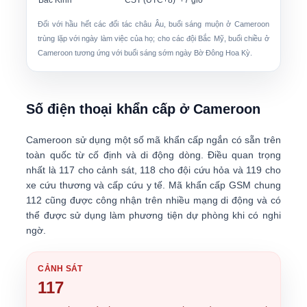
Bắc Kinh
CST (UTC+8)
+7 giờ
Đối với hầu hết các đối tác châu Âu,
buổi sáng muộn ở Cameroon
trùng lặp với ngày làm việc của họ; cho các đội Bắc Mỹ,
buổi chiều ở
Cameroon
tương ứng với buổi sáng sớm ngày Bờ Đông Hoa Kỳ.
Số điện thoại khẩn cấp ở Cameroon
Cameroon sử dụng một số
mã khẩn cấp ngắn
có sẵn trên
toàn quốc từ cố định và di động dòng. Điều quan trọng
nhất là
117
cho cảnh sát,
118
cho đội cứu hỏa và
119
cho
xe cứu thương và cấp cứu y tế. Mã khẩn cấp GSM chung
112
cũng được công nhận trên nhiều mạng di động và có
thể được sử dụng làm phương tiện dự phòng khi có nghi
ngờ.
CẢNH SÁT
117