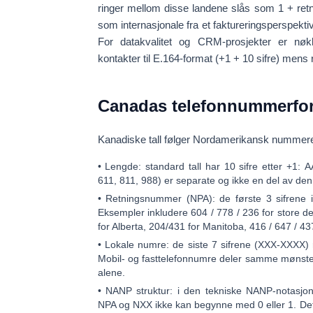
ringer mellom disse landene slås som
1 + re
som internasjonale fra et faktureringsperspekt
For datakvalitet og CRM-prosjekter er nøk
kontakter til
E.164-format
(
+1
+ 10 sifre) mens 
Canadas telefonnummerfor
Kanadiske tall følger
Nordamerikansk nummere
•
Lengde:
standard tall har
10 sifre
etter +1:
A
611, 811, 988) er separate og ikke en del av den
•
Retningsnummer (NPA):
de første 3 sifrene i
Eksempler inkludere
604 / 778 / 236
for store de
for Alberta,
204/431
for Manitoba,
416 / 647 / 43
•
Lokale numre:
de siste 7 sifrene (XXX-XXXX) 
Mobil- og fasttelefonnumre deler samme mønster
alene.
•
NANP struktur:
i den tekniske NANP-notasjon
NPA og NXX ikke kan begynne med 0 eller 1. Dette