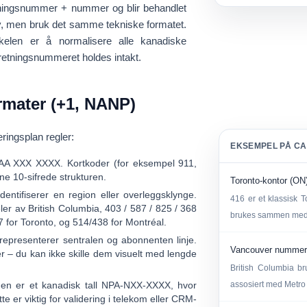
tningsnummer + nummer
og blir behandlet
iv, men bruk det samme tekniske formatet.
kelen er å normalisere alle kanadiske
retningsnummeret holdes intakt.
mater (+1, NANP)
ringsplan
regler:
EKSEMPEL PÅ C
AA XXX XXXX
. Kortkoder (for eksempel 911,
ne 10-sifrede strukturen.
Toronto-kontor (ON
dentifiserer en region eller overleggsklynge.
416 er et klassisk 
ler av British Columbia,
403 / 587 / 825 / 368
brukes sammen med 
7
for Toronto, og
514/438
for Montréal.
representerer sentralen og abonnenten linje.
Vancouver nummer
 – du kan ikke skille dem visuelt med lengde
British Columbia b
en er et kanadisk tall
NPA-NXX-XXXX
, hvor
assosiert med Metro
 er viktig for validering i telekom eller CRM-