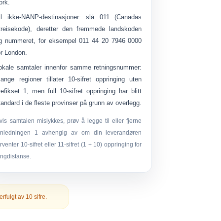
ork.
il ikke-NANP-destinasjoner:
slå
011
(Canadas
treisekode), deretter den fremmede landskoden
g nummeret, for eksempel
011 44 ​​20 7946 0000
or London.
okale samtaler innenfor samme retningsnummer:
ange regioner tillater 10-sifret oppringing uten
refikset 1, men full 10-sifret oppringing har blitt
tandard i de fleste provinser på grunn av overlegg.
vis samtalen mislykkes, prøv å legge til eller fjerne
nnledningen
1
avhengig av om din leverandøren
orventer 10-sifret eller 11-sifret (1 + 10) oppringing for
angdistanse.
erfulgt av
10 sifre
.