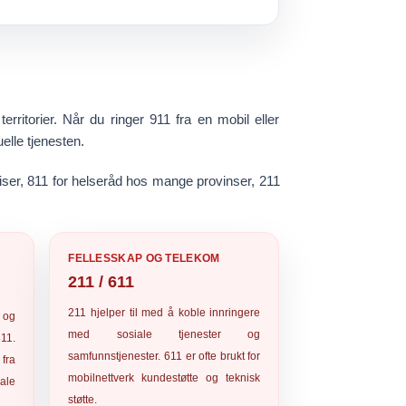
ritorier. Når du ringer 911 fra en mobil eller
elle tjenesten.
iser,
811
for helseråd hos mange provinser,
211
FELLESSKAP OG TELEKOM
211 / 611
211
hjelper til med å koble innringere
 og
med sosiale tjenester og
811
.
samfunnstjenester.
611
er ofte brukt for
fra
mobilnettverk kundestøtte og teknisk
kale
støtte.