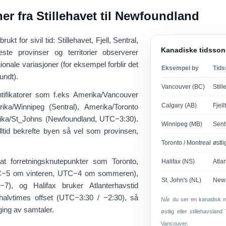
ner fra Stillehavet til Newfoundland
brukt for sivil tid: Stillehavet, Fjell, Sentral,
Kanadiske tidsson
ste provinser og territorier observerer
ionale variasjoner (for eksempel forblir det
Eksempel by
Tid
undt).
Vancouver (BC)
Still
ntifikatorer som f.eks
Amerika/Vancouver
Calgary (AB)
Fjell
ika/Winnipeg
(Sentral),
Amerika/Toronto
ika/St_Johns
(Newfoundland, UTC−3:30).
Winnipeg (MB)
Sentr
tid bekrefte byen så vel som provinsen,
Toronto / Montreal
østli
at forretningsknutepunkter som Toronto,
Halifax (NS)
Atla
−5 om vinteren, UTC−4 om sommeren),
St. John's (NL)
Newf
7), og Halifax bruker
Atlanterhavstid
lvtimes offset (
UTC−3:30 / −2:30
), så
Når du ser en kanadisk m
ging av samtaler.
østlig eller stillehavslan
Vancouver.