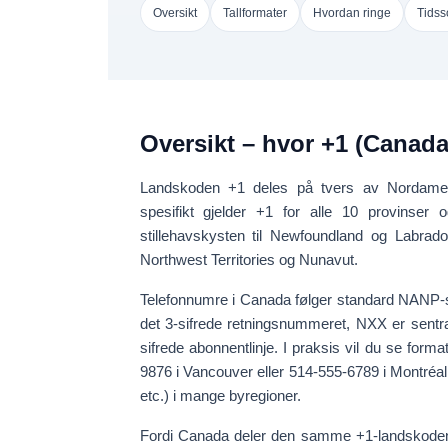
Oversikt
Tallformater
Hvordan ringe
Tidss
Oversikt – hvor +1 (Canada
Landskoden
+1
deles på tvers av
Nordame
spesifikt gjelder +1 for alle
10 provinser
o
stillehavskysten til Newfoundland og Labrador
Northwest Territories og Nunavut.
Telefonnumre i Canada følger standard NANP-
det 3-sifrede retningsnummeret,
NXX
er sentr
sifrede abonnentlinje. I praksis vil du se for
9876
i Vancouver eller
514-555-6789
i Montréal
etc.) i mange byregioner.
Fordi Canada deler den samme +1-landsko