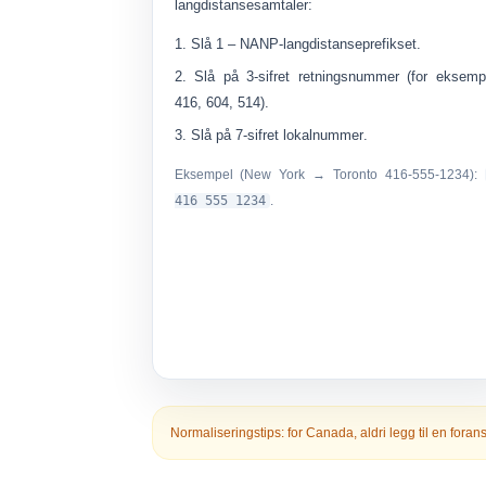
langdistansesamtaler:
Slå
1
– NANP-langdistanseprefikset.
Slå på
3-sifret retningsnummer
(for eksemp
416, 604, 514).
Slå på
7-sifret lokalnummer
.
Eksempel (New York → Toronto 416-555-1234):
416 555 1234
.
Normaliseringstips:
for Canada, aldri legg til en fora