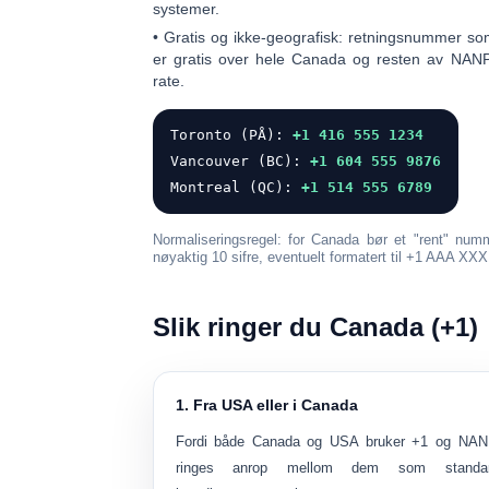
systemer.
•
Gratis og ikke-geografisk:
retningsnummer s
er gratis over hele Canada og resten av NAN
rate.
Toronto (PÅ):
+1 416 555 1234
Vancouver (BC):
+1 604 555 9876
Montreal (QC):
+1 514 555 6789
Normaliseringsregel: for Canada bør et "rent" nu
nøyaktig 10 sifre
, eventuelt formatert til
+1 AAA XX
Slik ringer du Canada (+1)
1. Fra USA eller i Canada
Fordi både Canada og USA bruker
+1
og NAN
ringes anrop mellom dem som standa