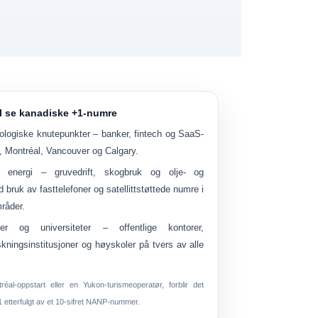
il se kanadiske +1-numre
nologiske knutepunkter
– banker, fintech og SaaS-
o, Montréal, Vancouver og Calgary.
 energi
– gruvedrift, skogbruk og olje- og
bruk av fasttelefoner og satellittstøttede numre i
råder.
ter og universiteter
– offentlige kontorer,
skningsinstitusjoner og høyskoler på tvers av alle
éal-oppstart eller en Yukon-turismeoperatør, forblir det
1
etterfulgt av et 10-sifret NANP-nummer.