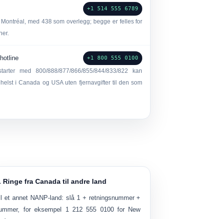
+1 514 555 6789
 Montréal, med 438 som overlegg; begge er felles for
ner.
hotline
+1 800 555 0100
tarter med 800/888/877/866/855/844/833/822 kan
 helst i Canada og USA uten fjernavgifter til den som
. Ringe fra Canada til andre land
il et annet NANP-land:
slå
1
+ retningsnummer +
ummer, for eksempel
1 212 555 0100
for New