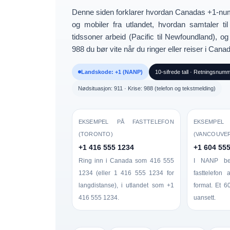
Denne siden forklarer hvordan
Canadas +1-nu
og mobiler fra utlandet, hvordan samtaler t
tidssoner
arbeid (Pacific til Newfoundland), 
988
du bør vite når du ringer eller reiser i Cana
Landskode: +1 (NANP)
10-sifrede tall · Retningsnumm
Nødsituasjon: 911 · Krise: 988 (telefon og tekstmelding)
EKSEMPEL PÅ FASTTELEFON
EKSEMP
(TORONTO)
(VANCOUVE
+1 416 555 1234
+1 604 55
Ring inn i Canada som
416 555
I NANP be
1234
(eller
1 416 555 1234
for
fasttelefon 
langdistanse), i utlandet som
+1
format. Et 6
416 555 1234
.
uansett.