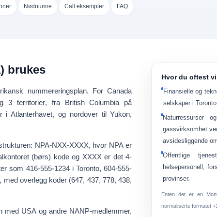
oner
Nødnumre
Call eksempler
FAQ
) brukes
Hvor du oftest v
rikansk nummereringsplan
. For Canada
Finansielle og tek
g
3 territorier
, fra British Columbia på
selskaper i Toront
 i Atlanterhavet, og nordover til Yukon,
Naturressurser og
gassvirksomhet ved 
avsidesliggende om
strukturen:
NPA-NXX-XXXX
, hvor
NPA
er
Offentlige tjenes
alkontoret (børs) kode og
XXXX
er det 4-
helsepersonell, for
mater som
416-555-1234
i Toronto,
604-555-
provinser.
, med overlegg koder (647, 437, 778, 438,
Enten det er en Montr
normaliserte formatet
+
den med USA og andre NANP-medlemmer,