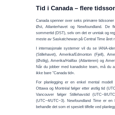
Tid i Canada – flere tidsso
Canada spenner over
seks primære tidssoner
Øst, Atlanterhavet og Newfoundland. De fle
sommertid (DST)
, selv om det er unntak og reg
meste av Saskatchewan på Central Time året r
I internasjonale systemer vil du se IANA-ide
(Stillehavet),
Amerika/Edmonton
(Fjell),
Amer
(Østlig),
Amerika/Halifax
(Atlanteren) og
Amer
Når du jobber med kanadiske team, må du all
ikke bare "Canada tid».
For planlegging er en enkel mental modell 
Ottawa og Montréal følger etter
østlig tid
(UTC
Vancouver følger
Stillehavstid
(UTC−8/UTC−
(UTC−4/UTC−3). Newfoundland Time er en ha
behandle det som et spesielt tilfelle ved planleg