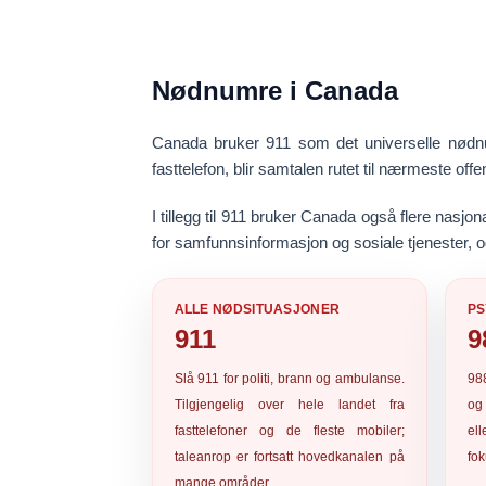
Nødnumre i Canada
Canada bruker
911
som det universelle nødnum
fasttelefon, blir samtalen rutet til nærmeste of
I tillegg til 911 bruker Canada også flere nasjon
for samfunnsinformasjon og sosiale tjenester, 
ALLE NØDSITUASJONER
PS
911
9
Slå
911
for politi, brann og ambulanse.
98
Tilgjengelig over hele landet fra
og 
fasttelefoner og de fleste mobiler;
el
taleanrop er fortsatt hovedkanalen på
fok
mange områder.