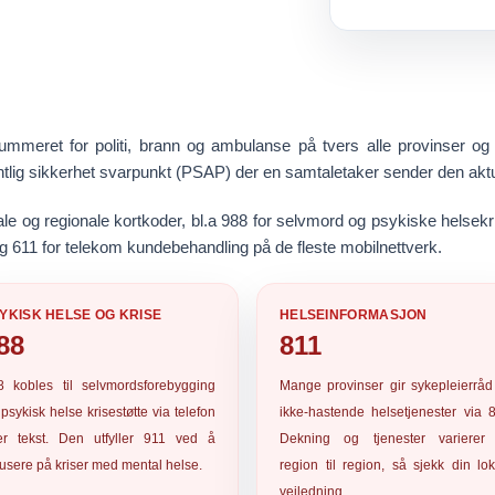
meret for politi, brann og ambulanse på tvers alle provinser og ter
fentlig sikkerhet svarpunkt (PSAP) der en samtaletaker sender den aktu
ale og regionale kortkoder, bl.a
988
for selvmord og psykiske helsekr
og
611
for telekom kundebehandling på de fleste mobilnettverk.
YKISK HELSE OG KRISE
HELSEINFORMASJON
88
811
8
kobles til selvmordsforebygging
Mange provinser gir sykepleierråd
psykisk helse krisestøtte via telefon
ikke-hastende helsetjenester via
ler tekst. Den utfyller 911 ved å
Dekning og tjenester varierer 
usere på kriser med mental helse.
region til region, så sjekk din lo
veiledning.