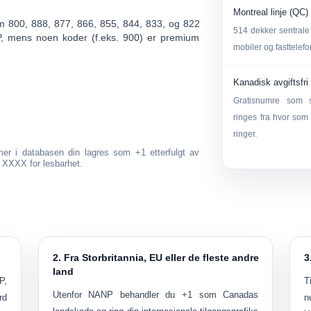
Montreal linje (QC)
om
800
,
888
,
877
,
866
,
855
,
844
,
833
, og
822
514 dekker sentrale
P, mens noen koder (f.eks. 900) er premium
mobiler og fasttelefo
Kanadisk avgiftsfri 
Gratisnumre som s
ringes fra hvor som
ringer.
mmer i databasen din lagres som
+1
etterfulgt av
X XXXX
for lesbarhet.
2. Fra Storbritannia, EU eller de fleste andre
3
land
P,
T
Utenfor NANP behandler du
+1
som Canadas
rd
n