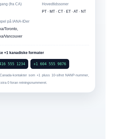
ilgang (fra CA)
Hovedtidssoner
PT · MT · CT · ET · AT · NT
pel på IANA-IDer
ka/Toronto,
ka/Vancouver
ke +1 kanadiske formater
416 555 1234
+1 604 555 9876
 Canada-kontakter som
+1
pluss
10-sifret NANP-nummer
,
kstra 0 foran retningsnummeret.