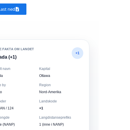
Last ned
E FAKTA OM LANDET
+1
da (+1)
elt navn
Kapital
da
Ottawa
e by
Region
to
Nord-Amerika
oder
Landskode
CAN / 124
+1
engde
Langdistanseprefiks
re (NANP)
1 (inne i NANP)