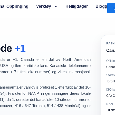
onal Oppringing
Verktøy
Helligdager
Blogg
RASK
ode
+1
Cana
ada
er
+1
. Canada er en del av
North American
Offisi
USA og flere karibiske land. Kanadiske telefonnumre
Cana
ummer
+
7-sifret lokalnummer
) og vises internasjonalt
Størst
Toron
ansesamtaler vanligvis prefikset
1
etterfulgt av det 10-
ISO-k
234
). Fra utenfor NANP, ringer innringere deres lokale
CA / 
11
), da
1
, deretter det kanadiske 10-sifrede nummeret.
NSN l
ncouver
,
416 / 647 Toronto
,
514 / 438 Montréal
) og er
10 sif