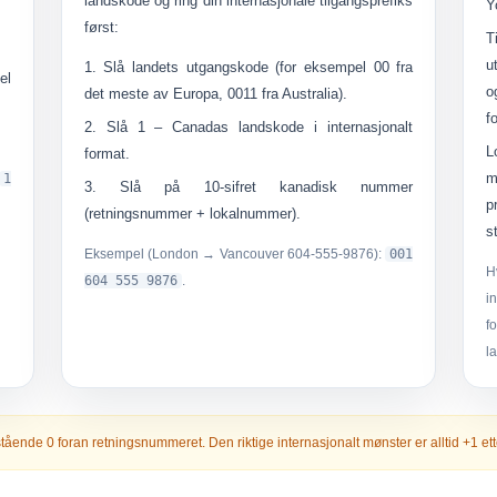
landskode og ring din internasjonale tilgangsprefiks
Y
først:
T
u
Slå landets utgangskode (for eksempel
00
fra
el
o
det meste av Europa,
0011
fra Australia).
f
Slå
1
– Canadas landskode i internasjonalt
L
format.
m
1
Slå på
10-sifret kanadisk nummer
p
(retningsnummer + lokalnummer).
s
Eksempel (London → Vancouver 604-555-9876):
001
H
604 555 9876
.
i
f
l
nstående 0 foran retningsnummeret. Den riktige internasjonalt mønster er alltid
+1
ett