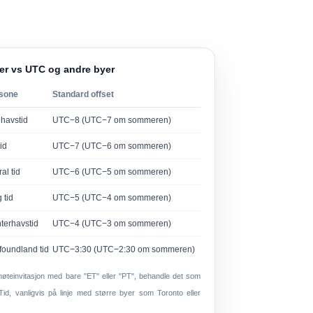
er vs UTC og andre byer
ssone
Standard offset
ehavstid
UTC−8 (UTC−7 om sommeren)
tid
UTC−7 (UTC−6 om sommeren)
al tid
UTC−6 (UTC−5 om sommeren)
g tid
UTC−5 (UTC−4 om sommeren)
nterhavstid
UTC−4 (UTC−3 om sommeren)
oundland tid
UTC−3:30 (UTC−2:30 om sommeren)
øteinvitasjon med bare "ET" eller "PT", behandle det som
d Tid, vanligvis på linje med større byer som Toronto eller