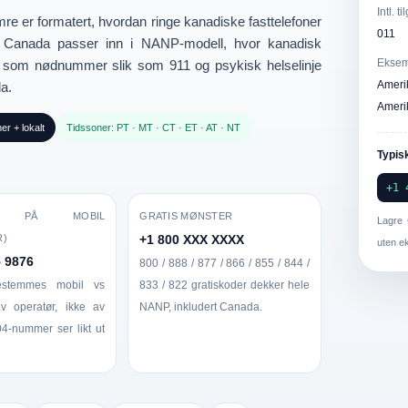
Intl. t
mre
er formatert, hvordan ringe kanadiske fasttelefoner
011
il Canada passer inn i
NANP-modell
, hvor kanadisk
Eksem
og som
nødnummer
slik som
911
og psykisk helselinje
Ameri
da.
Ameri
er + lokalt
Tidssoner: PT · MT · CT · ET · AT · NT
Typis
+1 
EL PÅ MOBIL
GRATIS MØNSTER
Lagre
R)
+1 800 XXX XXXX
uten e
5 9876
800 / 888 / 877 / 866 / 855 / 844 /
stemmes mobil vs
833 / 822 gratiskoder dekker hele
av operatør, ikke av
NANP, inkludert Canada.
04-nummer ser likt ut