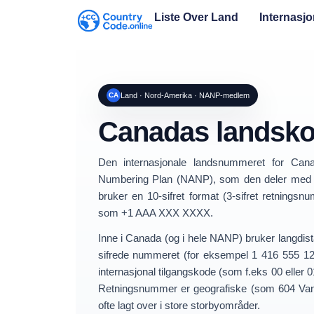
Liste Over Land
Internasj
CA
Land · Nord-Amerika · NANP-medlem
Canadas landsk
Den internasjonale landsnummeret for
Can
Numbering Plan (NANP)
, som den deler med 
bruker en
10-sifret format
(
3-sifret retningsn
som
+1 AAA XXX XXXX
.
Inne i Canada (og i hele NANP) bruker langdist
sifrede nummeret (for eksempel
1 416 555 1
internasjonal tilgangskode (som f.eks
00
eller
0
Retningsnummer er geografiske (som
604 Va
ofte lagt over i store storbyområder.