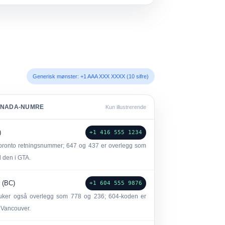
Generisk mønster: +1 AAA XXX XXXX (10 sifre)
ANADA-NUMRE
Kun illustrerende
)
+1 416 555 1234
Toronto retningsnummer; 647 og 437 er overlegg som
den i GTA.
 (BC)
+1 604 555 9876
ruker også overlegg som 778 og 236; 604-koden er
 Vancouver.