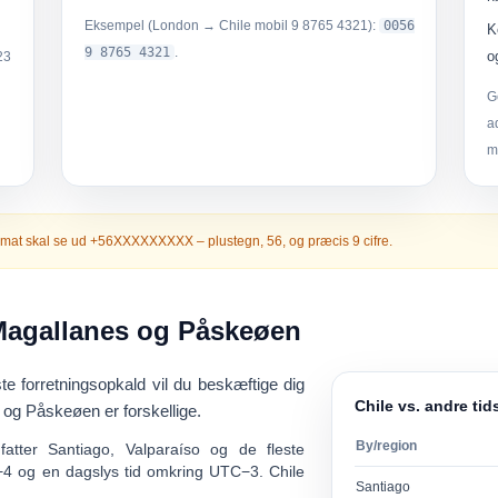
Eksempel (London → Chile mobil 9 8765 4321):
0056
K
9 8765 4321
.
o
23
G
a
m
rmat skal se ud
+56XXXXXXXXX
– plustegn,
56
, og præcis
9 cifre
.
, Magallanes og Påskeøen
te forretningsopkald vil du beskæftige dig
Chile vs. andre ti
 og Påskeøen er forskellige.
By/region
tter Santiago, Valparaíso og de fleste
−4
og en dagslys tid omkring
UTC−3
. Chile
Santiago