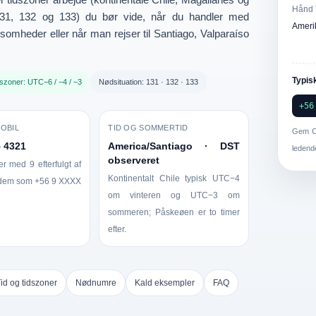
Hånd 
31
,
132
og
133
) du bør vide, når du handler med
Ameri
ksomheder eller når man rejser til Santiago, Valparaíso
Typis
szoner: UTC−6 / −4 / −3
Nødsituation: 131 · 132 · 133
+56
OBIL
TID OG SOMMERTID
Gem C
5 4321
America/Santiago · DST
ledende
observeret
rter med
9
efterfulgt af
Kontinentalt Chile typisk UTC−4
m dem som
+56 9 XXXX
om vinteren og UTC−3 om
sommeren; Påskeøen er to timer
efter.
id og tidszoner
Nødnumre
Kald eksempler
FAQ