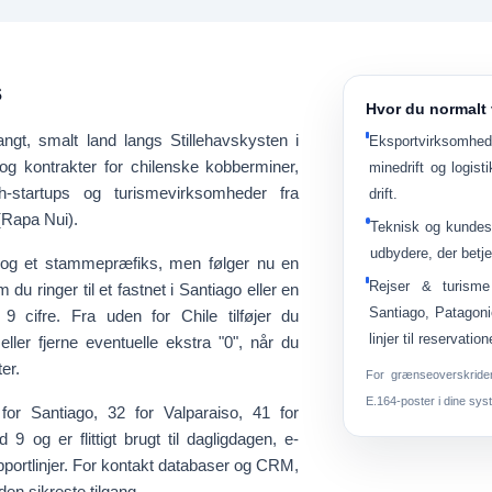
s
Hvor du normalt 
langt, smalt land langs Stillehavskysten i
Eksportvirksomhed
 kontrakter for chilenske kobberminer,
minedrift og logis
ech-startups og turismevirksomheder fra
drift.
(Rapa Nui).
Teknisk og kundes
udbydere, der betj
der og et stammepræfiks, men følger nu en
Rejser & turisme
 du ringer til et fastnet i Santiago eller en
Santiago, Patagoni
9 cifre. Fra uden for Chile tilføjer du
linjer til reservation
 eller fjerne eventuelle ekstra "0", når du
er.
For grænseoverskride
E.164-poster i dine sys
for Santiago,
32
for Valparaiso,
41
for
ed
9
og er flittigt brugt til dagligdagen, e-
portlinjer. For kontakt databaser og CRM,
den sikreste tilgang.