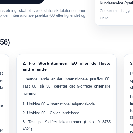
Kundeservice (grati
egnsætning, skal et typisk chilensk telefonnummer
Gratisnumre begyn
rip den internationale præfiks (00 eller lignende) og
Chile.
+56)
2. Fra Storbritannien, EU eller de fleste
3
andre lande
st
I
I mange lande er det internationale præfiks
00
.
er
o
Tast 00, så
56
, derefter det 9-cifrede chilenske
le
c
nummer.
F
l
Urskive
00
– international adgangskode.
ra
f
Urskive
56
– Chiles landekode.
0
Tast på
9-cifret lokalnummer
(f.eks. 9 8765
4321).
er
n