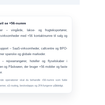
vil se +56-numre
er
– vingårde, lakse- og frugteksportører,
tikvirksomheder med +56 kontaktnumre til salg og
upport
– SaaS-virksomheder, callcentre og BPO-
ener spanske og globale markeder.
– rejsearrangører, hoteller og flyselskaber i
en og Påskeøen, der bruger +56 mobiler og faste
er.
nde operationer skal du behandle +56-numre som fulde
temer, så routing, beskedapps og 2FA fungerer pålideligt.