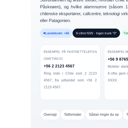
Påskeøen), og hvilke
alarmnumre
(såsom
1
chilenske eksportører, callcentre, teknologi vir
eller Patagonien.
Landekode: +56
9-cifret NSN · Ingen trunk "0"
Tid
EKSEMPEL PÅ FASTNETTELEFON
EKSEMPEL M
(SANTIAGO)
+56 9 876
+56 2 2123 4567
Mobiler sta
Ring inde i Chile som
2 2123
8 cifre; ge
4567
; fra udlandet som
+56 2
XXXX
.
2123 4567
.
Oversigt
Talformater
Sådan ringer du op
T