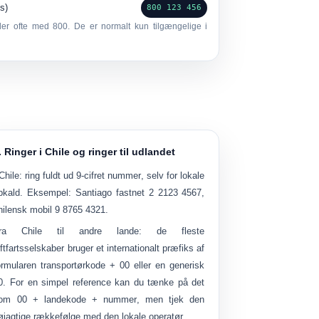
s)
800 123 456
der ofte med
800
. De er normalt kun tilgængelige i
. Ringer i Chile og ringer til udlandet
 Chile:
ring fuldt ud
9-cifret nummer
, selv for lokale
pkald. Eksempel: Santiago fastnet
2 2123 4567
,
hilensk mobil
9 8765 4321
.
ra Chile til andre lande:
de fleste
uftfartsselskaber bruger et internationalt præfiks af
ormularen
transportørkode + 00
eller en generisk
0
. For en simpel reference kan du tænke på det
som
00 + landekode + nummer
, men tjek den
øjagtige rækkefølge med den lokale operatør.