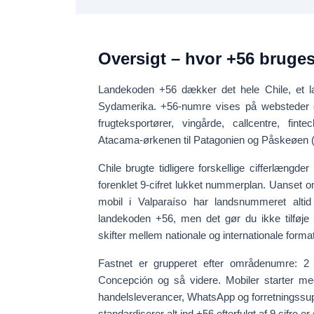
Oversigt – hvor +56 bruge
Landekoden
+56
dækker det hele
Chile
, et 
Sydamerika. +56-numre vises på websteder og
frugteksportører, vingårde, callcentre, fint
Atacama-ørkenen til Patagonien og Påskeøen 
Chile brugte tidligere forskellige cifferlæng
forenklet
9-cifret lukket nummerplan
. Uanset om
mobil i Valparaíso har landsnummeret altid 
landekoden
+56
, men det gør du
ikke
tilføje
skifter mellem nationale og internationale format
Fastnet er grupperet efter
områdenumre
:
2
Concepción og så videre. Mobiler starter m
handelsleverancer, WhatsApp og forretningssup
standardiserer alt ind
+56 efterfulgt af 9 cifre
er 