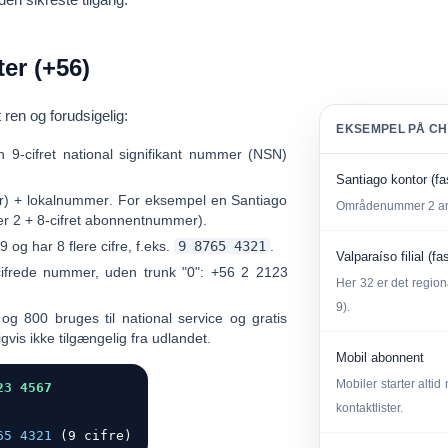
er (+56)
ren og forudsigelig:
EKSEMPEL PÅ CH
en
9-cifret national signifikant nummer (NSN)
Santiago kontor (fa
) + lokalnummer
. For eksempel en Santiago
Områdenummer
2
an
2 + 8-cifret abonnentnummer).
9
og har 8 flere cifre, f.eks.
9 8765 4321
.
Valparaíso filial (fa
ifrede nummer, uden trunk "0":
+56 2 2123
Her
32
er det regiona
9).
og
800
bruges til national service og gratis
igvis ikke tilgængelig fra udlandet.
Mobil abonnent
Mobiler starter alti
23 4567
kontaktlister.
65 4321
(9 cifre)