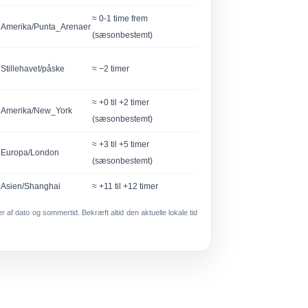
≈ 0-1 time frem
Amerika/Punta_Arenaer
(sæsonbestemt)
Stillehavet/påske
≈ −2 timer
≈ +0 til +2 timer
Amerika/New_York
(sæsonbestemt)
≈ +3 til +5 timer
Europa/London
(sæsonbestemt)
Asien/Shanghai
≈ +11 til +12 timer
 af dato og sommertid. Bekræft altid den aktuelle lokale tid