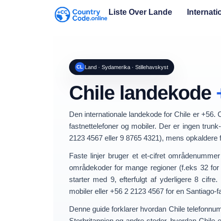
Liste Over Lande
Internat
CL
Land · Sydamerika · Stillehavskyst
Chile landekode
Den internationale landekode for
Chile
er
+56
. 
fastnettelefoner og mobiler. Der er
ingen trunk
2123 4567
eller
9 8765 4321
), mens opkaldere 
Faste linjer bruger et et-cifret
områdenummer
områdekoder for mange regioner (f.eks
32
for
starter med
9
, efterfulgt af yderligere 8 cifre.
mobiler eller
+56 2 2123 4567
for en Santiago-fa
Denne guide forklarer hvordan
Chile telefonnu
Storbritannien og andre steder, hvordan Chile 