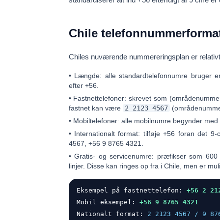
Chile telefonnummerformat
Chiles nuværende nummereringsplan er relativt 
•
Længde:
alle standardtelefonnumre bruger 
efter +56.
•
Fastnettelefoner:
skrevet som
(områdenummer
fastnet kan være
2 2123 4567
(områdenummer 
•
Mobiltelefoner:
alle mobilnumre begynder med
•
Internationalt format:
tilføje
+56
foran det 9-c
4567
,
+56 9 8765 4321
.
•
Gratis- og servicenumre:
præfikser som
600
linjer. Disse kan ringes op fra i Chile, men er mul
Eksempel på fastnettelefon:
+56 2 21
Mobil eksempel:
+56 9 8765 4321
Nationalt format:
2 2123 4567 / 9 87