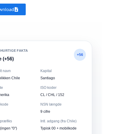
wnload
 HURTIGE FAKTA
+56
e (+56)
elt navn
Kapital
likken Chile
Santiago
de
ISO koder
erika
CL / CHL / 152
ekode
NSN længde
9 cifre
præfiks
Intl. adgang (fra Chile)
(ingen "0")
Typisk 00 + mobilkode