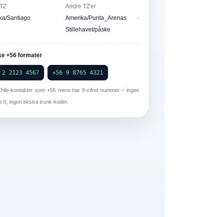
TZ
Andre TZ'er
ka/Santiago
Amerika/Punta_Arenas ·
Stillehavet/påske
ke +56 formater
 2 2123 4567
+56 9 8765 4321
hile-kontakter som
+56
mere har
9-cifret nummer
– ingen
 0, ingen ekstra trunk-koder.