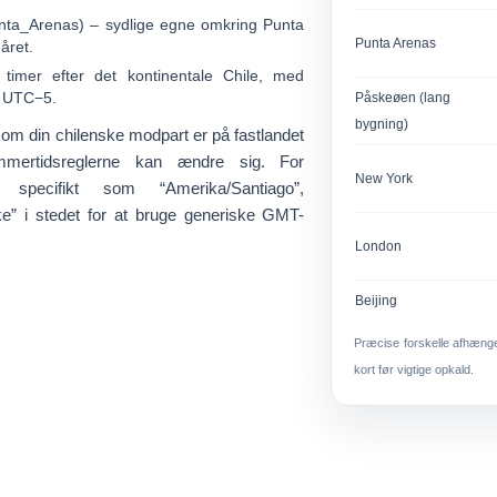
unta_Arenas)
– sydlige egne omkring Punta
Punta Arenas
året.
timer efter det kontinentale Chile, med
g
UTC−5
.
Påskeøen (lang
bygning)
, om din chilenske modpart er på fastlandet
ertidsreglerne kan ændre sig. For
New York
ner specifikt som
“Amerika/Santiago”
,
ke”
i stedet for at bruge generiske GMT-
London
Beijing
Præcise forskelle afhænger
kort før vigtige opkald.