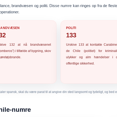
ance, brandvæsen og politi. Disse numre kan ringes op fra de fleste
operationer.
RANDVÆSEN
POLITI
32
133
skive
132
at nå brandvæsenet
Urskive
133
at kontakte Carabine
omberos”) i tilfælde af bygning, skov
de Chile (politiet) for kriminali
køretøjsbrande.
ulykker og alm hændelser i 
offentlige sikkerhed.
ler spansk, skal du være parat til at angive din sted langsomt og tydeligt, og bed e
Chile-numre