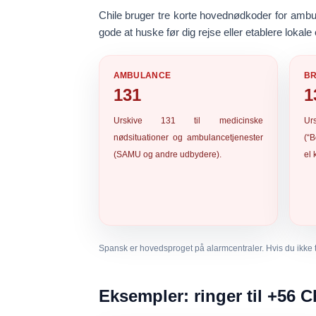
Chile bruger
tre korte hovednødkoder
for ambul
gode at huske før dig rejse eller etablere lokale 
AMBULANCE
B
131
1
Urskive
131
til medicinske
Ur
nødsituationer og ambulancetjenester
(“B
(SAMU og andre udbydere).
el 
Spansk er hovedsproget på alarmcentraler. Hvis du ikke ta
Eksempler: ringer til +56 