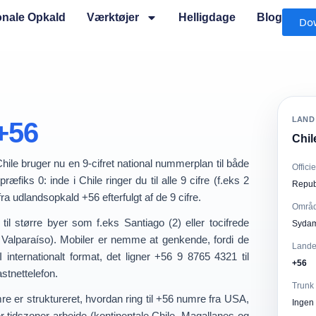
ionale Opkald
Værktøjer
Helligdage
Blog
Do
LAND
+56
Chil
Chile bruger nu en
9-cifret national nummerplan
til både
Offici
-præfiks 0
: inde i Chile ringer du til alle
9 cifre
(f.eks
2
Repub
fra udlandsopkald
+56
efterfulgt af de 9 cifre.
Områ
til større byer som f.eks
Santiago (2)
eller tocifrede
Sydam
 Valparaíso). Mobiler er nemme at genkende, fordi de
Land
 I internationalt format, det ligner
+56 9 8765 4321
til
+56
stnettelefon.
Trunk 
mre
er struktureret, hvordan
ring til +56 numre
fra USA,
Ingen 
er
tidszoner
arbejde (kontinentale Chile, Magallanes og