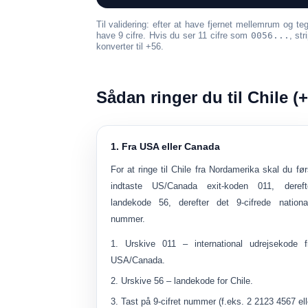
Til validering: efter at have fjernet mellemrum og t
have
9 cifre
. Hvis du ser 11 cifre som
0056...
, st
konverter til
+56
.
Sådan ringer du til Chile (
1. Fra USA eller Canada
For at ringe til Chile fra Nordamerika skal du før
indtaste US/Canada exit-koden
011
, dereft
landekode
56
, derefter det 9-cifrede nationa
nummer.
Urskive
011
– international udrejsekode f
USA/Canada.
Urskive
56
– landekode for Chile.
Tast på
9-cifret nummer
(f.eks. 2 2123 4567 ell