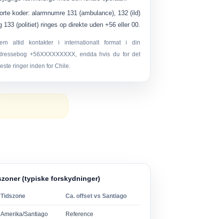
orte koder:
alarmnumre
131
(ambulance),
132
(ild)
g
133
(politiet) ringes op direkte uden +56 eller 00.
em altid kontakter i internationalt format i din
dressebog
+56XXXXXXXXX
, endda hvis du for det
este ringer inden for Chile.
dszoner (typiske forskydninger)
Tidszone
Ca. offset vs Santiago
Amerika/Santiago
Reference