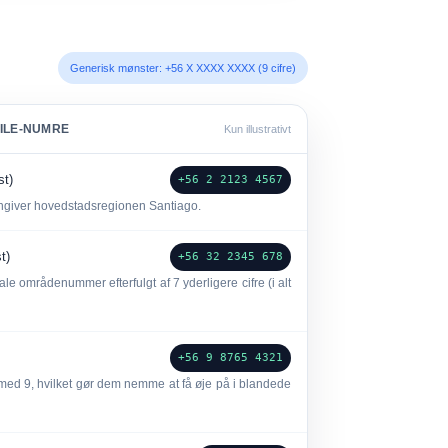
Generisk mønster: +56 X XXXX XXXX (9 cifre)
ILE-NUMRE
Kun illustrativt
st)
+56 2 2123 4567
giver hovedstadsregionen Santiago.
st)
+56 32 2345 678
le områdenummer efterfulgt af 7 yderligere cifre (i alt
+56 9 8765 4321
d med
9
, hvilket gør dem nemme at få øje på i blandede