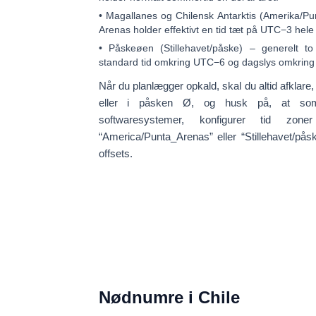
•
Magallanes og Chilensk Antarktis (Amerika/P
Arenas holder effektivt en tid tæt på
UTC−3
hele 
•
Påskeøen (Stillehavet/påske)
– generelt to 
standard tid omkring
UTC−6
og dagslys omkrin
Når du planlægger opkald, skal du altid afklare
eller i påsken Ø, og husk på, at somm
softwaresystemer, konfigurer tid zo
“America/Punta_Arenas”
eller
“Stillehavet/pås
offsets.
Nødnumre i Chile