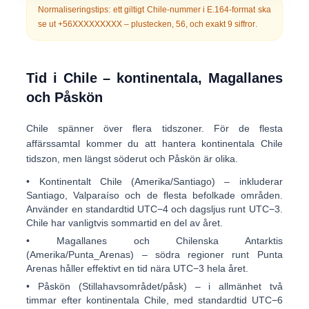
Normaliseringstips:
ett giltigt Chile-nummer i E.164-format ska
se ut
+56XXXXXXXXX
– plustecken,
56
, och exakt
9 siffror
.
Tid i Chile – kontinentala, Magallanes
och Påskön
Chile spänner över flera tidszoner. För de flesta
affärssamtal kommer du att hantera
kontinentala Chile
tidszon
, men längst söderut och Påskön är olika.
•
Kontinentalt Chile (Amerika/Santiago)
– inkluderar
Santiago, Valparaíso och de flesta befolkade områden.
Använder en standardtid
UTC−4
och dagsljus runt
UTC−3
.
Chile har vanligtvis sommartid en del av året.
•
Magallanes och Chilenska Antarktis
(Amerika/Punta_Arenas)
– södra regioner runt Punta
Arenas håller effektivt en tid nära
UTC−3
hela året.
•
Påskön (Stillahavsområdet/påsk)
– i allmänhet två
timmar efter kontinentala Chile, med standardtid
UTC−6