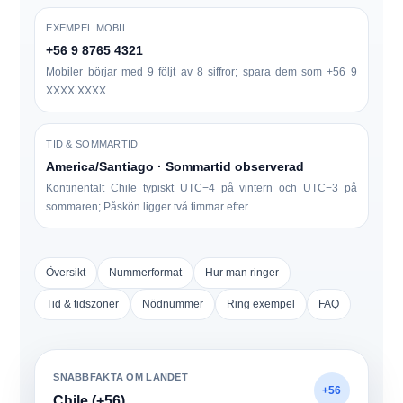
EXEMPEL MOBIL
+56 9 8765 4321
Mobiler börjar med
9
följt av 8 siffror; spara dem som
+56 9
XXXX XXXX
.
TID & SOMMARTID
America/Santiago · Sommartid observerad
Kontinentalt Chile typiskt UTC−4 på vintern och UTC−3 på
sommaren; Påskön ligger två timmar efter.
Översikt
Nummerformat
Hur man ringer
Tid & tidszoner
Nödnummer
Ring exempel
FAQ
SNABBFAKTA OM LANDET
+56
Chile (+56)