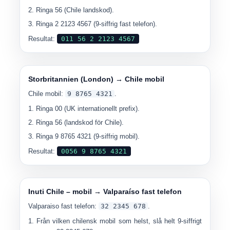
Ringa
56
(Chile landskod).
Ringa
2 2123 4567
(9-siffrig fast telefon).
Resultat:
011 56 2 2123 4567
Storbritannien (London) → Chile mobil
Chile mobil:
9 8765 4321
.
Ringa
00
(UK internationellt prefix).
Ringa
56
(landskod för Chile).
Ringa
9 8765 4321
(9-siffrig mobil).
Resultat:
0056 9 8765 4321
Inuti Chile – mobil → Valparaíso fast telefon
Valparaiso fast telefon:
32 2345 678
.
Från vilken chilensk mobil som helst, slå helt
9-siffrigt