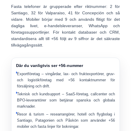
Fasta telefoner är grupperade efter
riktnummer
:
2
för
Santiago,
32
för Valparaiso,
41
för Concepción och så
vidare. Mobiler börjar med
9
och används flitigt för det
dagliga livet, e-handelsleveranser, WhatsApp och
företagssupportlinjer. För kontakt databaser och CRM,
standardisera allt till
+56 följt av 9 siffror
är det säkraste
tillvägagångssätt.
Där du vanligtvis ser +56-nummer
Exportföretag
– vingårdar, lax- och fruktexportörer, gruv-
och logistikföretag med +56 kontaktnummer för
försäljning och drift.
Teknisk och kundsupport
– SaaS-företag, callcenter och
BPO-leverantörer som betjänar spanska och globala
marknader.
Resor & turism
– researrangörer, hotell och flygbolag i
Santiago, Patagonien och Påskön som använder +56
mobiler och fasta linjer för bokningar.