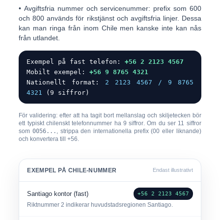
•
Avgiftsfria nummer och servicenummer:
prefix som
600
och
800
används för rikstjänst och avgiftsfria linjer. Dessa
kan man ringa från inom Chile men kanske inte kan nås
från utlandet.
Exempel på fast telefon:
+56 2 2123 4567
Mobilt exempel:
+56 9 8765 4321
Nationellt format:
2 2123 4567 / 9 8765
4321
(9 siffror)
För validering: efter att ha tagit bort mellanslag och skiljetecken bör
ett typiskt chilenskt telefonnummer ha
9 siffror
. Om du ser 11 siffror
som
0056...
, strippa den internationella prefix (00 eller liknande)
och konvertera till
+56
.
EXEMPEL PÅ CHILE-NUMMER
Endast illustrativt
Santiago kontor (fast)
+56 2 2123 4567
Riktnummer
2
indikerar huvudstadsregionen Santiago.