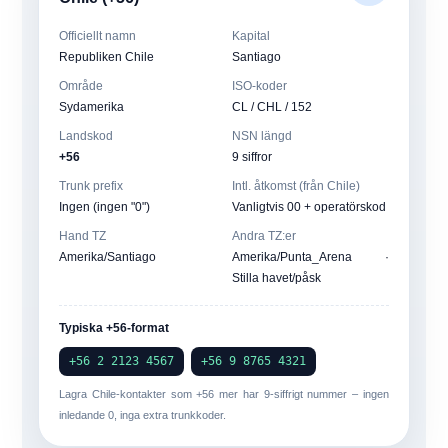
Officiellt namn
Kapital
Republiken Chile
Santiago
Område
ISO-koder
Sydamerika
CL / CHL / 152
Landskod
NSN längd
+56
9 siffror
Trunk prefix
Intl. åtkomst (från Chile)
Ingen (ingen "0")
Vanligtvis 00 + operatörskod
Hand TZ
Andra TZ:er
Amerika/Santiago
Amerika/Punta_Arena ·
Stilla havet/påsk
Typiska +56-format
+56 2 2123 4567
+56 9 8765 4321
Lagra Chile-kontakter som
+56
mer har
9-siffrigt nummer
– ingen
inledande 0, inga extra trunkkoder.