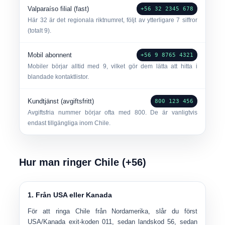
Valparaíso filial (fast)
+56 32 2345 678
Här
32
är det regionala riktnumret, följt av ytterligare 7 siffror
(totalt 9).
Mobil abonnent
+56 9 8765 4321
Mobiler börjar alltid med
9
, vilket gör dem lätta att hitta i
blandade kontaktlistor.
Kundtjänst (avgiftsfritt)
800 123 456
Avgiftsfria nummer börjar ofta med
800
. De är vanligtvis
endast tillgängliga inom Chile.
Hur man ringer Chile (+56)
1. Från USA eller Kanada
För att ringa Chile från Nordamerika, slår du först
USA/Kanada exit-koden
011
, sedan landskod
56
, sedan