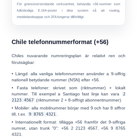
För gränsöverskridande verksamhet, behandla +56-nummer som
fullständiga E.164-poster i dina system så att routing,
meddelandeappar och 2FA fungerar tillförlitligt.
Chile telefonnummerformat (+56)
Chiles nuvarande numreringsplan är relativt ren och
förutsägbar:
•
Längd:
alla vanliga telefonnummer använder a
9-siffrig
nationell betydande nummer (NSN)
efter +56.
•
Fasta telefoner:
skrivet som
(riktnummer) + lokalt
nummer
. Till exempel a Santiago fast linje kan vara
2
2123 4567
(riktnummer 2 + 8-siffrigt abonnentnummer).
•
Mobiler:
alla mobilnummer börjar med
9
och har 8 siffror
till, t.ex.
9 8765 4321
.
•
Internationellt format:
tillägga
+56
framför det 9-siffriga
numret, utan trunk "0":
+56 2 2123 4567
,
+56 9 8765
4321
.