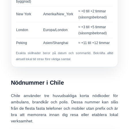
byggnad)
≈ +0 till +2 timmar
New York
Amerika/New_York
(säsongsbetonad)
≈ +3 till +5 timmar
London
Europa/London
(säsongsbetonad)
Peking
Asien/Shanghai
≈ +11 till +12 timmar
Exakta skillnader beror på datum och sommartid. Bekräfta alltid
aktuell lokal tid strax före viktiga samtal.
Nödnummer i Chile
Chile använder
tre huvudsakliga korta nödkoder
för
ambulans, brandkår och polis. Dessa nummer kan slås
från de flesta fasta telefoner och mobiler utan prefix och är
bra att memorera innan dig resa eller etablera lokal
verksamhet.