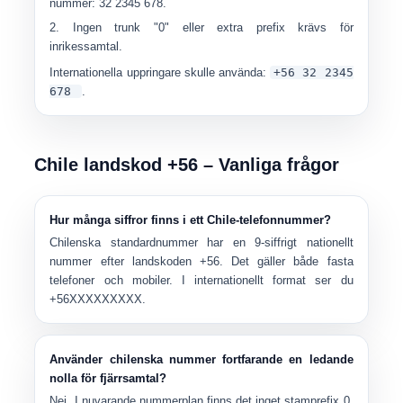
nummer
:
32 2345 678
.
Ingen trunk "0" eller extra prefix krävs för
inrikessamtal.
Internationella uppringare skulle använda:
+56 32 2345
678
.
Chile landskod +56 – Vanliga frågor
Hur många siffror finns i ett Chile-telefonnummer?
Chilenska standardnummer har en
9-siffrigt nationellt
nummer
efter landskoden +56. Det gäller både fasta
telefoner och mobiler. I internationellt format ser du
+56XXXXXXXXX
.
Använder chilenska nummer fortfarande en ledande
nolla för fjärrsamtal?
Nej. I nuvarande nummerplan finns det
inget stamprefix 0
.