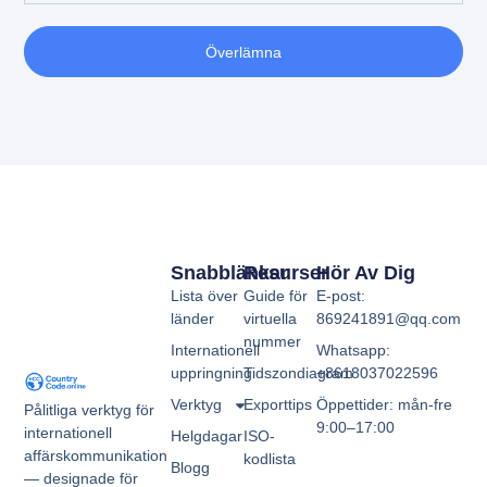
Överlämna
Snabblänkar
Resurser
Hör Av Dig
Lista över
Guide för
E-post:
länder
virtuella
869241891@qq.com
nummer
Internationell
Whatsapp:
uppringning
Tidszondiagram
+8618037022596
Verktyg
Exporttips
Öppettider: mån-fre
Pålitliga verktyg för
9:00–17:00
internationell
Helgdagar
ISO-
affärskommunikation
kodlista
Blogg
— designade för