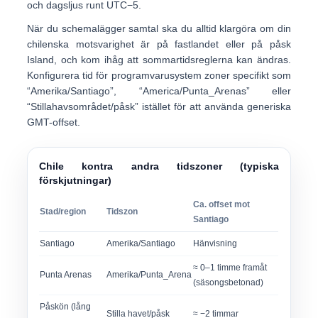
och dagsljus runt
UTC−5
.
När du schemalägger samtal ska du alltid klargöra om din
chilenska motsvarighet är på fastlandet eller på påsk
Island, och kom ihåg att sommartidsreglerna kan ändras.
Konfigurera tid för programvarusystem zoner specifikt som
“Amerika/Santiago”
,
“America/Punta_Arenas”
eller
“Stillahavsområdet/påsk”
istället för att använda generiska
GMT-offset.
Chile kontra andra tidszoner (typiska
förskjutningar)
Ca. offset mot
Stad/region
Tidszon
Santiago
Santiago
Amerika/Santiago
Hänvisning
≈ 0–1 timme framåt
Punta Arenas
Amerika/Punta_Arena
(säsongsbetonad)
Påskön (lång
Stilla havet/påsk
≈ −2 timmar