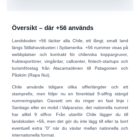
Översikt – där +56 används
Landskoden
+56
täcker alla
Chile
, ett långt, smalt land
längs Stillahavskusten i Sydamerika. +56 nummer visas på
webbplatser och kontrakt för chilenska koppargruvor,
fruktexportörer, vingårdar, callcenter, fintech-startups och
turismföretag från Atacamaöknen till Patagonien och
Påskön (Rapa Nui).
Chile använde tidigare olika sifferlängder och ett
stamprefix, men följer nu en förenklad
9-siffrig stängd
numreringsplan
. Oavsett om du ringer en fast linje i
Santiago eller en mobil i Valparaíso, det nationella numret
har alltid 9 siffror. Från utanför Chile lägger du till
landskoden
+56
, men det gör du
inte
lägg till eller ta bort
eventuell extra "0" när du växlar mellan nationella och
internationella format.