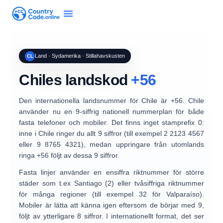
Land · Sydamerika · Stillahavskusten
CL
Chiles landskod
+56
Den internationella landsnummer för
Chile
är
+56
. Chile
använder nu en
9-siffrig nationell nummerplan
för både
fasta telefoner och mobiler. Det finns
inget stamprefix 0
:
inne i Chile ringer du allt
9 siffror
(till exempel
2 2123 4567
eller
9 8765 4321
), medan uppringare från utomlands
ringa
+56
följt av dessa 9 siffror.
Fasta linjer använder en ensiffra
riktnummer
för större
städer som t.ex
Santiago (2)
eller tvåsiffriga riktnummer
för många regioner (till exempel
32
för Valparaíso).
Mobiler är lätta att känna igen eftersom de börjar med
9
,
följt av ytterligare 8 siffror. I internationellt format, det ser