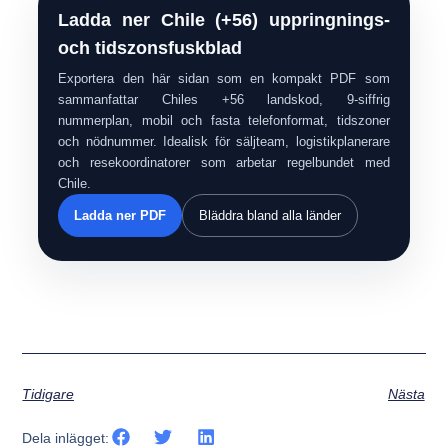
Ladda ner Chile (+56) uppringnings-
och tidszonsfuskblad
Exportera den här sidan som en kompakt PDF som
sammanfattar Chiles +56 landskod, 9-siffrig
nummerplan, mobil och fasta telefonformat, tidszoner
och nödnummer. Idealisk för säljteam, logistikplanerare
och resekoordinatorer som arbetar regelbundet med
Chile.
Ladda ner PDF
Bläddra bland alla länder
Tidigare
Nästa
Dela inlägget: