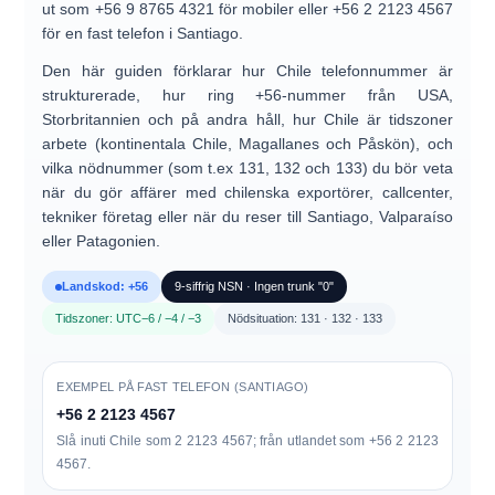
ut som
+56 9 8765 4321
för mobiler eller
+56 2 2123 4567
för en fast telefon i Santiago.
Den här guiden förklarar hur
Chile telefonnummer
är
strukturerade, hur
ring +56-nummer
från USA,
Storbritannien och på andra håll, hur Chile är
tidszoner
arbete (kontinentala Chile, Magallanes och Påskön), och
vilka
nödnummer
(som t.ex
131
,
132
och
133
) du bör veta
när du gör affärer med chilenska exportörer, callcenter,
tekniker företag eller när du reser till Santiago, Valparaíso
eller Patagonien.
Landskod: +56
9-siffrig NSN · Ingen trunk "0"
Tidszoner: UTC−6 / −4 / −3
Nödsituation: 131 · 132 · 133
EXEMPEL PÅ FAST TELEFON (SANTIAGO)
+56 2 2123 4567
Slå inuti Chile som
2 2123 4567
; från utlandet som
+56 2 2123
4567
.