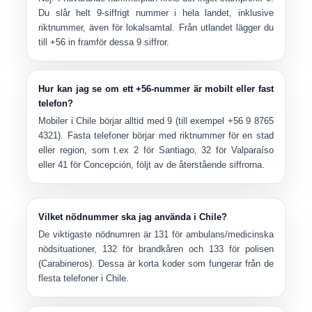
Du slår helt 9-siffrigt nummer i hela landet, inklusive
riktnummer, även för lokalsamtal. Från utlandet lägger du
till +56 in framför dessa 9 siffror.
Hur kan jag se om ett +56-nummer är mobilt eller fast
telefon?
Mobiler i Chile börjar alltid med
9
(till exempel
+56 9 8765
4321
). Fasta telefoner börjar med riktnummer för en stad
eller region, som t.ex
2
för Santiago,
32
för Valparaíso
eller
41
för Concepción, följt av de återstående siffrorna.
Vilket nödnummer ska jag använda i Chile?
De viktigaste nödnumren är
131
för ambulans/medicinska
nödsituationer,
132
för brandkåren och
133
för polisen
(Carabineros). Dessa är korta koder som fungerar från de
flesta telefoner i Chile.