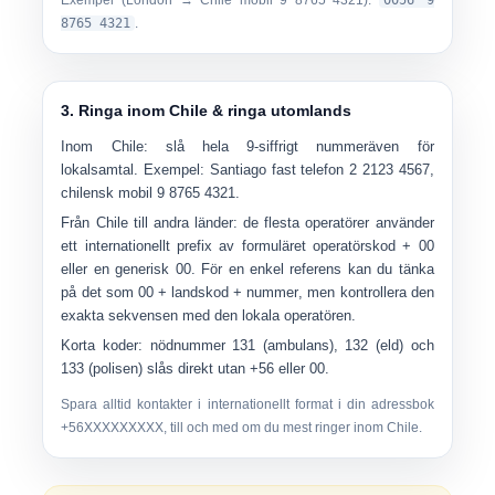
Exempel (London → Chile mobil 9 8765 4321):
0056 9
8765 4321
.
3. Ringa inom Chile & ringa utomlands
Inom Chile:
slå hela
9-siffrigt nummer
även för
lokalsamtal. Exempel: Santiago fast telefon
2 2123 4567
,
chilensk mobil
9 8765 4321
.
Från Chile till andra länder:
de flesta operatörer använder
ett internationellt prefix av formuläret
operatörskod + 00
eller en generisk
00
. För en enkel referens kan du tänka
på det som
00 + landskod + nummer
, men kontrollera den
exakta sekvensen med den lokala operatören.
Korta koder:
nödnummer
131
(ambulans),
132
(eld) och
133
(polisen) slås direkt utan +56 eller 00.
Spara alltid kontakter i internationellt format i din adressbok
+56XXXXXXXXX
, till och med om du mest ringer inom Chile.