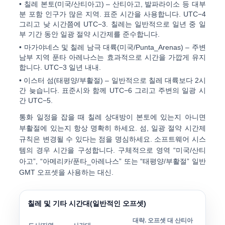
•
칠레 본토(미국/산티아고)
– 산티아고, 발파라이소 등 대부
분 포함 인구가 많은 지역. 표준 시간을 사용합니다.
UTC−4
그리고 낮 시간쯤에
UTC−3
. 칠레는 일반적으로 일년 중 일
부 기간 동안 일광 절약 시간제를 준수합니다.
•
마가야네스 및 칠레 남극 대륙(미국/Punta_Arenas)
– 주변
남부 지역 푼타 아레나스는 효과적으로 시간을 가깝게 유지
합니다.
UTC−3
일년 내내.
•
이스터 섬(태평양/부활절)
– 일반적으로 칠레 대륙보다 2시
간 늦습니다. 표준시와 함께
UTC−6
그리고 주변의 일광 시
간
UTC−5
.
통화 일정을 잡을 때 칠레 상대방이 본토에 있는지 아니면
부활절에 있는지 항상 명확히 하세요. 섬, 일광 절약 시간제
규칙은 변경될 수 있다는 점을 명심하세요. 소프트웨어 시스
템의 경우 시간을 구성합니다. 구체적으로 영역
“미국/산티
아고”
,
“아메리카/푼타_아레나스”
또는
“태평양/부활절”
일반
GMT 오프셋을 사용하는 대신.
칠레 및 기타 시간대(일반적인 오프셋)
대략. 오프셋 대 산티아