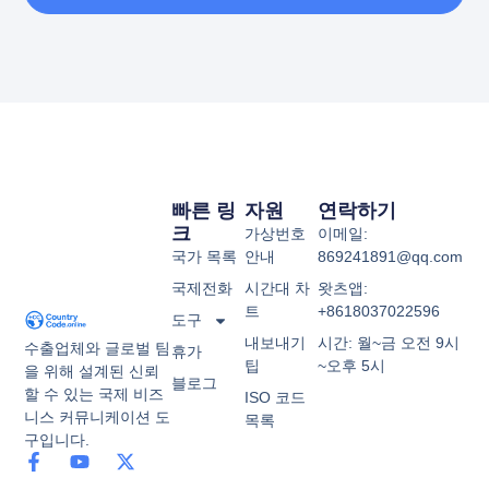
빠른 링
자원
연락하기
크
가상번호
이메일:
국가 목록
안내
869241891@qq.com
국제전화
시간대 차
왓츠앱:
트
+8618037022596
도구
내보내기
시간: 월~금 오전 9시
수출업체와 글로벌 팀
휴가
팁
~오후 5시
을 위해 설계된 신뢰
블로그
할 수 있는 국제 비즈
ISO 코드
니스 커뮤니케이션 도
목록
구입니다.