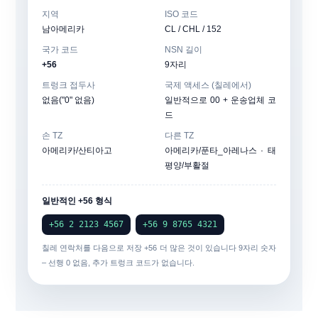
지역
ISO 코드
남아메리카
CL / CHL / 152
국가 코드
NSN 길이
+56
9자리
트렁크 접두사
국제 액세스 (칠레에서)
없음("0" 없음)
일반적으로 00 + 운송업체 코
드
손 TZ
다른 TZ
아메리카/산티아고
아메리카/푼타_아레나스 · 태
평양/부활절
일반적인 +56 형식
+56 2 2123 4567
+56 9 8765 4321
칠레 연락처를 다음으로 저장
+56
더 많은 것이 있습니다
9자리 숫자
– 선행 0 없음, 추가 트렁크 코드가 없습니다.