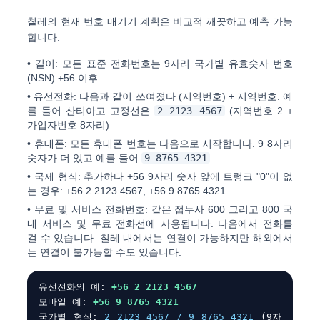
칠레의 현재 번호 매기기 계획은 비교적 깨끗하고 예측 가능
합니다.
•
길이:
모든 표준 전화번호는
9자리 국가별 유효숫자 번호
(NSN)
+56 이후.
•
유선전화:
다음과 같이 쓰여졌다
(지역번호) + 지역번호
. 예
를 들어 산티아고 고정선은
2 2123 4567
(지역번호 2 +
가입자번호 8자리)
•
휴대폰:
모든 휴대폰 번호는 다음으로 시작합니다.
9
8자리
숫자가 더 있고 예를 들어
9 8765 4321
.
•
국제 형식:
추가하다
+56
9자리 숫자 앞에 트렁크 "0"이 없
는 경우:
+56 2 2123 4567
,
+56 9 8765 4321
.
•
무료 및 서비스 전화번호:
같은 접두사
600
그리고
800
국
내 서비스 및 무료 전화선에 사용됩니다. 다음에서 전화를
걸 수 있습니다. 칠레 내에서는 연결이 가능하지만 해외에서
는 연결이 불가능할 수도 있습니다.
유선전화의 예:
+56 2 2123 4567
모바일 예:
+56 9 8765 4321
국가별 형식:
2 2123 4567 / 9 8765 4321
(9자