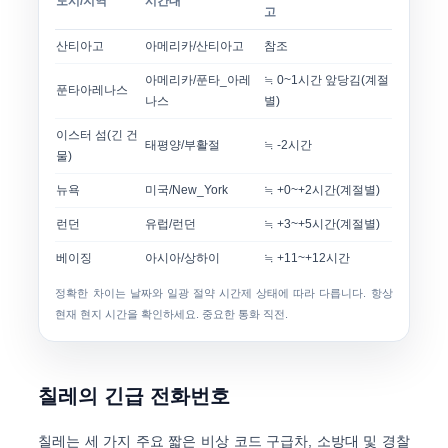
도시/지역
시간대
고
산티아고
아메리카/산티아고
참조
아메리카/푼타_아레
≒ 0~1시간 앞당김(계절
푼타아레나스
나스
별)
이스터 섬(긴 건
태평양/부활절
≒ -2시간
물)
뉴욕
미국/New_York
≒ +0~+2시간(계절별)
런던
유럽/런던
≒ +3~+5시간(계절별)
베이징
아시아/상하이
≒ +11~+12시간
정확한 차이는 날짜와 일광 절약 시간제 상태에 따라 다릅니다. 항상
현재 현지 시간을 확인하세요. 중요한 통화 직전.
칠레의 긴급 전화번호
칠레는
세 가지 주요 짧은 비상 코드
구급차, 소방대 및 경찰