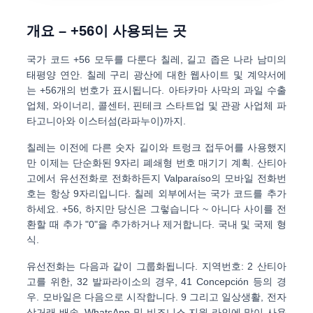
개요 – +56이 사용되는 곳
국가 코드
+56
모두를 다룬다
칠레
, 길고 좁은 나라 남미의
태평양 연안. 칠레 구리 광산에 대한 웹사이트 및 계약서에
는 +56개의 번호가 표시됩니다. 아타카마 사막의 과일 수출
업체, 와이너리, 콜센터, 핀테크 스타트업 및 관광 사업체 파
타고니아와 이스터섬(라파누이)까지.
칠레는 이전에 다른 숫자 길이와 트렁크 접두어를 사용했지
만 이제는 단순화된
9자리 폐쇄형 번호 매기기 계획
. 산티아
고에서 유선전화로 전화하든지 Valparaíso의 모바일 전화번
호는 항상 9자리입니다. 칠레 외부에서는 국가 코드를 추가
하세요.
+56
, 하지만 당신은 그렇습니다
~ 아니다
사이를 전
환할 때 추가 "0"을 추가하거나 제거합니다. 국내 및 국제 형
식.
유선전화는 다음과 같이 그룹화됩니다.
지역번호
:
2
산티아
고를 위한,
32
발파라이소의 경우,
41
Concepción 등의 경
우. 모바일은 다음으로 시작합니다.
9
그리고 일상생활, 전자
상거래 배송, WhatsApp 및 비즈니스 지원 라인에 많이 사용