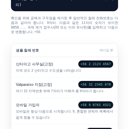
리)
확인을 위해 공백과 구두점을 제거한 후 일반적인 칠레 전화번호는 다
음과 같아야 합니다.
9자리
. 다음과 같은 11자리 숫자가 보이면
0056...
, 국제 제거 접두사(00 또는 이와 유사한)를 입력하고 다음으
로 변환합니다.
+56
.
샘플 칠레 번호
예시일 뿐
산티아고 사무실(고정)
+56 2 2123 4567
지역 코드
2
산티아고 수도권을 나타냅니다.
Valparaíso 지점(고정)
+56 32 2345 678
여기
32
지역번호 뒤에 7자리가 더해져 총 9자리가 됩니다.
모바일 가입자
+56 9 8765 4321
모바일은 항상 다음으로 시작됩니다.
9
, 혼합된 연락처 목록에서
쉽게 찾을 수 있습니다.