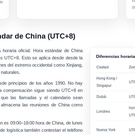
E
de
0
ndar de China (UTC+8)
 horaria oficial:
Hora estándar de China
Diferencias horari
es UTC+8. Esto se aplica desde desde la
nes del extremo occidental como Xinjiang,
Ciudad
Zo
 naturales.
Hong Kong /
UT
esde principios de los años 1990. No hay
Singapur
 la compensación sigue siendo UTC+8 en
Dubái
UT
 que las llamadas y el calendario sean
 si almacena las reuniones de China como
hor
Londres
UT
ún es
09:00–18:00 hora de China
, de lunes
e logística también contestan el teléfono
Nueva York
UT