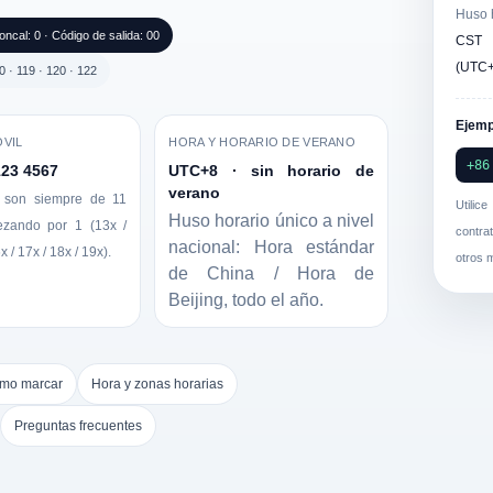
Huso 
roncal: 0 · Código de salida: 00
CST 
(UTC+
 · 119 · 120 · 122
Ejemp
VIL
HORA Y HORARIO DE VERANO
+86
123 4567
UTC+8 · sin horario de
verano
 son siempre de 11
Utilic
Huso horario único a nivel
ezando por 1 (13x /
contra
nacional: Hora estándar
x / 17x / 18x / 19x).
otros 
de China / Hora de
Beijing, todo el año.
mo marcar
Hora y zonas horarias
Preguntas frecuentes