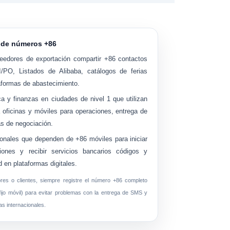
s de números +86
veedores de exportación
compartir +86 contactos
PO, Listados de Alibaba, catálogos de ferias
aformas de abastecimiento.
ca y finanzas
en ciudades de nivel 1 que utilizan
a oficinas y móviles para operaciones, entrega de
as de negociación.
onales
que dependen de +86 móviles para iniciar
iones y recibir servicios bancarios códigos y
ad en plataformas digitales.
res o clientes, siempre registre el
número +86 completo
fijo móvil) para evitar problemas con la entrega de SMS y
s internacionales.