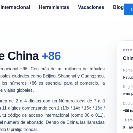
Internacional
Herramientas
Vacaciones
Blog
DATO
de China
+86
Chin
ternacional
+86
. Con más de mil millones de móviles
Nombre
ncipales ciudades como Beijing, Shanghai y Guangzhou,
Repúb
 los números +86 es esencial para el comercio, la
Regió
os viajes globales.
Asia (
rea de 2 a 4 dígitos
con un
Número local de 7 a 8
Códig
on
11 dígitos
comenzando con 1 (13x / 14x / 15x / 16x /
+86 (c
a tu código de acceso internacional (como 00 o 011),
Teléfo
 y el número de abonado. Dentro de China, las llamadas
0 + ár
ando
0
prefijo troncal.