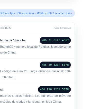
eléfonos fijos: +86–área–local · Móviles: +86–1xx–xxxx–xxxx
UESTRA
Sólo ilustrativo
 oficina de Shanghai
+86 21 6123 4567
Shanghái) + número local de 7 dígitos. Marcado como
ro de China.
+86 20 8234 5678
l código de área 20. Larga distancia nacional: 020-
 8234-5678.
nal
+86 150 1234 5678
muchos prefijos móviles. Los números de móvil no
un código de ciudad y funcionan en toda China.