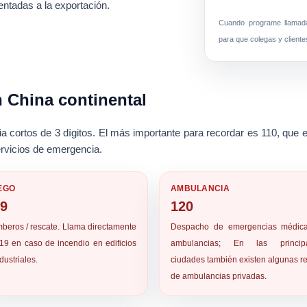
entadas a la exportación.
Cuando programe llamada
para que colegas y cliente
 China continental
a cortos de 3 dígitos. El más importante para recordar es
110
, que 
rvicios de emergencia.
EGO
AMBULANCIA
19
120
beros / rescate. Llama directamente
Despacho de emergencias médic
119 en caso de incendio en edificios
ambulancias; En las principa
dustriales.
ciudades también existen algunas r
de ambulancias privadas.