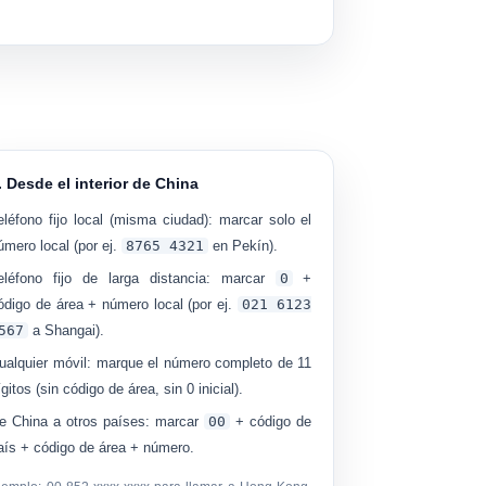
. Desde el interior de China
eléfono fijo local (misma ciudad):
marcar solo el
úmero local (por ej.
8765 4321
en Pekín).
eléfono fijo de larga distancia:
marcar
0
+
ódigo de área + número local (por ej.
021 6123
567
a Shangai).
ualquier móvil:
marque el número completo de 11
ígitos (sin código de área, sin 0 inicial).
e China a otros países:
marcar
00
+ código de
aís + código de área + número.