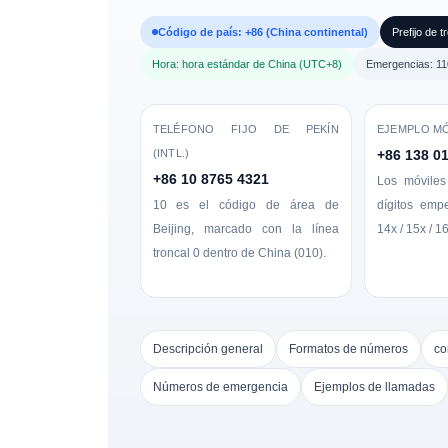
Código de país: +86 (China continental)
Prefijo de t
Hora: hora estándar de China (UTC+8)
Emergencias: 110
TELÉFONO FIJO DE PEKÍN
EJEMPLO MÓ
(INTL.)
+86 138 0
+86 10 8765 4321
Los móviles
10 es el código de área de
dígitos emp
Beijing, marcado con la línea
14x / 15x / 16
troncal 0 dentro de China (010).
Descripción general
Formatos de números
co
Números de emergencia
Ejemplos de llamadas