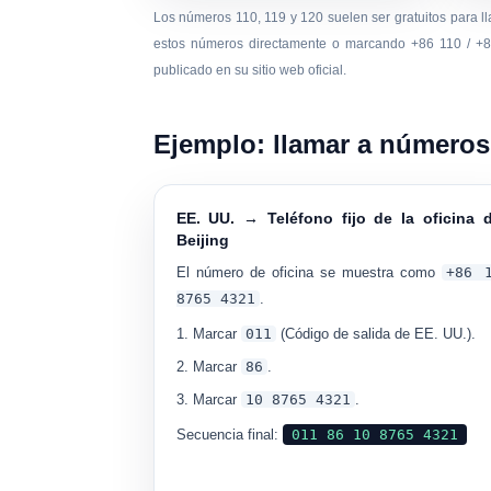
Los números 110, 119 y 120 suelen ser gratuitos para l
estos números directamente o marcando +86 110 / +
publicado en su sitio web oficial.
Ejemplo: llamar a números 
EE. UU. → Teléfono fijo de la oficina 
Beijing
El número de oficina se muestra como
+86 
8765 4321
.
Marcar
011
(Código de salida de EE. UU.).
Marcar
86
.
Marcar
10 8765 4321
.
Secuencia final:
011 86 10 8765 4321