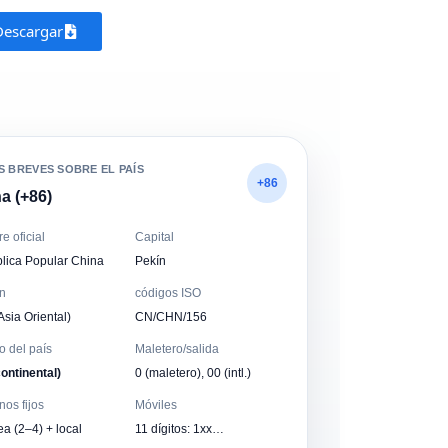
Descargar
S BREVES SOBRE EL PAÍS
+86
a (+86)
 oficial
Capital
lica Popular China
Pekín
n
códigos ISO
Asia Oriental)
CN/CHN/156
o del país
Maletero/salida
ontinental)
0 (maletero), 00 (intl.)
nos fijos
Móviles
ea (2–4) + local
11 dígitos: 1xx…