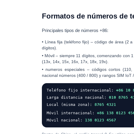
Formatos de números de te
Principales tipos de números +86:
•
Línea fija (teléfono fijo)
– código de área (2 a 
dígitos).
•
Móvil
– siempre 11 dígitos, comenzando con
1
(13x, 14x, 15x, 16x, 17x, 18x, 19x).
•
numeros especiales
– códigos cortos (110, 1
nacional números (400 / 800) y rangos SIM IoT /
Teléfono fijo internacional:
+86 10 
Larga distancia nacional:
010 8765 4
Local (misma zona):
8765 4321
Móvil internacional:
+86 138 0123 45
Móvil nacional:
138 0123 4567