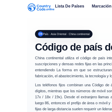
Lista De Países
Marcación 
CN
País · Asia Oriental · China continental
Código de país 
China continental utiliza el código de país in
suscripciones y densas redes fijas en las pri
entendiendo La forma en que se estructuran
fabricación, el abastecimiento, la tecnología y l
Los teléfonos fijos combinan una
Código de á
dígitos
, mientras que los números de móvil s
17x / 18x / 19x). Desde el extranjero llamas 
luego
86
, entonces el prefijo de área o móvil
fijas de larga distancia suelen requerir un lider