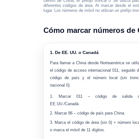
Dentro de China, el
prefijo troncal 0
Se utiliza para
diferentes códigos de área. Al marcar desde el ex
lugar. Los números de móvil no utilizan un prefijo tron
Cómo marcar números de C
1. De EE. UU. o Canadá
Para llamar a China desde Norteamérica se utili
el código de acceso internacional 011, seguido d
código de país y el número local (sin tronc
nacional 0).
Marcar
011
– código de salida 
EE.UU./Canadá.
Marcar
86
– código de país para China.
Marca el código de área (sin 0) + número loca
o marca el móvil de 11 dígitos.