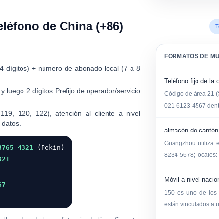
léfono de China (+86)
T
FORMATOS DE M
4 dígitos) + número de abonado local (7 a 8
Teléfono fijo de la
y luego 2 dígitos Prefijo de operador/servicio
Código de área 21 (
021-6123-4567 dent
19, 120, 122), atención al cliente a nivel
 datos.
almacén de cantón
Guangzhou utiliza e
8765 4321
(Pekín)
8234-5678; locales:
321
Móvil a nivel nacio
67
150 es uno de los 
están vinculados a 