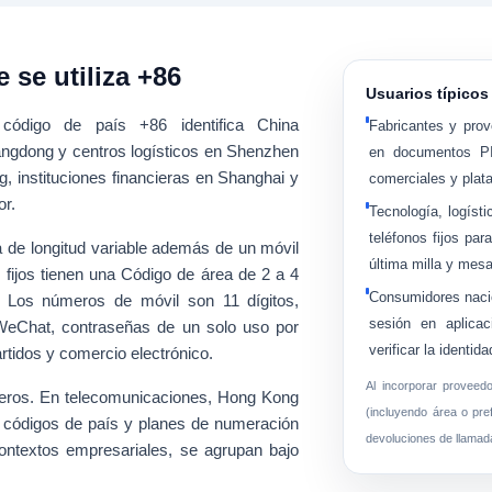
 se utiliza +86
Usuarios típico
el código de país
+86
identifica
China
Fabricantes y pro
angdong y centros logísticos en Shenzhen
en documentos PI/
, instituciones financieras en Shanghai y
comerciales y plat
or.
Tecnología, logísti
teléfonos fijos par
a de longitud variable
además de un móvil
última milla y mes
fijos tienen una
Código de área de 2 a 4
Consumidores naci
. Los números de móvil son
11 dígitos
,
sesión en aplicac
WeChat, contraseñas de un solo uso por
verificar la identid
rtidos y comercio electrónico
.
Al incorporar proveedo
eros
. En telecomunicaciones, Hong Kong
(incluyendo área o pre
n códigos de país y planes de numeración
devoluciones de llamada
ntextos empresariales, se agrupan bajo