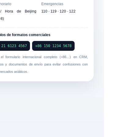
horario
Emergencias
/ Hora de Beijing
110 · 119 · 120 · 122
8)
los de formatos comerciales
 21 6123 4567
+86 150 1234 5678
e el formulario internacional completo (+86…) en CRM,
tos y documentos de envío para evitar confusiones con
mercados asiáticos.