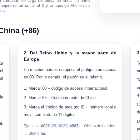
 llamadas de larga distancia de línea fija entre
tranjero usted
quitar el 0
y anteponga +86 en su
cal.
hina (+86)
2. Del Reino Unido y la mayor parte de
3
Europa
za
T
En muchos países europeos el prefijo internacional
el
n
es 00. Por lo demás, el patrón es el mismo.
al
T
c
Marcar
00
– código de acceso internacional.
4
de
Marcar
86
– Código de país de China.
C
Marca el código de área (no 0) + número local o
d
móvil completo de 11 dígitos.
D
l,
Ejemplo:
0086 21 6123 4567
– Oficina de Londres
p
→ Shanghai.