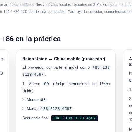
lamar desde teléfonos fijos y móviles locales. Usuarios de SIM extranjera Las ta
86 119 / +86 120 donde sea compatible. Para ayuda consular, comuníquese c
+86 en la práctica
de
Reino Unido → China mobile (proveedor)
A
S
El proveedor comparte el móvil como
+86 138
10
N
0123 4567
.
8
Marcar
00
(Prefijo internacional del Reino
Unido).
Marcar
86
.
e
Marcar
138 0123 4567
.
d
Secuencia final:
0086 138 0123 4567
1
M