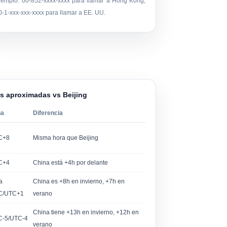
jemplo: 00-852-xxxx-xxxx para llamar a Hong Kong,
0-1-xxx-xxx-xxxx para llamar a EE. UU.
as aproximadas vs Beijing
na
Diferencia
C+8
Misma hora que Beijing
C+4
China está +4h por delante
a
China es +8h en invierno, +7h en
C/UTC+1
verano
China tiene +13h en invierno, +12h en
C-5/UTC-4
verano