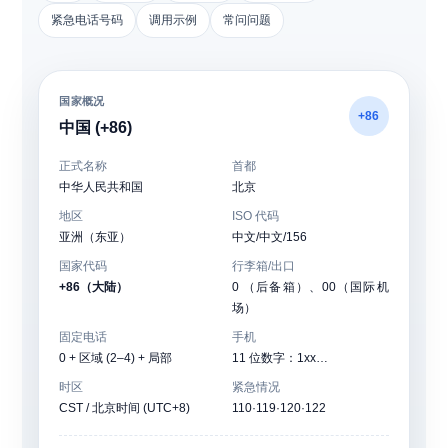
紧急电话号码
调用示例
常问问题
国家概况
+86
中国 (+86)
正式名称
首都
中华人民共和国
北京
地区
ISO 代码
亚洲（东亚）
中文/中文/156
国家代码
行李箱/出口
+86（大陆）
0 （后备箱）、00（国际机
场）
固定电话
手机
0 + 区域 (2–4) + 局部
11 位数字：1xx…
时区
紧急情况
CST / 北京时间 (UTC+8)
110·119·120·122