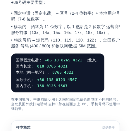
+86号码主要类型：
•
固定电话（固定电话）
– 区号（2-4 位数字）+ 本地用户号
码（7-8 位数字）。
•
移动的
– 始终为 11 位数字，以
1
然后是 2 位数字 运营商/
服务前缀（13x、14x、15x、16x、17x、18x、19x）。
•
特殊号码
– 短代码（110、119、120、122），全国客户
服务 号码 (400 / 800) 和物联网/数据 SIM 范围。
国际固定电话：
+86 10 8765 4321
（北京）
国内长途：
010 8765 4321
本地（同一地区）：
8765 4321
国际手机：
+86 138 0123 4567
国内手机：
138 0123 4567
在中国境内，
中继前缀 0
用于之间的固定电话长途电话 不同的区号。
当您从国外拨打电话时
去掉0
并在前面加上+86。 手机号码不使用中
继前缀。
样本格式
仅供参考