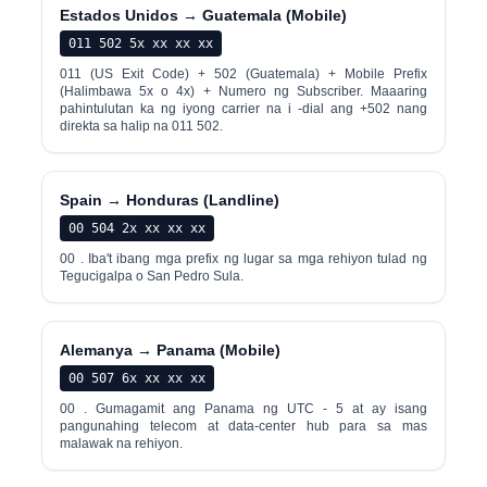
Estados Unidos → Guatemala (Mobile)
011 502 5x xx xx xx
011 (US Exit Code) + 502 (Guatemala) + Mobile Prefix
(Halimbawa 5x o 4x) + Numero ng Subscriber. Maaaring
pahintulutan ka ng iyong carrier na i -dial ang +502 nang
direkta sa halip na 011 502.
Spain → Honduras (Landline)
00 504 2x xx xx xx
00 . Iba't ibang mga prefix ng lugar sa mga rehiyon tulad ng
Tegucigalpa o San Pedro Sula.
Alemanya → Panama (Mobile)
00 507 6x xx xx xx
00 . Gumagamit ang Panama ng UTC - 5 at ay isang
pangunahing telecom at data-center hub para sa mas
malawak na rehiyon.