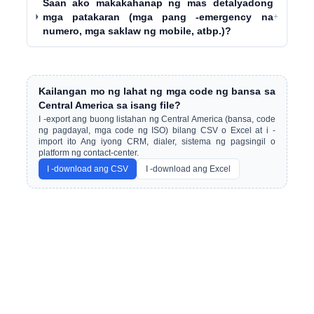
Saan ako makakahanap ng mas detalyadong
mga patakaran (mga pang -emergency na
+
numero, mga saklaw ng mobile, atbp.)?
Kailangan mo ng lahat ng mga code ng bansa sa
Central America sa isang file?
I -export ang buong listahan ng Central America (bansa, code
ng pagdayal, mga code ng ISO) bilang CSV o Excel at i -
import ito Ang iyong CRM, dialer, sistema ng pagsingil o
platform ng contact-center.
I -download ang CSV
I -download ang Excel