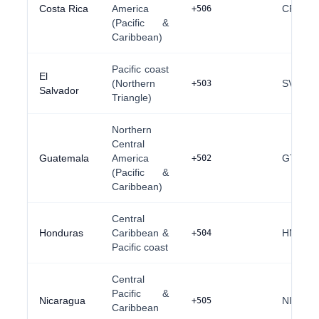
Costa Rica
America
CR
+506
(Pacific &
Caribbean)
Pacific coast
El
(Northern
SV
+503
Salvador
Triangle)
Northern
Central
Guatemala
America
GT
+502
(Pacific &
Caribbean)
Central
Honduras
Caribbean &
HN
+504
Pacific coast
Central
Pacific &
Nicaragua
NI
+505
Caribbean