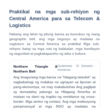
Praktikal na mga sub-rehiyon ng
Central America para sa Telecom &
Logistics
Habang ang lahat ng pitong bansa ay bumubuo ng isang
geographic belt, ang mga negosyo ay madalas na
nagtuturo sa Central America sa praktikal Mga sub-
rehiyon batay sa mga ruta ng kalakalan, mga kondisyon
ng seguridad at pagkakapareho ng wika o kultura.
Guatemala · El Salvador ·
Northern Triangle &
Honduras
Northern Belt
Ang tinaguriang mga bansa na "hilagang tatsulok" ay
nagbabahagi ng malakas na ugnayan sa lipunan at
pang-ekonomiya, na may makabuluhan Ang paglipat
ay dumadaloy patungo sa Hilagang Amerika at
mataas na dami ng trapiko ng remittance ng cross-
border. Mga sentro ng contact, Ang mga institusyong
pampinansyal at mga NGO ay madalas na