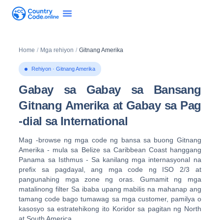
Home
/
Mga rehiyon
/
Gitnang Amerika
Rehiyon · Gitnang Amerika
Gabay sa Gabay sa Bansang
Gitnang Amerika at Gabay sa Pag
-dial sa International
Mag -browse ng mga code ng bansa sa buong Gitnang
Amerika - mula sa Belize sa Caribbean Coast hanggang
Panama sa Isthmus - Sa kanilang mga internasyonal na
prefix sa pagdayal, ang mga code ng ISO 2/3 at
pangunahing mga zone ng oras. Gumamit ng mga
matalinong filter Sa ibaba upang mabilis na mahanap ang
tamang code bago tumawag sa mga customer, pamilya o
kasosyo sa estratehikong ito Koridor sa pagitan ng North
at South America.