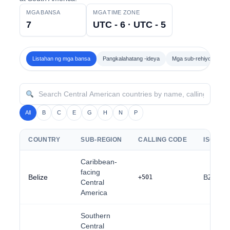
MGA BANSA
MGA TIME ZONE
7
UTC - 6 · UTC - 5
Listahan ng mga bansa
Pangkalahatang -ideya
Mga sub-rehiyon
M
All
B
C
E
G
H
N
P
COUNTRY
SUB-REGION
CALLING CODE
ISO 2
Caribbean-
facing
Belize
BZ
+501
Central
America
Southern
Central