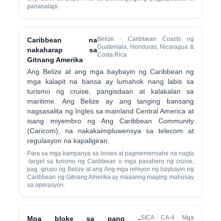
pananalapi.
Belize · Caribbean Coasts ng
Caribbean na
Guatemala, Honduras, Nicaragua &
nakaharap sa
Costa Rica
Gitnang Amerika
Ang Belize at ang mga baybayin ng Caribbean ng
mga kalapit na bansa ay lumahok nang labis sa
turismo ng cruise, pangisdaan at kalakalan sa
maritime. Ang Belize ay ang tanging bansang
nagsasalita ng Ingles sa mainland Central America at
isang miyembro ng Ang Caribbean Community
(Caricom), na nakakaimpluwensya sa telecom at
regulasyon na kapaligiran.
Para sa mga kampanya sa boses at pagmemensahe na nagta
-target sa turismo ng Caribbean o mga pasahero ng cruise,
pag -grupo ng Belize at ang Ang mga rehiyon ng baybayin ng
Caribbean ng Gitnang Amerika ay maaaring maging mahusay
sa operasyon.
SICA · CA-4 · Mga
Mga bloke sa pang -