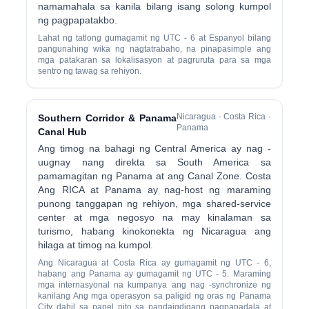
namamahala sa kanila bilang isang solong kumpol
ng pagpapatakbo.
Lahat ng tatlong gumagamit ng UTC - 6 at Espanyol bilang
pangunahing wika ng nagtatrabaho, na pinapasimple ang
mga patakaran sa lokalisasyon at pagruruta para sa mga
sentro ng tawag sa rehiyon.
Nicaragua · Costa Rica ·
Southern Corridor & Panama
Panama
Canal Hub
Ang timog na bahagi ng Central America ay nag -
uugnay nang direkta sa South America sa
pamamagitan ng Panama at ang Canal Zone. Costa
Ang RICA at Panama ay nag-host ng maraming
punong tanggapan ng rehiyon, mga shared-service
center at mga negosyo na may kinalaman sa
turismo, habang kinokonekta ng Nicaragua ang
hilaga at timog na kumpol.
Ang Nicaragua at Costa Rica ay gumagamit ng UTC - 6,
habang ang Panama ay gumagamit ng UTC - 5. Maraming
mga internasyonal na kumpanya ang nag -synchronize ng
kanilang Ang mga operasyon sa paligid ng oras ng Panama
City dahil sa papel nito sa pandaigdigang pagpapadala at