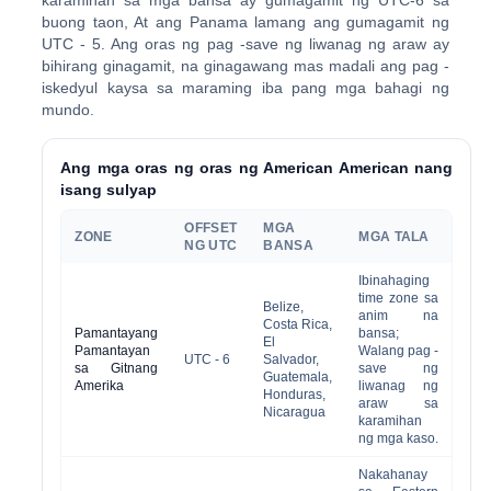
karamihan sa mga bansa ay gumagamit ng UTC-6 sa
buong taon, At ang Panama lamang ang gumagamit ng
UTC - 5. Ang oras ng pag -save ng liwanag ng araw ay
bihirang ginagamit, na ginagawang mas madali ang pag -
iskedyul kaysa sa maraming iba pang mga bahagi ng
mundo.
Ang mga oras ng oras ng American American nang
isang sulyap
OFFSET
MGA
ZONE
MGA TALA
NG UTC
BANSA
Ibinahaging
time zone sa
Belize,
anim na
Costa Rica,
Pamantayang
bansa;
El
Pamantayan
Walang pag -
UTC - 6
Salvador,
sa Gitnang
save ng
Guatemala,
Amerika
liwanag ng
Honduras,
araw sa
Nicaragua
karamihan
ng mga kaso.
Nakahanay