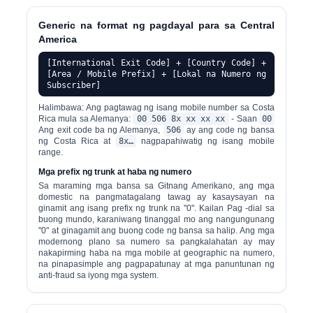
Generic na format ng pagdayal para sa Central
America
[International Exit Code] + [Country Code] +
[Area / Mobile Prefix] + [Lokal na Numero ng
Subscriber]
Halimbawa: Ang pagtawag ng isang mobile number sa Costa
Rica mula sa Alemanya:
00 506 8x xx xx xx
- Saan
00
Ang exit code ba ng Alemanya,
506
ay ang code ng bansa
ng Costa Rica at
8x…
nagpapahiwatig ng isang mobile
range.
Mga prefix ng trunk at haba ng numero
Sa maraming mga bansa sa Gitnang Amerikano, ang mga
domestic na pangmatagalang tawag ay kasaysayan na
ginamit ang isang prefix ng trunk na "0". Kailan Pag -dial sa
buong mundo, karaniwang tinanggal mo ang nangungunang
"0" at ginagamit ang buong code ng bansa sa halip. Ang mga
modernong plano sa numero sa pangkalahatan ay may
nakapirming haba na mga mobile at geographic na numero,
na pinapasimple ang pagpapatunay at mga panuntunan ng
anti-fraud sa iyong mga system.