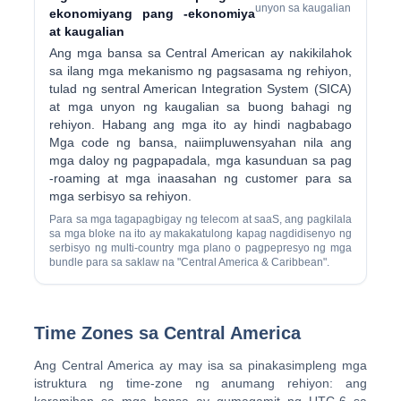
unyon sa kaugalian
ekonomiyang pang -ekonomiya
at kaugalian
Ang mga bansa sa Central American ay nakikilahok
sa ilang mga mekanismo ng pagsasama ng rehiyon,
tulad ng sentral American Integration System (SICA)
at mga unyon ng kaugalian sa buong bahagi ng
rehiyon. Habang ang mga ito ay hindi nagbabago
Mga code ng bansa, naiimpluwensyahan nila ang
mga daloy ng pagpapadala, mga kasunduan sa pag
-roaming at mga inaasahan ng customer para sa
mga serbisyo sa rehiyon.
Para sa mga tagapagbigay ng telecom at saaS, ang pagkilala
sa mga bloke na ito ay makakatulong kapag nagdidisenyo ng
serbisyo ng multi-country mga plano o pagpepresyo ng mga
bundle para sa saklaw na "Central America & Caribbean".
Time Zones sa Central America
Ang Central America ay may isa sa pinakasimpleng mga
istruktura ng time-zone ng anumang rehiyon: ang