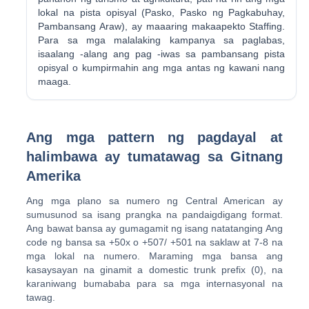
lokal na pista opisyal (Pasko, Pasko ng Pagkabuhay,
Pambansang Araw), ay maaaring makaapekto Staffing.
Para sa mga malalaking kampanya sa paglabas,
isaalang -alang ang pag -iwas sa pambansang pista
opisyal o kumpirmahin ang mga antas ng kawani nang
maaga.
Ang mga pattern ng pagdayal at
halimbawa ay tumatawag sa Gitnang
Amerika
Ang mga plano sa numero ng Central American ay
sumusunod sa isang prangka na pandaigdigang format.
Ang bawat bansa ay gumagamit ng isang natatanging Ang
code ng bansa sa +50x o +507/ +501 na saklaw at 7-8 na
mga lokal na numero. Maraming mga bansa ang
kasaysayan na ginamit a domestic trunk prefix (0), na
karaniwang bumababa para sa mga internasyonal na
tawag.