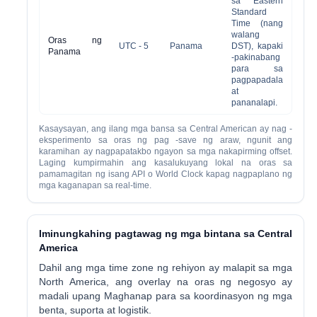
sa Eastern
Standard
Time (nang
walang
Oras ng
UTC - 5
Panama
DST), kapaki
Panama
-pakinabang
para sa
pagpapadala
at
pananalapi.
Kasaysayan, ang ilang mga bansa sa Central American ay nag -
eksperimento sa oras ng pag -save ng araw, ngunit ang
karamihan ay nagpapatakbo ngayon sa mga nakapirming offset.
Laging kumpirmahin ang kasalukuyang lokal na oras sa
pamamagitan ng isang API o World Clock kapag nagpaplano ng
mga kaganapan sa real-time.
Iminungkahing pagtawag ng mga bintana sa Central
America
Dahil ang mga time zone ng rehiyon ay malapit sa mga
North America, ang overlay na oras ng negosyo ay
madali upang Maghanap para sa koordinasyon ng mga
benta, suporta at logistik.