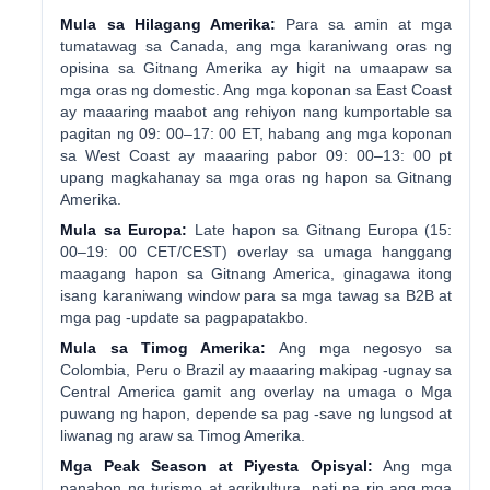
Mula sa Hilagang Amerika:
Para sa amin at mga
tumatawag sa Canada, ang mga karaniwang oras ng
opisina sa Gitnang Amerika ay higit na umaapaw sa
mga oras ng domestic. Ang mga koponan sa East Coast
ay maaaring maabot ang rehiyon nang kumportable sa
pagitan ng 09: 00–17: 00 ET, habang ang mga koponan
sa West Coast ay maaaring pabor 09: 00–13: 00 pt
upang magkahanay sa mga oras ng hapon sa Gitnang
Amerika.
Mula sa Europa:
Late hapon sa Gitnang Europa (15:
00–19: 00 CET/CEST) overlay sa umaga hanggang
maagang hapon sa Gitnang America, ginagawa itong
isang karaniwang window para sa mga tawag sa B2B at
mga pag -update sa pagpapatakbo.
Mula sa Timog Amerika:
Ang mga negosyo sa
Colombia, Peru o Brazil ay maaaring makipag -ugnay sa
Central America gamit ang overlay na umaga o Mga
puwang ng hapon, depende sa pag -save ng lungsod at
liwanag ng araw sa Timog Amerika.
Mga Peak Season at Piyesta Opisyal:
Ang mga
panahon ng turismo at agrikultura, pati na rin ang mga