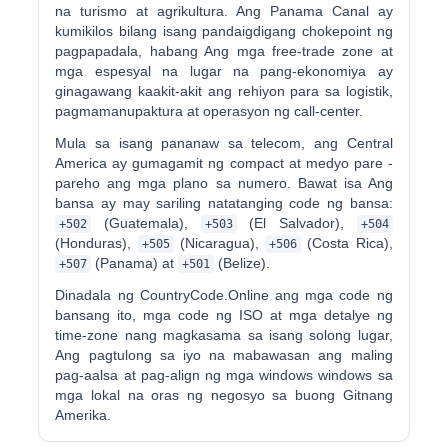
na turismo at agrikultura. Ang Panama Canal ay
kumikilos bilang isang pandaigdigang chokepoint ng
pagpapadala, habang Ang mga free-trade zone at
mga espesyal na lugar na pang-ekonomiya ay
ginagawang kaakit-akit ang rehiyon para sa logistik,
pagmamanupaktura at operasyon ng call-center.
Mula sa isang pananaw sa telecom, ang Central
America ay gumagamit ng compact at medyo pare -
pareho ang mga plano sa numero. Bawat isa Ang
bansa ay may sariling natatanging code ng bansa:
(Guatemala),
(El Salvador),
+502
+503
+504
(Honduras),
(Nicaragua),
(Costa Rica),
+505
+506
(Panama) at
(Belize).
+507
+501
Dinadala ng CountryCode.Online ang mga code ng
bansang ito, mga code ng ISO at mga detalye ng
time-zone nang magkasama sa isang solong lugar,
Ang pagtulong sa iyo na mabawasan ang maling
pag-aalsa at pag-align ng mga windows windows sa
mga lokal na oras ng negosyo sa buong Gitnang
Amerika.