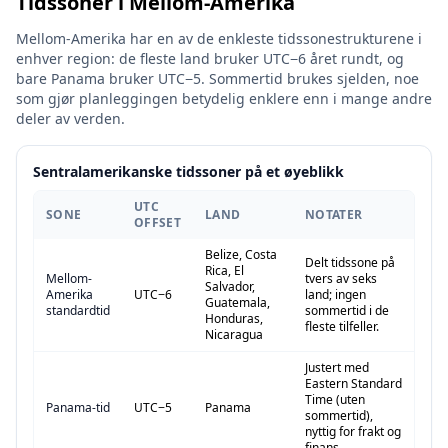
Tidssoner i Mellom-Amerika
Mellom-Amerika har en av de enkleste tidssonestrukturene i
enhver region: de fleste land bruker UTC−6 året rundt, og
bare Panama bruker UTC−5. Sommertid brukes sjelden, noe
som gjør planleggingen betydelig enklere enn i mange andre
deler av verden.
Sentralamerikanske tidssoner på et øyeblikk
UTC
SONE
LAND
NOTATER
OFFSET
Belize, Costa
Delt tidssone på
Rica, El
Mellom-
tvers av seks
Salvador,
Amerika
UTC−6
land; ingen
Guatemala,
standardtid
sommertid i de
Honduras,
fleste tilfeller.
Nicaragua
Justert med
Eastern Standard
Time (uten
Panama-tid
UTC−5
Panama
sommertid),
nyttig for frakt og
finans.