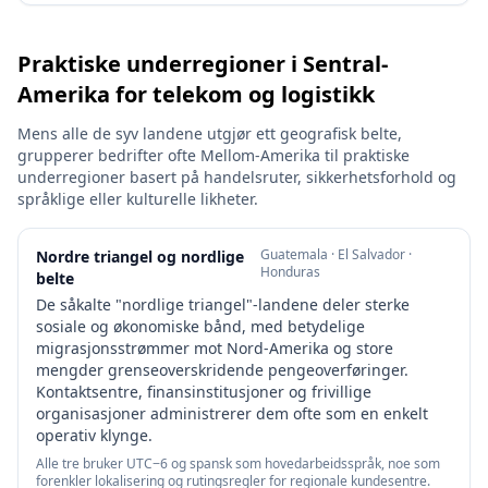
Praktiske underregioner i Sentral-
Amerika for telekom og logistikk
Mens alle de syv landene utgjør ett geografisk belte,
grupperer bedrifter ofte Mellom-Amerika til praktiske
underregioner basert på handelsruter, sikkerhetsforhold og
språklige eller kulturelle likheter.
Guatemala · El Salvador ·
Nordre triangel og nordlige
Honduras
belte
De såkalte "nordlige triangel"-landene deler sterke
sosiale og økonomiske bånd, med betydelige
migrasjonsstrømmer mot Nord-Amerika og store
mengder grenseoverskridende pengeoverføringer.
Kontaktsentre, finansinstitusjoner og frivillige
organisasjoner administrerer dem ofte som en enkelt
operativ klynge.
Alle tre bruker UTC−6 og spansk som hovedarbeidsspråk, noe som
forenkler lokalisering og rutingsregler for regionale kundesentre.