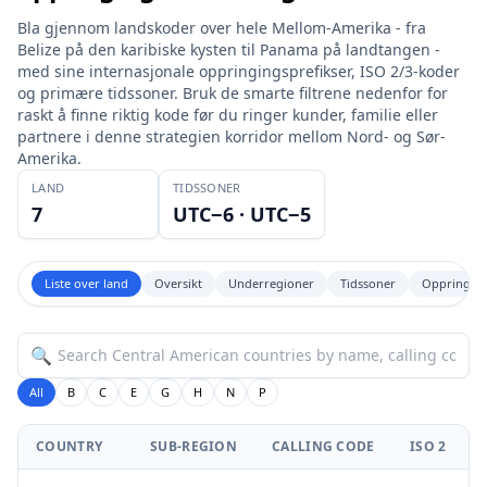
Bla gjennom landskoder over hele Mellom-Amerika - fra
Belize på den karibiske kysten til Panama på landtangen -
med sine internasjonale oppringingsprefikser, ISO 2/3-koder
og primære tidssoner. Bruk de smarte filtrene nedenfor for
raskt å finne riktig kode før du ringer kunder, familie eller
partnere i denne strategien korridor mellom Nord- og Sør-
Amerika.
LAND
TIDSSONER
7
UTC−6 · UTC−5
Liste over land
Oversikt
Underregioner
Tidssoner
Oppringin
🔍
All
B
C
E
G
H
N
P
COUNTRY
SUB-REGION
CALLING CODE
ISO 2