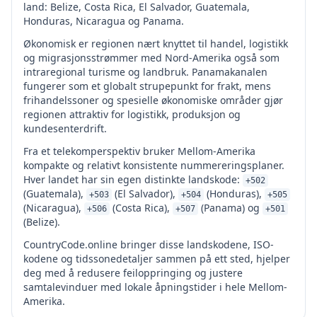
land: Belize, Costa Rica, El Salvador, Guatemala,
Honduras, Nicaragua og Panama.
Økonomisk er regionen nært knyttet til handel, logistikk
og migrasjonsstrømmer med Nord-Amerika også som
intraregional turisme og landbruk. Panamakanalen
fungerer som et globalt strupepunkt for frakt, mens
frihandelssoner og spesielle økonomiske områder gjør
regionen attraktiv for logistikk, produksjon og
kundesenterdrift.
Fra et telekomperspektiv bruker Mellom-Amerika
kompakte og relativt konsistente nummereringsplaner.
Hver landet har sin egen distinkte landskode:
+502
(Guatemala),
(El Salvador),
(Honduras),
+503
+504
+505
(Nicaragua),
(Costa Rica),
(Panama) og
+506
+507
+501
(Belize).
CountryCode.online bringer disse landskodene, ISO-
kodene og tidssonedetaljer sammen på ett sted, hjelper
deg med å redusere feiloppringing og justere
samtalevinduer med lokale åpningstider i hele Mellom-
Amerika.