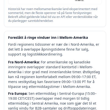
Historisk har noen mellomamerikanske land eksperimentert med
sommertid, men de fleste opererer nå på faste forskyvninger.
Bekreft alltid gjeldende lokal tid via en API eller verdensklokke når
du planlegger sanntidshendelser.
Foreslått å ringe vinduer inn i Mellom-Amerika
Fordi regionens tidssoner er nær de i Nord-Amerika, er
det lett å overlappe åpningstidene finne for salg,
support og logistikkkoordinering.
Fra Nord-Amerika:
For amerikanske og kanadiske
innringere overlapper standard kontortid i Mellom-
Amerika i stor grad med innenlandske timer. Østkystlag
kan nå regionen komfortabelt mellom 09:00–17:00 ET,
mens vestkystlag kan favorisere 09:00–13:00 PT for å
tilpasse seg ettermiddagstimer i Mellom-Amerika.
Fra Europa:
Sen ettermiddag i Sentral-Europa (15:00–
19:00 CET/CEST) overlapper med morgen til tidlig
ettermiddag i Sentral Amerika, noe som gjør det til et
vanlig vindu for B2B-samtaler og driftsoppdateringer.