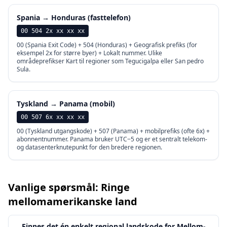
Spania → Honduras (fasttelefon)
00 504 2x xx xx xx
00 (Spania Exit Code) + 504 (Honduras) + Geografisk prefiks (for
eksempel 2x for større byer) + Lokalt nummer. Ulike
områdeprefikser Kart til regioner som Tegucigalpa eller San pedro
Sula.
Tyskland → Panama (mobil)
00 507 6x xx xx xx
00 (Tyskland utgangskode) + 507 (Panama) + mobilprefiks (ofte 6x) +
abonnentnummer. Panama bruker UTC−5 og er et sentralt telekom-
og datasenterknutepunkt for den bredere regionen.
Vanlige spørsmål: Ringe
mellomamerikanske land
Finnes det én enkelt regional landskode for Mellom-