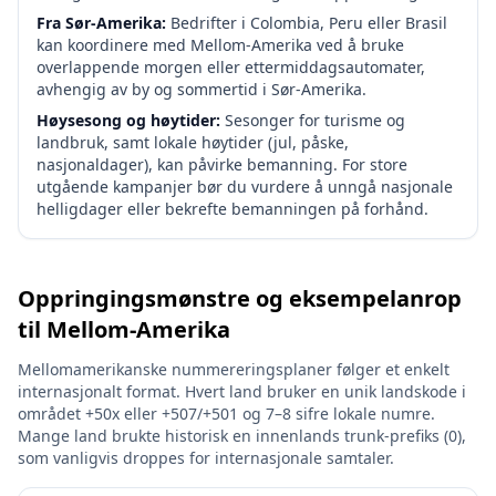
Fra Sør-Amerika:
Bedrifter i Colombia, Peru eller Brasil
kan koordinere med Mellom-Amerika ved å bruke
overlappende morgen eller ettermiddagsautomater,
avhengig av by og sommertid i Sør-Amerika.
Høysesong og høytider:
Sesonger for turisme og
landbruk, samt lokale høytider (jul, påske,
nasjonaldager), kan påvirke bemanning. For store
utgående kampanjer bør du vurdere å unngå nasjonale
helligdager eller bekrefte bemanningen på forhånd.
Oppringingsmønstre og eksempelanrop
til Mellom-Amerika
Mellomamerikanske nummereringsplaner følger et enkelt
internasjonalt format. Hvert land bruker en unik landskode i
området +50x eller +507/+501 og 7–8 sifre lokale numre.
Mange land brukte historisk en innenlands trunk-prefiks (0),
som vanligvis droppes for internasjonale samtaler.