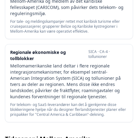
Mellom-Amerika og medlem av det karibiske
fellesskapet (CARICOM), som påvirker dets telekom- og
reguleringsmiljø.
For tale- og meldingskampanjer rettet mot karibisk turisme eller
cruisepassasjerer, grupperer Belize og Karibiske kystregioner i
Mellom-Amerika kan være operativt effektive.
SICA · CA-4 ·
Regionale økonomiske og
tollunioner
tollblokker
Mellomamerikanske land deltar i flere regionale
integrasjonsmekanismer, for eksempel sentral-
American Integration System (SICA) og tollunioner på
tvers av deler av regionen. Mens disse ikke endres
landskoder, påvirker de fraktflyter, roamingavtaler og
kundenes forventninger til regionale tjenester.
For telekom- og SaaS-leverandører kan det å gjenkjenne disse
blokkeringene hjelpe når du designer flerlandstjenester planer eller
prispakker for "Central America & Caribbean"-dekning.