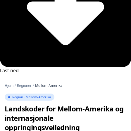
Last ned
Hjem
/
Regioner
/
Mellom-Amerika
Region · Mellom-Amerika
Landskoder for Mellom-Amerika og
internasjonale
oppringingsveiledning