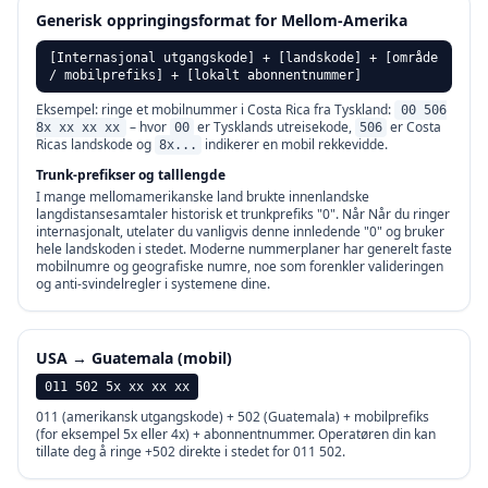
Generisk oppringingsformat for Mellom-Amerika
[Internasjonal utgangskode] + [landskode] + [område
/ mobilprefiks] + [lokalt abonnentnummer]
Eksempel: ringe et mobilnummer i Costa Rica fra Tyskland:
00 506
– hvor
er Tysklands utreisekode,
er Costa
8x xx xx xx
00
506
Ricas landskode og
indikerer en mobil rekkevidde.
8x...
Trunk-prefikser og talllengde
I mange mellomamerikanske land brukte innenlandske
langdistansesamtaler historisk et trunkprefiks "0". Når Når du ringer
internasjonalt, utelater du vanligvis denne innledende "0" og bruker
hele landskoden i stedet. Moderne nummerplaner har generelt faste
mobilnumre og geografiske numre, noe som forenkler valideringen
og anti-svindelregler i systemene dine.
USA → Guatemala (mobil)
011 502 5x xx xx xx
011 (amerikansk utgangskode) + 502 (Guatemala) + mobilprefiks
(for eksempel 5x eller 4x) + abonnentnummer. Operatøren din kan
tillate deg å ringe +502 direkte i stedet for 011 502.