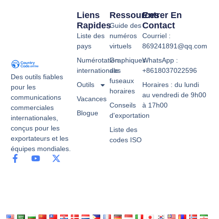
Liens
Ressources
Entrer En
Rapides
Contact
Guide des
Liste des
numéros
Courriel :
pays
virtuels
869241891@qq.com
Numérotation
Graphiques
WhatsApp :
internationale
des
+8618037022596
Des outils fiables
fuseaux
Outils
Horaires : du lundi
pour les
horaires
au vendredi de 9h00
communications
Vacances
Conseils
à 17h00
commerciales
Blogue
d'exportation
internationales,
conçus pour les
Liste des
exportateurs et les
codes ISO
équipes mondiales.