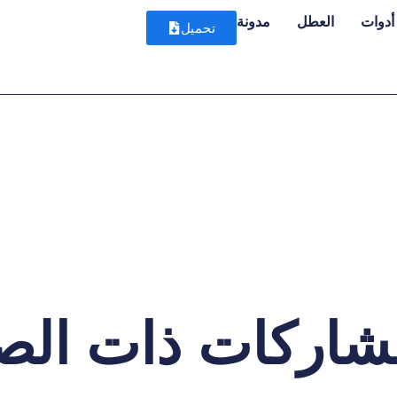
أدوات
العطل
مدونة
تحميل
شاركات ذات الص