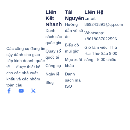
Liên
Tài
Liên Hệ
Kết
Nguyên
Email:
Nhanh
Hướng
869241891@qq.com
Danh
dẫn về số
Whatsapp:
sách các
ảo
+8618037022596
quốc gia
Biểu đồ
Giờ làm việc: Thứ
Các công cụ đáng tin
Quay số
múi giờ
Hai-Thứ Sáu 9:00
cậy dành cho giao
quốc tế
Mẹo xuất
sáng - 5:00 chiều
tiếp kinh doanh quốc
Công cụ
khẩu
tế — được thiết kế
cho các nhà xuất
Ngày lễ
Danh
khẩu và các nhóm
sách mã
Blog
toàn cầu.
ISO