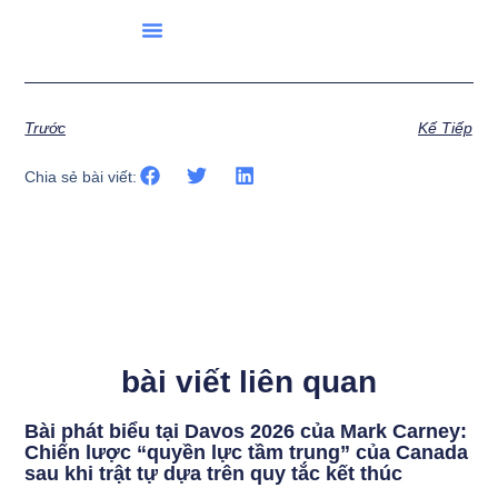
Danh Sách Các Quốc Gia
Quay Số Quốc Tế
Công Cụ
Ngày Lễ
Trước
Kế Tiếp
Chia sẻ bài viết:
bài viết liên quan
Bài phát biểu tại Davos 2026 của Mark Carney:
Chiến lược “quyền lực tầm trung” của Canada
sau khi trật tự dựa trên quy tắc kết thúc