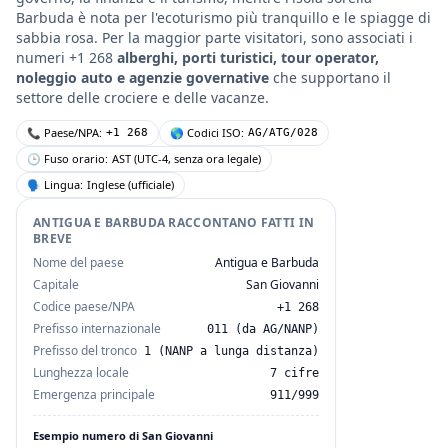
Barbuda è nota per l'ecoturismo più tranquillo e le spiagge di
sabbia rosa. Per la maggior parte visitatori, sono associati i
numeri +1 268
alberghi, porti turistici, tour operator,
noleggio auto e agenzie governative
che supportano il
settore delle crociere e delle vacanze.
📞 Paese/NPA:
🌎 Codici ISO:
+1 268
AG/ATG/028
🕒 Fuso orario:
AST (UTC-4, senza ora legale)
🗣 Lingua:
Inglese (ufficiale)
ANTIGUA E BARBUDA RACCONTANO FATTI IN
BREVE
Nome del paese
Antigua e Barbuda
Capitale
San Giovanni
Codice paese/NPA
+1 268
Prefisso internazionale
011 (da AG/NANP)
Prefisso del tronco
1 (NANP a lunga distanza)
Lunghezza locale
7 cifre
Emergenza principale
911/999
Esempio numero di San Giovanni