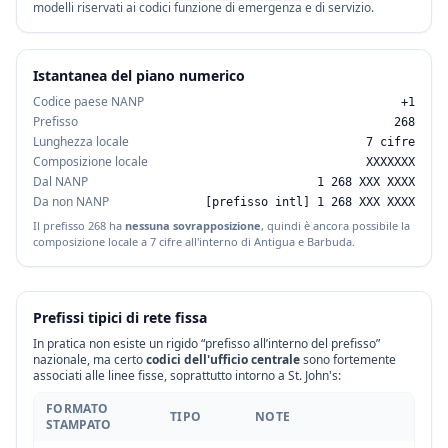
modelli riservati ai codici funzione di emergenza e di servizio.
Istantanea del piano numerico
Codice paese NANP
+1
Prefisso
268
Lunghezza locale
7 cifre
Composizione locale
XXXXXXX
Dal NANP
1 268 XXX XXXX
Da non NANP
[prefisso intl] 1 268 XXX XXXX
Il prefisso 268 ha
nessuna sovrapposizione
, quindi è ancora possibile la
composizione locale a 7 cifre all'interno di Antigua e Barbuda.
Prefissi tipici di rete fissa
In pratica non esiste un rigido “prefisso all’interno del prefisso”
nazionale, ma certo
codici dell'ufficio centrale
sono fortemente
associati alle linee fisse, soprattutto intorno a St. John's:
FORMATO
TIPO
NOTE
STAMPATO