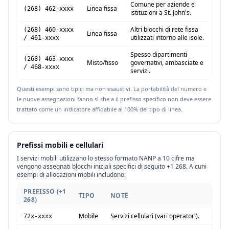
Comune per aziende e
Linea fissa
(268) 462-xxxx
istituzioni a St. John's.
Altri blocchi di rete fissa
(268) 460-xxxx
Linea fissa
utilizzati intorno alle isole.
/ 461-xxxx
Spesso dipartimenti
(268) 463-xxxx
Misto/fisso
governativi, ambasciate e
/ 468-xxxx
servizi.
Questi esempi sono tipici ma non esaustivi. La portabilità del numero e
le nuove assegnazioni fanno sì che a il prefisso specifico non deve essere
trattato come un indicatore affidabile al 100% del tipo di linea.
Prefissi mobili e cellulari
I servizi mobili utilizzano lo stesso formato NANP a 10 cifre ma
vengono assegnati blocchi iniziali specifici di seguito +1 268. Alcuni
esempi di allocazioni mobili includono:
PREFISSO (+1
TIPO
NOTE
268)
Mobile
Servizi cellulari (vari operatori).
72x-xxxx