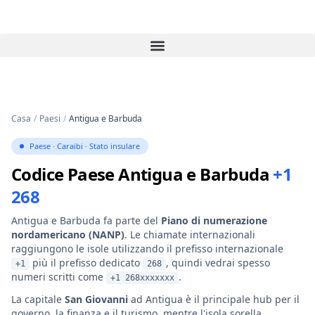
Casa
/
Paesi
/
Antigua e Barbuda
Paese · Caraibi · Stato insulare
Codice Paese Antigua e Barbuda
+1
268
Antigua e Barbuda fa parte del
Piano di numerazione
nordamericano (NANP)
. Le chiamate internazionali
raggiungono le isole utilizzando il prefisso internazionale
più il prefisso dedicato
, quindi vedrai spesso
+1
268
numeri scritti come
.
+1 268xxxxxxx
La capitale
San Giovanni
ad Antigua è il principale hub per il
governo, la finanza e il turismo, mentre l'isola sorella