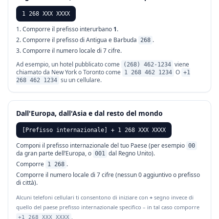
1 268 XXX XXXX
Comporre il prefisso interurbano
1
.
Comporre il prefisso di Antigua e Barbuda
.
268
Comporre il numero locale di 7 cifre.
Ad esempio, un hotel pubblicato come
viene
(268) 462-1234
chiamato da New York o Toronto come
O
1 268 462 1234
+1
su un cellulare.
268 462 1234
Dall'Europa, dall'Asia e dal resto del mondo
[Prefisso internazionale] + 1 268 XXX XXXX
Componi il prefisso internazionale del tuo Paese (per esempio
00
da gran parte dell’Europa, o
dal Regno Unito).
001
Comporre
.
1 268
Comporre il numero locale di 7 cifre (nessun 0 aggiuntivo o prefisso
di città).
Alcuni telefoni cellulari ti consentono di iniziare con
+
segno invece di
quello del paese prefisso internazionale specifico – in tal caso comporre
.
+1 268 XXX XXXX