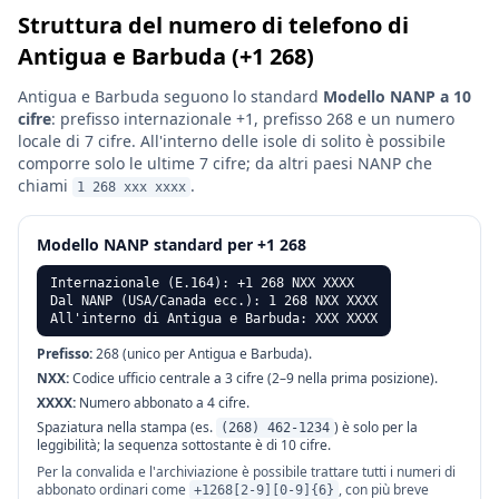
Struttura del numero di telefono di
Antigua e Barbuda (+1 268)
Antigua e Barbuda seguono lo standard
Modello NANP a 10
cifre
: prefisso internazionale +1, prefisso 268 e un numero
locale di 7 cifre. All'interno delle isole di solito è possibile
comporre solo le ultime 7 cifre; da altri paesi NANP che
chiami
.
1 268 xxx xxxx
Modello NANP standard per +1 268
Internazionale (E.164): +1 268 NXX XXXX
Dal NANP (USA/Canada ecc.): 1 268 NXX XXXX
All'interno di Antigua e Barbuda: XXX XXXX
Prefisso:
268 (unico per Antigua e Barbuda).
NXX:
Codice ufficio centrale a 3 cifre (2–9 nella prima posizione).
XXXX:
Numero abbonato a 4 cifre.
Spaziatura nella stampa (es.
) è solo per la
(268) 462-1234
leggibilità; la sequenza sottostante è di 10 cifre.
Per la convalida e l'archiviazione è possibile trattare tutti i numeri di
abbonato ordinari come
, con più breve
+1268[2-9][0-9]{6}