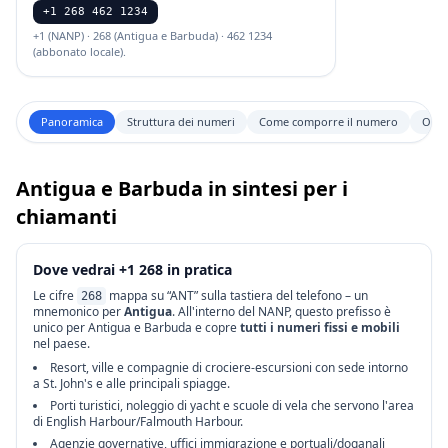
+1 268 462 1234
+1 (NANP) · 268 (Antigua e Barbuda) · 462 1234
(abbonato locale).
Panoramica
Struttura dei numeri
Come comporre il numero
Ora e
Antigua e Barbuda in sintesi per i
chiamanti
Dove vedrai +1 268 in pratica
Le cifre
mappa su “ANT” sulla tastiera del telefono – un
268
mnemonico per
Antigua
. All'interno del NANP, questo prefisso è
unico per Antigua e Barbuda e copre
tutti i numeri fissi e mobili
nel paese.
Resort, ville e compagnie di crociere-escursioni con sede intorno
a St. John's e alle principali spiagge.
Porti turistici, noleggio di yacht e scuole di vela che servono l'area
di English Harbour/Falmouth Harbour.
Agenzie governative, uffici immigrazione e portuali/doganali