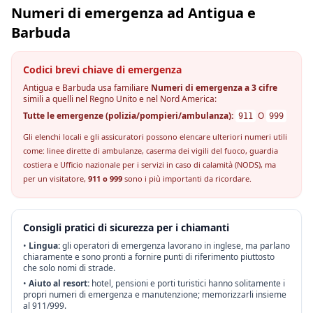
Numeri di emergenza ad Antigua e
Barbuda
Codici brevi chiave di emergenza
Antigua e Barbuda usa familiare
Numeri di emergenza a 3 cifre
simili a quelli nel Regno Unito e nel Nord America:
Tutte le emergenze (polizia/pompieri/ambulanza):
O
911
999
Gli elenchi locali e gli assicuratori possono elencare ulteriori numeri utili
come: linee dirette di ambulanze, caserma dei vigili del fuoco, guardia
costiera e Ufficio nazionale per i servizi in caso di calamità (NODS), ma
per un visitatore,
911 o 999
sono i più importanti da ricordare.
Consigli pratici di sicurezza per i chiamanti
•
Lingua:
gli operatori di emergenza lavorano in inglese, ma parlano
chiaramente e sono pronti a fornire punti di riferimento piuttosto
che solo nomi di strade.
•
Aiuto al resort:
hotel, pensioni e porti turistici hanno solitamente i
propri numeri di emergenza e manutenzione; memorizzarli insieme
al 911/999.