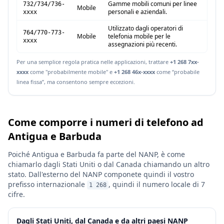
Gamme mobili comuni per linee
732/734/736-
Mobile
personali e aziendali.
xxxx
Utilizzato dagli operatori di
764/770-773-
Mobile
telefonia mobile per le
xxxx
assegnazioni più recenti.
Per una semplice regola pratica nelle applicazioni, trattare
+1 268 7xx-
xxxx
come "probabilmente mobile" e
+1 268 46x-xxxx
come “probabile
linea fissa”, ma consentono sempre eccezioni.
Come comporre i numeri di telefono ad
Antigua e Barbuda
Poiché Antigua e Barbuda fa parte del NANP, è come
chiamarlo dagli Stati Uniti o dal Canada chiamando un altro
stato. Dall'esterno del NANP componete quindi il vostro
prefisso internazionale
, quindi il numero locale di 7
1 268
cifre.
Dagli Stati Uniti, dal Canada e da altri paesi NANP