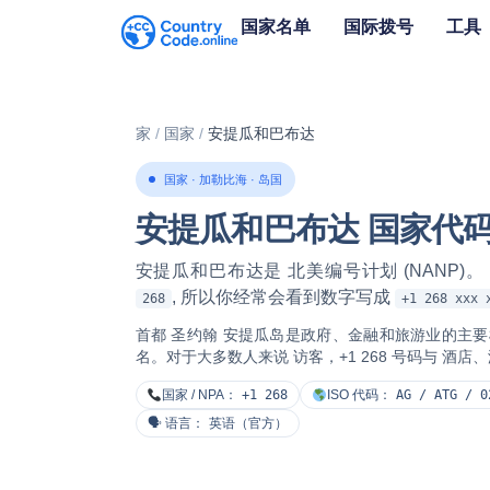
国家名单
国际拨号
工具
家
/
国家
/
安提瓜和巴布达
国家 · 加勒比海 · 岛国
安提瓜和巴布达 国家代
安提瓜和巴布达是
北美编号计划 (NANP)
。
, 所以你经常会看到数字写成
268
+1 268 xxx 
首都
圣约翰
安提瓜岛是政府、金融和旅游业的主要
名。对于大多数人来说 访客，+1 268 号码与
酒店、
国家 / NPA：
+1 268
ISO 代码：
AG / ATG / 0
🗣 语言：
英语（官方）