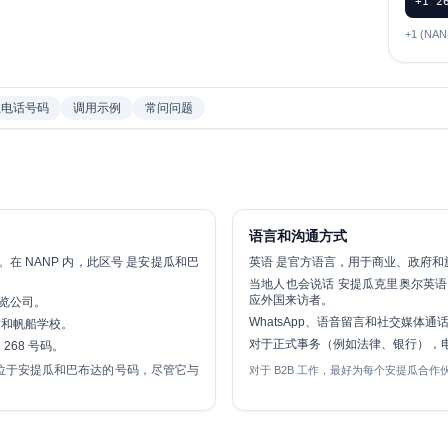
+1 2
+1 (N
急电话号码
调用示例
常问问题
语言和沟通方式
。在 NANP 内，此区号 是安提瓜和巴
英语
是官方语言，用于商业、政府和
当地人也会说话
安提瓜克里奥尔英语
应外国来访者。
览公司。
WhatsApp、语音留言和社交媒体
赁和帆船学校。
对于正式事务（例如法律、银行），电子
68 号码。
位于安提瓜和巴布达的号码，尽管它与
对于 B2B 工作，最好为每个安提瓜合作伙