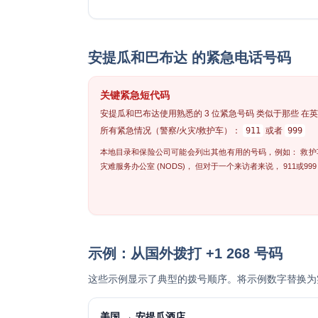
安提瓜和巴布达 的紧急电话号码
关键紧急短代码
安提瓜和巴布达使用熟悉的
3 位紧急号码
类似于那些 在
所有紧急情况（警察/火灾/救护车）：
911
或者
999
本地目录和保险公司可能会列出其他有用的号码，例如： 救
灾难服务办公室 (NODS)， 但对于一个来访者来说，
911或999
示例：从国外拨打 +1 268 号码
这些示例显示了典型的拨号顺序。将示例数字替换为
美国 → 安提瓜酒店