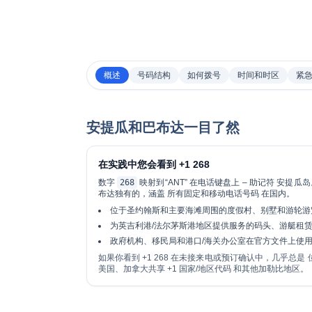
概述
号码结构
如何拨号
时间和时区
紧
安提瓜和巴布达一目了然
在实践中您会看到 +1 268
数字
268
映射到“ANT” 在电话键盘上 – 助记符
安提瓜岛
布达独有的，涵盖
所有固定和移动电话号码
在国内。
位于圣约翰斯和主要海滩周围的度假村、别墅和游轮游
为英吉利港/法尔茅斯港地区提供服务的码头、游艇租
政府机构、移民局和港口/海关办公室在官方文件上使用 2
如果你看到
+1 268
在未接来电或预订确认中，几乎总是 
美国、加拿大共享 +1 国家/地区代码 和其他加勒比地区。