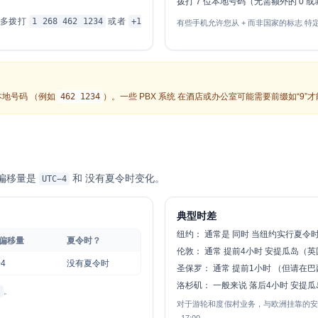
拨打 7 位本地号码（无需额外的 0 
伦多拨打
1 268 462 1234
或者
+1
有些手机允许您从
+
而非国家的标志 特定
本地号码 （例如
462 1234
）。一些 PBX 系统 在酒店或办公室可能需要前缀如“9”
偏移量是
和
没有夏令时变化
。
UTC−4
典型时差
纽约：
通常是
同时
当纽约实行夏令时
 偏移量
夏令时？
伦敦：
通常
提前4小时
安提瓜岛（英国
4
没有夏令时
圣保罗：
通常
提前1小时
（但请在巴
洛杉矶：
一般来说
落后4小时
安提瓜
岛
。
对于游轮和度假村业务，与欧洲挂靠的安全重叠窗