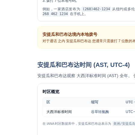
拨打 7 位本地号码。
例如，一家酒店发布为
(268)462-1234
从纽约或多
268 462 1234
在手机上。
安提瓜和巴布达境内本地拨号
对于通话
之内
安提瓜和巴布达 您通常只需拨打 7 位数的
安提瓜和巴布达时间 (AST, UTC-4)
安提瓜和巴布达观察
大西洋标准时间 (AST)
全年。 
时区概览
区
缩写
UTC
大西洋标准时间
谷草转氨酶
UTC−
在 IANA 时区数据库中，安提瓜和巴布达表示为
美洲/安提瓜