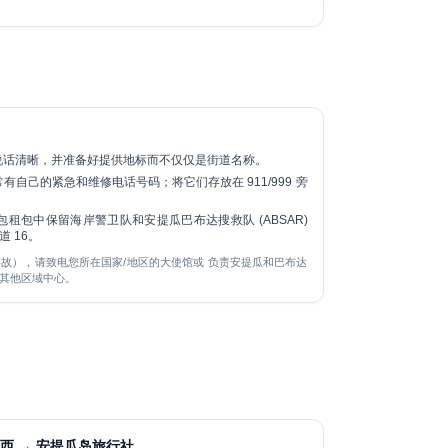
说话清晰，并准备好提供地标而不仅仅是街道名称。
自己的紧急和维修电话号码；将它们存放在 911/999 旁
租包中保留海岸警卫队和安提瓜巴布达搜救队 (ABSAR)
道 16。
故），请致电您所在国家/地区的大使馆或 负责安提瓜和巴布达
其他区域中心。
西 → 安提瓜岛旅行社