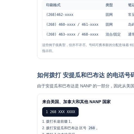
印刷格式
类型
笔
(268)462-xxxx
固网
常
(268) 460-xxxx / 461-xxxx
固网
岛
(268) 463-xxxx / 468-xxxx
混合/固定
通
这些例子很典型，但并不详尽。号码可携和新的分配意味着 特定
指示符。
如何拨打 安提瓜和巴布达 的电话号
由于安提瓜和巴布达是 NANP 的一部分，因此从美
来自美国、加拿大和其他 NANP 国家
1 268 XXX XXXX
拨打长途前缀
1
。
拨打安提瓜和巴布达 区号
268
。