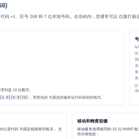
8)
家代码 +1、区号 268 和 7 位本地号码。在岛屿内，您通常可以 仅拨打最
N
区
局
本
来
来
区
序列是 10 位数字。
境
[2-9][0-9]{6}
，用更短的 为紧急和服务短代码保留的模式。
移动和蜂窝前缀
办公室代码
与固定线路密切相关， 尤
移动服务使用相同的 10 位 NANP
些示例包括：