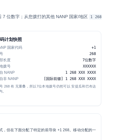
后 7 位数字；从您拨打的其他 NANP 国家/地区
1 268
号码计划快照
ANP 国家代码
+1
号
268
部长度
7位数字
地拨号
XXXXXX
自 NANP
1 268 XXX XXXX
自非 NANP
[国际前缀] 1 268 XXX XXXX
号 268 有
无重叠
，所以7位本地拨号仍然可以 安提瓜和巴布达
内。
 格式，但在下面分配了特定的前导块 +1 268。移动分配的一