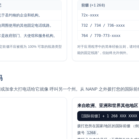
记
前缀 (+1 268)
见于圣约翰的企业和机构。
72x-xxxx
屿周围使用的其他固定电话线路。
732 / 734 / 736-xxxx
常是政府部门、大使馆和服务机构。
764 / 770-773-xxxx
前缀不应被视为 100% 可靠的线路类型
对于应用程序中的简单经验法则，请对
能的固定线路”，但始终允许例外。
码
国或加拿大打电话给它就像 呼叫另一个州。从 NANP 之外拨打您的国际
来自欧洲、亚洲和世界其他地区
[国际前缀] + 1 268 XXX XXXX
拨打您所在国家/地区的国际前缀 （
拨号
1268
。