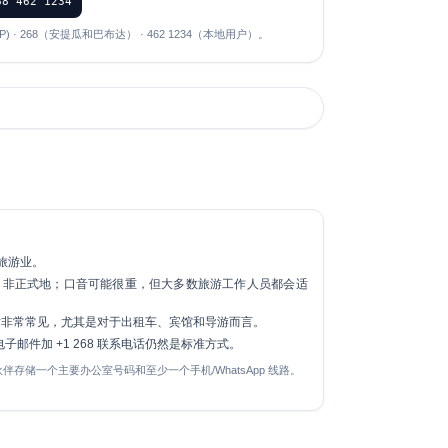
68 462 1234
ANP) · 268（安提瓜和巴布达） · 462 1234（本地用户）。
旅游业。
非正式地；口音可能很重，但大多数旅游工作人员都会适
通话非常常见，尤其是对于出租车、宾馆和导游而言。
邮件加 +1 268 联系电话仍然是标准方式。
伴存储一个主要办公室号码和至少一个手机/WhatsApp 线路。