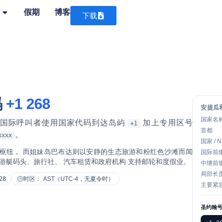
假期
博客
下载
码
+1 268
安提瓜
国家名
 国际呼叫者使用国家代码到达岛屿
加上专用区号
+1
首都
。
xxxx
国家 / 
枢纽， 而姐妹岛巴布达则以安静的生态旅游和粉红色沙滩而闻
国际前
游艇码头、旅行社、 汽车租赁和政府机构
支持邮轮和度假业。
中继前
局部长
28
时区：
AST（UTC-4，无夏令时）
主要紧
圣约翰