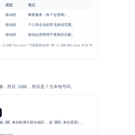
类型
笔记
移动的
蜂窝服务（各个运营商）。
移动的
个人和企业的常见移动范围。
移动的
移动运营商用于更新的分配。
待
+1 268 7xx-xxxx
“可能是移动的” 和
+1 268 46x-xxxx
作为“可
前缀，然后
，然后是 7 位本地号码。
1268
例如
00
来自欧洲大部分地区， 或
001
来自英国）。