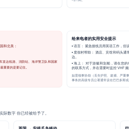
–17:00。
给来电者的实用安全提示
英国和北美：
•
语言：
紧急接线员用英语工作，但
•
度假村帮助：
酒店、宾馆和码头通常有
边。
护车直达线路、消防站、海岸警卫队和国家
•
海上：
对于游艇和划船，请在您的包
最重要的是要记住。
的联系方式，并在需要时监控 VHF 频
如需领事协助（丢失护照、逮捕、严重事
事务的高级专员公署通常设在巴巴多斯或
实际数字 你已经被给予了。
英国 → 安提瓜岛移动
巴