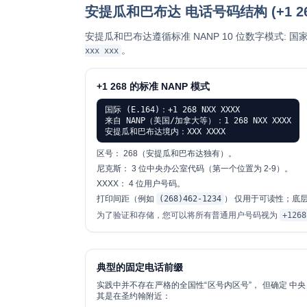
安提瓜和巴布达 电话号码结构 (+1 26
安提瓜和巴布达遵循标准
NANP 10 位数字模式
: 国
。
xxx xxx
+1 268 的标准 NANP 模式
国际 (E.164)：+1 268 NXX XXXX
来自 NANP（美国/加拿大等）：1 268 NXX XXXX
安提瓜和巴布达境内：XXX XXXX
区号：
268（安提瓜和巴布达独有）。
尼克斯：
3 位中央办公室代码（第一个位置为 2-9）。
XXXX：
4 位用户号码。
打印间距（例如
(268)462-1234
） 仅用于可读性；底层
为了验证和存储，您可以将所有普通用户号码视为
+1268
典型的固定电话前缀
实践中并不存在严格的全国性“区号内区号”， 但确定
中央
其是在圣约翰附近：