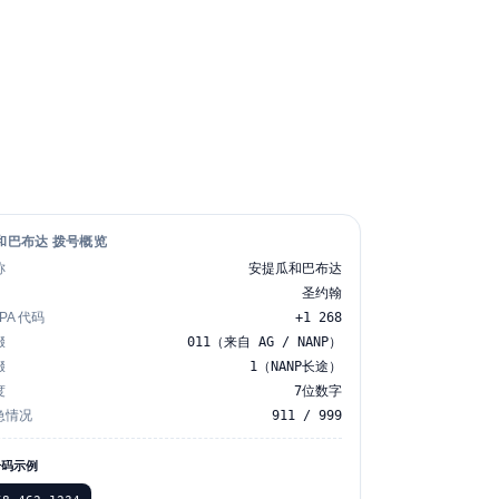
和巴布达 拨号概览
称
安提瓜和巴布达
圣约翰
NPA 代码
+1 268
缀
011（来自 AG / NANP）
缀
1（NANP长途）
度
7位数字
急情况
911 / 999
号码示例