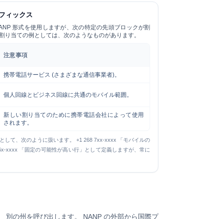
フィックス
 NANP 形式を使用しますが、次の特定の先頭ブロックが割
イル割り当ての例としては、次のようなものがあります。
注意事項
携帯電話サービス (さまざまな通信事業者)。
個人回線とビジネス回線に共通のモバイル範囲。
新しい割り当てのために携帯電話会社によって使用
されます。
則として、次のように扱います。
+1 268 7xx-xxxx
「モバイルの
6x-xxxx
「固定の可能性が高い行」として定義しますが、常に
 別の州を呼び出します。 NANP の外部から国際プ