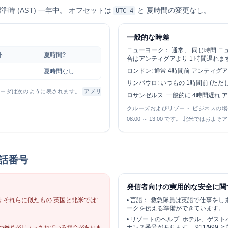
時 (AST)
一年中。 オフセットは
と
夏時間の変更なし
。
UTC−4
一般的な時差
ニューヨーク：
通常、
同じ時間
ニ
ト
夏時間?
合はアンティグアより 1 時間遅れま
ロンドン:
通常
4時間前
アンティグア
夏時間なし
サンパウロ:
いつもの
1時間前
(ただ
ーブーダは次のように表されます。
アメリ
ロサンゼルス:
一般的に
4時間遅れ
ア
クルーズおよびリゾート ビジネスの
08:00 ～ 13:00 です。 北米ではおよそア
話番号
発信者向けの実用的な安全に関
号
それらに似たもの 英国と北米では:
•
言語：
救急隊員は英語で仕事をし
ークを伝える準備ができています。
•
リゾートのヘルプ:
ホテル、ゲスト
ナンス番号があります。 911/999
つ番号がリストされている場合がありま