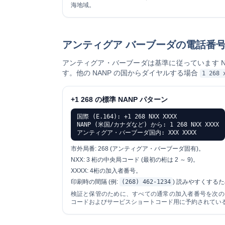
海地域。
アンティグア バーブーダの電話番号構造 
アンティグア・バーブーダは基準に従っています
す。他の NANP の国からダイヤルする場合
1 268 
+1 268 の標準 NANP パターン
国際 (E.164): +1 268 NXX XXXX
NANP (米国/カナダなど) から: 1 268 NXX XXXX
アンティグア・バーブーダ国内: XXX XXXX
市外局番:
268 (アンティグア・バーブーダ固有)。
NXX:
3 桁の中央局コード (最初の桁は 2 ～ 9)。
XXXX:
4桁の加入者番号。
印刷時の間隔 (例:
(268) 462-1234
) 読みやすくする
検証と保管のために、すべての通常の加入者番号を次
コードおよびサービスショートコード用に予約されてい