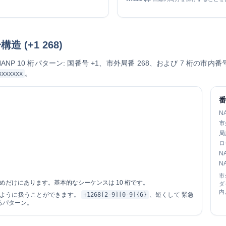
(+1 268)
NANP 10 桁パターン
: 国番号 +1、市外局番 268、および 7 桁の市
。
xxxxxxx
N
市
局
ロ
N
N
市
ためだけにあります。基本的なシーケンスは 10 桁です。
ダ
内
のように扱うことができます。
+1268[2-9][0-9]{6}
、短くして 緊急
るパターン。