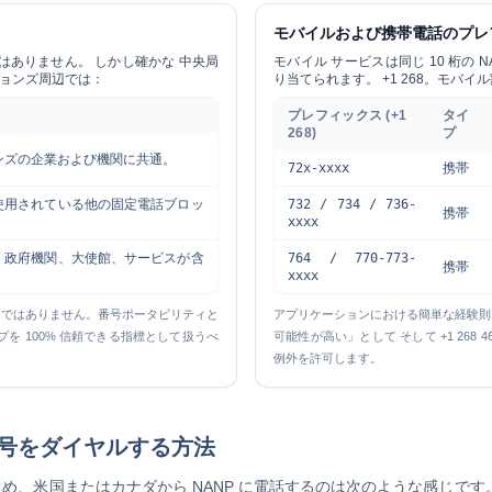
モバイルおよび携帯電話のプレ
はありません。 しかし確かな
中央局
モバイル サービスは同じ 10 桁の
ジョンズ周辺では：
り当てられます。 +1 268。モバ
プレフィックス (+1
タイ
268)
プ
ンズの企業および機関に共通。
72x-xxxx
携帯
使用されている他の固定電話ブロッ
732 / 734 / 736-
携帯
xxxx
、政府機関、大使館、サービスが含
764 / 770-773-
携帯
xxxx
けではありません。番号ポータビリティと
アプリケーションにおける簡単な経験
を 100% 信頼できる指標として扱うべ
可能性が高い」として そして
+1 268 4
例外を許可します。
号をダイヤルする方法
ため、米国またはカナダから NANP に電話するのは次のような感じです。