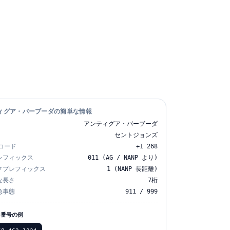
ィグア・バーブーダの簡単な情報
アンティグア・バーブーダ
セントジョンズ
Aコード
+1 268
レフィックス
011 (AG / NANP より)
クプレフィックス
1 (NANP 長距離)
な長さ
7桁
急事態
911 / 999
ネ番号の例