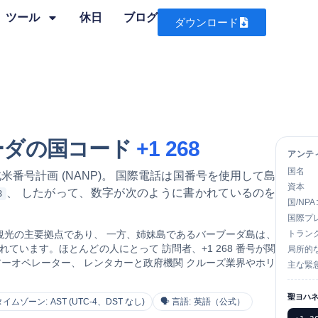
ツール
休日
ブログ
ダウンロード
ーダの国コード
+1 268
アンテ
国名
米番号計画 (NANP)
。 国際電話は国番号を使用して島
資本
、 したがって、数字が次のように書かれているのを
8
国/NP
国際プ
光の主要拠点であり、 一方、姉妹島であるバーブーダ島は、
トラン
います。ほとんどの人にとって 訪問者、+1 268 番号が関
局所的
ーオペレーター、 レンタカーと政府機関
クルーズ業界やホリ
主な緊
聖ヨハ
タイムゾーン:
AST (UTC-4、DST なし)
🗣 言語:
英語（公式）