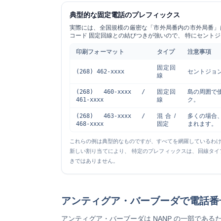
典型的な固定電話のプレフィックス
実際には、全国規模の厳密な「市外局番内の市外局番」
コード
固定回線との結びつきが強いので、 特にセント
印刷フォーマット
タイプ
注意事項
固定回
(268) 462-xxxx
セントジョ
線
(268) 460-xxxx /
固定回
島の周囲で
461-xxxx
線
ク。
(268) 463-xxxx /
混合/
多くの場合
468-xxxx
固定
まれます。
これらの例は典型的なものですが、すべてを網羅しているわ
新しい割り当てにより、 特定のプレフィックスは、回線タイプ
きではありません。
アンティグア・バーブーダで電話番
アンティグア・バーブーダは NANP の一部である