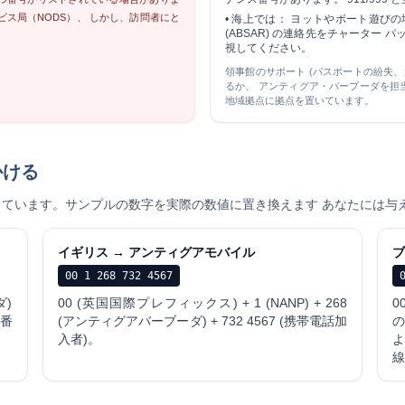
ス局（NODS）、 しかし、訪問者にと
•
海上では：
ヨットやボート遊びの
(ABSAR) の連絡先をチャーター パ
。
視してください。
領事館のサポート (パスポートの紛失
るか、 アンティグア・バーブーダを担
地域拠点に拠点を置いています。
かける
しています。サンプルの数字を実際の数値に置き換えます あなたには与
イギリス → アンティグアモバイル
ブ
00 1 268 732 4567
ダ)
00 (英国国際プレフィックス) + 1 (NANP) + 268
0
ル番
(アンティグアバーブーダ) + 732 4567 (携帯電話加
の
入者)。
線