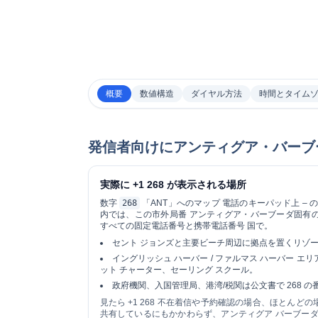
概要
数値構造
ダイヤル方法
時間とタイム
発信者向けにアンティグア・バーブ
実際に +1 268 が表示される場所
数字
268
「ANT」へのマップ 電話のキーパッド上 –
内では、この市外局番 アンティグア・バーブーダ固有
すべての固定電話番号と携帯電話番号
国で。
セント ジョンズと主要ビーチ周辺に拠点を置くリゾ
イングリッシュ ハーバー / ファルマス ハーバー 
ット チャーター、セーリング スクール。
政府機関、入国管理局、港湾/税関は公文書で 268 
見たら
+1 268
不在着信や予約確認の場合、ほとんどの場合
共有しているにもかかわらず、アンティグア バーブーダ