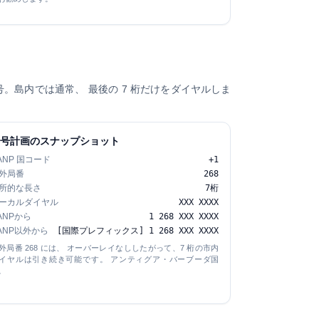
内番号。島内では通常、 最後の 7 桁だけをダイヤルしま
番号計画のスナップショット
ANP 国コード
+1
外局番
268
所的な長さ
7桁
ーカルダイヤル
XXX XXXX
ANPから
1 268 XXX XXXX
ANP以外から
[国際プレフィックス] 1 268 XXX XXXX
外局番 268 には、
オーバーレイなし
したがって、7 桁の市内
イヤルは引き続き可能です。 アンティグア・バーブーダ国
。