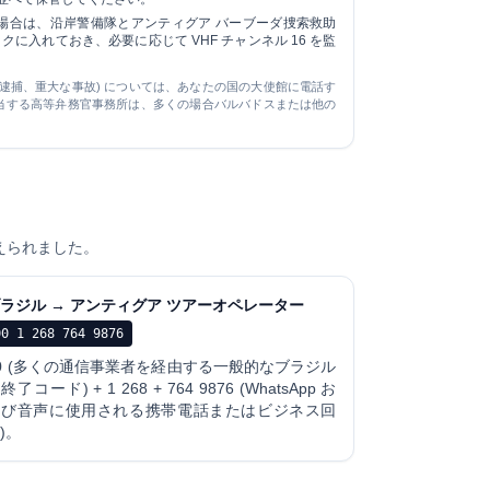
場合は、沿岸警備隊とアンティグア バーブーダ捜索救助
ックに入れておき、必要に応じて VHF チャンネル 16 を監
、逮捕、重大な事故) については、あなたの国の大使館に電話す
当する高等弁務官事務所は、多くの場合バルバドスまたは他の
えられました。
ラジル → アンティグア ツアーオペレーター
00 1 268 764 9876
0 (多くの通信事業者を経由する一般的なブラジル
終了コード) + 1 268 + 764 9876 (WhatsApp お
よび音声に使用される携帯電話またはビジネス回
)。