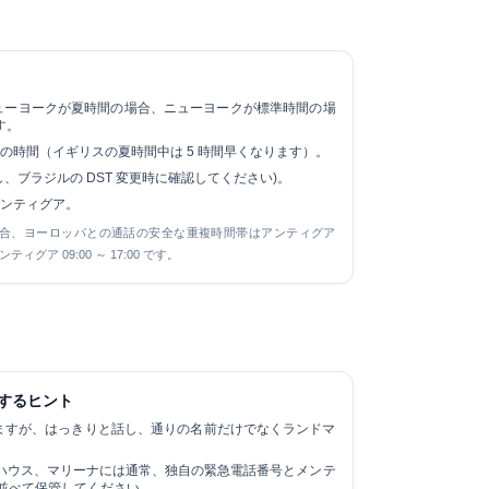
ューヨークが夏時間の場合、ニューヨークが標準時間の場
す。
の時間（イギリスの夏時間中は 5 時間早くなります）。
し、ブラジルの DST 変更時に確認してください)。
ンティグア。
場合、ヨーロッパとの通話の安全な重複時間帯はアンティグア
ンティグア 09:00 ～ 17:00 です。
するヒント
ますが、はっきりと話し、通りの名前だけでなくランドマ
ハウス、マリーナには通常、独自の緊急電話番号とメンテ
 と並べて保管してください。