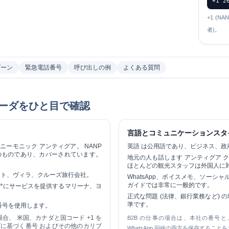
+1 2
+1 (N
者)。
ゾーン
緊急電話番号
呼び出しの例
よくある質問
ーダをひと目で確認
言語とコミュニケーションスタ
 のニーモニック
アンティグア
。 NANP
英語
は公用語であり、ビジネス、政
のものであり、カバーされています。
地元の人も話します
アンティグア 
ほとんどの観光スタッフは外国人に
ート、ヴィラ、クルーズ旅行会社。
WhatsApp、ボイスメモ、ソー
ガイドでは非常に一般的です。
エリアにサービスを提供するマリーナ、ヨ
正式な問題 (法律、銀行業務など) の
準です。
の番号を使用します。
、 米国、カナダと国コード +1 を
B2B の仕事の場合は、本社の番号と、A
に基づく番号 およびその他のカリブ
WhatsApp 回線の両方を保存すること