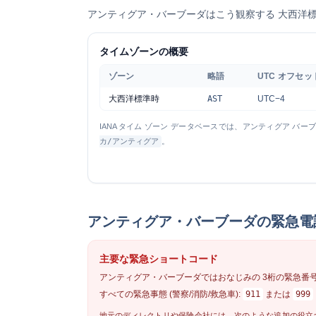
アンティグア・バーブーダはこう観察する
大西洋標準
タイムゾーンの概要
ゾーン
略語
UTC オフセッ
大西洋標準時
AST
UTC−4
IANA タイム ゾーン データベースでは、アンティグア バ
カ/アンティグア
。
アンティグア・バーブーダの緊急電
主要な緊急ショートコード
アンティグア・バーブーダではおなじみの
3桁の緊急番
すべての緊急事態 (警察/消防/救急車):
911
または
999
地元のディレクトリや保険会社には、次のような追加の役立