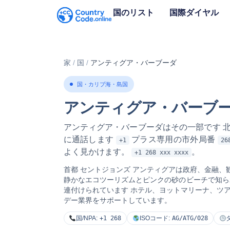
国のリスト
国際ダイヤル
家
/
国
/
アンティグア・バーブーダ
国・カリブ海・島国
アンティグア・バーブ
アンティグア・バーブーダはその一部です
北
に通話します
プラス専用の市外局番
+1
26
よく見かけます。
。
+1 268 xxx xxxx
首都
セントジョンズ
アンティグアは政府、金融、観
静かなエコツーリズムとピンクの砂のビーチで知られて
連付けられています
ホテル、ヨットマリーナ、ツア
デー業界をサポートしています。
国/NPA:
+1 268
ISOコード:
AG/ATG/028