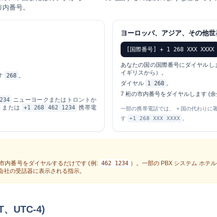
の市内番号。
ヨーロッパ、アジア、その他世
[国際番号] + 1 268 XXX XXXX
あなたの国の国際番号にダイヤルしま
イギリスから）。
す
268
。
ダイヤル
1 268
。
7 桁の市内番号をダイヤルします (余
234
ニューヨークまたはトロントか
または
+1 268 462 1234
携帯電
一部の携帯電話では、
+
国の代わりに署
す
+1 268 XXX XXXX
。
市内番号をダイヤルするだけです (例:
462 1234
）。一部の PBX システム ホ
会社の受話器に表示される指示。
UTC-4)