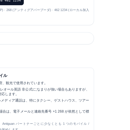
68 462 1234
ANP) · 268 (アンティグアバーブーダ) · 462 1234 (ローカル加入
イル
府、観光で使用されています。
クレオール英語
非公式に;なまりが強い場合もありますが、
対応します。
シャルメディア通話は、特にタクシー、ゲストハウス、ツアー
場合は、電子メールと連絡先番号 +1 268 が依然として標
ntiguan パートナーごとに少なくとも 1 つのモバイル /
をお勧めします。