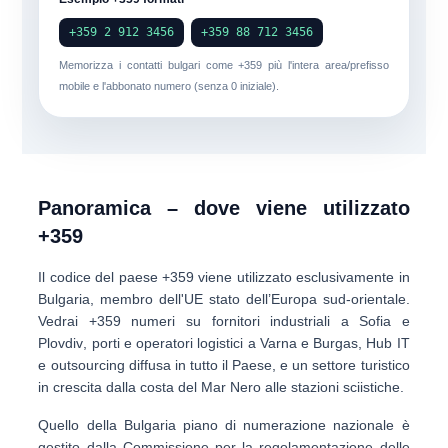
+359 2 912 3456
+359 88 712 3456
Memorizza i contatti bulgari come
+359
più l'intera area/prefisso
mobile e l'abbonato numero (senza 0 iniziale).
Panoramica – dove viene utilizzato
+359
Il codice del paese
+359
viene utilizzato esclusivamente in
Bulgaria
, membro dell'UE stato dell’Europa sud-orientale.
Vedrai +359 numeri su
fornitori industriali a Sofia e
Plovdiv
,
porti e operatori logistici a Varna e Burgas
,
Hub IT
e outsourcing
diffusa in tutto il Paese, e un settore turistico
in crescita dalla costa del Mar Nero alle stazioni sciistiche.
Quello della Bulgaria
piano di numerazione nazionale
è
gestito dalla Commissione per la regolamentazione delle