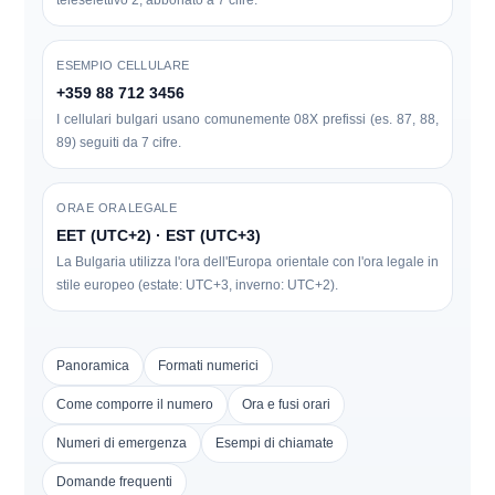
teleselettivo
2
, abbonato a 7 cifre.
ESEMPIO CELLULARE
+359 88 712 3456
I cellulari bulgari usano comunemente
08X
prefissi (es. 87, 88,
89) seguiti da 7 cifre.
ORA E ORA LEGALE
EET (UTC+2) · EST (UTC+3)
La Bulgaria utilizza l'ora dell'Europa orientale con l'ora legale in
stile europeo (estate: UTC+3, inverno: UTC+2).
Panoramica
Formati numerici
Come comporre il numero
Ora e fusi orari
Numeri di emergenza
Esempi di chiamate
Domande frequenti