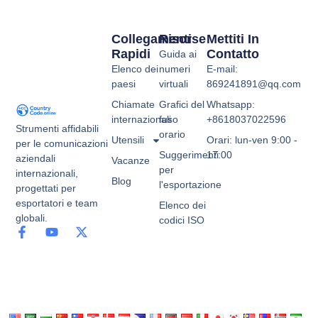
Collegamenti
Risorse
Mettiti In
Rapidi
Contatto
Guida ai
Elenco dei
numeri
E-mail:
paesi
virtuali
869241891@qq.com
Chiamate
Grafici del
Whatsapp:
internazionali
fuso
+8618037022596
Strumenti affidabili
orario
Utensili
Orari: lun-ven 9:00 -
per le comunicazioni
Suggerimenti
17:00
aziendali
Vacanze
per
internazionali,
Blog
l'esportazione
progettati per
esportatori e team
Elenco dei
globali.
codici ISO