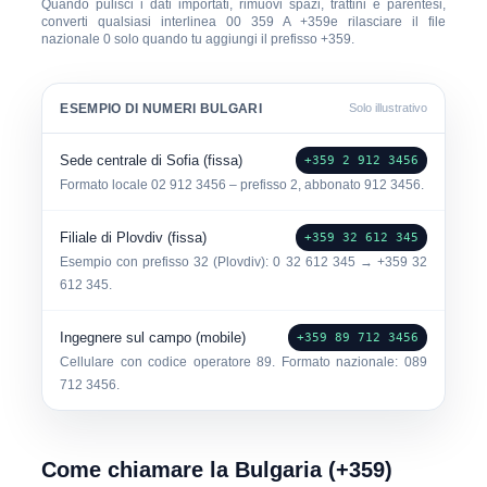
Quando pulisci i dati importati, rimuovi spazi, trattini e parentesi,
converti qualsiasi interlinea
00 359
A
+359
e rilasciare il file
nazionale 0
solo quando tu aggiungi il prefisso +359.
ESEMPIO DI NUMERI BULGARI
Solo illustrativo
Sede centrale di Sofia (fissa)
+359 2 912 3456
Formato locale
02 912 3456
– prefisso 2, abbonato 912 3456.
Filiale di Plovdiv (fissa)
+359 32 612 345
Esempio con prefisso
32
(Plovdiv): 0 32 612 345 → +359 32
612 345.
Ingegnere sul campo (mobile)
+359 89 712 3456
Cellulare con codice operatore 89. Formato nazionale:
089
712 3456
.
Come chiamare la Bulgaria (+359)