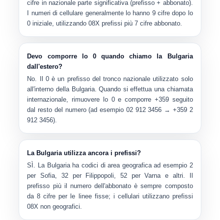
cifre
in nazionale parte significativa (prefisso + abbonato).
I numeri di cellulare generalmente lo hanno
9 cifre dopo lo
0 iniziale
, utilizzando
08X
prefissi più 7 cifre abbonato.
Devo comporre lo 0 quando chiamo la Bulgaria
dall'estero?
No. Il
0
è un
prefisso del tronco nazionale
utilizzato solo
all'interno della Bulgaria. Quando si effettua una chiamata
internazionale, rimuovere lo 0 e comporre
+359
seguito
dal resto del numero (ad esempio 02 912 3456 → +359 2
912 3456).
La Bulgaria utilizza ancora i prefissi?
SÌ. La Bulgaria ha
codici di area geografica
ad esempio
2
per Sofia
,
32 per Filippopoli
,
52 per Varna
e altri. Il
prefisso più il numero dell'abbonato è sempre composto
da 8 cifre per le linee fisse; i cellulari utilizzano prefissi
08X non geografici.