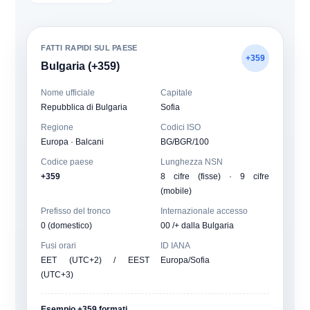
FATTI RAPIDI SUL PAESE
+359
Bulgaria (+359)
Nome ufficiale
Capitale
Repubblica di Bulgaria
Sofia
Regione
Codici ISO
Europa · Balcani
BG/BGR/100
Codice paese
Lunghezza NSN
+359
8 cifre (fisse) · 9 cifre
(mobile)
Prefisso del tronco
Internazionale accesso
0 (domestico)
00 /+ dalla Bulgaria
Fusi orari
ID IANA
EET (UTC+2) / EEST
Europa/Sofia
(UTC+3)
Esempio +359 formati