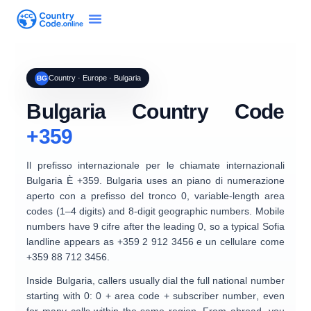
Country · Europe · Bulgaria
BG
Bulgaria Country Code
+359
Il prefisso internazionale per le chiamate internazionali
Bulgaria
È
+359
. Bulgaria uses an
piano di numerazione
aperto
con a
prefisso del tronco 0
, variable-length area
codes (1–4 digits) and
8-digit geographic numbers
. Mobile
numbers have
9 cifre
after the leading 0, so a typical Sofia
landline appears as
+359 2 912 3456
e un cellulare come
+359 88 712 3456
.
Inside Bulgaria, callers usually dial the full national number
starting with
0
:
0
+ area code + subscriber number
, even