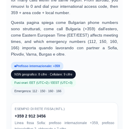
for many calls within the same region. From abroad, you
rimuovi lo 0
and dial your international access code, then
359 + area code + local number
.
Questa pagina spiega come
Bulgarian phone numbers
sono strutturati, come
call Bulgaria (+359)
dall'estero,
come
Eastern European Time (EET/EEST)
affects meeting
times, and which
emergency numbers (112, 150, 160,
166)
importa quando lavorando con partner a Sofia,
Plovdiv, Varna, Burgas e oltre.
Prefisso internazionale: +359
NSN geografico: 8 cifre · Cellulare: 9 cifre
Fusi orari: EET (UTC+2) / EEST (UTC+3)
Emergenza: 112 · 150 · 160 · 166
ESEMPIO DI RETE FISSA (INTL.)
+359 2 912 3456
Linea fissa Sofia: prefisso internazionale +359, prefisso