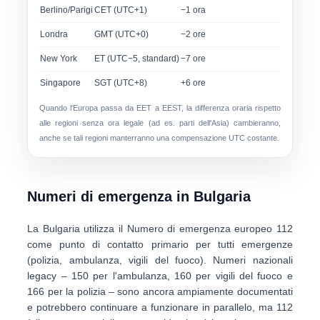
Berlino/Parigi
CET (UTC+1)
−1 ora
Londra
GMT (UTC+0)
−2 ore
New York
ET (UTC−5, standard)
−7 ore
Singapore
SGT (UTC+8)
+6 ore
Quando l'Europa passa da EET a EEST, la differenza oraria rispetto
alle regioni senza ora legale (ad es. parti dell'Asia) cambieranno,
anche se tali regioni manterranno una compensazione UTC costante.
Numeri di emergenza in Bulgaria
La Bulgaria utilizza il
Numero di emergenza europeo 112
come punto di contatto primario per tutti emergenze
(polizia, ambulanza, vigili del fuoco). Numeri nazionali
legacy –
150
per l'ambulanza,
160
per vigili del fuoco e
166
per la polizia – sono ancora ampiamente documentati
e potrebbero continuare a funzionare in parallelo, ma 112