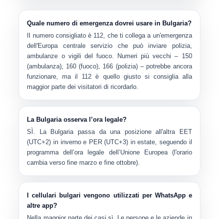
Quale numero di emergenza dovrei usare in Bulgaria?
Il numero consigliato è
112
, che ti collega a un'emergenza
dell'Europa centrale servizio che può inviare polizia,
ambulanze o vigili del fuoco. Numeri più vecchi –
150
(ambulanza)
,
160 (fuoco)
,
166 (polizia)
– potrebbe ancora
funzionare, ma il 112 è quello giusto si consiglia alla
maggior parte dei visitatori di ricordarlo.
La Bulgaria osserva l’ora legale?
SÌ. La Bulgaria passa da una posizione all'altra
EET
(UTC+2)
in inverno e
PER (UTC+3)
in estate, seguendo il
programma dell’ora legale dell’Unione Europea (l'orario
cambia verso fine marzo e fine ottobre).
I cellulari bulgari vengono utilizzati per WhatsApp e
altre app?
Nella maggior parte dei casi sì. Le persone e le aziende in