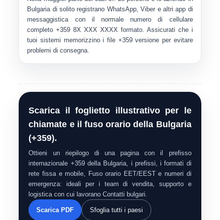
Bulgaria di solito registrano WhatsApp, Viber e altri app di
messaggistica con il normale numero di cellulare
completo
+359 8X XXX XXXX
formato. Assicurati che i
tuoi sistemi memorizzino i file
+359
versione per evitare
problemi di consegna.
Scarica il foglietto illustrativo per le
chiamate e il fuso orario della Bulgaria
(+359).
Ottieni un riepilogo di una pagina con il prefisso
internazionale +359 della Bulgaria, i prefissi, i formati di
rete fissa e mobile, Fuso orario EET/EEST e numeri di
emergenza: ideali per i team di vendita, supporto e
logistica con cui lavorano Contatti bulgari.
Scarica PDF
Sfoglia tutti i paesi