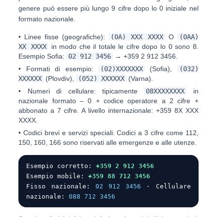
genere può essere più lungo
9 cifre
dopo lo 0 iniziale nel
formato nazionale.
•
Linee fisse (geografiche):
(0A) XXX XXXX
O
(0AA)
XX XXXX
in modo che il totale le cifre dopo lo 0 sono 8.
Esempio Sofia:
02 912 3456
→
+359 2 912 3456
.
•
Formati di esempio:
(02)XXXXXXX
(Sofia),
(032)
XXXXXX
(Plovdiv),
(052) XXXXXX
(Varna).
•
Numeri di cellulare:
tipicamente
08XXXXXXXX
in
nazionale formato – 0 + codice operatore a 2 cifre +
abbonato a 7 cifre. A livello internazionale:
+359 8X XXX
XXXX
.
•
Codici brevi e servizi speciali:
Codici a 3 cifre come
112,
150, 160, 166
sono riservati alle emergenze e alle utenze.
Esempio corretto:
+359 2 912 3456
Esempio mobile:
+359 88 712 3456
Fisso nazionale:
02 912 3456
· Cellulare
nazionale:
088 712 3456