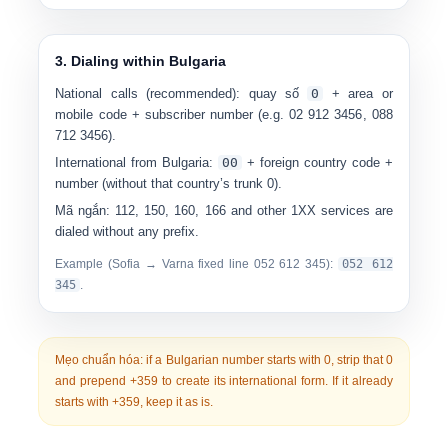
3. Dialing within Bulgaria
National calls (recommended):
quay số
0
+ area or
mobile code + subscriber number (e.g.
0
2 912 3456
,
0
88
712 3456
).
International from Bulgaria:
00
+ foreign country code +
number (without that country’s trunk 0).
Mã ngắn:
112, 150, 160, 166 and other 1XX services are
dialed without any prefix.
Example (Sofia → Varna fixed line 052 612 345):
0
52 612
345
.
Mẹo chuẩn hóa:
if a Bulgarian number starts with
0
, strip that 0
and prepend
+359
to create its international form. If it already
starts with +359, keep it as is.