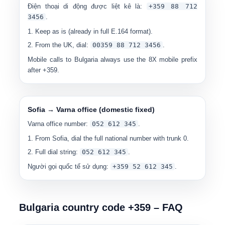
Điện thoại di động được liệt kê là:
+359 88 712
3456
.
Keep as is (already in full E.164 format).
From the UK, dial:
00
359 88 712 3456
.
Mobile calls to Bulgaria always use the
8X
mobile prefix
after +359.
Sofia → Varna office (domestic fixed)
Varna office number:
0
52 612 345
.
From Sofia, dial the full national number with trunk 0.
Full dial string:
0
52 612 345
.
Người gọi quốc tế sử dụng:
+359 52 612 345
.
Bulgaria country code +359 – FAQ