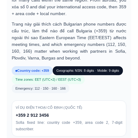
for many calls within the same region. From abroad, you
xóa số 0
and dial your international access code, then
359
+ area code + local number
.
Trang này giải thích cách
Bulgarian phone numbers
được
cấu trúc, làm thế nào để
call Bulgaria (+359)
từ nước
ngoài thì sao
Eastern European Time (EET/EEST)
affects
meeting times, and which
emergency numbers (112, 150,
160, 166)
matter when working with partners in Sofia,
Plovdiv, Varna, Burgas and beyond.
Country code: +359
Geographic NSN: 8 digits · Mobile: 9 digits
Time zones: EET (UTC+2) / EEST (UTC+3)
Emergency: 112 · 150 · 160 · 166
VÍ DỤ ĐIỆN THOẠI CỐ ĐỊNH (QUỐC TẾ)
+359 2 912 3456
Sofia fixed line: country code +359, area code
2
, 7-digit
subscriber.