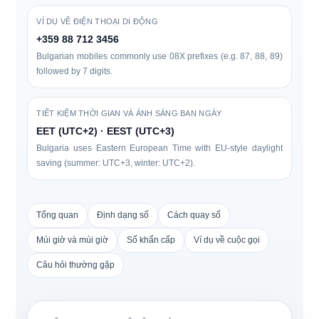
VÍ DỤ VỀ ĐIỆN THOẠI DI ĐỘNG
+359 88 712 3456
Bulgarian mobiles commonly use
0
8X
prefixes (e.g. 87, 88, 89)
followed by 7 digits.
TIẾT KIỆM THỜI GIAN VÀ ÁNH SÁNG BAN NGÀY
EET (UTC+2) · EEST (UTC+3)
Bulgaria uses Eastern European Time with EU-style daylight
saving (summer: UTC+3, winter: UTC+2).
Tổng quan
Định dạng số
Cách quay số
Múi giờ và múi giờ
Số khẩn cấp
Ví dụ về cuộc gọi
Câu hỏi thường gặp