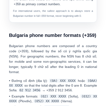
+359 as primary contact numbers.
For international users, the safest approach is to always store a
Bulgarian number in full
+359
format, never beginning with 0.
Bulgaria phone number formats (+359)
Bulgarian phone numbers are composed of a
country
code (+359)
, followed by the
số có ý nghĩa quốc gia
(NSN)
. For geographic numbers, the NSN has
8 chữ số
;
for mobile and some non-geographic services, it can be
longer, typically
9 chữ số
after the leading 0 in national
format.
•
Đường cố định (địa lý):
(0A) XXX XXXX
hoặc
(0AA)
XX XXXX
so that the total digits after the 0 are 8. Example
Sofia:
0
2 912 3456
→
+359 2 912 3456
.
•
Example formats:
(02) XXX XXXX
(Sofia),
(032) XX
XXXX
(Plovdiv),
(052) XX XXXX
(Varna).