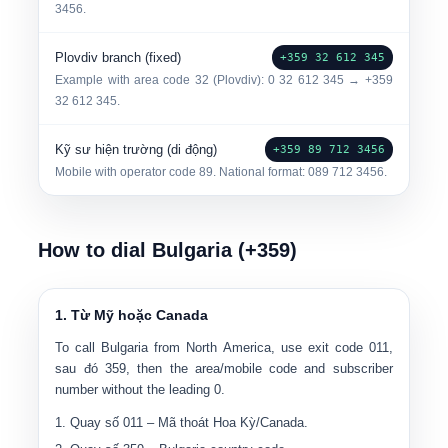
3456.
Plovdiv branch (fixed)
+359 32 612 345
Example with area code
32
(Plovdiv): 0 32 612 345 → +359
32 612 345.
Kỹ sư hiện trường (di động)
+359 89 712 3456
Mobile with operator code 89. National format:
0
89 712 3456
.
How to dial Bulgaria (+359)
1. Từ Mỹ hoặc Canada
To call Bulgaria from North America, use exit code
011
,
sau đó
359
, then the area/mobile code and subscriber
number without the leading 0.
Quay số
011
– Mã thoát Hoa Kỳ/Canada.