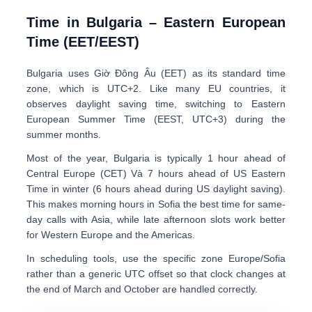
Time in Bulgaria – Eastern European
Time (EET/EEST)
Bulgaria uses
Giờ Đông Âu (EET)
as its standard time
zone, which is
UTC+2
. Like many EU countries, it
observes daylight saving time, switching to
Eastern
European Summer Time (EEST, UTC+3)
during the
summer months.
Most of the year, Bulgaria is typically
1 hour ahead of
Central Europe (CET)
Và
7 hours ahead of US Eastern
Time
in winter (6 hours ahead during US daylight saving).
This makes morning hours in Sofia the best time for same-
day calls with Asia, while late afternoon slots work better
for Western Europe and the Americas.
In scheduling tools, use the specific zone
Europe/Sofia
rather than a generic UTC offset so that clock changes at
the end of March and October are handled correctly.