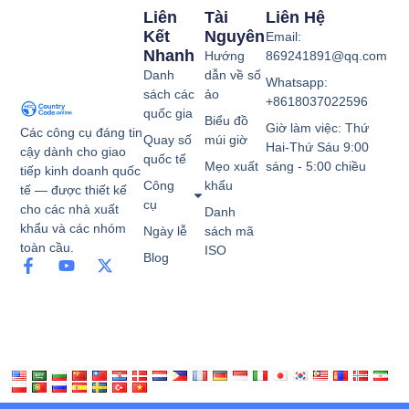
Liên
Tài
Liên Hệ
Kết
Nguyên
Email:
Nhanh
Hướng
869241891@qq.com
Danh
dẫn về số
Whatsapp:
sách các
ảo
+8618037022596
quốc gia
Biểu đồ
Giờ làm việc: Thứ
Các công cụ đáng tin
Quay số
múi giờ
Hai-Thứ Sáu 9:00
cậy dành cho giao
quốc tế
Mẹo xuất
sáng - 5:00 chiều
tiếp kinh doanh quốc
Công
khẩu
tế — được thiết kế
cụ
cho các nhà xuất
Danh
khẩu và các nhóm
Ngày lễ
sách mã
toàn cầu.
ISO
Blog