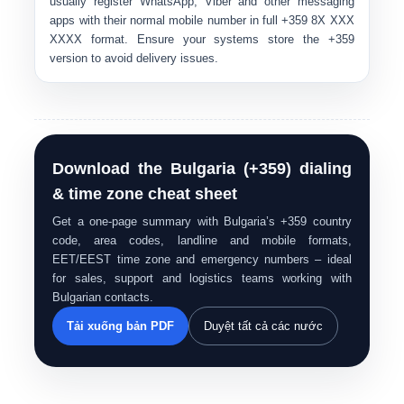
usually register WhatsApp, Viber and other messaging
apps with their normal mobile number in full
+359 8X XXX
XXXX
format. Ensure your systems store the
+359
version to avoid delivery issues.
Download the Bulgaria (+359) dialing
& time zone cheat sheet
Get a one-page summary with Bulgaria’s +359 country
code, area codes, landline and mobile formats,
EET/EEST time zone and emergency numbers – ideal
for sales, support and logistics teams working with
Bulgarian contacts.
Tải xuống bản PDF
Duyệt tất cả các nước