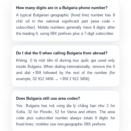
How many digits are in a Bulgaria phone number?
A typical Bulgarian geographic (fixed line) number has
8
chữ số
in the national significant part (area code +
subscriber). Mobile numbers generally have
9 digits after
the leading 0
, using
0
8X
prefixes plus a 7-digit subscriber.
Do I dial the 0 when calling Bulgaria from abroad?
Không.
0
là một
tiền tố đường trục quốc gia
used only
inside Bulgaria. When dialing internationally, remove the 0
and dial
+359
followed by the rest of the number (for
example, 02 912 3456 → +359 2 912 3456).
Does Bulgaria still use area codes?
Yes. Bulgaria has
mã vùng địa lý
chẳng hạn như
2 for
Sofia
,
32 for Plovdiv
,
52 for Varna
and others. The area
code plus subscriber number always totals 8 digits for
fixed lines; mobiles use non-geographic 08X prefixes.