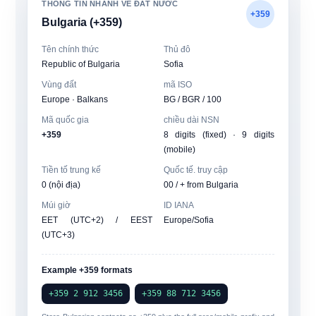
THÔNG TIN NHANH VỀ ĐẤT NƯỚC
+359
Bulgaria (+359)
Tên chính thức
Thủ đô
Republic of Bulgaria
Sofia
Vùng đất
mã ISO
Europe · Balkans
BG / BGR / 100
Mã quốc gia
chiều dài NSN
+359
8 digits (fixed) · 9 digits
(mobile)
Tiền tố trung kế
Quốc tế. truy cập
0 (nội địa)
00
/ + from Bulgaria
Múi giờ
ID IANA
EET (UTC+2) / EEST
Europe/Sofia
(UTC+3)
Example +359 formats
+359 2 912 3456
+359 88 712 3456