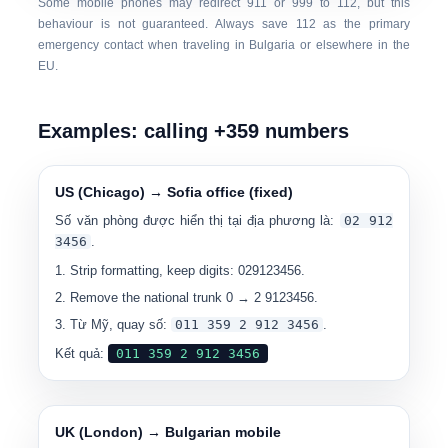
Some mobile phones may redirect 911 or 999 to 112, but this
behaviour is not guaranteed. Always save
112
as the primary
emergency contact when traveling in Bulgaria or elsewhere in the
EU.
Examples: calling +359 numbers
US (Chicago) → Sofia office (fixed)
Số văn phòng được hiển thị tại địa phương là:
0
2 912
3456
.
Strip formatting, keep digits: 029123456.
Remove the national trunk 0 → 2 9123456.
Từ Mỹ, quay số:
0
11 359 2 912 3456
.
Kết quả:
0
11 359 2 912 3456
UK (London) → Bulgarian mobile