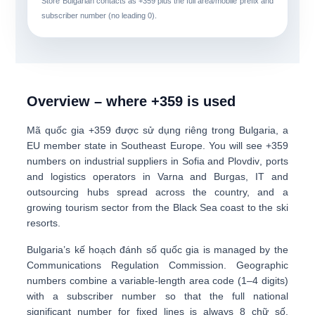
Store Bulgarian contacts as
+359
plus the full area/mobile prefix and
subscriber number (no leading 0).
Overview – where +359 is used
Mã quốc gia
+359
được sử dụng riêng trong
Bulgaria
, a
EU member state in Southeast Europe. You will see +359
numbers on
industrial suppliers in Sofia and Plovdiv
,
ports
and logistics operators in Varna and Burgas
,
IT and
outsourcing hubs
spread across the country, and a
growing tourism sector from the Black Sea coast to the ski
resorts.
Bulgaria’s
kế hoạch đánh số quốc gia
is managed by the
Communications Regulation Commission. Geographic
numbers combine a
variable-length area code (1–4 digits)
with a subscriber number so that the full national
significant number for fixed lines is always
8 chữ số
.