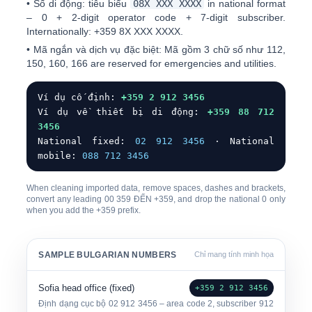
•
Số di động:
tiêu biểu
0
8X XXX XXXX
in national format
– 0 + 2-digit operator code + 7-digit subscriber.
Internationally:
+359 8X XXX XXXX
.
•
Mã ngắn và dịch vụ đặc biệt:
Mã gồm 3 chữ số như
112,
150, 160, 166
are reserved for emergencies and utilities.
Ví dụ cố định:
+359 2 912 3456
Ví dụ về thiết bị di động:
+359 88 712
3456
National fixed:
0
2 912 3456
· National
mobile:
0
88 712 3456
When cleaning imported data, remove spaces, dashes and brackets,
convert any leading
00
359
ĐẾN
+359
, and drop the
national 0
only
when you add the +359 prefix.
SAMPLE BULGARIAN NUMBERS
Chỉ mang tính minh họa
Sofia head office (fixed)
+359 2 912 3456
Định dạng cục bộ
0
2 912 3456
– area code 2, subscriber 912