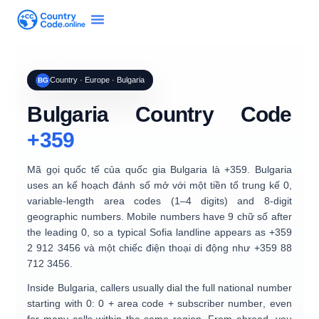
Country · Europe · Bulgaria
BG
Bulgaria Country Code
+359
Mã gọi quốc tế của quốc gia
Bulgaria
là
+359
. Bulgaria
uses an
kế hoạch đánh số mở
với một
tiền tố trung kế 0
,
variable-length area codes (1–4 digits) and
8-digit
geographic numbers
. Mobile numbers have
9 chữ số
after
the leading 0, so a typical Sofia landline appears as
+359
2 912 3456
và một chiếc điện thoại di động như
+359 88
712 3456
.
Inside Bulgaria, callers usually dial the full national number
starting with
0
:
0
+ area code + subscriber number
, even