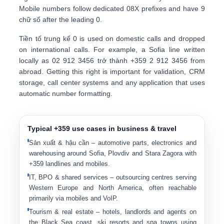
Mobile numbers follow dedicated
0
8X prefixes
and have
9
chữ số
after the leading 0.
Tiền tố trung kế
0
is used on domestic calls and dropped
on international calls. For example, a Sofia line written
locally as
0
2 912 3456
trở thành
+359 2 912 3456
from
abroad. Getting this right is important for validation, CRM
storage, call center systems and any application that uses
automatic number formatting.
Typical +359 use cases in business & travel
Sản xuất & hậu cần
– automotive parts, electronics and
warehousing around Sofia, Plovdiv and Stara Zagora with
+359 landlines and mobiles.
IT, BPO & shared services
– outsourcing centres serving
Western Europe and North America, often reachable
primarily via mobiles and VoIP.
Tourism & real estate
– hotels, landlords and agents on
the Black Sea coast, ski resorts and spa towns using