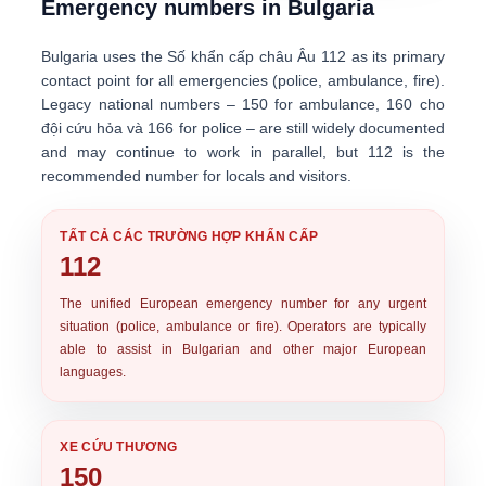
Emergency numbers in Bulgaria
Bulgaria uses the
Số khẩn cấp châu Âu 112
as its primary
contact point for all emergencies (police, ambulance, fire).
Legacy national numbers –
150
for ambulance,
160
cho
đội cứu hỏa và
166
for police – are still widely documented
and may continue to work in parallel, but 112 is the
recommended number for locals and visitors.
TẤT CẢ CÁC TRƯỜNG HỢP KHẨN CẤP
112
The unified
European emergency number
for any urgent
situation (police, ambulance or fire). Operators are typically
able to assist in Bulgarian and other major European
languages.
XE CỨU THƯƠNG
150