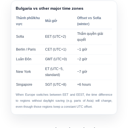
Bulgaria vs other major time zones
Thành phố/khu
Offset vs Sofia
Múi giờ
vực
(winter)
Thẩm quyền giải
Sofia
EET (UTC+2)
quyết
Berlin / Paris
CET (UTC+1)
−1 giờ
Luân Đôn
GMT (UTC+0)
−2 giờ
ET (UTC−5,
New York
−7 giờ
standard)
Singapore
SGT (UTC+8)
+6 hours
When Europe switches between EET and EEST, the time difference
to regions without daylight saving (e.g. parts of Asia) will change,
even though those regions keep a constant UTC offset.