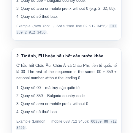
Quay số
359
– Bulgaria country code.
Quay số
area or mobile prefix without 0
(e.g. 2, 32, 88).
Quay số
số thuê bao
.
Example (New York → Sofia fixed line 02 912 3456):
0
11
359 2 912 3456
.
2. Từ Anh, EU hoặc hầu hết các nước khác
Ở hầu hết Châu Âu, Châu Á và Châu Phi, tiền tố quốc tế
là
00
. The rest of the sequence is the same: 00 + 359 +
national number without the leading 0.
Quay số
00
– mã truy cập quốc tế.
Quay số
359
– Bulgaria country code.
Quay số
area or mobile prefix without 0
.
Quay số
số thuê bao
.
Example (London → mobile 088 712 3456):
00
359 88 712
3456
.