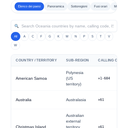
Elenco dei paesi
Panoramica
Sottoregioni
Fusi orari
Modelli d
All
A
C
F
G
K
M
N
P
S
T
V
W
COUNTRY / TERRITORY
SUB-REGION
CALLING CODE
Polynesia
American Samoa
(US
+1-684
territory)
Australia
Australasia
+61
Australian
external
Christmas Island
territory
+61