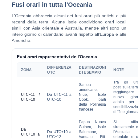
Fusi orari in tutta l'Oceania
L'Oceania abbraccia alcuni dei fusi orari più antichi e più
recenti della terra. Alcune isole condividono orari locali
simili con Asia orientale e Australia, mentre altri sono un
intero giorno di calendario avanti rispetto all’Europa e alle
Americhe.
Fusi orari rappresentativi dell'Oceania
DIFFERENZA
DESTINAZIONI
ZONA
NOTE
UTC
DI ESEMPIO
Tra gli ult
Samoa
posti sulla terr
americane,
raggiungere
UTC−11 /
Da UTC−11 a
Niue, Isole
nuovo giorn
UTC−10
UTC−10
Cook, parti
adatto per 
della Polinesia
sensibilizzazi
francese
di “fine giornat
Papua Nuova
Si allin
Guinea, Isole
strettamente 
Da
Da UTC+10 a
Salomone,
l'Australia
UTC+10 a
UTC+12
Vanuatu, Fiji,
orientale e 