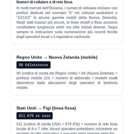
Numeri di cellulare e di rete fissa
In molti mercati dell'Oceania, i numeri di cellulare iniziano con
prefissi dedicati (ad esempio "4" nei cellulari australiani o
“2/21/22” in alcune gamme mobili della Nuova Zelanda).
Negli stati insulari più piccoli, le linee mobili e fisse possono
condividere lunghezze simili ma cifre iniziali diverse. Segui
sempre le indicazioni sulla numerazione più recenti fornite
dagli operatori locali o il regolatore nazionale.
Regno Unito → Nuova Zelanda (mobile)
00 642xxxxxxxx
00 (codice di uscita del Regno Unito) + 64 (Nuova Zelanda) +
prefisso mobile (2x) + numero di abbonato. I modelli esatti
dipendono dalle allocazioni degli operatori di telefonia
mobile.
Stati Uniti → Figi (linea fissa)
011 679 xx xxxx
011 (codice di uscita USA) + 679 (Fiji) + numero di rete fissa
locale di 6 o 7 cifre. Alcuni operatori potrebbero richiedere un
modello di cifre aggiuntivo a seconda della regione delle Fiji.