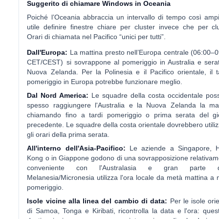
Suggerito di chiamare Windows in Oceania
Poiché l’Oceania abbraccia un intervallo di tempo così amp
utile definire finestre chiare per cluster invece che per cl
Orari di chiamata nel Pacifico “unici per tutti”.
Dall'Europa:
La mattina presto nell’Europa centrale (06:00–
CET/CEST) si sovrappone al pomeriggio in Australia e sera
Nuova Zelanda. Per la Polinesia e il Pacifico orientale, il 
pomeriggio in Europa potrebbe funzionare meglio.
Dal Nord America:
Le squadre della costa occidentale pos
spesso raggiungere l'Australia e la Nuova Zelanda la mat
chiamando fino a tardi pomeriggio o prima serata del gi
precedente. Le squadre della costa orientale dovrebbero utili
gli orari della prima serata.
All'interno dell'Asia-Pacifico:
Le aziende a Singapore, 
Kong o in Giappone godono di una sovrapposizione relativa
conveniente con l'Australasia e gran parte d
Melanesia/Micronesia utilizza l'ora locale da metà mattina a
pomeriggio.
Isole vicine alla linea del cambio di data:
Per le isole orie
di Samoa, Tonga e Kiribati, ricontrolla la data e l'ora: ques