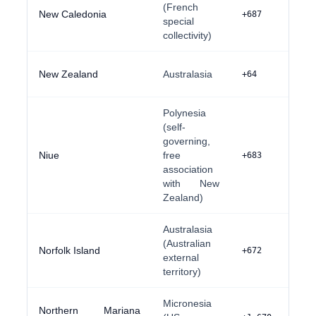
(French
New Caledonia
+687
special
collectivity)
New Zealand
Australasia
+64
Polynesia
(self-
governing,
Niue
free
+683
association
with New
Zealand)
Australasia
(Australian
Norfolk Island
+672
external
territory)
Micronesia
Northern Mariana