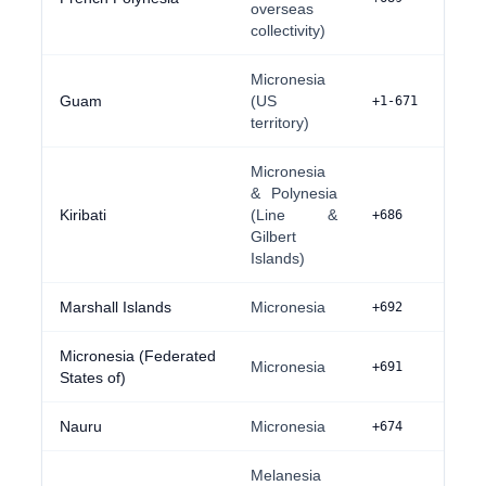
overseas
collectivity)
Micronesia
Guam
(US
+1-671
territory)
Micronesia
& Polynesia
Kiribati
(Line &
+686
Gilbert
Islands)
Marshall Islands
Micronesia
+692
Micronesia (Federated
Micronesia
+691
States of)
Nauru
Micronesia
+674
Melanesia