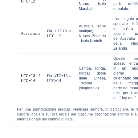
UTC+12
Nauru, Isole
parti dell'A
Marshall
orientale.
L'ora legale 
spostare l'off
Australia (zone
di un'ora 
Da UTC+8 a
multiple) ·
Australasia
alcune par
UTC+13
Nuova Zelanda
dell'Australi
· Isola Norfolk
della Nuo
Zelanda.
Queste iso
spesso entr
Samoa, Tonga,
in un nuo
Kiribati (Isole
giorno 
UTC+13 /
Da UTC+13 a
della Linea),
calendario pr
UTC+14
UTC+14
Tokelau
della maggi
(stagionale)
parte del mon
utile per i la
del “day-one”.
Per una pianificazione precisa, verificare sempre, in particolare, le r
sull'ora locale e sull'ora legale per ciascuna destinazione attorno alla
internazionale del cambio di data.