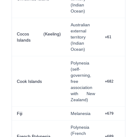
(Indian
Ocean)
Australian
external
Cocos (Keeling)
territory
+61
Islands
(Indian
Ocean)
Polynesia
(self-
governing,
Cook Islands
free
+682
association
with New
Zealand)
Fiji
Melanesia
+679
Polynesia
(French
French Polynesia
+689