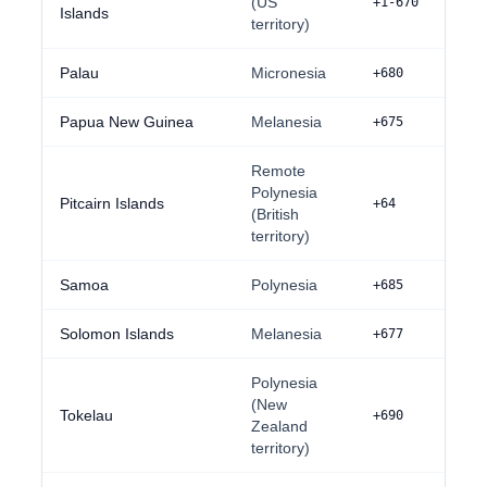
(US
+1-670
Islands
territory)
Palau
Micronesia
+680
Papua New Guinea
Melanesia
+675
Remote
Polynesia
Pitcairn Islands
+64
(British
territory)
Samoa
Polynesia
+685
Solomon Islands
Melanesia
+677
Polynesia
(New
Tokelau
+690
Zealand
territory)