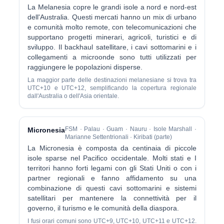
La Melanesia copre le grandi isole a nord e nord-est
dell'Australia. Questi mercati hanno un mix di urbano
e comunità molto remote, con telecomunicazioni che
supportano progetti minerari, agricoli, turistici e di
sviluppo. Il backhaul satellitare, i cavi sottomarini e i
collegamenti a microonde sono tutti utilizzati per
raggiungere le popolazioni disperse.
La maggior parte delle destinazioni melanesiane si trova tra
UTC+10 e UTC+12, semplificando la copertura regionale
dall'Australia o dell'Asia orientale.
FSM · Palau · Guam · Nauru · Isole Marshall ·
Micronesia
Marianne Settentrionali · Kiribati (parte)
La Micronesia è composta da centinaia di piccole
isole sparse nel Pacifico occidentale. Molti stati e I
territori hanno forti legami con gli Stati Uniti o con i
partner regionali e fanno affidamento su una
combinazione di questi cavi sottomarini e sistemi
satellitari per mantenere la connettività per il
governo, il turismo e le comunità della diaspora.
I fusi orari comuni sono UTC+9, UTC+10, UTC+11 e UTC+12.