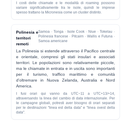
I costi delle chiamate e le modalità di roaming possono
variare significativamente tra le isole, quindi le imprese
spesso trattano la Micronesia come un cluster distinto.
Samoa · Tonga · Isole Cook · Niue · Tokelau ·
Polinesia e
Polinesia francese · Pitcairn · Wallis e Futuna ·
territori
Samoa americane
remoti
La Polinesia si estende attraverso il Pacifico centrale
e orientale, compresi gli stati insulari e associati
territori. Le popolazioni sono relativamente piccole,
ma le chiamate in entrata e in uscita sono importanti
per il turismo, traffico marittimo e comunità
d'oltremare in Nuova Zelanda, Australia e Nord
America.
I fusi orari qui vanno da UTC−11 a UTC+13/+14,
attraversando la linea del cambio di data internazionale. Per
le campagne globali, potresti aver bisogno di orari separati
per le destinazioni "linea est della data" e "linea ovest della
data".