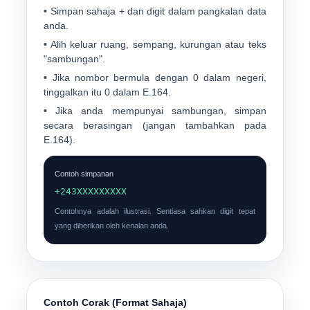
• Simpan sahaja
+
dan digit dalam pangkalan data
anda.
• Alih keluar ruang, sempang, kurungan atau teks
"sambungan".
• Jika nombor bermula dengan
0
dalam negeri,
tinggalkan itu
0
dalam E.164.
• Jika anda mempunyai sambungan, simpan
secara berasingan (jangan tambahkan pada
E.164).
Contoh simpanan
+243XXXXXXXXX
Contohnya adalah ilustrasi. Sentiasa sahkan digit tepat
yang diberikan oleh kenalan anda.
Contoh Corak (Format Sahaja)