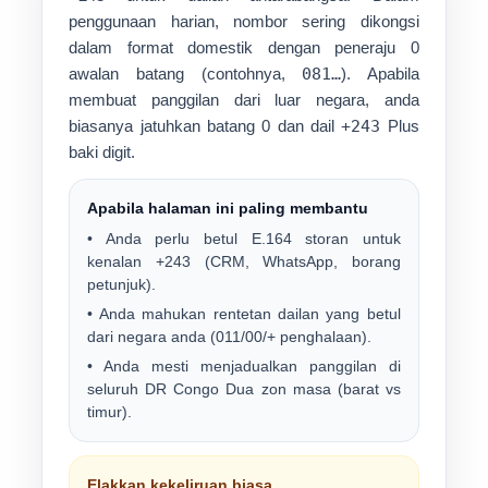
penggunaan harian, nombor sering dikongsi
dalam format domestik dengan peneraju
0
awalan batang (contohnya,
081…
). Apabila
membuat panggilan dari luar negara, anda
biasanya
jatuhkan batang 0
dan dail
+243
Plus
baki digit.
Apabila halaman ini paling membantu
• Anda perlu betul
E.164
storan untuk
kenalan +243 (CRM, WhatsApp, borang
petunjuk).
• Anda mahukan rentetan dailan yang betul
dari negara anda (011/00/+ penghalaan).
• Anda mesti menjadualkan panggilan di
seluruh DR Congo
Dua zon masa
(barat vs
timur).
Elakkan kekeliruan biasa