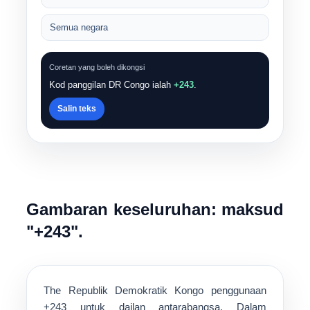
Semua negara
Coretan yang boleh dikongsi
Kod panggilan DR Congo ialah
+243
.
Salin teks
Gambaran keseluruhan: maksud
"+243".
The
Republik Demokratik Kongo
penggunaan
+243
untuk dailan antarabangsa. Dalam