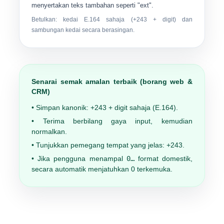
menyertakan teks tambahan seperti "ext".
Betulkan: kedai E.164 sahaja (
+243
+ digit) dan
sambungan kedai secara berasingan.
Senarai semak amalan terbaik (borang web &
CRM)
• Simpan kanonik:
+243
+ digit sahaja (E.164).
• Terima berbilang gaya input, kemudian
normalkan.
• Tunjukkan pemegang tempat yang jelas:
+243
.
• Jika pengguna menampal
0…
format domestik,
secara automatik menjatuhkan 0 terkemuka.