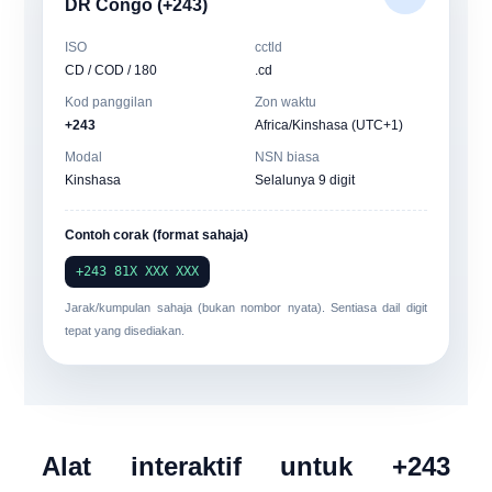
DR Congo (+243)
ISO
cctld
CD / COD / 180
.cd
Kod panggilan
Zon waktu
+243
Africa/Kinshasa (UTC+1)
Modal
NSN biasa
Kinshasa
Selalunya 9 digit
Contoh corak (format sahaja)
+243 81X XXX XXX
Jarak/kumpulan sahaja (bukan nombor nyata). Sentiasa dail digit
tepat yang disediakan.
Alat interaktif untuk +243