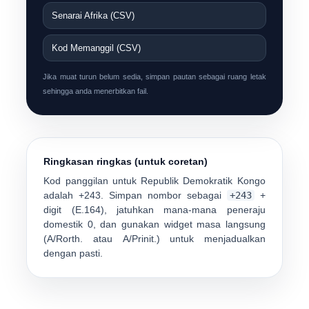
Senarai Afrika (CSV)
Kod Memanggil (CSV)
Jika muat turun belum sedia, simpan pautan sebagai ruang letak
sehingga anda menerbitkan fail.
Ringkasan ringkas (untuk coretan)
Kod panggilan untuk
Republik Demokratik Kongo
adalah
+243
. Simpan nombor sebagai
+243
+
digit (E.164), jatuhkan mana-mana peneraju
domestik
0
, dan gunakan widget masa langsung
(
A/Rorth.
atau
A/Prinit.
) untuk menjadualkan
dengan pasti.