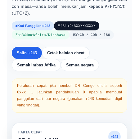
zon masa
—anda boleh menukar jam kepada
A/Prinit.
(UTC+2).
Kod Panggilan:
+243
E.164:
+243XXXXXXXXX
Zon Waktu:
Africa/Kinshasa
ISO:
CD / COD / 180
Salin +243
Cetak helaian cheat
Semak imbas Afrika
Semua negara
Peraturan cepat: jika nombor DR Congo ditulis seperti
0xxx...
, jatuhkan pendahuluan
0
apabila membuat
panggilan dari luar negara (gunakan
+243
kemudian digit
yang tinggal).
FAKTA CEPAT
+243