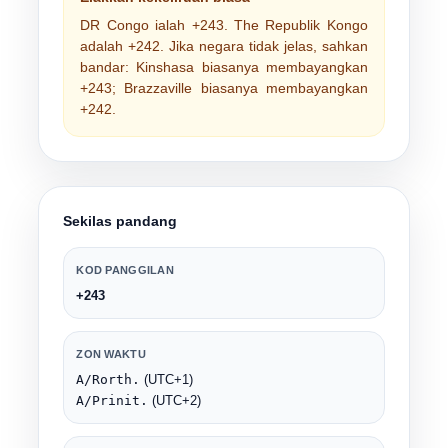
DR Congo ialah
+243
. The
Republik Kongo
adalah
+242
. Jika negara tidak jelas, sahkan
bandar:
Kinshasa
biasanya membayangkan
+243;
Brazzaville
biasanya membayangkan
+242.
Sekilas pandang
KOD PANGGILAN
+243
ZON WAKTU
A/Rorth.
(UTC+1)
A/Prinit.
(UTC+2)