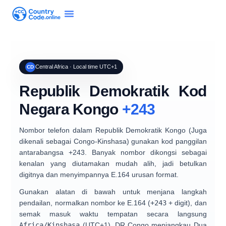
Central Africa · Local time UTC+1
CD
Republik Demokratik Kod
Negara Kongo
+243
Nombor telefon dalam
Republik Demokratik Kongo
(Juga
dikenali sebagai
Congo-Kinshasa
) gunakan kod panggilan
antarabangsa
+243
. Banyak nombor dikongsi sebagai
kenalan yang diutamakan mudah alih, jadi betulkan
digitnya dan menyimpannya
E.164
urusan format.
Gunakan alatan di bawah untuk menjana langkah
pendailan, normalkan nombor ke
E.164
(
+243
+ digit), dan
semak masuk waktu tempatan secara langsung
Africa/Kinshasa
(
UTC+1
). DR Congo menjangkau
Dua