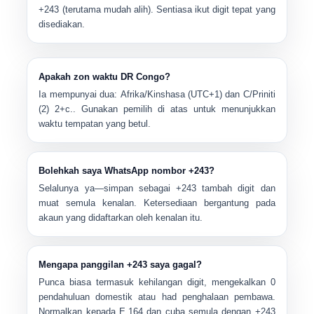
+243 (terutama mudah alih). Sentiasa ikut digit tepat yang
disediakan.
Apakah zon waktu DR Congo?
Ia mempunyai dua:
Afrika/Kinshasa (UTC+1)
dan
C/Priniti
(2) 2+c.
. Gunakan pemilih di atas untuk menunjukkan
waktu tempatan yang betul.
Bolehkah saya WhatsApp nombor +243?
Selalunya ya—simpan sebagai
+243
tambah digit dan
muat semula kenalan. Ketersediaan bergantung pada
akaun yang didaftarkan oleh kenalan itu.
Mengapa panggilan +243 saya gagal?
Punca biasa termasuk kehilangan digit, mengekalkan 0
pendahuluan domestik atau had penghalaan pembawa.
Normalkan kepada E.164 dan cuba semula dengan
+243