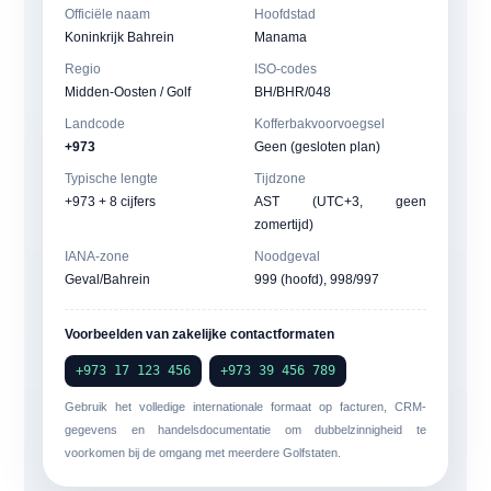
Officiële naam
Hoofdstad
Koninkrijk Bahrein
Manama
Regio
ISO-codes
Midden-Oosten / Golf
BH/BHR/048
Landcode
Kofferbakvoorvoegsel
+973
Geen (gesloten plan)
Typische lengte
Tijdzone
+973 + 8 cijfers
AST (UTC+3, geen
zomertijd)
IANA-zone
Noodgeval
Geval/Bahrein
999 (hoofd), 998/997
Voorbeelden van zakelijke contactformaten
+973 17 123 456
+973 39 456 789
Gebruik het volledige internationale formaat op facturen, CRM-
gegevens en handelsdocumentatie om dubbelzinnigheid te
voorkomen bij de omgang met meerdere Golfstaten.