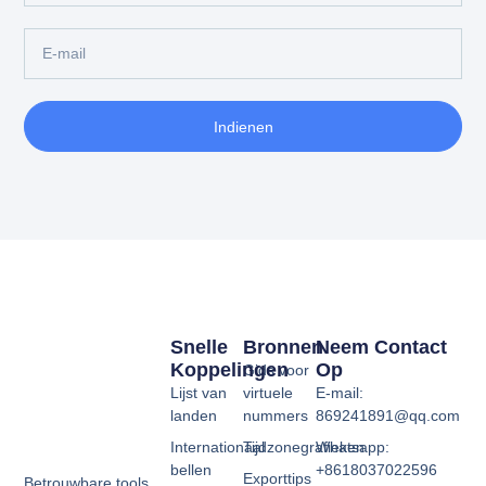
Indienen
Snelle
Bronnen
Neem Contact
Koppelingen
Op
Gids voor
Lijst van
virtuele
E-mail:
landen
nummers
869241891@qq.com
Internationaal
Tijdzonegrafieken
Whatsapp:
bellen
+8618037022596
Exporttips
Betrouwbare tools