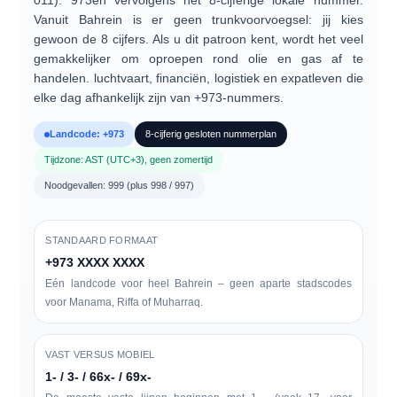
011).
973
en vervolgens het 8-cijferige lokale nummer.
Vanuit Bahrein is er geen trunkvoorvoegsel: jij kies
gewoon de 8 cijfers. Als u dit patroon kent, wordt het veel
gemakkelijker om oproepen rond olie en gas af te
handelen. luchtvaart, financiën, logistiek en expatleven die
elke dag afhankelijk zijn van +973-nummers.
Landcode: +973
8-cijferig gesloten nummerplan
Tijdzone: AST (UTC+3), geen zomertijd
Noodgevallen: 999 (plus 998 / 997)
STANDAARD FORMAAT
+973 XXXX XXXX
Eén landcode voor heel Bahrein – geen aparte stadscodes
voor Manama, Riffa of Muharraq.
VAST VERSUS MOBIEL
1- / 3- / 66x- / 69x-