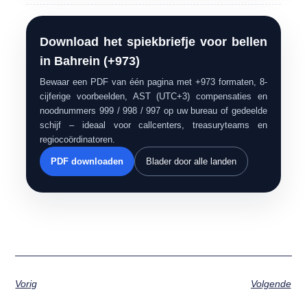
Download het spiekbriefje voor bellen
in Bahrein (+973)
Bewaar een PDF van één pagina met +973 formaten, 8-
cijferige voorbeelden, AST (UTC+3) compensaties en
noodnummers 999 / 998 / 997 op uw bureau of gedeelde
schijf – ideaal voor callcenters, treasuryteams en
regiocoördinatoren.
PDF downloaden
Blader door alle landen
Vorig
Volgende