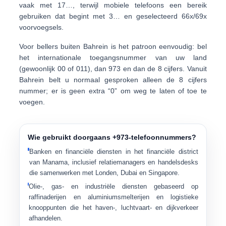
vaak met
17…
, terwijl mobiele telefoons een bereik
gebruiken dat begint met
3…
en geselecteerd
66x/69x
voorvoegsels.
Voor bellers buiten Bahrein is het patroon eenvoudig: bel
het internationale toegangsnummer van uw land
(gewoonlijk 00 of 011), dan 973 en dan de 8 cijfers. Vanuit
Bahrein belt u normaal gesproken alleen de 8 cijfers
nummer; er is geen extra “0” om weg te laten of toe te
voegen.
Wie gebruikt doorgaans +973-telefoonnummers?
Banken en financiële diensten
in het financiële district
van Manama, inclusief relatiemanagers en handelsdesks
die samenwerken met Londen, Dubai en Singapore.
Olie-, gas- en industriële diensten
gebaseerd op
raffinaderijen en aluminiumsmelterijen en logistieke
knooppunten die het haven-, luchtvaart- en dijkverkeer
afhandelen.