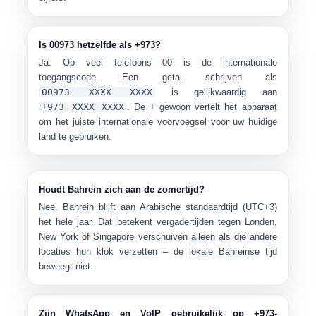
Is 00973 hetzelfde als +973?
Ja. Op veel telefoons
00
is de internationale
toegangscode. Een getal schrijven als
00973 XXXX XXXX
is gelijkwaardig aan
+973 XXXX XXXX
. De
+
gewoon vertelt het apparaat
om het juiste internationale voorvoegsel voor uw huidige
land te gebruiken.
Houdt Bahrein zich aan de zomertijd?
Nee. Bahrein blijft aan
Arabische standaardtijd (UTC+3)
het hele jaar. Dat betekent vergadertijden tegen Londen,
New York of Singapore verschuiven alleen als die andere
locaties hun klok verzetten – de lokale Bahreinse tijd
beweegt niet.
Zijn WhatsApp en VoIP gebruikelijk op +973-