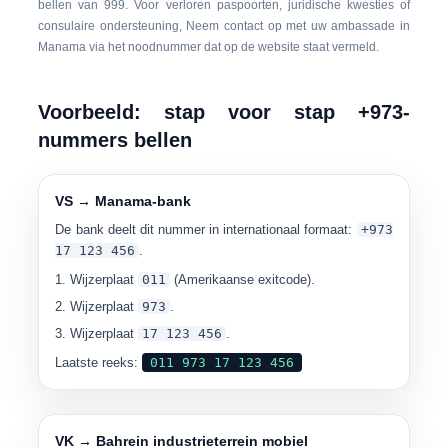
bellen van 999. Voor verloren paspoorten, juridische kwesties of
consulaire ondersteuning, Neem contact op met uw ambassade in
Manama via het noodnummer dat op de website staat vermeld.
Voorbeeld: stap voor stap +973-
nummers bellen
VS → Manama-bank
De bank deelt dit nummer in internationaal formaat:
+973
17 123 456
.
Wijzerplaat
011
(Amerikaanse exitcode).
Wijzerplaat
973
.
Wijzerplaat
17 123 456
.
Laatste reeks:
011 973 17 123 456
VK → Bahrein industrieterrein mobiel