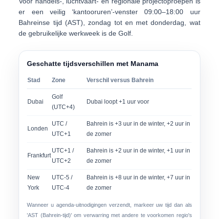
Voor handels-, luchtvaart- en regionale projectoproepen is
er een veilig ‘kantooruren’-venster
09:00–18:00 uur
Bahreinse tijd (AST)
, zondag tot en met donderdag, wat
de gebruikelijke werkweek is de Golf.
Geschatte tijdsverschillen met Manama
Stad
Zone
Verschil versus Bahrein
Golf
Dubai
Dubai loopt +1 uur voor
(UTC+4)
UTC /
Bahrein is +3 uur in de winter, +2 uur in
Londen
UTC+1
de zomer
UTC+1 /
Bahrein is +2 uur in de winter, +1 uur in
Frankfurt
UTC+2
de zomer
New
UTC-5 /
Bahrein is +8 uur in de winter, +7 uur in
York
UTC-4
de zomer
Wanneer u agenda-uitnodigingen verzendt, markeer uw tijd dan als
'AST (Bahrein-tijd)' om verwarring met andere te voorkomen regio's