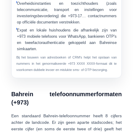
Overheidsinstanties en toezichthouders
(zoals
telecommunicatie, transport en instellingen voor
investeringsbevordering) die +973-17… contactnummers
op officiële documenten verstrekken.
Expat en lokale huishoudens
die afhankelijk zijn van
+973 mobiele telefoons voor WhatsApp, bankieren OTP's
en tweefactorauthenticatie gekoppeld aan Bahreinse
simkaarten.
Bij het bouwen van adresboeken of CRM's helpt het opslaan van
nummers in het genormaliseerde +973 XXXX XXXX-formaat dit te
voorkomen dubbele invoer en mislukte sms- of OTP-bezorging.
Bahrein telefoonnummerformaten
(+973)
Een standaard Bahrein-telefoonnummer heeft
8 cijfers
achter de landcode. Er zijn geen aparte stadscodes; het
eerste cijfer (en soms de eerste twee of drie) geeft het