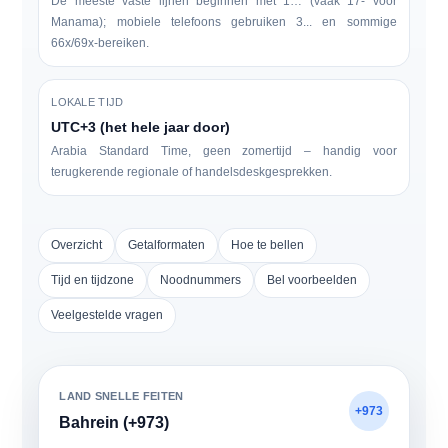
De meeste vaste lijnen beginnen met
1…
(vaak 17- voor
Manama); mobiele telefoons gebruiken 3... en sommige
66x/69x-bereiken.
LOKALE TIJD
UTC+3 (het hele jaar door)
Arabia Standard Time, geen zomertijd – handig voor
terugkerende regionale of handelsdeskgesprekken.
Overzicht
Getalformaten
Hoe te bellen
Tijd en tijdzone
Noodnummers
Bel voorbeelden
Veelgestelde vragen
LAND SNELLE FEITEN
+973
Bahrein (+973)