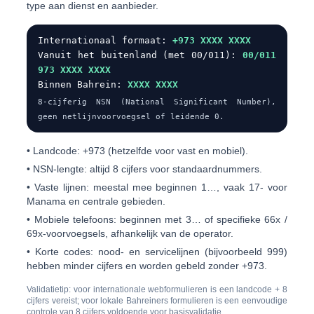
type aan dienst en aanbieder.
Internationaal formaat:
+973 XXXX XXXX
Vanuit het buitenland (met 00/011):
00/011
973 XXXX XXXX
Binnen Bahrein:
XXXX XXXX
8-cijferig NSN (National Significant Number),
geen netlijnvoorvoegsel of leidende 0.
•
Landcode:
+973 (hetzelfde voor vast en mobiel).
•
NSN-lengte:
altijd 8 cijfers voor standaardnummers.
•
Vaste lijnen:
meestal mee beginnen
1…
, vaak 17- voor
Manama en centrale gebieden.
•
Mobiele telefoons:
beginnen met
3…
of specifieke 66x /
69x-voorvoegsels, afhankelijk van de operator.
•
Korte codes:
nood- en servicelijnen (bijvoorbeeld 999)
hebben minder cijfers en worden gebeld zonder +973.
Validatietip: voor internationale webformulieren is een landcode + 8
cijfers vereist; voor lokale Bahreiners formulieren is een eenvoudige
controle van 8 cijfers voldoende voor basisvalidatie.