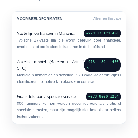
VOORBEELDFORMATEN
Alleen ter illustratie
Vaste lijn op kantoor in Manama
+973 17 123 456
Typische 17-vaste lijn die wordt gebruikt door financiële,
overheids- of professionele kantoren in de hoofdstad.
Zakelijk mobiel (Batelco / Zain /
+973 39 456
STC)
789
Mobiele nummers delen dezelfde +973-code; de eerste cijfers
identificeren het netwerk in plaats van een stad.
Gratis telefoon / speciale service
+973 8000 1234
800-nummers kunnen worden geconfigureerd als gratis of
speciale diensten, maar zijn mogelijk niet bereikbaar bellers
buiten Bahrein.