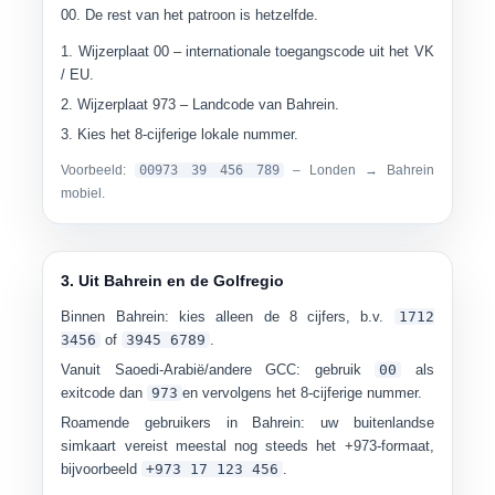
00. De rest van het patroon is hetzelfde.
Wijzerplaat
00
– internationale toegangscode uit het VK
/ EU.
Wijzerplaat
973
– Landcode van Bahrein.
Kies het 8-cijferige lokale nummer.
Voorbeeld:
00973 39 456 789
– Londen → Bahrein
mobiel.
3. Uit Bahrein en de Golfregio
Binnen Bahrein:
kies alleen de 8 cijfers, b.v.
1712
3456
of
3945 6789
.
Vanuit Saoedi-Arabië/andere GCC:
gebruik
00
als
exitcode dan
973
en vervolgens het 8-cijferige nummer.
Roamende gebruikers in Bahrein:
uw buitenlandse
simkaart vereist meestal nog steeds het +973-formaat,
bijvoorbeeld
+973 17 123 456
.