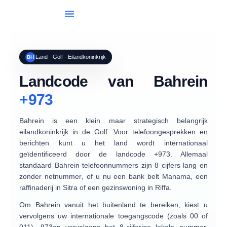
Lijst Van Landen
Internationaal Bellen
Land · Golf · Eilandkoninkrijk
BH
Landcode van Bahrein
+973
Bahrein is een klein maar strategisch belangrijk
eilandkoninkrijk in de Golf. Voor telefoongesprekken en
berichten kunt u het land wordt internationaal
geïdentificeerd door de landcode
+973
. Allemaal
standaard Bahrein telefoonnummers zijn
8 cijfers lang en
zonder netnummer
, of u nu een bank belt Manama, een
raffinaderij in Sitra of een gezinswoning in Riffa.
Om Bahrein vanuit het buitenland te bereiken, kiest u
vervolgens uw internationale toegangscode (zoals 00 of