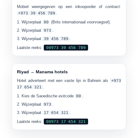
Mobiel weergegeven op een inkooporder of contract:
+973 39 456 789
.
Wijzerplaat
00
(Brits internationaal voorvoegsel).
Wijzerplaat
973
.
Wijzerplaat
39 456 789
.
Laatste reeks:
00973 39 456 789
Riyad → Manama hotels
Hotel adverteert met een vaste lijn in Bahrein als
+973
17 654 321
.
Kies de Saoedische exitcode
00
.
Wijzerplaat
973
.
Wijzerplaat
17 654 321
.
Laatste reeks:
00973 17 654 321