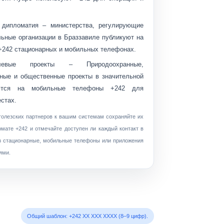
 дипломатия
– министерства, регулирующие
льные организации в Браззавиле публикуют на
 +242 стационарных и мобильных телефонах.
вые проекты
– Природоохранные,
ные и общественные проекты в значительной
аются на мобильные телефоны +242 для
естах.
голезских партнеров к вашим системам сохраняйте их
мате +242 и отмечайте доступен ли каждый контакт в
з стационарные, мобильные телефоны или приложения
ями.
Общий шаблон: +242 XX XXX XXXX (8–9 цифр).