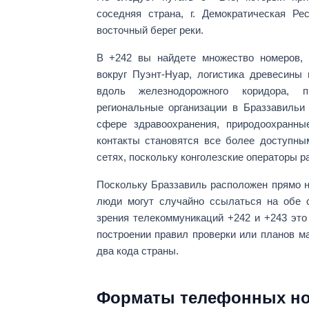
соседняя страна, г.
Демократическая Рес
восточный берег реки.
В +242 вы найдете множество номеров,
вокруг Пуэнт-Нуар,
логистика древесины
вдоль железнодорожного коридора, п
региональные организации в
Браззавиль
и
сфере здравоохранения, природоохранны
контакты становятся все более доступны
сетях, поскольку конголезские операторы р
Поскольку Браззавиль расположен прямо н
люди могут случайно ссылаться на обе с
зрения телекоммуникаций
+242
и
+243
это
построении правил проверки или планов м
два кода страны.
Форматы телефонных ном