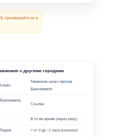
78
, преобразуйте их в
равнению с другими городами
Типичное зачет против
й пояс
Браззавиля
/Браззавиль
Ссылка
)
В то же время (через реку)
/Париж
≈ от 0 до −1 часа (сезонно)