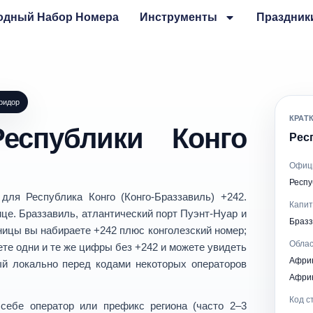
одный Набор Номера
Инструменты
Праздник
ридор
КРАТ
еспублики Конго
Респ
Офиц
Респу
ы для
Республика Конго
(Конго-Браззавиль)
+242
.
Капи
ице.
Браззавиль
, атлантический порт
Пуэнт-Нуар
и
Бразз
аницы вы набираете
+242
плюс конголезский номер;
Облас
ете одни и те же цифры без +242 и можете увидеть
Афри
й локально перед кодами некоторых операторов
Афри
Код с
в себе
оператор или префикс региона
(часто 2–3