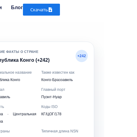
и
Блог
Скачать
КИЕ ФАКТЫ О СТРАНЕ
+242
ублика Конго (+242)
иальное название
Также известен как
блика Конго
Конго-Браззавиль
тал
Главный порт
авиль
Пуэнт-Нуар
ть
Коды ISO
ка · Центральная
КГ/ЦОГ/178
ка
траны
Типичная длина NSN