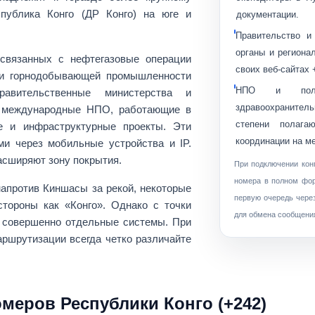
публика Конго (ДР Конго)
на юге и
документации.
Правительство и
органы и региона
 связанных с
нефтегазовые операции
своих веб-сайтах
 и горнодобывающей промышленности
НПО и поле
равительственные министерства и
здравоохранитель
 международные НПО, работающие в
степени полаг
е и инфраструктурные проекты. Эти
координации на м
ми через мобильные устройства и IP.
асширяют зону покрытия.
При подключении кон
номера в полном фор
апротив Киншасы за рекой, некоторые
первую очередь чере
тороны как «Конго». Однако с точки
для обмена сообщени
 совершенно отдельные системы. При
аршрутизации всегда четко различайте
еров Республики Конго (+242)