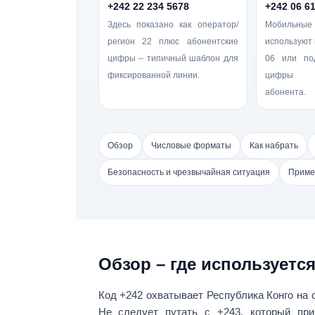
+242 22 234 5678
+242 06 6
Здесь показано как оператор/
Мобильные
регион
22
плюс абонентские
используют 
цифры – типичный шаблон для
06
или под
фиксированной линии.
цифры и
абонента.
Обзор
Числовые форматы
Как набрать
Безопасность и чрезвычайная ситуация
Приме
Обзор – где используется
Код
+242
охватывает
Республика Конго
на с
Не следует путать с
+243
, который пр