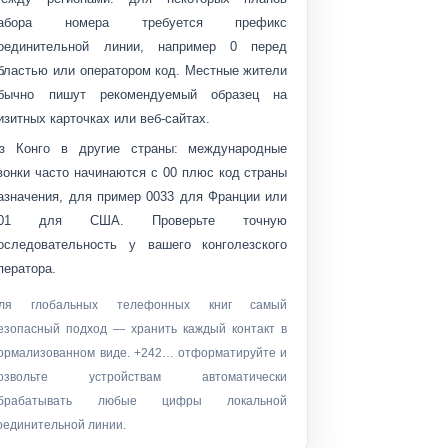
набора номера требуется префикс
оединительной линии, например
0
перед
бластью или оператором код. Местные жители
бычно пишут рекомендуемый образец на
изитных карточках или веб-сайтах.
з Конго в другие страны:
международные
вонки часто начинаются с
00
плюс код страны
азначения, для пример
0033
для Франции или
01
для США. Проверьте точную
оследовательность у вашего конголезского
ператора.
ля глобальных телефонных книг самый
езопасный подход — хранить каждый контакт в
ормализованном виде.
+242…
отформатируйте и
озвольте устройствам автоматически
брабатывать любые цифры локальной
оединительной линии.