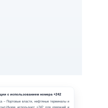
ции с использованием номера +242
ка
– Портовые власти, нефтяные терминалы и
уэнт-Нуаре используют +242 для операций и