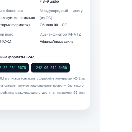
≈ 8–9 цифр
кс багажника
Международный доступ
пользуется локально
(из CG)
оторых форматах)
Обычно 00 + CC
ой пояс
Идентификатор IANA TZ
UTC+1)
Африка/Браззавиль
чные форматы +242
2 22 234 5678
+242 06 612 3456
RM и списков контактов сохраняйте номера как
+242
за
ым следует полное национальное номер – без какого-
префикса международного доступа, например
00
или