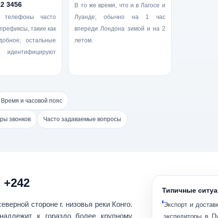
12 3456
В то же время, что и в Лагосе и
 телефоны часто
Луанде; обычно на 1 час
префиксы, такие как
впереди Лондона зимой и на 2
обное; остальные
летом.
дентифицируют
Время и часовой пояс
ры звонков
Часто задаваемые вопросы
 +242
Типичные ситуа
еверной стороне г. низовья реки Конго.
Экспорт и достав
инадлежит к гораздо более крупному
экспедиторы в П