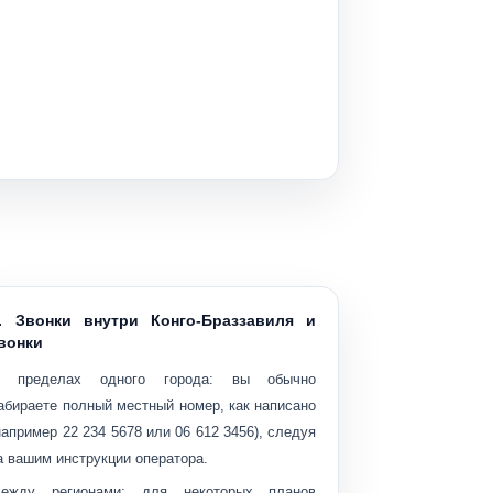
. Звонки внутри Конго-Браззавиля и
вонки
 пределах одного города:
вы обычно
абираете полный местный номер, как написано
например
22 234 5678
или
06 612 3456
), следуя
а вашим инструкции оператора.
ежду регионами:
для некоторых планов