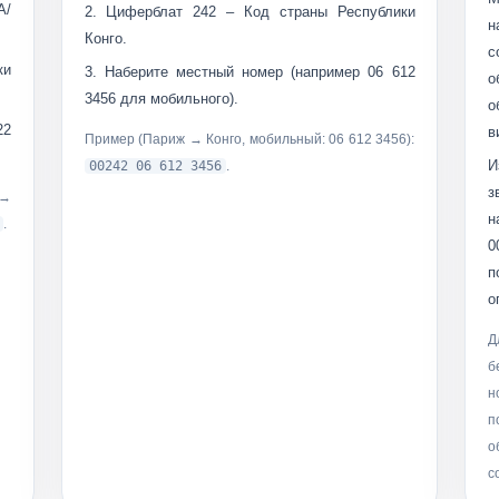
А/
Циферблат
242
– Код страны Республики
Конго.
с
ки
Наберите
местный номер
(например
06 612
о
3456
для мобильного).
о
22
в
Пример (Париж → Конго, мобильный: 06 612 3456):
И
00242 06 612 3456
.
з
 →
н
.
0
п
о
Д
б
н
п
о
с