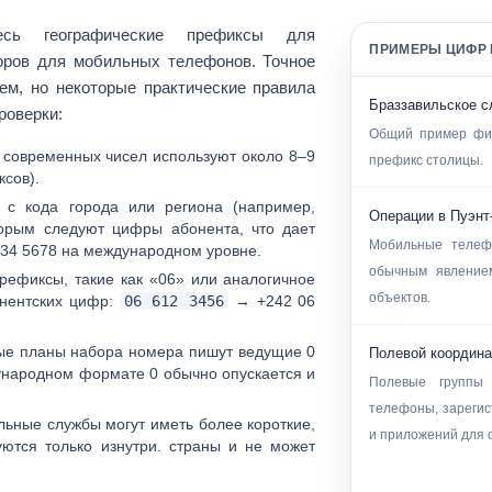
смесь
географические префиксы для
ПРИМЕРЫ ЦИФР 
оров для мобильных телефонов
. Точное
ем, но некоторые практические правила
Браззавильское с
роверки:
Общий пример фи
современных чисел используют около
8–9
префикс столицы.
сов).
с кода города или региона (например,
Операции в Пуэнт
торым следуют цифры абонента, что дает
Мобильные телеф
234 5678
на международном уровне.
обычным явление
префиксы, такие как
«06»
или аналогичное
объектов.
онентских цифр:
06 612 3456
→
+242 06
рые планы набора номера пишут ведущие
0
Полевой координ
дународном формате
0 обычно опускается
и
Полевые группы
телефоны, зарегис
ьные службы могут иметь более короткие,
и приложений для
ются только изнутри. страны и не может