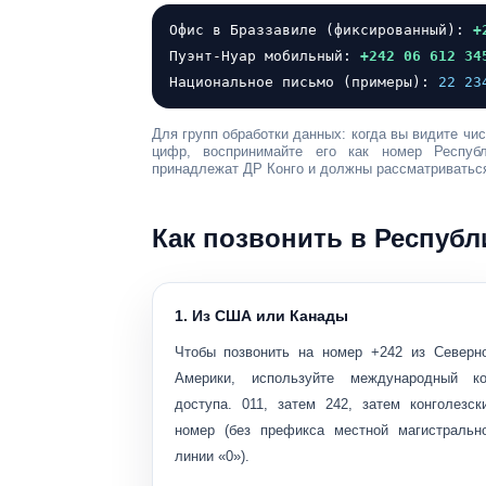
Офис в Браззавиле (фиксированный):
+
Пуэнт-Нуар мобильный:
+242 06 612 34
Национальное письмо (примеры):
22 23
Для групп обработки данных: когда вы видите ч
цифр
, воспринимайте его как номер Респу
принадлежат ДР Конго и должны рассматриваться
Как позвонить в Республи
1. Из США или Канады
Чтобы позвонить на номер +242 из Северн
Америки, используйте международный к
доступа.
011
, затем
242
, затем конголезск
номер (без префикса местной магистральн
линии «0»).