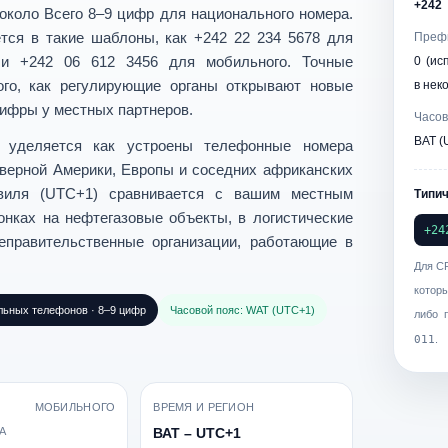
+242
 около
Всего 8–9 цифр
для национального номера.
тся в такие шаблоны, как
+242 22 234 5678
для
Префи
или
+242 06 612 3456
для мобильного. Точные
0 (ис
ого, как регулирующие органы открывают новые
в нек
цифры у местных партнеров.
Часов
ВАТ (
е уделяется
как устроены телефонные номера
верной Америки, Европы и соседних африканских
виля (UTC+1)
сравнивается с вашим местным
Типи
онках на нефтегазовые объекты, в логистические
+24
еправительственные организации, работающие в
Для C
котор
ьных телефонов · 8–9 цифр
Часовой пояс: WAT (UTC+1)
либо 
011
.
 МОБИЛЬНОГО
ВРЕМЯ И РЕГИОН
А
ВАТ – UTC+1