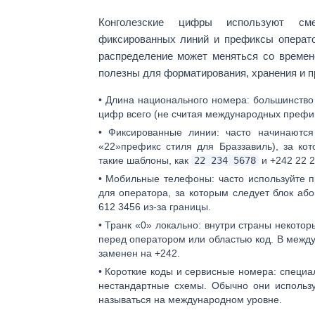
Конголезские цифры используют 
фиксированных линий
и
префиксы операт
распределение может меняться со времен
полезны для форматирования, хранения и п
•
Длина национального номера:
большинство 
цифр
всего (не считая международных префик
•
Фиксированные линии:
часто начинаются 
«22»
префикс стиля для Браззавиль), за ко
такие шаблоны, как
22 234 5678
и
+242 22 
•
Мобильные телефоны:
часто используйте 
для оператора, за которым следует блок аб
612 3456
из-за границы.
•
Транк «0» локально:
внутри страны некото
перед оператором или областью код. В меж
заменен на +242.
•
Короткие коды и сервисные номера:
специал
нестандартные схемы. Обычно они использу
называться на международном уровне.