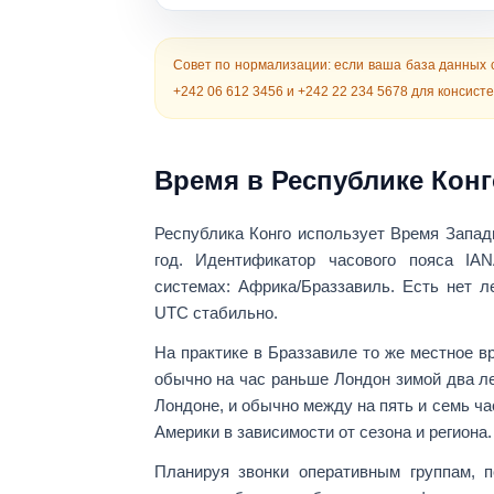
Совет по нормализации:
если ваша база данных 
+242 06 612 3456
и
+242 22 234 5678
для консисте
Время в Республике Конг
Республика Конго использует
Время Запад
год. Идентификатор часового пояса IA
системах:
Африка/Браззавиль
. Есть
нет л
UTC стабильно.
На практике в Браззавиле то же местное в
обычно на час раньше
Лондон
зимой два ле
Лондоне, и обычно между
на пять и семь ч
Америки в зависимости от сезона и региона.
Планируя звонки оперативным группам, 