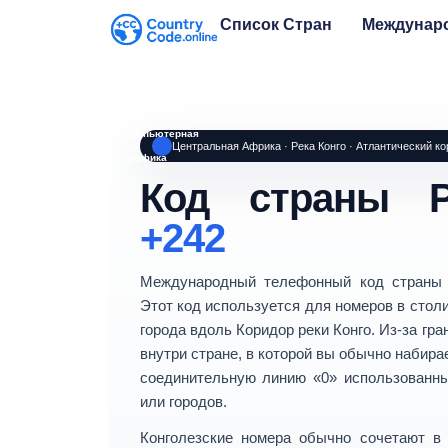
Список Стран
Междунар
компьютерная
Центральная Африка · Река Конго · Атлантический ко
графика
Код страны Р
+242
Международный телефонный код стран
Этот код используется для номеров в стол
города вдоль Коридор реки Конго. Из-за гр
внутри стране, в которой вы обычно набира
соединительную линию
«0»
использованны
или городов.
Конголезские номера обычно сочетают 