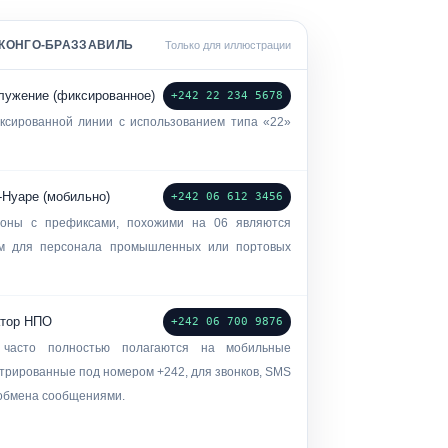
КОНГО-БРАЗЗАВИЛЬ
Только для иллюстрации
лужение (фиксированное)
+242 22 234 5678
ксированной линии с использованием
типа «22»
-Нуаре (мобильно)
+242 06 612 3456
оны с префиксами, похожими на
06
являются
м для персонала промышленных или портовых
атор НПО
+242 06 700 9876
 часто полностью полагаются на мобильные
трированные под номером +242, для звонков, SMS
 обмена сообщениями.