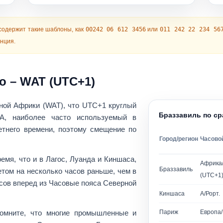
содержит такие шаблоны, как
00242 06 612 3456
или
011 242 22 234 56
нция.
о – WAT (UTC+1)
ной Африки (WAT)
, что
UTC+1
круглый
Браззавиль по с
NA, наиболее часто используемый в
етнего времени
, поэтому смещение по
Город/регион
Часово
ремя, что и в
Лагос
,
Луанда
и
Киншаса
,
Африка
Браззавиль
том на несколько часов раньше, чем в
(UTC+1
асов вперед
из Часовые пояса Северной
Киншаса
А/Рорт.
помните, что многие промышленные и
Париж
Европа