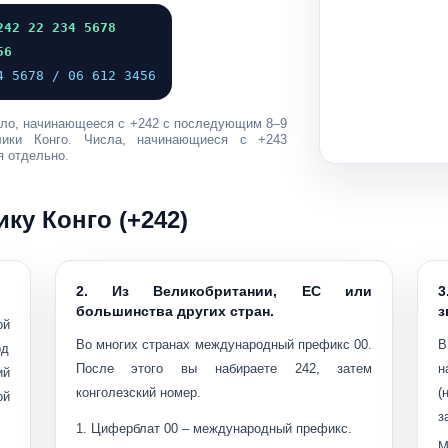
242 22 234 5678
56
4 5678 / 06 612 3456
исло, начинающееся с
+242
с последующим
8–9
блики Конго. Числа, начинающиеся с
+243
 отдельно.
ку Конго (+242)
2. Из Великобритании, ЕС или
3
большинства других стран.
з
ой
Во многих странах международный префикс
00
.
В
од
После этого вы набираете
242
, затем
н
ий
конголезский номер.
(
ой
з
Циферблат
00
– международный префикс.
М