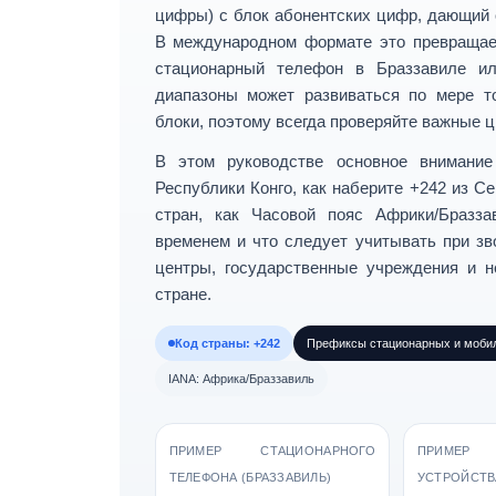
цифры) с блок абонентских цифр, дающий
В международном формате это превращае
стационарный телефон в Браззавиле 
диапазоны может развиваться по мере т
блоки, поэтому всегда проверяйте важные 
В этом руководстве основное внимани
Республики Конго
, как
наберите +242
из Се
стран, как
Часовой пояс Африки/Бразза
временем и что следует учитывать при зв
центры, государственные учреждения и н
стране.
Код страны: +242
Префиксы стационарных и мобил
IANA: Африка/Браззавиль
ПРИМЕР СТАЦИОНАРНОГО
ПРИМЕР
ТЕЛЕФОНА (БРАЗЗАВИЛЬ)
УСТРОЙСТВ