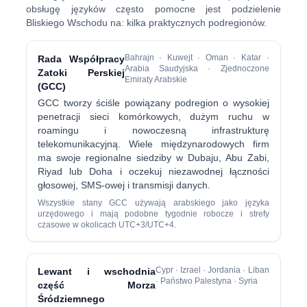
obsługę języków często pomocne jest podzielenie
Bliskiego Wschodu na: kilka praktycznych podregionów.
Bahrajn · Kuwejt · Oman · Katar ·
Rada Współpracy
Arabia Saudyjska · Zjednoczone
Zatoki Perskiej
Emiraty Arabskie
(GCC)
GCC tworzy ściśle powiązany podregion o wysokiej
penetracji sieci komórkowych, dużym ruchu w
roamingu i nowoczesną infrastrukturę
telekomunikacyjną. Wiele międzynarodowych firm
ma swoje regionalne siedziby w Dubaju, Abu Zabi,
Riyad lub Doha i oczekuj niezawodnej łączności
głosowej, SMS-owej i transmisji danych.
Wszystkie stany GCC używają arabskiego jako języka
urzędowego i mają podobne tygodnie robocze i strefy
czasowe w okolicach UTC+3/UTC+4.
Cypr · Izrael · Jordania · Liban
Lewant i wschodnia
· Państwo Palestyna · Syria
część Morza
Śródziemnego