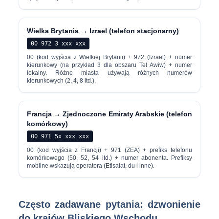
Wielka Brytania → Izrael (telefon stacjonarny)
00 972 3 xxx xxx
00 (kod wyjścia z Wielkiej Brytanii) + 972 (Izrael) + numer
kierunkowy (na przykład 3 dla obszaru Tel Awiw) + numer
lokalny. Różne miasta używają różnych numerów
kierunkowych (2, 4, 8 itd.).
Francja → Zjednoczone Emiraty Arabskie (telefon
komórkowy)
00 971 5x xxx xxx
00 (kod wyjścia z Francji) + 971 (ZEA) + prefiks telefonu
komórkowego (50, 52, 54 itd.) + numer abonenta. Prefiksy
mobilne wskazują operatora (Etisalat, du i inne).
Często zadawane pytania: dzwonienie
do krajów Bliskiego Wschodu