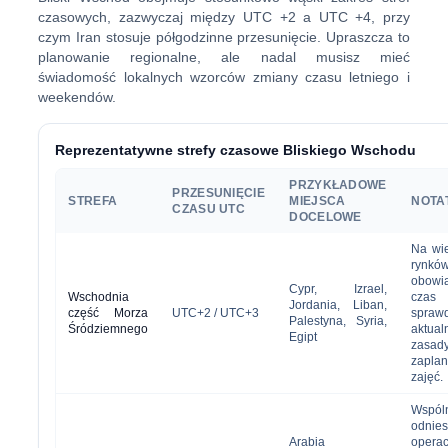
czasowych, zazwyczaj między UTC +2 a UTC +4, przy
czym Iran stosuje półgodzinne przesunięcie. Upraszcza to
planowanie regionalne, ale nadal musisz mieć
świadomość lokalnych wzorców zmiany czasu letniego i
weekendów.
Reprezentatywne strefy czasowe Bliskiego Wschodu
PRZYKŁADOWE
PRZESUNIĘCIE
STREFA
MIEJSCA
NOTA
CZASU UTC
DOCELOWE
Na wie
rynkó
obowi
Cypr, Izrael,
Wschodnia
czas
Jordania, Liban,
część Morza
UTC+2 / UTC+3
spraw
Palestyna, Syria,
Śródziemnego
aktual
Egipt
zasad
zapla
zajęć.
Wspól
odnies
Arabia
operac