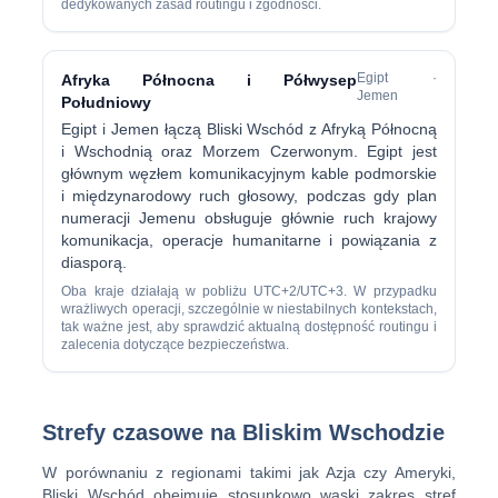
dedykowanych zasad routingu i zgodności.
Egipt ·
Afryka Północna i Półwysep
Jemen
Południowy
Egipt i Jemen łączą Bliski Wschód z Afryką Północną
i Wschodnią oraz Morzem Czerwonym. Egipt jest
głównym węzłem komunikacyjnym kable podmorskie
i międzynarodowy ruch głosowy, podczas gdy plan
numeracji Jemenu obsługuje głównie ruch krajowy
komunikacja, operacje humanitarne i powiązania z
diasporą.
Oba kraje działają w pobliżu UTC+2/UTC+3. W przypadku
wrażliwych operacji, szczególnie w niestabilnych kontekstach,
tak ważne jest, aby sprawdzić aktualną dostępność routingu i
zalecenia dotyczące bezpieczeństwa.
Strefy czasowe na Bliskim Wschodzie
W porównaniu z regionami takimi jak Azja czy Ameryki,
Bliski Wschód obejmuje stosunkowo wąski zakres stref