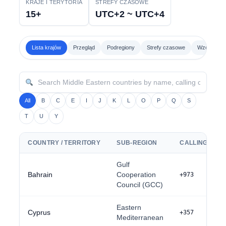
KRAJE I TERYTORIA
STREFY CZASOWE
15+
UTC+2 ~ UTC+4
Lista krajów
Przegląd
Podregiony
Strefy czasowe
Wzory wybi
All
B
C
E
I
J
K
L
O
P
Q
S
T
U
Y
COUNTRY / TERRITORY
SUB-REGION
CALLING COD
Gulf
Bahrain
Cooperation
+973
Council (GCC)
Eastern
Cyprus
+357
Mediterranean