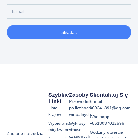
Składać
Szybkie
Zasoby
Skontaktuj Się
Linki
Przewodnik
E-mail:
Lista
po liczbach
869241891@qq.com
krajów
wirtualnych
Whatsapp:
Wybieranie
Wykresy
+8618037022596
międzynarodowe
stref
Godziny otwarcia:
Zaufane narzędzia
czasowych