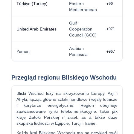
Türkiye (Turkey)
Eastern
+90
Mediterranean
Gulf
United Arab Emirates
Cooperation
+971
Council (GCC)
Arabian
Yemen
+967
Peninsula
Przegląd regionu Bliskiego Wschodu
Bliski Wschód leży na skrzyżowaniu Europy, Azji i
Afryki, łącząc główne szlaki handlowe i węzły lotnicze
i korytarze energetyczne. Region obejmuje
zaawansowane rynki telekomunikacyjne, takie jak
kraje Zatoki Perskiej i Izrael, as a także duże
skupiska ludności w Egipcie, Turcji i Iranie.
Każdy kraj Bliskiego Wschodu ma na przykład swój