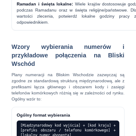
Ramadan i święta lokalne:
Wiele krajów dostosowuje godz
podczas Ramadanu oraz w święta religijne/państwowe. Dla
wartości zlecenia, potwierdź lokalne godziny pracy
odpowiednikiem.
Wzory wybierania numerów i
przykładowe połączenia na Bliski
Wschód
Plany numeracji na Bliskim Wschodzie zazwyczaj są
zgodne ze standardową strukturą międzynarodową, ale z
prefiksami łącza głównego i obszarem kody i zasięgi
telefonów komórkowych różnią się w zależności od rynku.
Ogólny wzór to:
Ogólny format wybierania
[Międzynarodowy kod wyjścia] + [kod kraju] +
[prefiks obszaru / telefonu komórkowego] +
[lokalny numer abonenta]