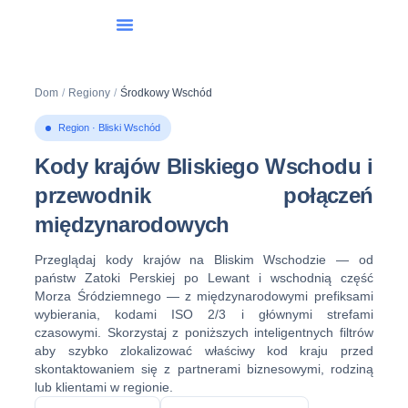
Wybieranie Międzynarodowe
Dom
/
Regiony
/
Środkowy Wschód
Region · Bliski Wschód
Kody krajów Bliskiego Wschodu i
przewodnik połączeń
międzynarodowych
Przeglądaj kody krajów na Bliskim Wschodzie — od
państw Zatoki Perskiej po Lewant i wschodnią część
Morza Śródziemnego — z międzynarodowymi prefiksami
wybierania, kodami ISO 2/3 i głównymi strefami
czasowymi. Skorzystaj z poniższych inteligentnych filtrów
aby szybko zlokalizować właściwy kod kraju przed
skontaktowaniem się z partnerami biznesowymi, rodziną
lub klientami w regionie.