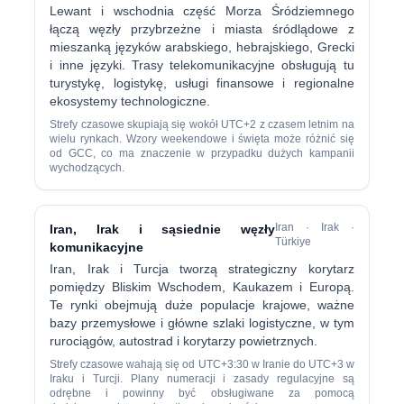
Lewant i wschodnia część Morza Śródziemnego
łączą węzły przybrzeżne i miasta śródlądowe z
mieszanką języków arabskiego, hebrajskiego, Grecki
i inne języki. Trasy telekomunikacyjne obsługują tu
turystykę, logistykę, usługi finansowe i regionalne
ekosystemy technologiczne.
Strefy czasowe skupiają się wokół UTC+2 z czasem letnim na
wielu rynkach. Wzory weekendowe i święta może różnić się
od GCC, co ma znaczenie w przypadku dużych kampanii
wychodzących.
Iran · Irak ·
Iran, Irak i sąsiednie węzły
Türkiye
komunikacyjne
Iran, Irak i Turcja tworzą strategiczny korytarz
pomiędzy Bliskim Wschodem, Kaukazem i Europą.
Te rynki obejmują duże populacje krajowe, ważne
bazy przemysłowe i główne szlaki logistyczne, w tym
rurociągów, autostrad i korytarzy powietrznych.
Strefy czasowe wahają się od UTC+3:30 w Iranie do UTC+3 w
Iraku i Turcji. Plany numeracji i zasady regulacyjne są
odrębne i powinny być obsługiwane za pomocą