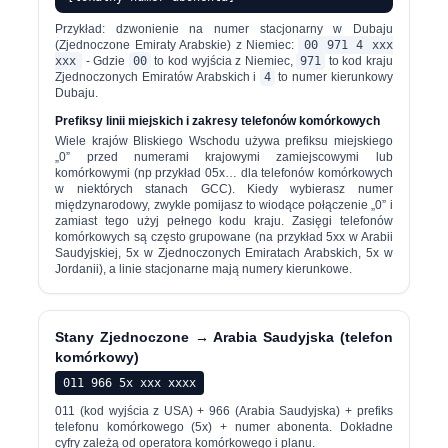
Przykład: dzwonienie na numer stacjonarny w Dubaju
(Zjednoczone Emiraty Arabskie) z Niemiec:
00 971 4 xxx
xxx
- Gdzie
00
to kod wyjścia z Niemiec,
971
to kod kraju
Zjednoczonych Emiratów Arabskich i
4
to numer kierunkowy
Dubaju.
Prefiksy linii miejskich i zakresy telefonów komórkowych
Wiele krajów Bliskiego Wschodu używa prefiksu miejskiego
„0” przed numerami krajowymi zamiejscowymi lub
komórkowymi (np przykład 05x… dla telefonów komórkowych
w niektórych stanach GCC). Kiedy wybierasz numer
międzynarodowy, zwykle pomijasz to wiodące połączenie „0” i
zamiast tego użyj pełnego kodu kraju. Zasięgi telefonów
komórkowych są często grupowane (na przykład 5xx w Arabii
Saudyjskiej, 5x w Zjednoczonych Emiratach Arabskich, 5x w
Jordanii), a linie stacjonarne mają numery kierunkowe.
Stany Zjednoczone → Arabia Saudyjska (telefon
komórkowy)
011 966 5x xxx xxxx
011 (kod wyjścia z USA) + 966 (Arabia Saudyjska) + prefiks
telefonu komórkowego (5x) + numer abonenta. Dokładne
cyfry zależą od operatora komórkowego i planu.