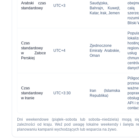
Arabski czas
Saudyjska,
obejm
UTC+3
standardowy
Bahrajn, Kuwejt,
całą
Katar, Irak, Jemen
szerze
rozum
Bliski
Popul
lokali
Czas
hosti
Zjednoczone
standardowy
region
UTC+4
Emiraty Arabskie,
w Zatoce
usług
Oman
Perskiej
chmur
centr
danyc
Półgo
przesu
Czas
ważn
Iran (Islamska
standardowy
UTC+3:30
popra
Republika)
w Iranie
obsług
API i 
contac
Dni weekendowe (piątek–sobota lub sobota–niedziela) mogą si
zależności od kraju. Weź pod uwagę lokalne weekendy i święta rel
planowaniu kampanii wychodzących lub wsparcia na żywo.