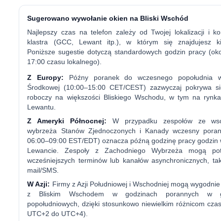
Sugerowano wywołanie okien na Bliski Wschód
Najlepszy czas na telefon zależy od Twojej lokalizacji i k
klastra (GCC, Lewant itp.), w którym się znajdujesz ki
Poniższe sugestie dotyczą standardowych godzin pracy (ok
17:00 czasu lokalnego).
Z Europy:
Późny poranek do wczesnego popołudnia w
Środkowej (10:00–15:00 CET/CEST) zazwyczaj pokrywa si
roboczy na większości Bliskiego Wschodu, w tym na rynk
Lewantu.
Z Ameryki Północnej:
W przypadku zespołów ze wsc
wybrzeża Stanów Zjednoczonych i Kanady wczesny poran
06:00–09:00 EST/EDT) oznacza późną godzinę pracy godzin 
Lewancie. Zespoły z Zachodniego Wybrzeża mogą pot
wcześniejszych terminów lub kanałów asynchronicznych, tak
mail/SMS.
W Azji:
Firmy z Azji Południowej i Wschodniej mogą wygodnie 
z Bliskim Wschodem w godzinach porannych w g
popołudniowych, dzięki stosunkowo niewielkim różnicom cz
UTC+2 do UTC+4).