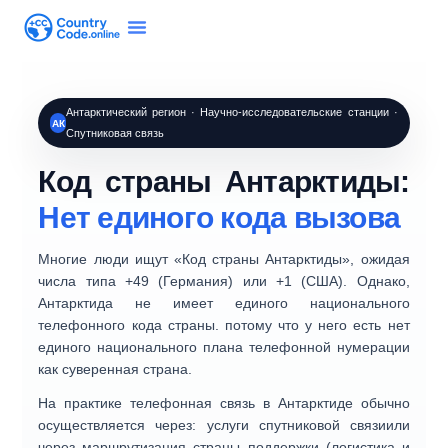
Антарктический регион · Научно-исследовательские станции ·
АК
Спутниковая связь
Код страны Антарктиды:
Нет единого кода вызова
Многие люди ищут «
Код страны Антарктиды
», ожидая
числа типа +49 (Германия) или +1 (США). Однако,
Антарктида не имеет единого национального
телефонного кода страны.
потому что у него есть
нет
единого национального плана телефонной нумерации
как суверенная страна.
На практике телефонная связь в Антарктиде обычно
осуществляется через:
услуги спутниковой связи
или
через
маршрутизация страны поддержки
(логистика и