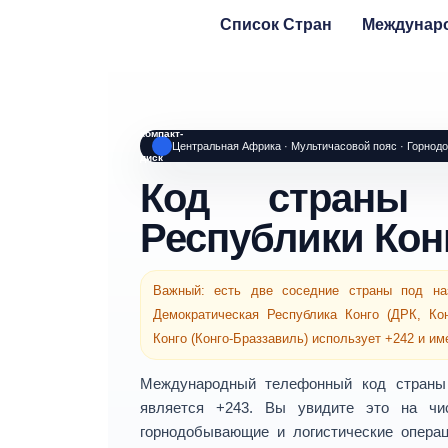
Список Стран
Междунар
компакт-
Центральная Африка · Мультичасовой пояс · Горнод
диск
Код страны Д
Республики Кон
Важный:
есть две соседние страны под наз
Демократическая Республика Конго (ДРК, Кон
Конго (Конго-Браззавиль)
использует
+242
и име
Международный телефонный код стран
является
+243
. Вы увидите это на чи
горнодобывающие и логистические опера