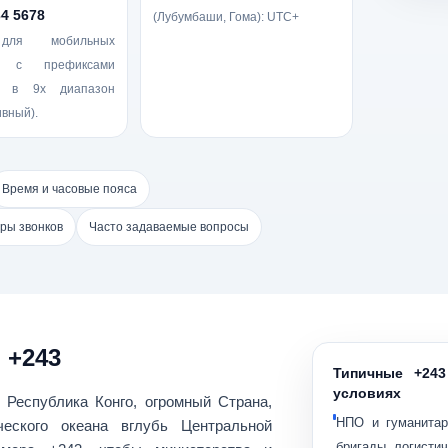
34 5678
(Лубумбаши, Гома): UTC+
для мобильных
в с префиксами
ов в
9x
диапазон
вный).
Время и часовые пояса
ры звонков
Часто задаваемые вопросы
 +243
Типичные +243
условиях
 Республика Конго
, огромный Страна,
НПО и гуманитар
еского океана вглубь Центральной
бригады, логистич