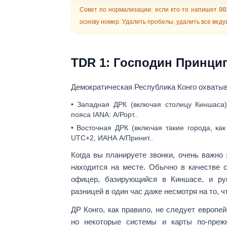
Совет по нормализации:
если кто-то напишет
00
основу номер. Удалить пробелы, удалить все вед
TDR 1: Господин Принци
Демократическая Республика Конго охваты
•
Западная ДРК
(включая столицу
Киншаса
пояса IANA:
А/Рорт.
.
•
Восточная ДРК
(включая такие города, ка
UTC+2
, ИАНА
А/Принит.
.
Когда вы планируете звонки, очень важно
находится на месте. Обычно в качестве 
офицер, базирующийся в Киншасе, и р
разницей в один час
даже несмотря на то, чт
ДР Конго, как правило, не следует европе
но некоторые системы и карты по-прежн