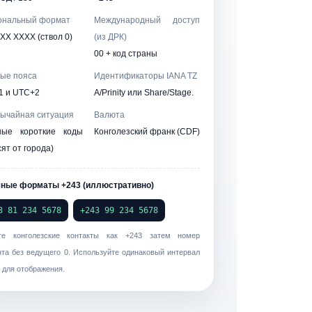
ональный формат
Международный доступ
XX XXXX (ствол 0)
(из ДРК)
00 + код страны
ые пояса
Идентификаторы IANA TZ
1 и UTC+2
A/Prinity или Share/Stage.
ычайная ситуация
Валюта
ные короткие коды
Конголезский франк (CDF)
сят от города)
чные форматы +243 (иллюстративно)
3 81 234 5678
+243 99 234 5678
те конголезские контакты как
+243
затем номер
нта
без ведущего 0
. Используйте одинаковый интервал
 для отображения.