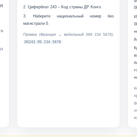
ф
од
Циферблат
243
– Код страны ДР Конго.
0
Наберите
национальный номер без
И
магистрали 0
.
0
го
н
Пример (Франция → мобильный
099 234 5678
):
д
00243 99 234 5678
.
К
34
в
б
г
н
К
п
ф
з
к