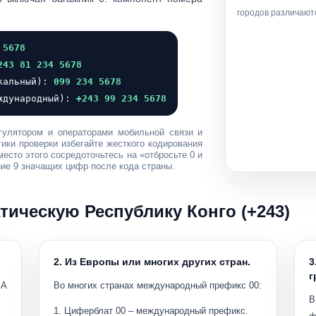
городов различаютс
 5678
243 81 234 5678
окальный):
099 234 5678
еждународный):
+243 99 234 5678
гулятором и операторами мобильной связи и
ики проверки избегайте жесткого кодирования
есто этого сосредоточьтесь на
«отбросьте 0 и
ие 9 значащих цифр после кода страны.
тическую Республику Конго (+243)
2. Из Европы или многих других стран.
3
г
ША
Во многих странах международный префикс
00
:
В
Циферблат
00
– международный префикс.