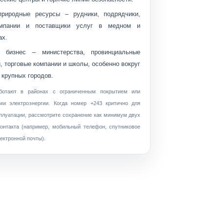
природные ресурсы
– рудники, подрядчики,
омпании и поставщики услуг в медном и
ах.
и бизнес
– министерства, провинциальные
, торговые компании и школы, особенно вокруг
 крупных городов.
аботают в районах с ограниченным покрытием или
ми электроэнергии. Когда номер +243 критично для
сплуатации, рассмотрите
сохранение как минимум двух
онтакта
(например, мобильный телефон, спутниковое
лектронной почты).