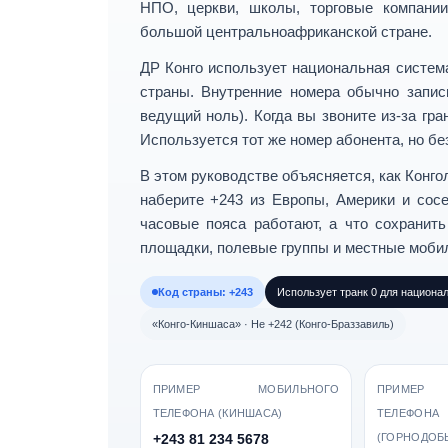
НПО, церкви, школы, торговые компани
большой центральноафриканской стране.
ДР Конго использует
национальная систем
страны. Внутренние номера обычно запи
ведущий ноль). Когда вы звоните из-за г
Используется тот же номер абонента, но бе
В этом руководстве объясняется, как
Конго
наберите +243
из Европы, Америки и сосе
часовые пояса работают, а что сохранит
площадки, полевые группы и местные моб
Код страны: +243
Использует транк 0 для национа
«Конго-Киншаса» · Не +242 (Конго-Браззавиль)
ПРИМЕР МОБИЛЬНОГО
ПРИМЕР
ТЕЛЕФОНА (КИНШАСА)
ТЕЛЕФОНА
+243 81 234 5678
(ГОРНОДОБ