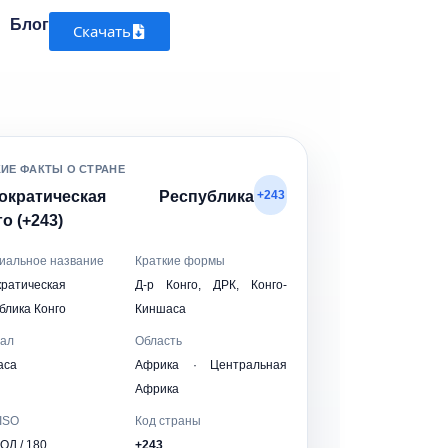
Блог
Скачать
КИЕ ФАКТЫ О СТРАНЕ
ократическая Республика
+243
о (+243)
иальное название
Краткие формы
ратическая
Д-р Конго, ДРК, Конго-
блика Конго
Киншаса
тал
Область
аса
Африка · Центральная
Африка
ISO
Код страны
КОД / 180
+243