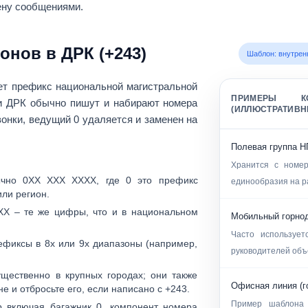
ену сообщениями.
нов в ДРК (+243)
Шаблон: внутре
ует
префикс национальной магистральной
ПРИМЕРЫ КО
и ДРК обычно пишут и набирают номера
(ИЛЛЮСТРАТИВН
вонки,
ведущий 0 удаляется
и заменен на
Полевая группа Н
Хранится с номер
чно
0ХХ ХХХ ХХХХ
, где
0
это префикс
единообразия на ра
ли регион.
ХХ
– те же цифры, что и в национальном
Мобильный горно
Часто использует
рефиксы в
8x
или
9x
диапазоны (например,
руководителей объ
ественно в крупных городах; они также
Офисная линия (г
 и отбросьте его, если написано с +243.
Пример шаблона 
р
включая багажник 0. компонент номера