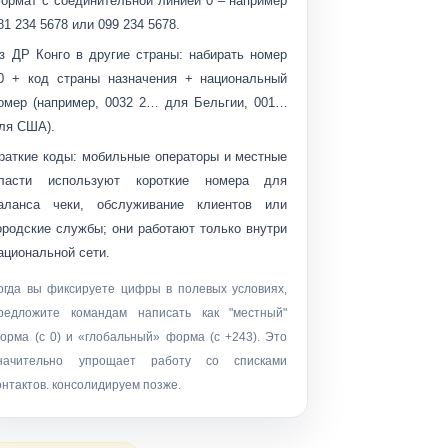
ормат с соединительной линией 0 – например
81 234 5678
или
099 234 5678
.
з ДР Конго в другие страны:
набирать номер
0
+ код страны назначения + национальный
омер (например,
0032 2…
для Бельгии,
001…
ля США).
раткие коды:
мобильные операторы и местные
ласти используют короткие номера для
аланса чеки, обслуживание клиентов или
ородские службы; они работают только внутри
ациональной сети.
огда вы фиксируете цифры в полевых условиях,
редложите командам написать как
"местный"
орма (с 0) и
«глобальный»
форма (с +243). Это
начительно упрощает работу со списками
онтактов. консолидируем позже.