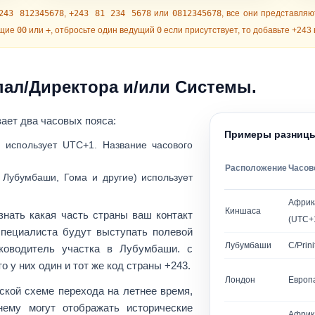
243 812345678
,
+243 81 234 5678
или
0812345678
, все они представляю
ущие
00
или
+
, отбросьте один ведущий
0
если присутствует, то добавьте
+243
пал/Директора и/или Системы.
вает
два часовых пояса
:
Примеры разницы
) использует
UTC+1
. Название часового
Расположение
Часов
к
Лубумбаши
, Гома и другие) использует
Африк
Киншаса
 знать
какая часть страны
ваш контакт
(UTC+
специалиста будут выступать полевой
Лубумбаши
C/Prini
уководитель участка в Лубумбаши.
с
о у них один и тот же код страны +243.
Лондон
Европ
йской схеме перехода на летнее время,
ему могут отображать исторические
Африк