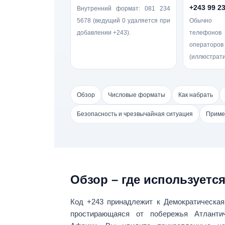
+243 99 2
Внутренний формат:
081 234
5678
(ведущий 0 удаляется при
Обычно 
добавлении +243).
телефоно
оператор
(иллюстрати
Обзор
Числовые форматы
Как набрать
Безопасность и чрезвычайная ситуация
Приме
Обзор – где используется
Код
+243
принадлежит к
Демократическая
простирающаяся от побережья Атлантич