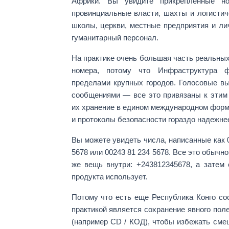
Африки. Вы увидите прикрепленные 
провинциальные власти
,
шахты и логистич
школы, церкви, местные предприятия и л
гуманитарный персонал.
На практике очень большая часть реальны
номера
, потому что Инфраструктура ф
пределами крупных городов. Голосовые в
сообщениями — все это привязаны к этим
их хранение в едином международном форм
и протоколы безопасности гораздо надежне
Вы можете увидеть числа, написанные как
5678
или
00243 81 234 5678
. Все это обычн
же вещь внутри:
+243812345678
, а затем
продукта использует.
Потому что есть еще
Республика Конго
сос
практикой является сохранение явного
пол
(например
CD / КОД
), чтобы избежать сме