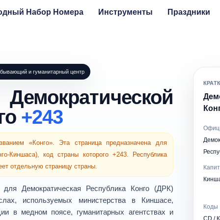
одный Набор Номера
Инструменты
Праздники
обывающий и гуманитарный центр
КРАТ
емократической
Дем
Конг
го
+243
Офиц
Демок
ванием «Конго». Эта страница предназначена для
Респу
го-Киншаса)
, код страны которого
+243
.
Республика
ет отдельную страницу страны.
Капи
Кинш
ы для
Демократическая Республика Конго (ДРК)
слах, используемых
министерства в Киншасе
,
Коды 
ции
в медном поясе, гуманитарных агентствах и
CD / 