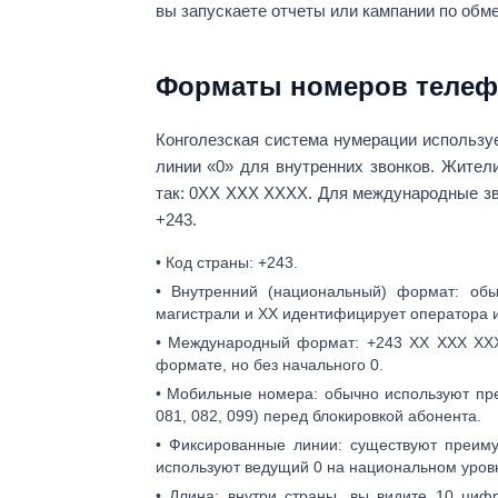
вы запускаете отчеты или кампании по обм
Форматы номеров телефо
Конголезская система нумерации использ
линии «0»
для внутренних звонков. Жител
так:
0ХХ ХХХ ХХХХ
. Для международные з
+243
.
•
Код страны:
+243
.
•
Внутренний (национальный) формат:
обы
магистрали и
ХХ
идентифицирует оператора и
•
Международный формат:
+243 ХХ ХХХ ХХ
формате, но без начального 0.
•
Мобильные номера:
обычно используют п
081, 082, 099) перед блокировкой абонента.
•
Фиксированные линии:
существуют преимущ
используют ведущий 0 на национальном уровне
•
Длина:
внутри страны, вы видите
10 циф