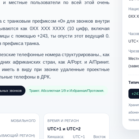
и и местные пользователи по всей этой очень
Наци
0XX X
а с транковым префиксом «0»
для звонков внутри
сываются как
0ХХ ХХХ ХХХХ
(10 цифр, включая
Часов
раницы с помощью
+243
, ты
опусти этот ведущий 0
.
UTC+
з префикса транка.
Чрезв
лезские телефонные номера структурированы.
, как
Мест
дних африканских стран, как
А/Рорт.
и
А/Принит.
(зави
ь иметь в виду при звонке
удаленные проектные
ильные телефоны
в ДРК.
Типи
льных звонков
Трамп: Абсолютная 1/9 и Избранная/Протомия.
+24
Храни
абоне
только
 МОБИЛЬНОГО
ВРЕМЯ И РЕГИОН
UTC+1 и UTC+2
ЫВАЮЩИЙ РЕГИОН)
Киншаса: UTC+1 Восток