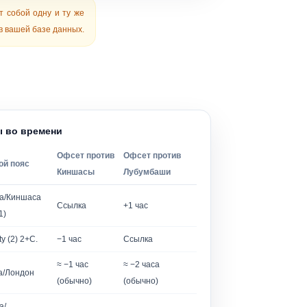
т собой одну и ту же
в вашей базе данных.
 во времени
Офсет против
Офсет против
ой пояс
Киншасы
Лубумбаши
а/Киншаса
Ссылка
+1 час
1)
ty (2) 2+C.
−1 час
Ссылка
≈ −1 час
≈ −2 часа
а/Лондон
(обычно)
(обычно)
а/