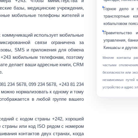
номера +243. чтобы
министерства и
еские базы
, медицинские учреждения,
Горное дело и 
ичные мобильные телефоны жителей и
транспортные к
кобальтовом пояс
Правительство 
х коммуникаций использует
мобильные
управления, банки
иксированной связи ограничена за
Киншасы и других
ызовы, SMS и приложения для обмена
 +243 мобильным телефонам, поэтому
Многие контакты р
ате делает ваши адресные книги, CRM
частыми отключения
е.
безопасности или эк
независимых путей к
081 234 5678
,
099 234 5678
,
+243 81 234
устройство и адрес э
о можно нормализовать к одному и тому
 отображается в любой группе вашего
едний с кодом страны
+242
, хорошей
е страны
или код ISO рядом с номером
шивания контактов двух странах, когда