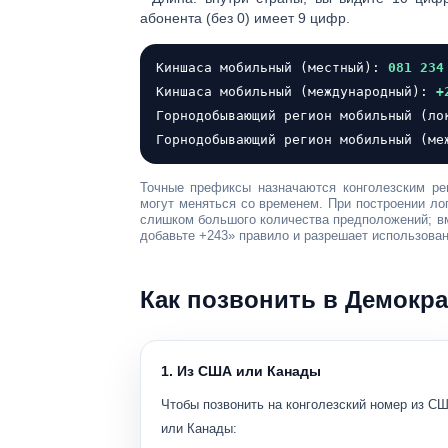
абонента (без 0) имеет
9 цифр
.
Киншаса мобильный (местный):
081 234
Киншаса мобильный (международный):
+
Горнодобывающий регион мобильный (л
Горнодобывающий регион мобильный (м
Точные префиксы назначаются конголезским ре
могут меняться со временем. При построении лог
слишком большого количества предположений; вм
добавьте +243»
правило и разрешает использован
Как позвонить в Демокра
1. Из США или Канады
Чтобы позвонить на конголезский номер из С
или Канады: