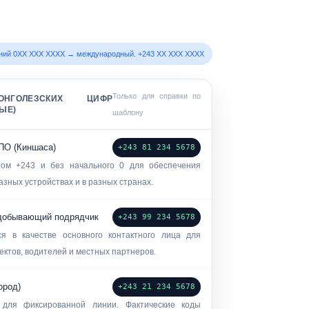
нний 0XX XXX XXXX → международный. +243 ХХ ХХХ ХХХХ
Только для справки по
НГОЛЕЗСКИХ ЦИФР
ЫЕ)
шаблону
ПО (Киншаса)
+243 81 234 5678
ом +243 и без начального 0 для обеспечения
зных устройствах и в разных странах.
добывающий подрядчик
+243 99 234 5678
ся в качестве основного контактного лица для
ектов, водителей и местных партнеров.
ород)
+243 21 234 5678
для фиксированной линии. Фактические коды