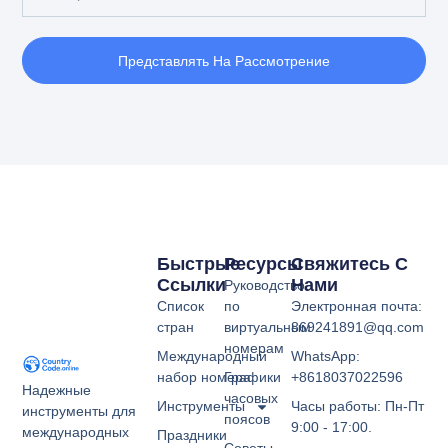
Представлять На Рассмотрение
Быстрые
Ресурсы
Свяжитесь С
Ссылки
Нами
Руководство
Список
по
Электронная почта:
стран
виртуальным
869241891@qq.com
номерам
Международный
WhatsApp:
набор номера
Графики
+8618037022596
Надежные
часовых
Инструменты
Часы работы: Пн-Пт
инструменты для
поясов
9:00 - 17:00.
международных
Праздники