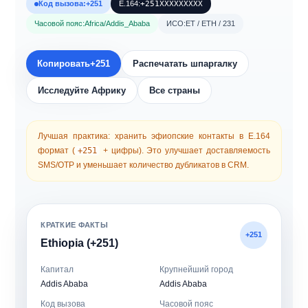
Код вызова:
+251
Е.164:
+251XXXXXXXXX
Часовой пояс:
Africa/Addis_Ababa
ИСО:
ET / ETH / 231
Копировать
+251
Распечатать шпаргалку
Исследуйте Африку
Все страны
Лучшая практика: хранить эфиопские контакты в
Е.164
формат (
+251
+ цифры). Это улучшает доставляемость
SMS/OTP и уменьшает количество дубликатов в CRM.
КРАТКИЕ ФАКТЫ
+251
Ethiopia (+251)
Капитал
Крупнейший город
Addis Ababa
Addis Ababa
Код вызова
Часовой пояс