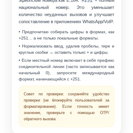
эфиопские номера как
Е.164
:
+251
+ полный
национальный номер. Это уменьшает
количество неудачных вызовов и улучшает
сопоставление в приложениях WhatsApp/VoIP.
• Предпочитаю собирать цифры в формах, как
+251…
а не только локальные форматы.
• Нормализовать ввод, удалив пробелы, тире и
круглые скобки → оставить только
+
и цифры.
• Если местный номер включает в себя префикс
соединительной линии (часто записывается как
начальный 0), запросите международный
формат, начинающийся с
+251
.
Совет по проверке: сохраняйте удобство
проверки (не блокируйте пользователей за
форматирование). Если точность имеет
значение, проверьте с помощью OTP/
обратного вызова.