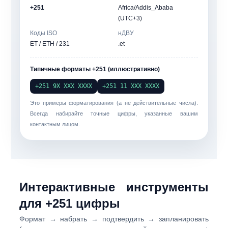
+251
Africa/Addis_Ababa
(UTC+3)
Коды ISO
нДВУ
ET / ETH / 231
.et
Типичные форматы +251 (иллюстративно)
+251 9Х ХХХ ХХХХ
+251 11 ХХХ ХХХХ
Это примеры форматирования (а не действительные числа).
Всегда набирайте точные цифры, указанные вашим
контактным лицом.
Интерактивные инструменты
для +
251
цифры
Формат → набрать → подтвердить → запланировать