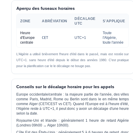
Aperçu des fuseaux horaires
DÉCALAGE
ZONE
ABRÉVIATION
S'APPLIQUE
UTC
Heure
Toute
d'Europe
CET
UTC+1
l'Algérie,
centrale
toute l'année
L'Algérie a utilisé brièvement l'heure d'été dans le passé, mais est restée sur
UTC+1.
sans heure d'été
depuis le début des années 1980. C'est pratique
pour la planification car le le décalage ne bouge pas.
Conseils sur le décalage horaire pour les appels
Europe occidentale/centrale :
la majeure partie de l'année, des villes
comme Paris, Madrid, Rome ou Berlin sont dans le
en même temps
comme Alger (CET/CEST vs CET). Quand l'Europe est à l'heure d'été,
l'Algérie reste à UTC+1, il peut donc y avoir un décalage d'une heure
selon la date.
Royaume-Uni et Irlande :
généralement
1 heure de retard
Algérie
(Londres 09h00 → Alger 10h00).
Côte Est des États-Unis :
généralement
5 à 6 heures de retard
, donc