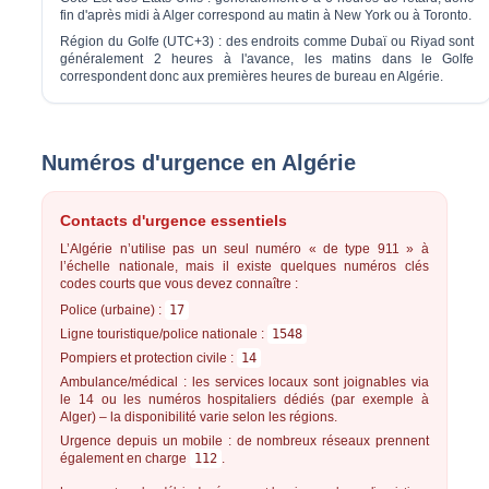
fin d'après midi à Alger correspond au matin à New York ou à Toronto.
Région du Golfe (UTC+3) :
des endroits comme Dubaï ou Riyad sont
généralement
2 heures à l'avance
, les matins dans le Golfe
correspondent donc aux premières heures de bureau en Algérie.
Numéros d'urgence en Algérie
Contacts d'urgence essentiels
L’Algérie n’utilise pas un seul numéro « de type 911 » à
l’échelle nationale, mais il existe quelques numéros clés
codes courts que vous devez connaître :
Police (urbaine) :
17
Ligne touristique/police nationale :
1548
Pompiers et protection civile :
14
Ambulance/médical :
les services locaux sont joignables via
le 14 ou les numéros hospitaliers dédiés (par exemple à
Alger) – la disponibilité varie selon les régions.
Urgence depuis un mobile :
de nombreux réseaux prennent
également en charge
112
.