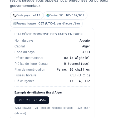
l'esprit lorsque vous appelez local entreprises ou bureaux
gouvernementaux.
Code pays :
+213
Codes ISO :
DZ/DZA/012
Fuseau horaire :
CET (UTC+1, pas d'heure d'été)
L'ALGÉRIE COMPOSE DES FAITS EN BREF
Nom du pays
Algérie
Capital
Alger
Code du pays
+213
Préfixe international
00 (d'Algérie)
Préfixe de ligne réseau
0 (domestique)
Plan de numérotation
Fermé, 10 chiffres
Fuseau horaire
CET (UTC+1)
Clé d'urgence
17, 14, 112
Exemple de téléphone fixe d'Alger
+213 21 123 4567
+213 (pays) · 21 (indicatif régional d'Alger) · 123 4567
(abonné).