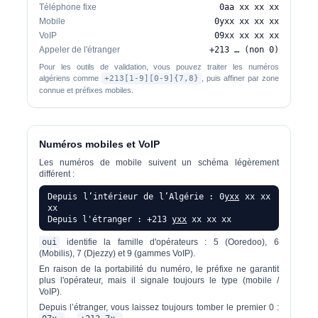
Téléphone fixe
0aa xx xx xx
Mobile
0yxx xx xx xx
VoIP
09xx xx xx xx
Appeler de l'étranger
+213 … (non 0)
Pour les outils de validation, vous pouvez traiter les numéros
algériens comme
+213[1-9][0-9]{7,8}
, puis affiner par zone
connue et préfixes mobiles.
Numéros mobiles et VoIP
Les numéros de mobile suivent un schéma légèrement
différent :
Depuis l’intérieur de l’Algérie : 0
yxx
xx xx
xx
Depuis l'étranger : +213
yxx
xx xx xx
oui
identifie la famille d'opérateurs : 5 (Ooredoo), 6
(Mobilis), 7 (Djezzy) et 9 (gammes VoIP).
En raison de la portabilité du numéro, le préfixe ne garantit
plus l'opérateur, mais il signale toujours le type (mobile /
VoIP).
Depuis l’étranger, vous laissez toujours tomber le premier 0 :