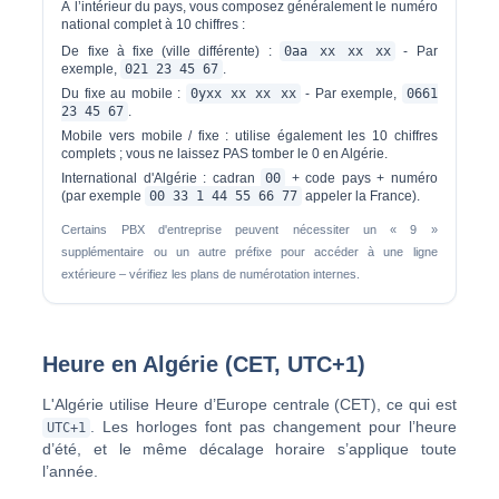
À l’intérieur du pays, vous composez généralement le numéro
national complet à 10 chiffres :
De fixe à fixe (ville différente) :
0aa xx xx xx
- Par
exemple,
021 23 45 67
.
Du fixe au mobile :
0yxx xx xx xx
- Par exemple,
0661
23 45 67
.
Mobile vers mobile / fixe :
utilise également les 10 chiffres
complets ; vous ne laissez PAS tomber le 0 en Algérie.
International d'Algérie :
cadran
00
+ code pays + numéro
(par exemple
00 33 1 44 55 66 77
appeler la France).
Certains PBX d'entreprise peuvent nécessiter un « 9 »
supplémentaire ou un autre préfixe pour accéder à une ligne
extérieure – vérifiez les plans de numérotation internes.
Heure en Algérie (CET, UTC+1)
L'Algérie utilise
Heure d’Europe centrale (CET)
, ce qui est
. Les horloges font
pas
changement pour l’heure
UTC+1
d’été, et le même décalage horaire s’applique toute
l’année.