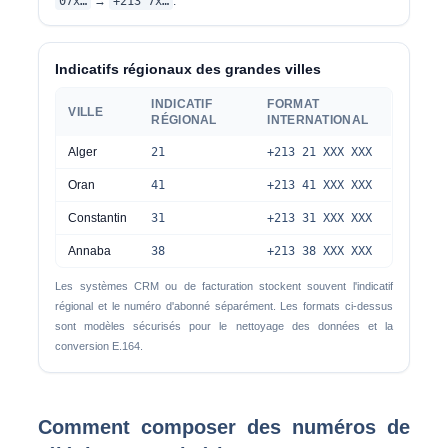
07x…
→
+213 7x…
.
Indicatifs régionaux des grandes villes
INDICATIF
FORMAT
VILLE
RÉGIONAL
INTERNATIONAL
Alger
21
+213 21 XXX XXX
Oran
41
+213 41 XXX XXX
Constantin
31
+213 31 XXX XXX
Annaba
38
+213 38 XXX XXX
Les systèmes CRM ou de facturation stockent souvent l'indicatif
régional et le numéro d'abonné séparément. Les formats ci-dessus
sont modèles sécurisés pour le nettoyage des données et la
conversion E.164.
Comment composer des numéros de