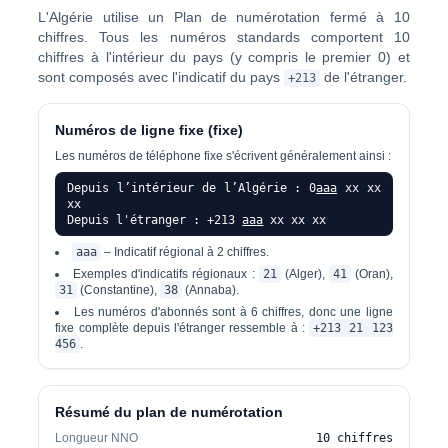
L'Algérie utilise un
Plan de numérotation fermé à 10
chiffres
. Tous les numéros standards comportent 10
chiffres à l'intérieur du pays (y compris le premier 0) et
sont composés avec l'indicatif du pays
de l'étranger.
+213
Numéros de ligne fixe (fixe)
Les numéros de téléphone fixe s'écrivent généralement ainsi :
Depuis l’intérieur de l’Algérie : 0
aaa
xx xx
xx
Depuis l'étranger : +213
aaa
xx xx xx
aaa
– Indicatif régional à 2 chiffres.
Exemples d'indicatifs régionaux :
21
(Alger),
41
(Oran),
31
(Constantine),
38
(Annaba).
Les numéros d'abonnés sont à 6 chiffres, donc une ligne
fixe complète depuis l'étranger ressemble à :
+213 21 123
456
.
Résumé du plan de numérotation
Longueur NNO
10 chiffres