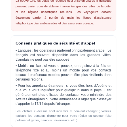
La couverture, les délais de réponse et la prise en charge linguistique
peuvent varier considérablement selon les grandes villes de la côte.
et les régions désertiques reculées. Les voyageurs doivent
également garder à portée de main les lignes d’assistance
téléphonique des ambassades et des assureurs voyage.
Conseils pratiques de sécurité et d'appel
•
Langues :
les opérateurs parleront principalement arabe ; Le
français est souvent disponible dans les grandes villes.
L'anglais ne peut pas être supposé.
•
Mobile ou fixe :
si vous le pouvez, enregistrez à la fois un
téléphone fixe et au moins un mobile pour vos contacts
locaux. Les réseaux mobiles peuvent être plus résilients dans
certaines régions.
•
Pour les appelants étrangers :
si vous êtes hors d'Algérie et
que vous vous inquiétez pour quelqu'un dans le pays, il est
généralement plus efficace de contacter votre ministère des
Affaires étrangères ou votre ambassade à Alger que d'essayer
d'appeler le 17/14 depuis l'étranger.
Les chiffres ci-dessus sont indicatifs et peuvent changer ; vérifiez
toujours les contacts d'urgence pour votre région ou secteur (site
pétrolier et gazier, campus universitaire, etc.).