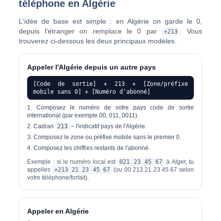
téléphone en Algérie
L'idée de base est simple : en Algérie on garde le 0,
depuis l'étranger on remplace le 0 par
. Vous
+213
trouverez ci-dessous les deux principaux modèles.
Appeler l'Algérie depuis un autre pays
[Code de sortie] + 213 + [Zone/préfixe
mobile sans 0] + [Numéro d'abonné]
Composez le numéro de votre pays
code de sortie
international
(par exemple 00, 011, 0011).
Cadran
213
– l'indicatif pays de l'Algérie.
Composez le
zone ou préfixe mobile
sans le premier 0.
Composez les chiffres restants de l'abonné.
Exemple : si le numéro local est
021 23 45 67
à Alger, tu
appelles
+213 21 23 45 67
(ou 00 213 21 23 45 67 selon
votre téléphone/forfait).
Appeler en Algérie