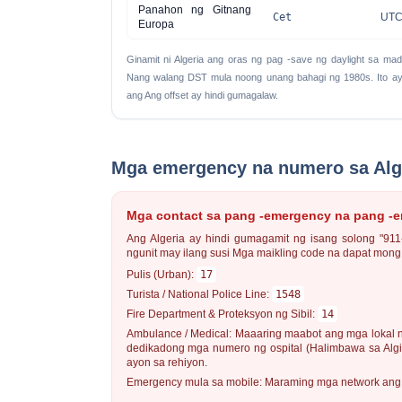
Panahon ng Gitnang
Cet
UTC
Europa
Ginamit ni Algeria ang oras ng pag -save ng daylight sa mad
Nang walang DST
mula noong unang bahagi ng 1980s. Ito ay
ang Ang offset ay hindi gumagalaw.
Mga emergency na numero sa Alg
Mga contact sa pang -emergency na pang -
Ang Algeria ay hindi gumagamit ng isang solong "91
ngunit may ilang susi Mga maikling code na dapat mon
Pulis (Urban):
17
Turista / National Police Line:
1548
Fire Department & Proteksyon ng Sibil:
14
Ambulance / Medical:
Maaaring maabot ang mga lokal n
dedikadong mga numero ng ospital (Halimbawa sa Algie
ayon sa rehiyon.
Emergency mula sa mobile:
Maraming mga network ang