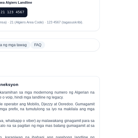
wa Algiers Landline
 21 123 4567
nsa) · 21 (Algiers Area Code) · 123 4567 (tagasuskribi).
a ng mga tawag
FAQ
oneksyon
t karamihan sa mga modernong numero ng Algerian na
e o voip
, hindi mga landline ng legacy.
 operator ang Mobilis, Djezzy at Ooredoo. Gumagamit
 mga prefix, na tumutulong sa iyo na makilala ang mga
, whatsapp o viber) ay malawakang ginagamit para sa
alo na sa pagitan ng mga mas batang gumagamit at sa
o, karaniwan na ibahagi ang parehong landline ng