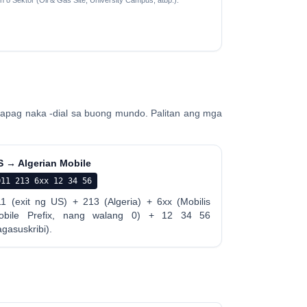
 o Sektor (Oil & Gas Site, University Campus, atbp.).
apag naka -dial sa buong mundo. Palitan ang mga
S → Algerian Mobile
011 213 6xx 12 34 56
11 (exit ng US) + 213 (Algeria) + 6xx (Mobilis
obile Prefix, nang walang 0) + 12 34 56
agasuskribi).