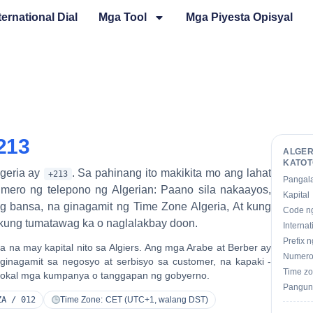
ternational Dial
Mga Tool
Mga Piyesta Opisyal
213
ALGE
KATO
geria ay
. Sa pahinang ito makikita mo ang lahat
+213
Pangal
ro ng telepono ng Algerian: Paano sila nakaayos,
Kapital
ng bansa, na ginagamit ng Time Zone Algeria, At kung
Code n
ung tumatawag ka o naglalakbay doon.
Internat
Prefix n
ca na may kapital nito sa
Algiers
. Ang mga Arabe at Berber ay
Numero
ginagamit
sa negosyo at serbisyo sa customer, na kapaki -
Time z
lokal mga kumpanya o tanggapan ng gobyerno.
Pangun
ZA / 012
Time Zone:
CET (UTC+1, walang DST)