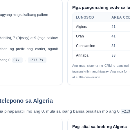
Mga pangunahing code sa lu
agyang magkakaibang pattern:
LUNGSOD
AREA CO
Algiers
21
Oran
41
Mobilis), 7 (Djezzy) at 9 (mga saklaw
Constantine
31
yahan ng prefix ang carrier, ngunit
Annaba
38
nang 0:
07x…
→
+213 7x…
.
Ang mga sistema ng CRM o pagsingil 
tagasuskribi nang hiwalay. Ang mga forma
at e.164 conversion.
telepono sa Algeria
ia pinapanatili mo ang 0, mula sa ibang bansa pinalitan mo ang 0
+213
Pag -dial sa loob ng Algeria