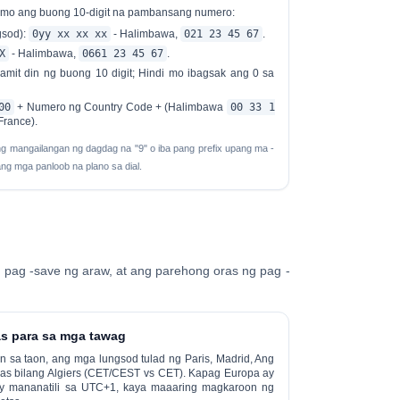
l mo ang buong 10-digit na pambansang numero:
gsod):
0yy xx xx xx
- Halimbawa,
021 23 45 67
.
X
- Halimbawa,
0661 23 45 67
.
it din ng buong 10 digit; Hindi mo ibagsak ang 0 sa
00
+ Numero ng Country Code + (Halimbawa
00 33 1
rance).
g mangailangan ng dagdag na "9" o iba pang prefix upang ma -
ang mga panloob na plano sa dial.
 pag -save ng araw, at ang parehong oras ng pag -
as para sa mga tawag
 sa taon, ang mga lungsod tulad ng Paris, Madrid, Ang
ras
bilang Algiers (CET/CEST vs CET). Kapag Europa ay
 ay mananatili sa UTC+1, kaya maaaring magkaroon ng