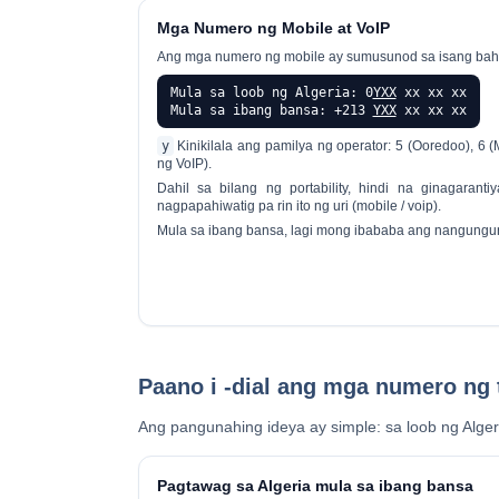
Mga Numero ng Mobile at VoIP
Ang mga numero ng mobile ay sumusunod sa isang bah
Mula sa loob ng Algeria: 0
YXX
xx xx xx
Mula sa ibang bansa: +213
YXX
xx xx xx
y
Kinikilala ang pamilya ng operator: 5 (Ooredoo), 6 (
ng VoIP).
Dahil sa bilang ng portability, hindi na ginagaranti
nagpapahiwatig pa rin ito ng uri (mobile / voip).
Mula sa ibang bansa, lagi mong ibababa ang nangungu
Paano i -dial ang mga numero ng 
Ang pangunahing ideya ay simple: sa loob ng Alger
Pagtawag sa Algeria mula sa ibang bansa