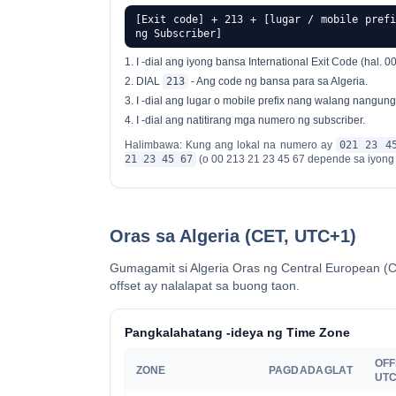
[Exit code] + 213 + [lugar / mobile prefi
ng Subscriber]
I -dial ang iyong bansa
International Exit Code
(hal. 00
DIAL
213
- Ang code ng bansa para sa Algeria.
I -dial ang
lugar o mobile prefix
nang walang nangung
I -dial ang natitirang mga numero ng subscriber.
Halimbawa: Kung ang lokal na numero ay
021 23 4
21 23 45 67
(o 00 213 21 23 45 67 depende sa iyong 
Oras sa Algeria (CET, UTC+1)
Gumagamit si Algeria
Oras ng Central European (
offset ay nalalapat sa buong taon.
Pangkalahatang -ideya ng Time Zone
OFF
ZONE
PAGDADAGLAT
UT