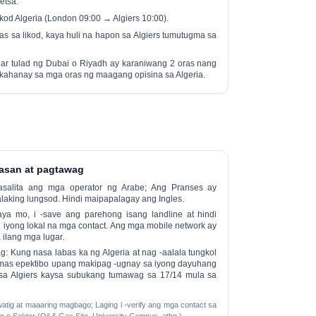
etsa.
ikod
Algeria (London 09:00 → Algiers 10:00).
as sa likod
, kaya huli na hapon sa Algiers tumutugma sa
ar tulad ng Dubai o Riyadh ay karaniwang
2 oras nang
kahanay sa mga oras ng maagang opisina sa Algeria.
gtasan at pagtawag
alita ang mga operator ng Arabe; Ang Pranses ay
aking lungsod. Hindi maipapalagay ang Ingles.
a mo, i -save ang parehong isang landline at hindi
 iyong lokal na mga contact. Ang mga mobile network ay
ilang mga lugar.
g:
Kung nasa labas ka ng Algeria at nag -aalala tungkol
 mas epektibo upang makipag -ugnay sa iyong dayuhang
sa Algiers kaysa subukang tumawag sa 17/14 mula sa
tig at maaaring magbago; Laging i -verify ang mga contact sa