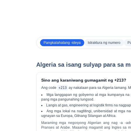
Pangkalahatang -ideya
Istraktura ng numero
Pa
Algeria sa isang sulyap para sa
Sino ang karaniwang gumagamit ng +213?
Ang code
+213
ay nakalaan para sa
Algeria lamang
. M
Mga tanggapan ng gobyerno at mga kumpanya na pa
pang mga pangunahing lungsod.
Langis at gas, engineering at logistik firms na nagp
Ang mga lokal na nagtitingi, unibersidad at mga na
ugnayan sa Europa, Gitnang Silangan at Africa.
Maraming mga negosyong Algerian ang nag -a -ad
Pranses
at
Arabe
. Maaaring magamit ang Ingles sa 