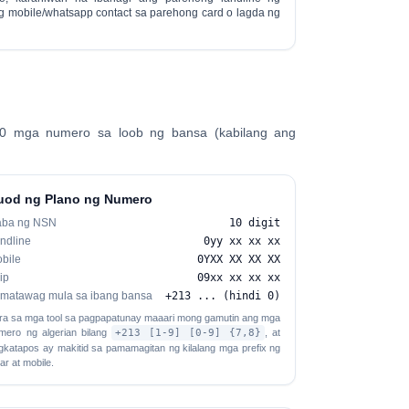
g mobile/whatsapp contact sa parehong card o lagda ng
0 mga numero sa loob ng bansa (kabilang ang
uod ng Plano ng Numero
aba ng NSN
10 digit
ndline
0yy xx xx xx
bile
0YXX XX XX XX
ip
09xx xx xx xx
matawag mula sa ibang bansa
+213 ... (hindi 0)
ra sa mga tool sa pagpapatunay maaari mong gamutin ang mga
mero ng algerian bilang
+213 [1-9] [0-9] {7,8}
, at
gkatapos ay makitid sa pamamagitan ng kilalang mga prefix ng
gar at mobile.