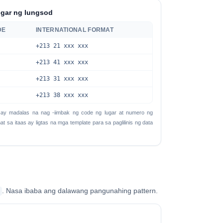
gar ng lungsod
DE
INTERNATIONAL FORMAT
+213 21 xxx xxx
+213 41 xxx xxx
+213 31 xxx xxx
+213 38 xxx xxx
ay madalas na nag -iimbak ng code ng lugar at numero ng
t sa itaas ay ligtas na mga template para sa paglilinis ng data
. Nasa ibaba ang dalawang pangunahing pattern.