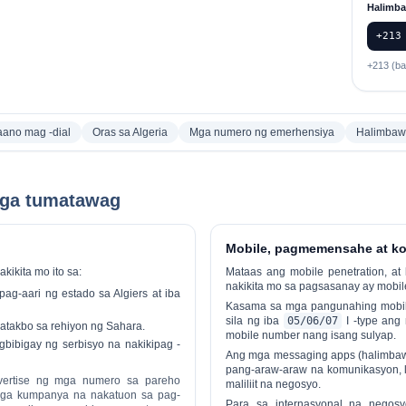
Halimba
+213
+213 (ba
ano mag -dial
Oras sa Algeria
Mga numero ng emerhensiya
Halimbaw
 mga tumatawag
Mobile, pagmemensahe at k
akikita mo ito sa:
Mataas ang mobile penetration, a
nakikita mo sa pagsasanay ay
mobil
g-aari ng estado sa Algiers at iba
Kasama sa mga pangunahing mobile
sila ng iba
05/06/07
I -type ang
apatakbo sa rehiyon ng Sahara.
mobile number nang isang sulyap.
gbibigay ng serbisyo na nakikipag -
Ang mga messaging apps (halimbawa
pang-araw-araw na komunikasyon, l
vertise ng mga numero sa pareho
maliliit na negosyo.
mga kumpanya na nakatuon sa pag-
Para sa internasyonal na negosy