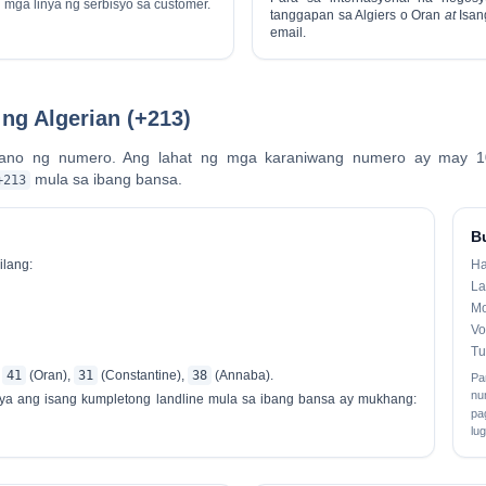
g mga linya ng serbisyo sa customer.
tanggapan sa Algiers o Oran
at
Isan
email.
ng Algerian (+213)
plano ng numero
. Ang lahat ng mga karaniwang numero ay may 1
mula sa ibang bansa.
+213
B
ilang:
H
La
Mo
Vo
Tu
,
41
(Oran),
31
(Constantine),
38
(Annaba).
Pa
nu
ya ang isang kumpletong landline mula sa ibang bansa ay mukhang:
pa
lu