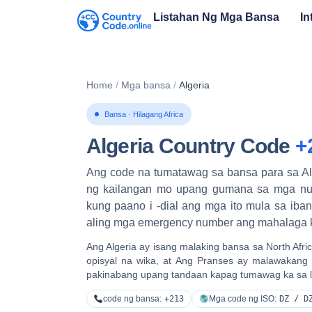
Listahan Ng Mga Bansa
In
Home
/
Mga bansa
/
Algeria
Bansa · Hilagang Africa
Algeria Country Code
+
Ang code na tumatawag sa bansa para sa Al
ng kailangan mo upang gumana sa mga nume
kung paano i -dial ang mga ito mula sa iba
aling mga emergency number ang mahalaga k
Ang Algeria ay isang malaking bansa sa North Afri
opisyal na wika, at
Ang Pranses ay malawakang 
pakinabang upang tandaan kapag tumawag ka sa 
code ng bansa:
+213
Mga code ng ISO:
DZ / D