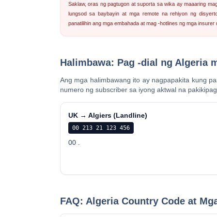
Saklaw, oras ng pagtugon at suporta sa wika ay maaaring ma
lungsod sa baybayin at mga remote na rehiyon ng disyert
panatilihin ang mga embahada at mag -hotlines ng mga insurer 
Halimbawa: Pag -dial ng Algeria 
Ang mga halimbawang ito ay nagpapakita kung pa
numero ng subscriber sa iyong aktwal na pakikipag
UK → Algiers (Landline)
00 213 21 123 456
00 .
FAQ: Algeria Country Code at Mg