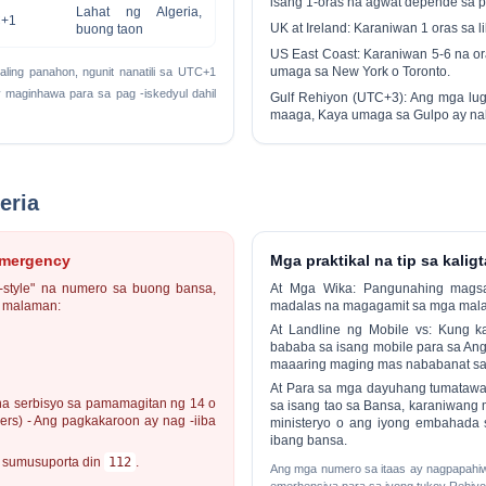
isang 1-oras na agwat depende sa p
Lahat ng Algeria,
+1
UK at Ireland:
Karaniwan
1 oras sa l
buong taon
US East Coast:
Karaniwan
5-6 na or
umaga sa New York o Toronto.
aling panahon, ngunit nanatili sa UTC+1
 maginhawa para sa pag -iskedyul dahil
Gulf Rehiyon (UTC+3):
Ang mga lug
maaga
, Kaya umaga sa Gulpo ay na
eria
emergency
Mga praktikal na tip sa kali
1-style" na numero sa buong bansa,
At
Mga Wika:
Pangunahing magsas
g malaman:
madalas na magagamit sa mga malal
At
Landline ng Mobile vs:
Kung kay
bababa sa isang mobile para sa Ang
maaaring maging mas nababanat sa 
At
Para sa mga dayuhang tumatawa
a serbisyo sa pamamagitan ng 14 o
sa isang tao sa Bansa, karaniwang
rs) - Ang pagkakaroon ay nag -iiba
ministeryo o ang iyong embahada 
ibang bansa.
 sumusuporta din
112
.
Ang mga numero sa itaas ay nagpapahiwa