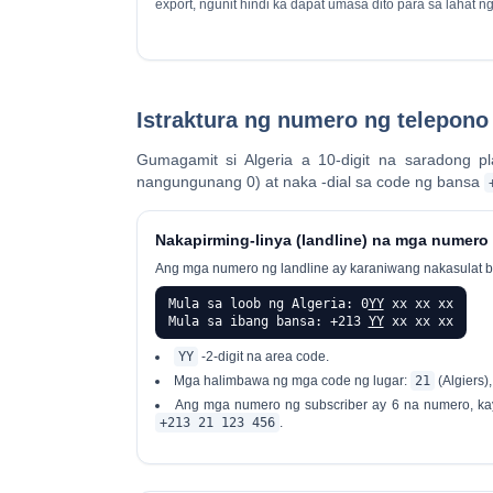
export, ngunit hindi ka dapat umasa dito para sa lahat n
Istraktura ng numero ng telepono 
Gumagamit si Algeria a
10-digit na saradong 
nangungunang 0) at naka -dial sa code ng bansa
Nakapirming-linya (landline) na mga numero
Ang mga numero ng landline ay karaniwang nakasulat b
Mula sa loob ng Algeria: 0
YY
xx xx xx
Mula sa ibang bansa: +213
YY
xx xx xx
YY
-2-digit na area code.
Mga halimbawa ng mga code ng lugar:
21
(Algiers)
Ang mga numero ng subscriber ay 6 na numero, ka
+213 21 123 456
.