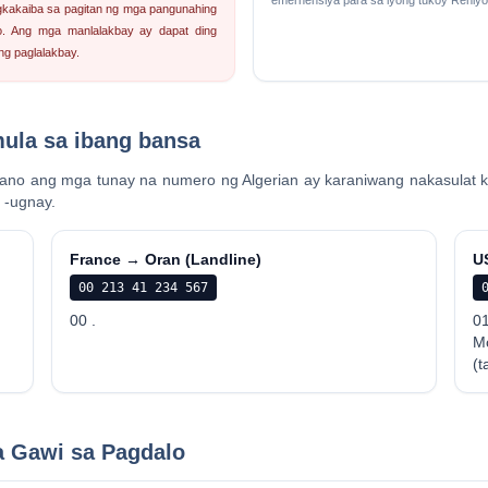
emerhensiya para sa iyong tukoy Rehiyon
gkakaiba sa pagitan ng mga pangunahing
o. Ang mga manlalakbay ay dapat ding
ng paglalakbay.
mula sa ibang bansa
ano ang mga tunay na numero ng Algerian ay karaniwang nakasulat k
 -ugnay.
France → Oran (Landline)
U
00 213 41 234 567
00 .
0
M
(t
a Gawi sa Pagdalo