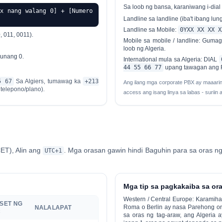
Sa loob ng bansa, karaniwang i-dia
x nang walang 0] + [Numero
Landline sa landline (iba't ibang lun
Landline sa Mobile:
0YXX XX XX X
, 011, 0011).
Mobile sa mobile / landline:
Gumagam
loob ng Algeria.
unang 0.
International mula sa Algeria:
DIAL
44 55 66 77
upang tawagan ang F
5 67
Sa Algiers, tumawag ka
+213
Ang ilang mga corporate PBX ay maaarin
telepono/plano).
access ang isang linya sa labas - suriin 
CET)
, Alin ang
. Mga orasan gawin
hindi
Baguhin para sa oras ng
UTC+1
Mga tip sa pagkakaiba sa or
Western / Central Europe:
Karamihan
SET NG
Roma o Berlin ay nasa
Parehong o
NALALAPAT
C
sa oras ng tag-araw, ang Algeria