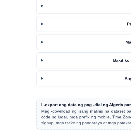
P
Ma
Bakit ko
An
I -export ang data ng pag -dial ng Algeria pa
Mag -download ng isang malinis na dataset p
code ng lugar, mga prefix ng mobile, Time Z
signup, mga tseke ng pandaraya at mga patakara