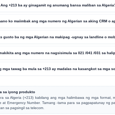
Ang +213 ba ay ginagamit ng anumang bansa maliban sa Algeria
aano ko maiimbak ang mga numero ng Algerian sa aking CRM o a
s gusto ba ng mga Algerian na makipag -ugnay sa landline o mob
 nakikita ang mga numero na nagsisimula sa 021 /041 /031 sa hali
g mga tawag ba mula sa +213 ay madalas na kasangkot sa mga s
ra sa iyong produkto
ara sa Algeria (+213) kabilang ang mga halimbawa ng mga format, 
one at Emergency Number. Tamang -tama para sa pagpapatunay ng pa
n sa pagsingil sa telecom.