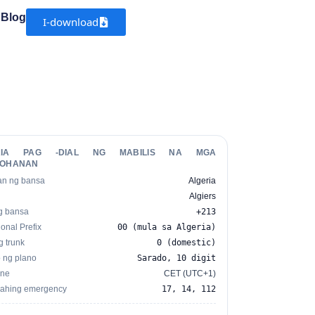
Blog
I-download
RIA PAG -DIAL NG MABILIS NA MGA
TOHANAN
an ng bansa
Algeria
Algiers
g bansa
+213
ional Prefix
00 (mula sa Algeria)
g trunk
0 (domestic)
 ng plano
Sarado, 10 digit
one
CET (UTC+1)
ahing emergency
17, 14, 112