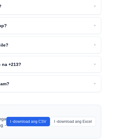
?
+
pp?
+
ile?
+
p na +213?
+
cam?
+
mga
I -download ang CSV
I -download ang Excel
g -