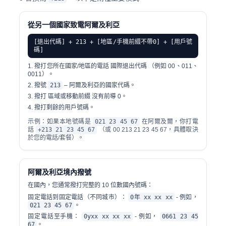
從另一個國家致電阿爾及利亞
[退出代碼] + 213 + [地區/手機前綴不帶0] + [用戶號
碼]
撥打您所在國家/地區的電話
國際退出代碼
（例如 00、011、
0011）。
撥號
213
– 阿爾及利亞的國家代碼。
撥打
區域或移動前綴
沒有前導 0。
撥打剩餘的用戶號碼。
示例：如果本地號碼是
021 23 45 67
在阿爾及爾，你打電
話
+213 21 23 45 67
（或 00 213 21 23 45 67，具體取決
於您的電話/套餐）。
阿爾及利亞境內撥號
在國內，您通常撥打完整的 10 位數國內號碼：
固定電話到固定電話（不同城市）：
0年 xx xx xx
- 例如，
021 23 45 67
。
固定電話至手機：
0yxx xx xx xx
- 例如，
0661 23 45
67
。