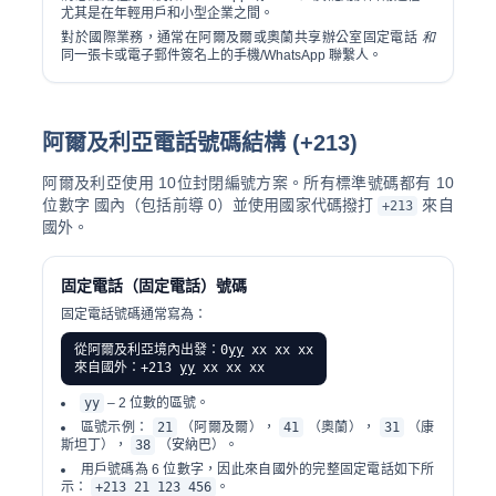
尤其是在年輕用戶和小型企業之間。
對於國際業務，通常在阿爾及爾或奧蘭共享辦公室固定電話
和
同一張卡或電子郵件簽名上的手機/WhatsApp 聯繫人。
阿爾及利亞電話號碼結構 (+213)
阿爾及利亞使用
10位封閉編號方案
。所有標準號碼都有 10
位數字 國內（包括前導 0）並使用國家代碼撥打
來自
+213
國外。
固定電話（固定電話）號碼
固定電話號碼通常寫為：
從阿爾及利亞境內出發：0
yy
xx xx xx
來自國外：+213
yy
xx xx xx
yy
– 2 位數的區號。
區號示例：
21
（阿爾及爾），
41
（奧蘭），
31
（康
斯坦丁），
38
（安納巴）。
用戶號碼為 6 位數字，因此來自國外的完整固定電話如下所
示：
+213 21 123 456
。