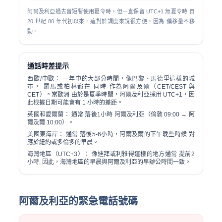
阿爾及利亞過去曾短暫使用夏令時，但一直保留 UTC+1
無夏令時
自
20 世紀 80 年代初以來。這對於調度來說很方便，因為 偏移量不移
動。
通話時差提示
西歐/中歐：
一年中的大部分時間，像巴黎、馬德里這樣的城
市， 羅馬或柏林都在
同時
作為阿爾及爾（CET/CEST 與
CET）。當歐洲 由於是夏季時間，阿爾及利亞採用 UTC+1，因
此根據日期可能會有 1 小時的差距。
英國和愛爾蘭：
通常
落後1小時
阿爾及利亞（倫敦 09:00 → 阿
爾及爾 10:00）。
美國東海岸：
通常
落後5-6小時
，阿爾及爾的下午晚些時候 對
應於紐約或多倫多的早晨。
海灣地區（UTC+3）：
像迪拜或利雅得這樣的地方通常
提前2
小時
, 因此，海灣地區的早晨與阿爾及利亞的早辦公時間一致。
阿爾及利亞的緊急電話號碼