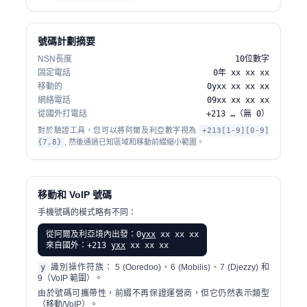
號碼計劃摘要
NSN長度
10位數字
固定電話
0年 xx xx xx
移動的
0yxx xx xx xx
網絡電話
09xx xx xx xx
從國外打電話
+213 …（無 0）
對於驗證工具，您可以將阿爾及利亞數字視為
+213[1-9][0-9]
{7,8}
, 然後通過已知區域和移動前綴縮小範圍。
移動和 VoIP 號碼
手機號碼的模式略有不同：
從阿爾及利亞境內出發：0
yxx
xx xx xx
來自國外：+213
yxx
xx xx xx
y
識別操作符族： 5 (Ooredoo)、6 (Mobilis)、7 (Djezzy) 和
9（VoIP 範圍）。
由於號碼可攜帶性，前綴不再保證運營商，但它仍然表示類型
（移動/VoIP）。