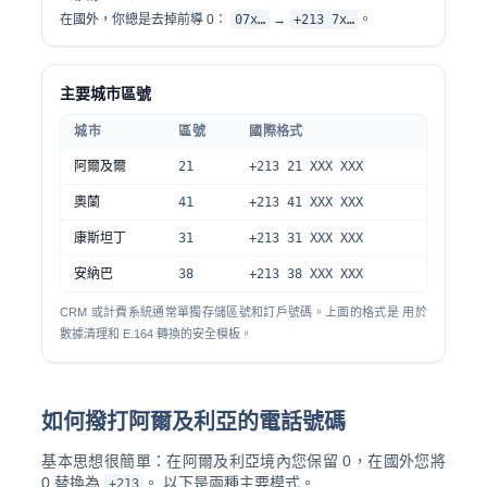
在國外，你總是去掉前導 0：
07x…
→
+213 7x…
。
主要城市區號
城市
區號
國際格式
阿爾及爾
21
+213 21 XXX XXX
奧蘭
41
+213 41 XXX XXX
康斯坦丁
31
+213 31 XXX XXX
安納巴
38
+213 38 XXX XXX
CRM 或計費系統通常單獨存儲區號和訂戶號碼。上面的格式是 用於
數據清理和 E.164 轉換的安全模板。
如何撥打阿爾及利亞的電話號碼
基本思想很簡單：在阿爾及利亞境內您保留 0，在國外您將
0 替換為
。 以下是兩種主要模式。
+213