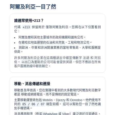
阿爾及利亞一目了然
誰通常使用+213？
代碼
+213
保留用於
僅限阿爾及利亞
。您將在以下位置看到
它：
阿爾及爾和其他主要城市的政府機關和國有公司。
在撒哈拉地區運營的石油和天然氣、工程和物流公司。
與歐洲、中東和非洲開展業務的當地零售商、大學和服務提
供商。
許多阿爾及利亞企業在這兩種語言中都宣傳數字
法語
和
阿拉
伯
。 以出口為重點的公司可能會提供英語，但您不應該在所有
客戶服務熱線中都依賴它。
移動、消息傳遞和連接
移動普及率很高，您在實踐中看到的大多數現代阿爾及利亞數字
都是
移動或網絡電話
，而不是傳統的固定電話。
主要移動運營商包括 Mobilis、Djezzy 和 Ooredoo。他們使用不
同的
05 / 06 / 07
類型前綴， 這可以幫助您一目了然地識
別手機號碼。
消息應用程序（例如 WhatsApp 或 Viber）廣泛用於日常通信，