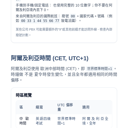
手機到手機/固定電話：
也使用完整的 10 位數字；你不要在阿
爾及利亞境內丟下 0。
來自阿爾及利亞的國際航班：
撥號
00
+ 國家代碼 + 號碼 （例
如
00 33 1 44 55 66 77
致電法國）。
某些公司 PBX 可能需要額外的“9”或其他前綴才能訪問外線 - 檢查內部
撥號計劃。
阿爾及利亞時間 (CET, UTC+1)
阿爾及利亞使用
歐洲中部時間 (CET)
，即
。
世界標準時間+1
時鐘做
不是
夏令時發生變化，並且全年都適用相同的時間
偏移。
時區概覽
UTC 偏移
區
縮寫
適用
量
中歐
英語四級
世界標準時
阿爾及利亞全
時間
考試
間+1
境，全年