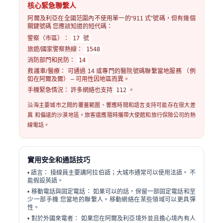
核心緊急聯繫人
阿爾及利亞在全國范圍內不使用單一的“911 式”號碼，但有幾個
關鍵號碼 您應該知道的短代碼：
警察（市區）：
17 號
旅遊/國家警察熱線：
1548
消防部門和民防：
14
救護車/醫療：
可通過 14 或專門的醫院號碼聯繫當地服務 （例
如在阿爾及爾） – 可用性因地區而異。
手機緊急情況：
許多網絡也支持
112
。
沿海主要城市之間的覆蓋範圍、響應時間和語言支持可能存在很大差
異 和偏遠的沙漠地區。旅客還應隨時攜帶大使館和旅行保險公司的熱
線電話。
實用安全和通話技巧
•
語言：
接線員主要講阿拉伯語；大城市通常可以使用法語。 不
能假設英語。
•
移動電話與固定電話：
如果可以的話，保留一部固定電話和至
少一部手機 您當地的聯繫人。移動網絡在某些領域可以更具彈
性。
•
對於外國來電者：
如果您在阿爾及利亞境外並且擔心境內有人