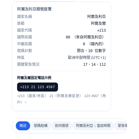
阿爾及利亞撥號速覽
國家名稱
阿爾及利亞
首都
阿爾及爾
國家代碼
+213
國際前綴
00 （來自阿爾及利亞）
中繼前綴
0 （國內的）
號碼計劃
閉合，10 位數字
時區
歐洲中部時間 (UTC+1)
關鍵緊急情況
17、14、112
阿爾及爾固定電話示例
+213 21 123 4567
+213（國家/地區）·21（阿爾及爾區號）·123 4567（用
戶）。
概述
號碼結構
如何撥號
阿爾及利亞 :: 當前時間
緊急電話號碼