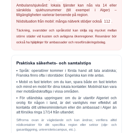
Ambulans/sjukvård:
lokala tjänster kan nås via 14 eller
särskilda sjukhusnummer (till exempel i Alger) –
tillgängligheten varierar beroende på region.
Nödsituation från mobil:
många nätverk stödjer också
112
.
Täckning, svarstider och språkstöd kan skilja sig mycket mellan
större städer vid kusten och avlägsna ökenregioner. Resenärer bör
också ha hjälplinjer för ambassader och reseförsäkringsbolag.
Praktiska säkerhets- och samtalstips
•
Språk:
operatörer kommer i första hand att tala arabiska;
Franska finns ofta i storstäder. Engelska kan inte antas.
•
Mobil vs fast telefon:
om du kan, spara både en fast telefon
och minst en mobil för dina lokala kontakter. Mobilnät kan vara
mer motståndskraftiga i vissa områden.
•
För utländska uppringare:
om du är utanför Algeriet och
orolig för någon i land, är det vanligtvis mer effektivt att
kontakta ditt utrikesministerium eller din ambassad i Alger än
att försöka ringa 17/14 från utlandet.
Siffrorna ovan är vägledande och kan ändras; verifiera alltid
nödkontakter för ditt specifika region eller sektor (olje- och
gasanläggning, universitetscampus, etc.).