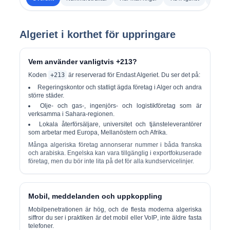
Algeriet i korthet för uppringare
Vem använder vanligtvis +213?
Koden
+213
är reserverad för
Endast Algeriet
. Du ser det på:
Regeringskontor och statligt ägda företag i Alger och andra
större städer.
Olje- och gas-, ingenjörs- och logistikföretag som är
verksamma i Sahara-regionen.
Lokala återförsäljare, universitet och tjänsteleverantörer
som arbetar med Europa, Mellanöstern och Afrika.
Många algeriska företag annonserar nummer i båda
franska
och
arabiska
. Engelska kan vara tillgänglig i exportfokuserade
företag, men du bör inte lita på det för alla kundservicelinjer.
Mobil, meddelanden och uppkoppling
Mobilpenetrationen är hög, och de flesta moderna algeriska
siffror du ser i praktiken är det
mobil eller VoIP
, inte äldre fasta
telefoner.