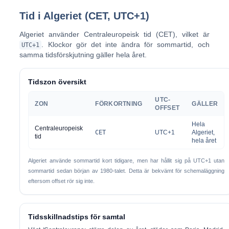
Tid i Algeriet (CET, UTC+1)
Algeriet använder
Centraleuropeisk tid (CET)
, vilket är
. Klockor gör det
inte
ändra för sommartid, och
UTC+1
samma tidsförskjutning gäller hela året.
Tidszon översikt
UTC-
ZON
FÖRKORTNING
GÄLLER
OFFSET
Hela
Centraleuropeisk
CET
UTC+1
Algeriet,
tid
hela året
Algeriet använde sommartid kort tidigare, men har hållit sig på UTC+1
utan
sommartid
sedan början av 1980-talet. Detta är bekvämt för schemaläggning
eftersom offset rör sig inte.
Tidsskillnadstips för samtal