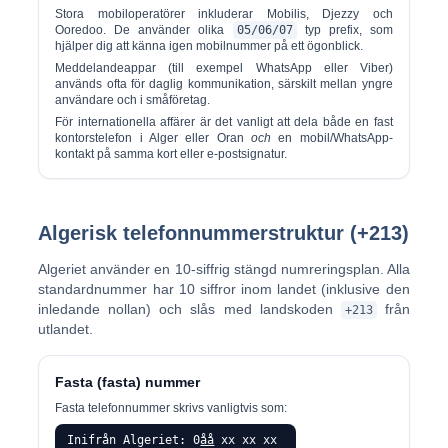
Stora mobiloperatörer inkluderar Mobilis, Djezzy och
Ooredoo. De använder olika
05/06/07
typ prefix, som
hjälper dig att känna igen mobilnummer på ett ögonblick.
Meddelandeappar (till exempel WhatsApp eller Viber)
används ofta för daglig kommunikation, särskilt mellan yngre
användare och i småföretag.
För internationella affärer är det vanligt att dela både en fast
kontorstelefon i Alger eller Oran
och
en mobil/WhatsApp-
kontakt på samma kort eller e-postsignatur.
Algerisk telefonnummerstruktur (+213)
Algeriet använder en
10-siffrig stängd numreringsplan
. Alla
standardnummer har 10 siffror inom landet (inklusive den
inledande nollan) och slås med landskoden
från
+213
utlandet.
Fasta (fasta) nummer
Fasta telefonnummer skrivs vanligtvis som:
Inifrån Algeriet: 0
åå
xx xx xx