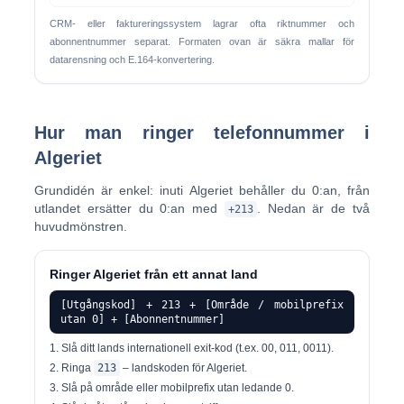
CRM- eller faktureringssystem lagrar ofta riktnummer och
abonnentnummer separat. Formaten ovan är säkra mallar för
datarensning och E.164-konvertering.
Hur man ringer telefonnummer i
Algeriet
Grundidén är enkel: inuti Algeriet behåller du 0:an, från
utlandet ersätter du 0:an med
. Nedan är de två
+213
huvudmönstren.
Ringer Algeriet från ett annat land
[Utgångskod] + 213 + [Område / mobilprefix
utan 0] + [Abonnentnummer]
Slå ditt lands
internationell exit-kod
(t.ex. 00, 011, 0011).
Ringa
213
– landskoden för Algeriet.
Slå på
område eller mobilprefix
utan ledande 0.