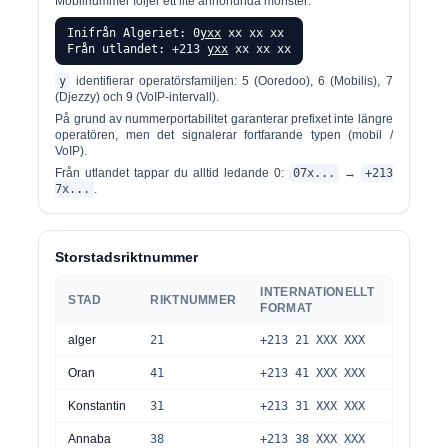
Mobilnummer följer ett lite annorlunda mönster:
Inifrån Algeriet: 0
yxx
xx xx xx
Från utlandet: +213
yxx
xx xx xx
y
identifierar operatörsfamiljen: 5 (Ooredoo), 6 (Mobilis), 7
(Djezzy) och 9 (VoIP-intervall).
På grund av nummerportabilitet garanterar prefixet inte längre
operatören, men det signalerar fortfarande typen (mobil /
VoIP).
Från utlandet tappar du alltid ledande 0:
07x...
→
+213
7x...
.
Storstadsriktnummer
INTERNATIONELLT
STAD
RIKTNUMMER
FORMAT
alger
21
+213 21 XXX XXX
Oran
41
+213 41 XXX XXX
Konstantin
31
+213 31 XXX XXX
Annaba
38
+213 38 XXX XXX