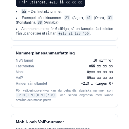
Från utlandet: +213
åå
xx xx xx
åå
– 2-siffrigt riktnummer.
Exempel på riktnummer:
21
(Alger),
41
(Oran),
31
(Konstantin),
38
(Annaba).
Abonnentnummer är 6-siffriga, så en komplett fast telefon
från utlandet ser ut så här:
+213 21 123 456
.
Nummerplanssammanfattning
NSN längd
10 siffror
Fast telefon
0åå xx xx xx
Mobil
0yxx xx xx xx
VoIP
09xx xx xx xx
Ringer från utlandet
+213 … (ingen 0)
För valideringsverktyg kan du behandla algeriska nummer som
+213[1-9][0-9]{7,8}
, och sedan avgränsa med kända
område och mobila prefix.
Mobil- och VoIP-nummer