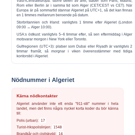
Väst-/Centraleuropa:
större delen av året, städer som Paris, Madrid,
Rom eller Berlin är i
samma tid
som Alger (CET/CEST vs CET). När
Europa är på sommartid stannar Algeriet på UTC+1, så det kan finnas
en 1 timmes mellanrum beroende på datum.
Storbritannien och Irland:
vanligtvis
1 timme efter
Algeriet (London
09:00 → Alger 10:00).
USA:s östkust:
vanligtvis
5–6 timmar efter
, så sen eftermiddag i Alger
motsvarar morgon i New York eller Toronto.
Gulfregionen (UTC+3):
platser som Dubai eller Riyadh är vanligtvis
2
timmar framåt
, så morgnar i viken överensstämmer med tidiga
kontorstid i Algeriet.
Nödnummer i Algeriet
Kärna nödkontakter
Algeriet använder inte ett enda "911-stil" nummer i hela
landet, men det finns några nyckel korta koder du bör känna
till:
Polis (urban):
17
Turist-/rikspolislinjen:
1548
Brandkår och civilskydd:
14