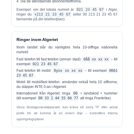
Slå de återstående abonnentsiffrorna.
Exempel: om det lokala numret är
021 23 45 67
i Alger,
ringer du
+213 21 23 45 67
(eller 00 213 21 23 45 67
beroende på din telefon/plan).
Ringer inom Algeriet
Inom landet slår du vanligtvis hela 10-siffriga nationella
numret:
Fast telefon till fast telefon (annan stad):
0åå xx xx xx
– till
exempel
021 23 45 67
.
Fast telefon till mobil:
0yxx xx xx xx
– till exempel
0661
23 45 67
.
Mobil till mobil/fast telefon:
använder också hela 10 siffrorna;
du släpper INTE 0:an i Algeriet.
Internationell från Algeriet:
ringa
00
+ landskod + nummer
(till exempel
00 33 1 44 55 66 77
att ringa Frankrike).
Vissa företagsväxelapparater kan kräva ett extra "9" eller annat
prefix för att komma åt en extern linje – kontrollera interna
uppringningsplaner.