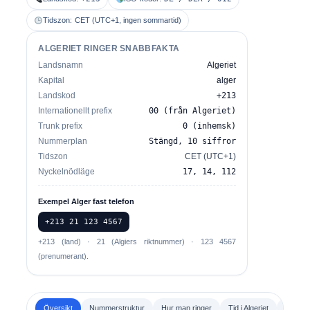
Tidszon:
CET (UTC+1, ingen sommartid)
ALGERIET RINGER SNABBFAKTA
Landsnamn
Algeriet
Kapital
alger
Landskod
+213
Internationellt prefix
00 (från Algeriet)
Trunk prefix
0 (inhemsk)
Nummerplan
Stängd, 10 siffror
Tidszon
CET (UTC+1)
Nyckelnödläge
17, 14, 112
Exempel Alger fast telefon
+213 21 123 4567
+213 (land) · 21 (Algiers riktnummer) · 123 4567
(prenumerant).
Översikt
Nummerstruktur
Hur man ringer
Tid i Algeriet
Nödnu