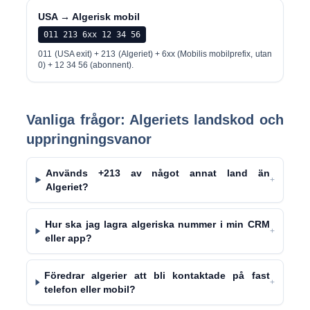
USA → Algerisk mobil
011 213 6xx 12 34 56
011 (USA exit) + 213 (Algeriet) + 6xx (Mobilis mobilprefix, utan
0) + 12 34 56 (abonnent).
Vanliga frågor: Algeriets landskod och
uppringningsvanor
Används +213 av något annat land än
+
Algeriet?
Hur ska jag lagra algeriska nummer i min CRM
+
eller app?
Föredrar algerier att bli kontaktade på fast
+
telefon eller mobil?