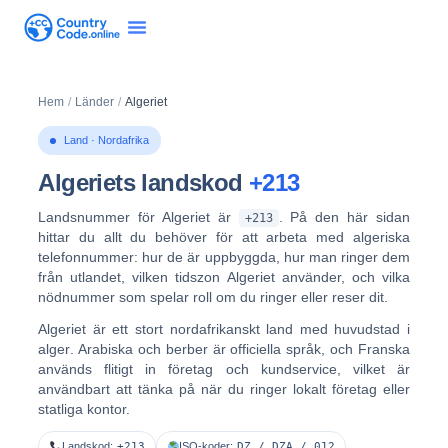
Hem
/
Länder
/
Algeriet
Land · Nordafrika
Algeriets landskod
+213
Landsnummer för Algeriet är
. På den här sidan
+213
hittar du allt du behöver för att arbeta med algeriska
telefonnummer: hur de är uppbyggda, hur man ringer dem
från utlandet, vilken tidszon Algeriet använder, och vilka
nödnummer som spelar roll om du ringer eller reser dit.
Algeriet är ett stort nordafrikanskt land med huvudstad i
alger
. Arabiska och berber är officiella språk, och
Franska
används flitigt
in företag och kundservice, vilket är
användbart att tänka på när du ringer lokalt företag eller
statliga kontor.
Landskod:
+213
ISO-koder:
DZ / DZA / 012