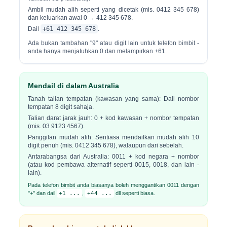
Ambil mudah alih seperti yang dicetak (mis. 0412 345 678)
dan keluarkan awal 0 → 412 345 678.
Dail
+61 412 345 678
.
Ada
bukan tambahan "9"
atau digit lain untuk telefon bimbit -
anda hanya menjatuhkan 0 dan melampirkan +61.
Mendail di dalam Australia
Tanah talian tempatan (kawasan yang sama):
Dail nombor
tempatan 8 digit sahaja.
Talian darat jarak jauh:
0 + kod kawasan + nombor tempatan
(mis. 03 9123 4567).
Panggilan mudah alih:
Sentiasa mendailkan mudah alih 10
digit penuh (mis. 0412 345 678), walaupun dari sebelah.
Antarabangsa dari Australia:
0011 + kod negara + nombor
(atau kod pembawa alternatif seperti 0015, 0018, dan lain -
lain).
Pada telefon bimbit anda biasanya boleh menggantikan 0011 dengan
"+" dan dail
+1 ...
,
+44 ...
dll seperti biasa.