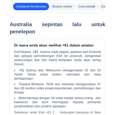
Gambaran Keseluruhan
Struktur nombor
Cara mendail
Zon Masa 
Australia sepintas lalu untuk
penelepon
Di mana anda akan melihat +61 dalam amalan
Kod Negara
+61
muncul pada segala -galanya dari
Korporat
dan gergasi perlombongan ASX
ke universiti, pengendali
pelancongan dan Van tradisi tempatan. Anda akan sering
masuk:
HQ Sydney dan Melbourne menggunakan
02
dan
03
Tanah Tanah untuk Jualan, sokongan dan meja
perdagangan.
Pejabat Brisbane, Perth dan Adelaide menggunakan
07
dan
08
nombor untuk projek kejuruteraan, perlombongan dan
tenaga.
Mobil bermula dengan
04
untuk hampir semua orang - dari
freelancer dan kecil Perniagaan kepada pemandu
penghantaran dan jurutera lapangan.
Sekiranya anda lihat
+61 2 ...
Hubungan biasanya di New