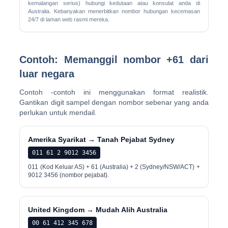
kemalangan serius) hubungi kedutaan atau konsulat anda di
Australia. Kebanyakan menerbitkan nombor hubungan kecemasan
24/7 di laman web rasmi mereka.
Contoh: Memanggil nombor +61 dari
luar negara
Contoh -contoh ini menggunakan format realistik.
Gantikan digit sampel dengan nombor sebenar yang anda
perlukan untuk mendail.
Amerika Syarikat → Tanah Pejabat Sydney
011 61 2 9012 3456
011 (Kod Keluar AS) + 61 (Australia) + 2 (Sydney/NSW/ACT) +
9012 3456 (nombor pejabat).
United Kingdom → Mudah Alih Australia
00 61 412 345 678