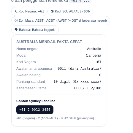
0 dan penggunaan terkemuka
.
+61 4 ...
📞 Kod Negara:
+61
🌎 Kod ISO:
AU/AUS/036
🕒 Zon Masa:
AEST · ACST · AWST (+ DST di beberapa negeri)
🗣 Bahasa:
Bahasa Inggeris
AUSTRALIA MENDAIL FAKTA CEPAT
Nama negara
Australia
Modal
Canberra
Kod Negara
+61
Awalan antarabangsa
0011 (dari Australia)
Awalan batang
0
Panjang standard
10 digit (0x xxxx xxxx)
Kecemasan utama
000 / 112/106
Contoh Sydney Landline
+61 2 9012 3456
+61 (negara) · 2 (NSW/ACT) · 9012 3456 (pelanggan).