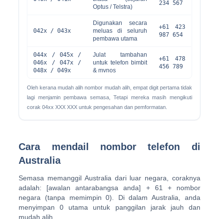
234 567
Optus / Telstra)
Digunakan secara
+61 423
042x / 043x
meluas di seluruh
987 654
pembawa utama
044x / 045x /
Julat tambahan
+61 478
046x / 047x /
untuk telefon bimbit
456 789
048x / 049x
& mvnos
Oleh kerana mudah alih nombor mudah alih, empat digit pertama tidak
lagi menjamin pembawa semasa, Tetapi mereka masih mengikuti
corak 04xx XXX XXX untuk pengesahan dan pemformatan.
Cara mendail nombor telefon di
Australia
Semasa memanggil Australia dari luar negara, coraknya
adalah:
[awalan antarabangsa anda] + 61 + nombor
negara (tanpa memimpin 0)
. Di dalam Australia, anda
menyimpan 0 utama untuk panggilan jarak jauh dan
mudah alih.