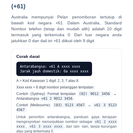
(+61)
Australia mempunyai
Pelan penomboran tertutup
di
bawah kod negara +61. Dalam Australia, Standard
Nombor telefon (tetap dan mudah alih) adalah 10 digit
termasuk yang terkemuka
0
. Dari luar negara anda
jatuhkan 0 dan dail ini
+61
diikuti oleh
9 digit
.
Corak darat
Antarabangsa: +61 A xxxx xxxx
Jarak jauh domestik: 0a xxxx xxxx
A
= Kod Kawasan 1 digit: 2, 3, 7 atau 8.
Xxxx xxxx
= 8 digit nombor pelanggan tempatan.
Contoh (Sydney): Format tempatan
(02) 9012 3456
→
Antarabangsa
+61 2 9012 3456
.
Contoh (Melbourne):
(03) 9123 4567
→
+61 3 9123
4567
.
Untuk penonton antarabangsa, panduan gaya kerajaan
mengesyorkan menunjukkan nombor sebagai
+61 2 xxxx
xxxx
,
+61 3 xxxx xxxx
, dan lain -lain, tanpa kurungan
atau yang terkemuka 0.