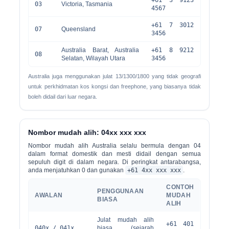
+61 3 9123
03
Victoria, Tasmania
4567
+61 7 3012
07
Queensland
3456
Australia Barat, Australia
+61 8 9212
08
Selatan, Wilayah Utara
3456
Australia juga menggunakan julat 13/1300/1800 yang tidak geografi
untuk perkhidmatan kos kongsi dan freephone, yang biasanya tidak
boleh didail dari luar negara.
Nombor mudah alih: 04xx xxx xxx
Nombor mudah alih Australia selalu bermula dengan
04
dalam format domestik dan mesti didail dengan semua
sepuluh digit di dalam negara. Di peringkat antarabangsa,
anda menjatuhkan 0 dan gunakan
+61 4xx xxx xxx
.
CONTOH
PENGGUNAAN
AWALAN
MUDAH
BIASA
ALIH
Julat mudah alih
+61 401
040x / 041x
biasa (sejarah