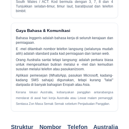
South Wales / ACT. Kod bermula dengan
3, 7, 8 dan 4
Tunjukkan selatan-timur, timur laut, barat/pusat dan telefon
bimbit.
Gaya Bahasa & Komunikasi
Bahasa Inggeris
adalah bahasa kerja di seluruh kerajaan dan
perniagaan.
E -mel ditambah nombor telefon langsung (selalunya mudah
alih) adalah standard pada kad perniagaan dan laman web.
Orang Australia santai tetapi langsung: adalah perkara biasa
untuk mengesahkan butiran melalui e -mel dan kemudian
susulan melalui telefon atau pasukan/zoom.
Aplikasi pemesejan (WhatsApp, pasukan Microsoft, kadang-
kadang SMS sahaja) digunakan, tetapi kurang "lalai"
daripada di banyak bahagian Eropah atau Asia.
Kerana lokasi Australia, kebanyakan panggilan antarabangsa
mendarat di awal hari kerja Australia atau Lewat malam pemanggil.
Sentiasa Zon Masa Semak Semak sebelum Penjadualan Panggilan.
Struktur Nombor Telefon Australia