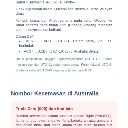
Selatan, Tasmania, ACT, Pulau Norfolk.
Tidak digunakan dalam: Queensland, Australia Barat, Wilayah
Utara.
Tempoh biasa: dari
Ahad pertama pada bulan Oktober
ke
Ahad pertama pada bulan April
(Undang -undang tempatan
boleh menyesuaikan butiran).
Dalam DST:
AEST →
AEDT (UTC+11)
Dalam NSW, Vic, Tas,
bertindak.
ACST →
ACDT (UTC+10: 30)
di Australia Selatan.
Untuk penjadualan, anggap Sydney/Melbourne ikut UTC+10 pada
musim sejuk dan UTC+11 pada musim panas; Perth kekal di UTC+8;
Brisbane kekal di UTC+10 sepanjang tahun (tiada DST).
Nombor Kecemasan di Australia
Triple Zero (000) dan kod lain
Nombor kecemasan utama Australia adalah
Triple Zero (000)
.
Ia menghubungkan anda ke Polis, kebakaran atau ambulans
dan boleh didail dari mana -mana talian tetap, mudah alih