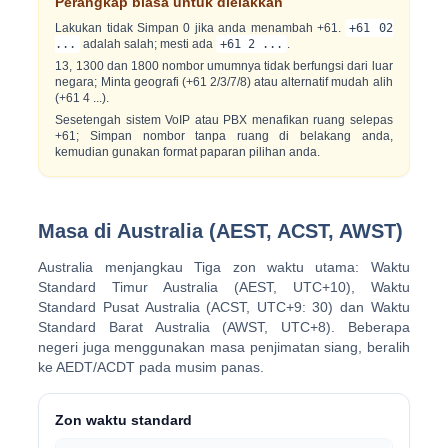
Perangkap biasa untuk dielakkan
Lakukan
tidak
Simpan 0 jika anda menambah +61.
+61 02
...
adalah salah; mesti ada
+61 2 ...
.
13, 1300 dan 1800 nombor umumnya tidak berfungsi dari luar
negara; Minta geografi (+61 2/3/7/8) atau alternatif mudah alih
(+61 4 ...).
Sesetengah sistem VoIP atau PBX menafikan ruang selepas
+61; Simpan nombor tanpa ruang di belakang anda,
kemudian gunakan format paparan pilihan anda.
Masa di Australia (AEST, ACST, AWST)
Australia menjangkau
Tiga zon waktu utama
:
Waktu
Standard Timur Australia (AEST, UTC+10)
,
Waktu
Standard Pusat Australia (ACST, UTC+9: 30)
dan
Waktu
Standard Barat Australia (AWST, UTC+8)
. Beberapa
negeri juga menggunakan masa penjimatan siang, beralih
ke AEDT/ACDT pada musim panas.
Zon waktu standard