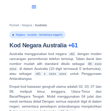
Senarai Negara
Dail Antarabangsa
Rumah
/
Negara
/
Australia
Negara · oceania · berbahasa Inggeris
Kod Negara Australia
+61
Australia menggunakan kod negara
dengan moden
+61
rancangan penomboran telefon tertutup
. Talian darat dan
nombor mudah alih standard ditulis sebagai
0X xxxx
di dalam Australia (10 digit termasuk 0 terkemuka),
xxxx
atau sebagai
untuk Penggunaan
+61 x xxxx xxxx
Antarabangsa.
Empat kod kawasan geografi utama adalah
02, 03, 07 dan
08
, meliputi timur, tenggara, Utara-Timur dan
Barat/Negara Tengah. Mobil menggunakan
04
julat dan
mesti sentiasa didail Dengan semua sepuluh digit di dalam
negeri, sementara penelepon antarabangsa menjatuhkan