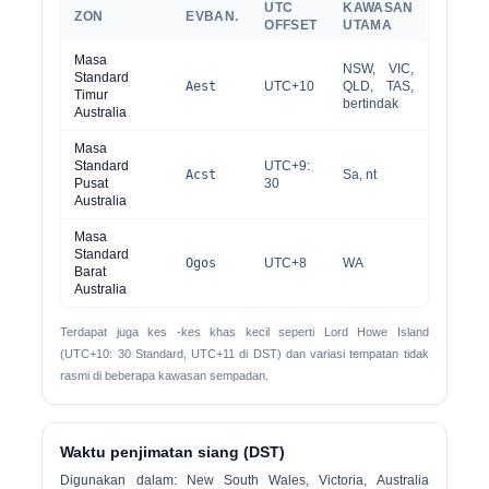
UTC
KAWASAN
ZON
EVBAN.
OFFSET
UTAMA
Masa
NSW, VIC,
Standard
Aest
UTC+10
QLD, TAS,
Timur
bertindak
Australia
Masa
Standard
UTC+9:
Acst
Sa, nt
Pusat
30
Australia
Masa
Standard
Ogos
UTC+8
WA
Barat
Australia
Terdapat juga kes -kes khas kecil seperti Lord Howe Island
(UTC+10: 30 Standard, UTC+11 di DST) dan variasi tempatan tidak
rasmi di beberapa kawasan sempadan.
Waktu penjimatan siang (DST)
Digunakan dalam: New South Wales, Victoria, Australia