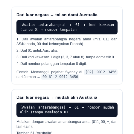
Dari luar negara → talian darat Australia
[Awalan antarabangsa] + 61 + kod kawasan
(tanpa 0) + nombor tempatan
Dail awalan antarabangsa negara anda (mis. 011 dari
AS/Kanada, 00 dari kebanyakan Eropah).
Dail
61
untuk Australia.
Dail kod kawasan 1 digit (2, 3, 7 atau 8), tanpa domestik 0.
Dail nombor pelanggan tempatan 8 digit.
Contoh: Memanggil pejabat Sydney di
(02) 9012 3456
dari Jerman →
00 61 2 9012 3456
.
Dari luar negara → mudah alih Australia
[Awalan antarabangsa] + 61 + nombor mudah
alih (tanpa memimpin 0)
Mulakan dengan awalan antarabangsa anda (011, 00, +, dan
lain -lain).
Tambah
61
(Australia).