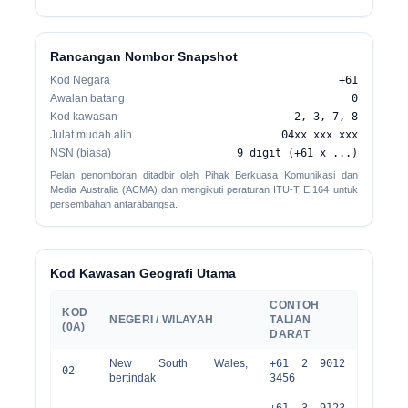
Rancangan Nombor Snapshot
Kod Negara
+61
Awalan batang
0
Kod kawasan
2, 3, 7, 8
Julat mudah alih
04xx xxx xxx
NSN (biasa)
9 digit (+61 x ...)
Pelan penomboran ditadbir oleh Pihak Berkuasa Komunikasi dan
Media Australia (ACMA) dan mengikuti peraturan ITU-T E.164 untuk
persembahan antarabangsa.
Kod Kawasan Geografi Utama
CONTOH
KOD
NEGERI / WILAYAH
TALIAN
(0A)
DARAT
New South Wales,
+61 2 9012
02
bertindak
3456