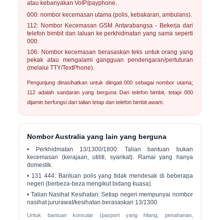
atau kebanyakan VoIP/payphone.
000:
nombor kecemasan utama (polis, kebakaran, ambulans).
112:
Nombor Kecemasan GSM Antarabangsa - Bekerja dari
telefon bimbit dan laluan ke perkhidmatan yang sama seperti
000.
106:
Nombor kecemasan berasaskan teks untuk orang yang
pekak atau mengalami gangguan pendengaran/pertuturan
(melalui TTY/TextPhone).
Pengunjung dinasihatkan untuk diingati
000
sebagai nombor utama;
112 adalah sandaran yang berguna Dari telefon bimbit, tetapi 000
dijamin berfungsi dari talian tetap dan telefon bimbit awam.
Nombor Australia yang lain yang berguna
•
Perkhidmatan 13/1300/1800:
Talian bantuan bukan
kecemasan (kerajaan, utiliti, syarikat). Ramai yang hanya
domestik.
•
131 444:
Bantuan polis yang tidak mendesak di beberapa
negeri (berbeza-beza mengikut bidang kuasa).
•
Talian Nasihat Kesihatan:
Setiap negeri mempunyai nombor
nasihat jururawat/kesihatan berasaskan 13/1300.
Untuk bantuan konsular (pasport yang hilang, penahanan,