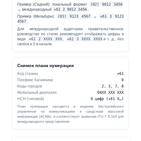
Пример (Сидней): локальный формат
(02) 9012 3456
→ международный
+61 2 9012 3456
.
Пример (Мельбурн):
(03) 9123 4567
→
+61 3 9123
4567
.
Для международной аудитории правительственное
руководство по стилю рекомендует отображать цифры в
виде
+61 2 ХХХХ ХХХ
,
+61 3 ХХХХ ХХХХ
и т. д., без
скобок и 0 в начале.
Снимок плана нумерации
Код страны
+61
Префикс багажника
0
Коды городов
2, 3, 7, 8
Мобильный диапазон
04ХХ ХХХ ХХХ
НСН (типовой)
9 цифр (+61 X…)
План нумерации находится в ведении Австралийского
управления по коммуникациям и средствам массовой
информации (ACMA). и соответствует правилам ITU-T E.164 для
международного представления.