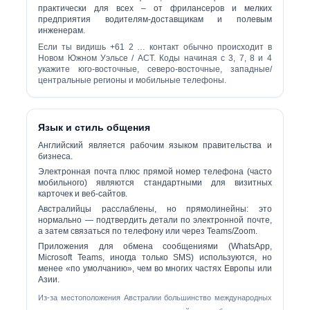
практически для всех – от фрилансеров и мелких
предприятия водителям-доставщикам и полевым
инженерам.
Если ты видишь
+61 2 …
контакт обычно происходит в
Новом Южном Уэльсе / ACT. Коды начиная с
3, 7, 8 и 4
укажите юго-восточные, северо-восточные, западные/
центральные регионы и мобильные телефоны.
Язык и стиль общения
Английский
является рабочим языком правительства и
бизнеса.
Электронная почта плюс прямой номер телефона (часто
мобильного) являются стандартными для визитных
карточек и веб-сайтов.
Австралийцы расслаблены, но прямолинейны: это
нормально — подтвердить детали по электронной почте,
а затем связаться по телефону или через Teams/Zoom.
Приложения для обмена сообщениями (WhatsApp,
Microsoft Teams, иногда только SMS) используются, но
менее «по умолчанию», чем во многих частях Европы или
Азии.
Из-за местоположения Австралии большинство международных