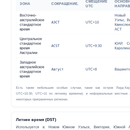
СМЕЩЕНИЕ
ОСНОВ
ЗОНА
СОКРАЩЕНИЕ.
UTC
НАПРА
Восточно-
Новый
австралийское
Уэльс, В
АЭСТ
UTC+10
стандартное
Квинсле
время
ACT
Центральное
стандартное
ЮАР, С
ACST
UTC+9:30
время
Каролин
Австралии
Западное
австралийское
Август
UTC+8
Вашингт
стандартное
время
Есть также небольшие особые случаи, такие как остров Лорд-Хау
UTC+10:30, UTC+11 по летнему времени). и неформальные местные 
некоторых приграничных регионах.
Летнее время (DST)
Используется в: Новом Южном Уэльсе, Виктории, Южной А