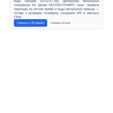
коды городов (03.02.07.08), диапазоны мобильных
телефонов 04, время AEST/ACST/AWST. зоны, правила
перехода на летнее время и коды экстренной помощи —
готовы к проверке телефона, созданию IVR и импорту
CRM.
Скачать CSV-файл
Скачать Excel