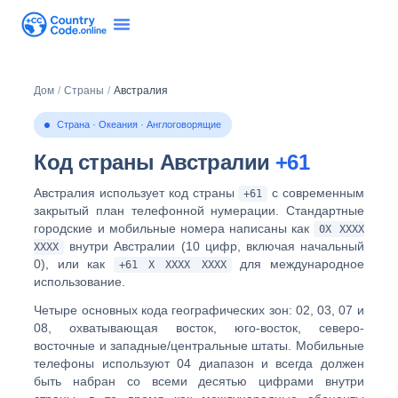
Дом
/
Страны
/
Австралия
Страна · Океания · Англоговорящие
Код страны Австралии
+61
Австралия использует код страны
с современным
+61
закрытый план телефонной нумерации
. Стандартные
городские и мобильные номера написаны как
0Х ХХХХ
внутри Австралии (10 цифр, включая начальный
ХХХХ
0), или как
для международное
+61 Х ХХХХ ХХХХ
использование.
Четыре основных кода географических зон:
02, 03, 07 и
08
, охватывающая восток, юго-восток, северо-
восточные и западные/центральные штаты. Мобильные
телефоны используют
04
диапазон и всегда должен
быть набран со всеми десятью цифрами внутри