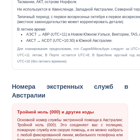
Тасмании, АКТ, острове Норфолк.
Не используется в: Квинсленде, Западной Австралии, Северной те
Типичный период: с
первое воскресенье октября
к
первое воскресе
(местное законодательство может корректировать детали).
В летнее время:
АЭСТ →
АВР (UTC+11)
в Новом Южном Уэльсе, Виктории, TAS, 
АКСТ →
ACDT (UTC+10:30)
в Южной Австралии.
Для планирования предположим, что Сидней/Мельбурн следует за UTC+
UTC+11 летом; В Перте остается UTC+8; В Брисбене круглый год ис
UTC+10 (без летнего времени).
Номера экстренных служб в
Австралии
Тройной ноль (000) и другие коды
Основной номер службы экстренной помощи в Австралии:
Тройной ноль (000)
. Это соединяет вас с полицию,
пожарную службу или скорую помощь, и их можно набрать
с любой фиксированной линии, мобильного телефона или