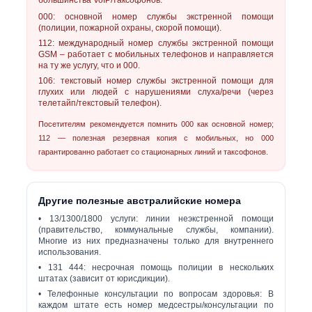
большинства VoIP/таксофонов.
000:
основной номер службы экстренной помощи
(полиции, пожарной охраны, скорой помощи).
112:
международный номер службы экстренной помощи
GSM – работает с мобильных телефонов и направляется
на ту же услугу, что и 000.
106:
текстовый номер службы экстренной помощи для
глухих или людей с нарушениями слуха/речи (через
телетайп/текстовый телефон).
Посетителям рекомендуется помнить
000
как основной номер;
112 — полезная резервная копия с мобильных, но 000
гарантированно работает со стационарных линий и таксофонов.
Другие полезные австралийские номера
•
13/1300/1800 услуги:
линии неэкстренной помощи
(правительство, коммунальные службы, компании).
Многие из них предназначены только для внутреннего
использования.
•
131 444:
несрочная помощь полиции в нескольких
штатах (зависит от юрисдикции).
•
Телефонные консультации по вопросам здоровья:
В
каждом штате есть номер медсестры/консультации по