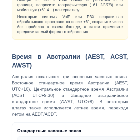
Номера 13, 1300 и 1800 вообще не работают из-за
границы; попросите географическую (+61 2/3/7/8) или
мобильную (+61 4…) альтернативу.
Некоторые системы VoIP или PBX неправильно
обрабатывают пространство после +61; сохраните числа
без пробелов в своем бэкэнде, а затем примените
предпочитаемый формат отображения.
Время в Австралии (AEST, ACST,
AWST)
Австралия охватывает
три основных часовых пояса
:
Восточное стандартное время Австралии (AEST,
UTC+10)
,
Центральное стандартное время Австралии
(ACST, UTC+9:30)
и
Западное австралийское
стандартное время (AWST, UTC+8)
. В некоторых
штатах также используется летнее время, переходя
летом на AEDT/ACDT.
Стандартные часовые пояса