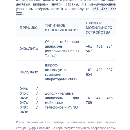
десятью цифрами внутри страны. На международном
уровне вы отбрасываете 0 и используете
+61 4ХХ ХХХ
ХХХ
.
ПРИМЕР
ТИПИЧНОЕ
ПРЕФИКС
МОБИЛЬНОГО
ИСПОЛЬЗОВАНИЕ
УСТРОЙСТВА
Общие мобильные
диапазоны
+61 401 234
040x/041x
(исторически Optus /
567
Telstra)
Широко
используется
+61 423 987
042х/043х
крупными
654
операторами связи.
044x /
045x /
Дополнительные
046x /
диапазоны для
+61 478 456
047x /
мобильных
789
048x /
телефонов и MVNO
049x
Из-за переносимости номера мобильного телефона первые
четыре цифры больше не гарантируют текущего оператора связи.