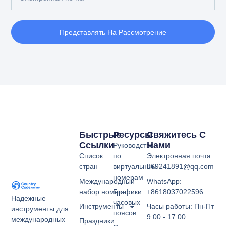
Представлять На Рассмотрение
Быстрые
Ресурсы
Свяжитесь С
Ссылки
Нами
Руководство
Список
по
Электронная почта:
стран
виртуальным
869241891@qq.com
номерам
Международный
WhatsApp:
набор номера
Графики
+8618037022596
Надежные
часовых
Инструменты
Часы работы: Пн-Пт
инструменты для
поясов
9:00 - 17:00.
международных
Праздники