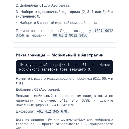
Циферблат
61
для Австралии.
Наберите однозначный код города (2, 3, 7 или 8) без
внутреннего 0.
Наберите 8-значный местный номер абонента.
Пример: звонок в офис в Сиднее по адресу:
(02) 9012
3456
из Германии →
00 61 2 9012 3456
.
Из-за границы → Мобильный в Австралии
[Международный префикс] + 61 + Номер
мобильного телефона (без ведущего 0)
Начните с вашего международного префикса (011, 00, + и
т. д.).
Добавлять
61
(Австралия).
Возьмите мобильный телефон в том виде, в каком он
напечатан (например, 0412 345 678), и удалите
начальные цифры 0 → 412 345 678.
Циферблат
+61 412 345 678
.
Есть
не лишняя «9»
или другую цифру для мобильных
телефонов — просто отбрасываете 0 и прикрепляете
+61.