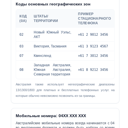
Коды основных географических зон
ПРИМЕР
КОД
ШТАТЫ/
СТАЦИОНАРНОГО
(0А)
ТЕРРИТОРИИ
ТЕЛЕФОНА
Новый Южный Уэльс,
02
+61 2 9012 3456
АКТ
03
Виктория, Тасмания
+61 3 9123 4567
07
Квинсленд
+61 7 3012 3456
Западная Австралия,
08
Южная Австралия,
+61 8 9212 3456
Северная территория
Австралия также использует негеографические диапазоны
13/1300/1800 для платных и бесплатных телефонных услуг. на
которые обычно невозможно позвонить из-за границы.
Мобильные номера: 04XX XXX XXX
Австралийские мобильные номера всегда начинаются с
04
во внутреннем формате и должен быть набран со всеми