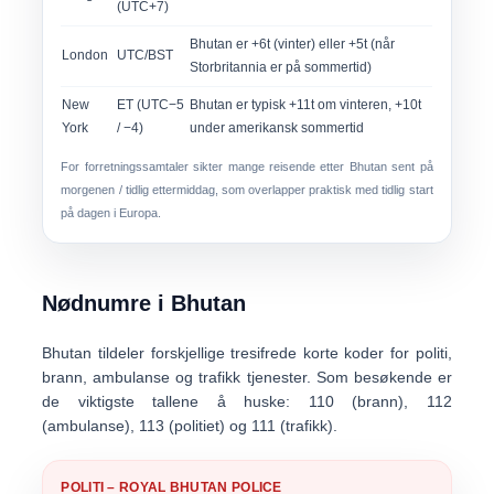
(UTC+7)
Bhutan er +6t (vinter) eller +5t (når
London
UTC/BST
Storbritannia er på sommertid)
New
ET (UTC−5
Bhutan er typisk +11t om vinteren, +10t
York
/ −4)
under amerikansk sommertid
For forretningssamtaler sikter mange reisende etter
Bhutan sent på
morgenen / tidlig ettermiddag
, som overlapper praktisk med tidlig start
på dagen i Europa.
Nødnumre i Bhutan
Bhutan tildeler forskjellige
tresifrede korte koder
for politi,
brann, ambulanse og trafikk tjenester. Som besøkende er
de viktigste tallene å huske:
110 (brann)
,
112
(ambulanse)
,
113 (politiet)
og
111 (trafikk)
.
POLITI – ROYAL BHUTAN POLICE