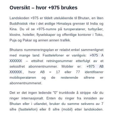
Oversikt – hvor +975 brukes
Landskoden
+975
er tildelt utelukkende til
Bhutan
, en liten
Buddhistisk rike i det østlige Himalaya grenser til India og
Kina. Du vil se +975-numre på
turoperatører, turbyråer,
klostre, hoteller, flyselskaper og offentlige kontorer
i Toko,
Puja og Pakar og annen annen trafikk.
Bhutans nummereringsplan er relativt enkel sammenlignet
med mange land. Fasttelefoner er vanligvis:
+975 A
XXXXXX
– ettsifret retningsnummer etterfulgt av et
sekssifret abonnentnummer. Mobiler er:
+975 AB
XXXXXX
, hvor
AB = 17 eller 77
identifiserer
mobiloperatøren og de resterende sifrene er
abonnentnummeret.
Det er det
ingen ledende "0" trunkkode
å strippe når du
ringer internasjonalt. Enten du ringer fra innsiden av
Bhutan eller i utlandet, bruker du samme sekvens av
7
sifre (fasttelefon) eller 8 sifre (mobil)
etter landskoden.