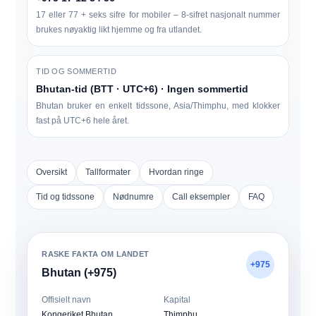
17 eller 77 + seks sifre for mobiler – 8-sifret nasjonalt nummer
brukes nøyaktig likt hjemme og fra utlandet.
TID OG SOMMERTID
Bhutan-tid (BTT · UTC+6) · Ingen sommertid
Bhutan bruker en enkelt tidssone, Asia/Thimphu, med klokker
fast på UTC+6 hele året.
Oversikt
Tallformater
Hvordan ringe
Tid og tidssone
Nødnumre
Call eksempler
FAQ
RASKE FAKTA OM LANDET
+975
Bhutan (+975)
Offisielt navn
Kapital
Kongeriket Bhutan
Thimphu