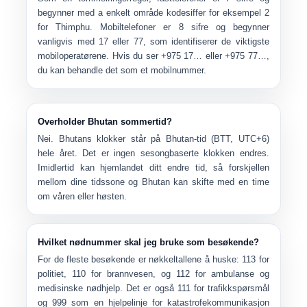
begynner med a
enkelt område kodesiffer
for eksempel 2
for Thimphu.
Mobiltelefoner
er 8 sifre og begynner
vanligvis med
17
eller
77
, som identifiserer de viktigste
mobiloperatørene. Hvis du ser +975 17… eller +975 77…,
du kan behandle det som et mobilnummer.
Overholder Bhutan sommertid?
Nei. Bhutans klokker står på
Bhutan-tid (BTT, UTC+6)
hele året. Det er ingen sesongbaserte klokken endres.
Imidlertid kan hjemlandet ditt endre tid, så
forskjellen
mellom dine tidssone og Bhutan
kan skifte med en time
om våren eller høsten.
Hvilket nødnummer skal jeg bruke som besøkende?
For de fleste besøkende er nøkkeltallene å huske:
113
for
politiet,
110
for brannvesen, og
112
for ambulanse og
medisinske nødhjelp. Det er også
111
for trafikkspørsmål
og
999
som en hjelpelinje for katastrofekommunikasjon