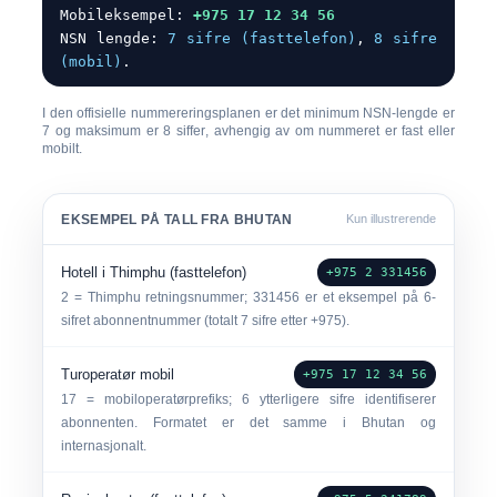
Mobileksempel:
+975 17 12 34 56
NSN lengde:
7 sifre (fasttelefon)
,
8 sifre
(mobil)
.
I den offisielle nummereringsplanen er det
minimum NSN-lengde er
7 og maksimum er 8 siffer
, avhengig av om nummeret er fast eller
mobilt.
EKSEMPEL PÅ TALL FRA BHUTAN
Kun illustrerende
Hotell i Thimphu (fasttelefon)
+975 2 331456
2 = Thimphu retningsnummer; 331456 er et eksempel på 6-
sifret abonnentnummer (totalt 7 sifre etter +975).
Turoperatør mobil
+975 17 12 34 56
17 = mobiloperatørprefiks; 6 ytterligere sifre identifiserer
abonnenten. Formatet er det samme i Bhutan og
internasjonalt.