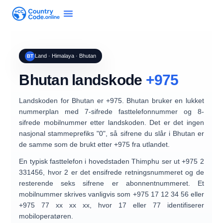
Land · Himalaya · Bhutan
BT
Bhutan landskode
+975
Landskoden for
Bhutan
er
+975
. Bhutan bruker en
lukket
nummerplan
med
7-sifrede fasttelefonnummer
og
8-
sifrede mobilnummer
etter landskoden. Det er det
ingen
nasjonal stammeprefiks "0"
, så sifrene du slår i Bhutan er
de samme som de brukt etter +975 fra utlandet.
En typisk fasttelefon i hovedstaden Thimphu ser ut
+975 2
331456
, hvor
2
er det ensifrede retningsnummeret og de
resterende seks sifrene er abonnentnummeret. Et
mobilnummer skrives vanligvis som
+975 17 12 34 56
eller
+975 77 xx xx xx
, hvor
17
eller
77
identifiserer
mobiloperatøren.