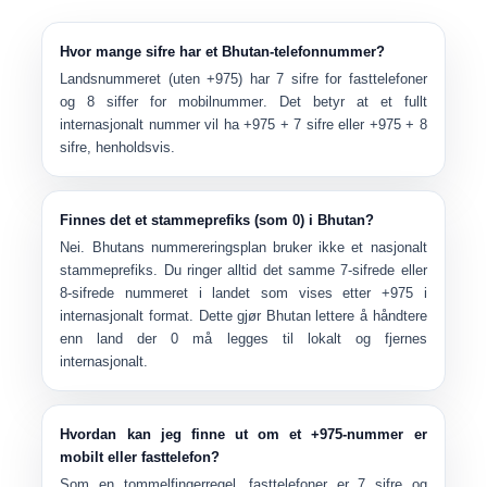
Hvor mange sifre har et Bhutan-telefonnummer?
Landsnummeret (uten +975) har
7 sifre for fasttelefoner
og
8 siffer for mobilnummer
. Det betyr at et fullt
internasjonalt nummer vil ha
+975 + 7 sifre
eller
+975 + 8
sifre
, henholdsvis.
Finnes det et stammeprefiks (som 0) i Bhutan?
Nei. Bhutans nummereringsplan
bruker ikke et nasjonalt
stammeprefiks
. Du ringer alltid det samme 7-sifrede eller
8-sifrede nummeret i landet som vises etter +975 i
internasjonalt format. Dette gjør Bhutan lettere å håndtere
enn land der 0 må legges til lokalt og fjernes
internasjonalt.
Hvordan kan jeg finne ut om et +975-nummer er
mobilt eller fasttelefon?
Som en tommelfingerregel,
fasttelefoner
er 7 sifre og