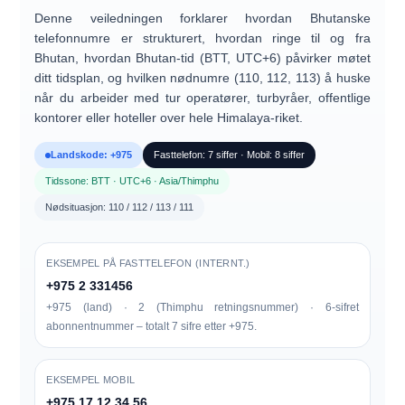
Denne veiledningen forklarer hvordan
Bhutanske
telefonnumre
er strukturert, hvordan ringe
til og fra
Bhutan
, hvordan
Bhutan-tid (BTT, UTC+6)
påvirker møtet
ditt tidsplan, og hvilken
nødnumre (110, 112, 113)
å huske
når du arbeider med tur operatører, turbyråer, offentlige
kontorer eller hoteller over hele Himalaya-riket.
Landskode: +975
Fasttelefon: 7 siffer · Mobil: 8 siffer
Tidssone: BTT · UTC+6 · Asia/Thimphu
Nødsituasjon: 110 / 112 / 113 / 111
EKSEMPEL PÅ FASTTELEFON (INTERNT.)
+975 2 331456
+975 (land) · 2 (Thimphu retningsnummer) · 6-sifret
abonnentnummer – totalt 7 sifre etter +975.
EKSEMPEL MOBIL
+975 17 12 34 56