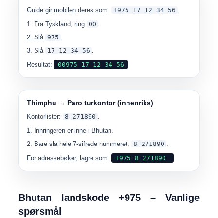
Guide gir mobilen deres som:
+975 17 12 34 56
.
Fra Tyskland, ring
00
.
Slå
975
.
Slå
17 12 34 56
.
Resultat:
00975 17 12 34 56
Thimphu → Paro turkontor (innenriks)
Kontorlister:
8 271890
.
Innringeren er inne i Bhutan.
Bare slå hele 7-sifrede nummeret:
8 271890
.
For adressebøker, lagre som:
+975 8 271890
.
Bhutan landskode +975 – Vanlige
spørsmål