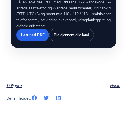
Få en én-sides PDF med Bhutans +975-landskode, 7-
sifrede fasttelefon og 8-sifrede mobilformater, Bhutan-tid
(BTT, UTC+6) og nødnumre 110 / 112 / 113 – praktisk for
telefonsentre, omvisning skrivebord, reiseplanleggere og
globale driftsteam.
Last ned PDF
Bla gjennom alle land
Tidligere
Neste
Del innlegget: