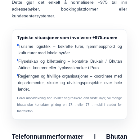
Dette gjør det enkelt å normalisere +975 tall inn
adressebøker, bookingplattformer eller
kundesentersystemer.
Typiske situasjoner som involverer +975-numre
Turisme logistikk
– bekrefte turer, hjemmeopphold og
kulturturer med lokale byråer.
Flyselskap og billettering
– kontakte Drukair / Bhutan
Airlines kontorer eller flyplassskranker i Paro.
Regjeringen og frivillige organisasjoner
– koordinere med
departementer, skoler og utviklingsprosjekter over hele
landet.
Fordi mobildekning har utvidet seg raskere enn faste linjer, vil mange
bhutanske kontakter gi deg en
17… eller 77… mobil
i stedet for
fasttelefon.
Telefonnummerformater i Bhutan