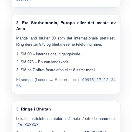
2. Fra Storbritannia, Europa eller det meste av
Asia
Mange land bruker
00
som det internasjonale prefikset.
Ring deretter 975 og bhutaneserne telefonnummer.
Slå
00
– internasjonal tilgangskode.
Slå
975
– Bhutan landskode.
Slå på
7-sifret fasttelefon
eller
8-sifret mobil
.
Eksempel (London → Bhutan mobil):
00975 17 12 34
56
.
3. Ringe i Bhutan
Lokale fasttelefonsamtaler:
slå hele 7-sifrede nummeret
En XXXXXX
.