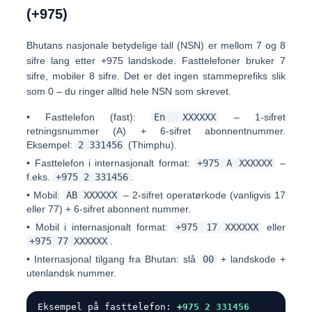
(+975)
Bhutans nasjonale betydelige tall (NSN) er mellom
7 og 8
sifre lang
etter +975 landskode. Fasttelefoner bruker 7
sifre, mobiler 8 sifre. Det er det
ingen stammeprefiks
slik
som 0 – du ringer alltid hele NSN som skrevet.
•
Fasttelefon (fast):
En XXXXXX
– 1-sifret
retningsnummer (A) + 6-sifret abonnentnummer.
Eksempel:
2 331456
(Thimphu).
•
Fasttelefon i internasjonalt format:
+975 A XXXXXX
–
f.eks.
+975 2 331456
.
•
Mobil:
AB XXXXXX
– 2-sifret operatørkode (vanligvis
17
eller
77
) + 6-sifret abonnent nummer.
•
Mobil i internasjonalt format:
+975 17 XXXXXX
eller
+975 77 XXXXXX
.
•
Internasjonal tilgang fra Bhutan:
slå
00
+ landskode +
utenlandsk nummer.
Eksempel på fasttelefon:
+975 2 331456