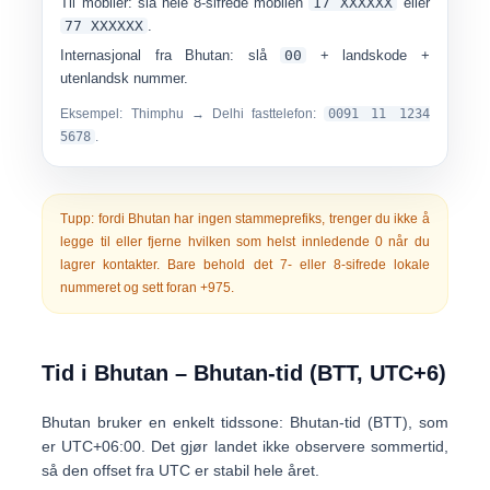
Til mobiler:
slå hele 8-sifrede mobilen
17 XXXXXX
eller
77 XXXXXX
.
Internasjonal fra Bhutan:
slå
00
+ landskode +
utenlandsk nummer.
Eksempel: Thimphu → Delhi fasttelefon:
0091 11 1234
5678
.
Tupp:
fordi Bhutan har
ingen stammeprefiks
, trenger du ikke å
legge til eller fjerne hvilken som helst innledende 0 når du
lagrer kontakter. Bare behold det 7- eller 8-sifrede lokale
nummeret og sett foran
+975
.
Tid i Bhutan – Bhutan-tid (BTT, UTC+6)
Bhutan bruker en enkelt tidssone:
Bhutan-tid (BTT)
, som
er
UTC+06:00
. Det gjør landet
ikke observere sommertid
,
så den offset fra UTC er stabil hele året.