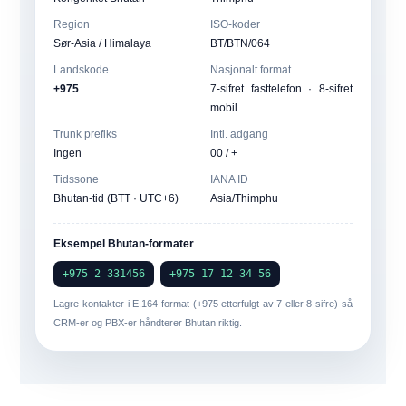
Region
ISO-koder
Sør-Asia / Himalaya
BT/BTN/064
Landskode
Nasjonalt format
+975
7-sifret fasttelefon · 8-sifret
mobil
Trunk prefiks
Intl. adgang
Ingen
00 / +
Tidssone
IANA ID
Bhutan-tid (BTT · UTC+6)
Asia/Thimphu
Eksempel Bhutan-formater
+975 2 331456
+975 17 12 34 56
Lagre kontakter i
E.164-format
(+975 etterfulgt av 7 eller 8 sifre) så
CRM-er og PBX-er håndterer Bhutan riktig.