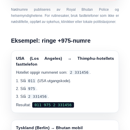
Nødnumre publiseres av Royal Bhutan Police og
helsemyndighetene. For rutinesaker, bruk fasttelefoner som ikke er
nødstilfelle, oppført av sykehus, klinikker eller lokale politistasjoner.
Eksempel: ringe +975-numre
USA (Los Angeles) → Thimphu-hotellets
fasttelefon
Hotellet oppgir nummeret som:
2 331456
.
Slå
011
(USA utgangskode).
Slå
975
.
Slå
2 331456
.
Resultat:
011 975 2 331456
Tyskland (Berlin) → Bhutan mobil