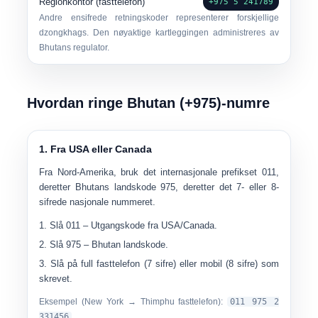
Regionkontor (fasttelefon)
+975 5 241789
Andre ensifrede retningskoder representerer forskjellige
dzongkhags. Den nøyaktige kartleggingen administreres av
Bhutans regulator.
Hvordan ringe Bhutan (+975)-numre
1. Fra USA eller Canada
Fra Nord-Amerika, bruk det internasjonale prefikset
011
,
deretter Bhutans landskode
975
, deretter det 7- eller 8-
sifrede nasjonale nummeret.
Slå
011
– Utgangskode fra USA/Canada.
Slå
975
– Bhutan landskode.
Slå på
full fasttelefon (7 sifre) eller mobil (8 sifre)
som
skrevet.
Eksempel (New York → Thimphu fasttelefon):
011 975 2
331456
.