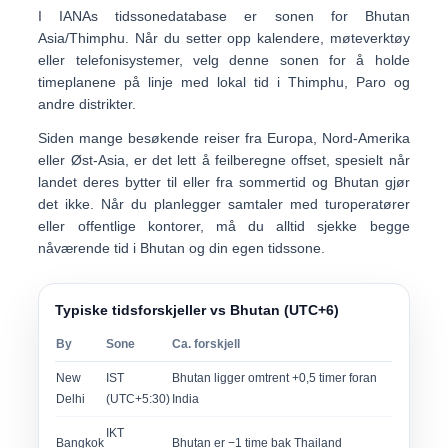
I IANAs tidssonedatabase er sonen for Bhutan
Asia/Thimphu
. Når du setter opp kalendere, møteverktøy
eller telefonisystemer, velg denne sonen for å holde
timeplanene på linje med lokal tid i Thimphu, Paro og
andre distrikter.
Siden mange besøkende reiser fra Europa, Nord-Amerika
eller Øst-Asia, er det lett å feilberegne offset, spesielt når
landet deres bytter til eller fra sommertid
og Bhutan gjør
det ikke. Når du planlegger samtaler med turoperatører
eller offentlige kontorer, må du alltid sjekke begge
nåværende tid i Bhutan
og
din egen tidssone
.
Typiske tidsforskjeller vs Bhutan (UTC+6)
By
Sone
Ca. forskjell
New
IST
Bhutan ligger omtrent +0,5 timer foran
Delhi
(UTC+5:30)
India
IKT
Bangkok
Bhutan er −1 time bak Thailand