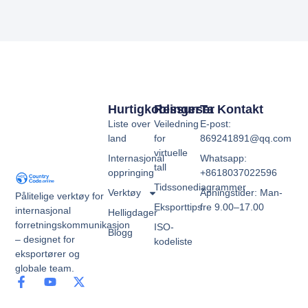
Hurtigkoblinger
Ressurser
Ta Kontakt
Liste over
Veiledning
E-post:
land
for
869241891@qq.com
virtuelle
Internasjonal
Whatsapp:
tall
oppringing
+8618037022596
Tidssonediagrammer
Verktøy
Åpningstider: Man-
Pålitelige verktøy for
Eksporttips
fre 9.00–17.00
internasjonal
Helligdager
forretningskommunikasjon
ISO-
Blogg
– designet for
kodeliste
eksportører og
globale team.