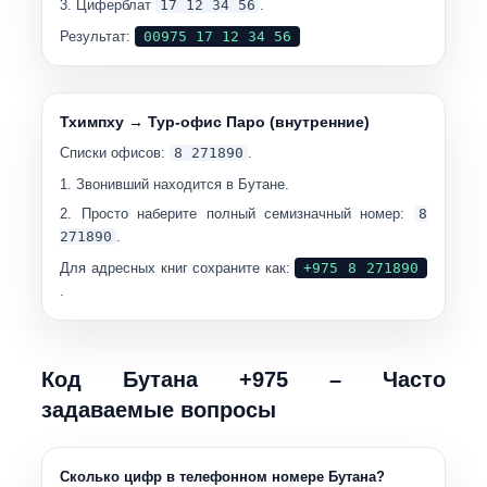
Циферблат
17 12 34 56
.
Результат:
00975 17 12 34 56
Тхимпху → Тур-офис Паро (внутренние)
Списки офисов:
8 271890
.
Звонивший находится в Бутане.
Просто наберите полный семизначный номер:
8
271890
.
Для адресных книг сохраните как:
+975 8 271890
.
Код Бутана +975 – Часто
задаваемые вопросы
Сколько цифр в телефонном номере Бутана?