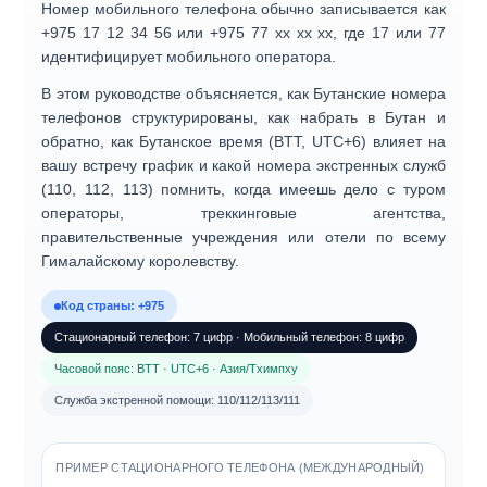
Номер мобильного телефона обычно записывается как
+975 17 12 34 56
или
+975 77 хх хх хх
, где
17
или
77
идентифицирует мобильного оператора.
В этом руководстве объясняется, как
Бутанские номера
телефонов
структурированы, как набрать
в Бутан и
обратно
, как
Бутанское время (BTT, UTC+6)
влияет на
вашу встречу график и какой
номера экстренных служб
(110, 112, 113)
помнить, когда имеешь дело с туром
операторы, треккинговые агентства,
правительственные учреждения или отели по всему
Гималайскому королевству.
Код страны: +975
Стационарный телефон: 7 цифр · Мобильный телефон: 8 цифр
Часовой пояс: BTT · UTC+6 · Азия/Тхимпху
Служба экстренной помощи: 110/112/113/111
ПРИМЕР СТАЦИОНАРНОГО ТЕЛЕФОНА (МЕЖДУНАРОДНЫЙ)