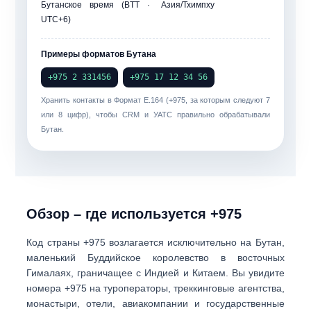
Бутанское время (BTT ·
Азия/Тхимпху
UTC+6)
Примеры форматов Бутана
+975 2 331456
+975 17 12 34 56
Хранить контакты в
Формат Е.164
(+975, за которым следуют 7
или 8 цифр), чтобы CRM и УАТС правильно обрабатывали
Бутан.
Обзор – где используется +975
Код страны
+975
возлагается исключительно на
Бутан
,
маленький Буддийское королевство в восточных
Гималаях, граничащее с Индией и Китаем. Вы увидите
номера +975 на
туроператоры, треккинговые агентства,
монастыри, отели, авиакомпании и государственные