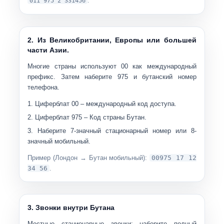
011 975 2 331456
.
2. Из Великобритании, Европы или большей
части Азии.
Многие страны используют
00
как международный
префикс. Затем наберите 975 и бутанский номер
телефона.
Циферблат
00
– международный код доступа.
Циферблат
975
– Код страны Бутан.
Наберите
7-значный стационарный номер
или
8-
значный мобильный
.
Пример (Лондон → Бутан мобильный):
00975 17 12
34 56
.
3. Звонки внутри Бутана
Местные стационарные звонки:
наберите полный