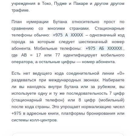
учреждения
в Токо, Пудже и Пакаре и другом другом
трафике.
План нумерации Бутана относительно прост по
сравнению со многими странами. Стационарные
телефоны обычно:
+975 А ХХХХХ
– однозначный код
города за которым следует шестизначный номер
абонента. Мобильные телефоны:
+975 АБ ХХХХХХ
,
где
АВ = 17 или 77
идентифицирует мобильного
оператора, а остальные цифры — номер абонента.
Есть
нет ведущего кода соединительной линии «0»
раздеваться при международных звонках. Набираете
ли вы находясь внутри Бутана или за рубежом, вы
используете одну и ту же последовательность
7 цифр
(стационарный телефон) или 8 цифр (мобильный)
после кода страны. Это упрощает нормализацию чисел
+975 в адресные книги, платформы бронирования или
системы колл-центров.