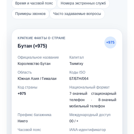
Время и часовой пояс
Номера экстренных служб
Примеры звонков
Часто задаваемые вопросы
КРАТКИЕ ФАКТЫ О СТРАНЕ
+975
Бутан (+975)
Официальное название
Капитал
Королевство Бутан
Тхимпху
Область
Коды ISO
Южная Азия / Гималаи
БТ/БТН/064
Код страны
Национальный формат
+975
7-значный стационарный
телефон · 8-значный
мобильный телефон
Префикс багажника
Международный доступ
Никто
00 / +
Часовой пояс
IANA-идентификатор