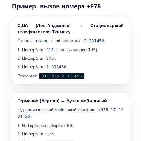
Пример: вызов номера +975
США (Лос-Анджелес) → Стационарный
телефон отеля Тхимпху
Отель указывает свой номер как:
2 331456
.
Циферблат
011
(код выхода из США).
Циферблат
975
.
Циферблат
2 331456
.
Результат:
011 975 2 331456
Германия (Берлин) → Бутан мобильный
Гид называет свой мобильный телефон:
+975 17 12
34 56
.
Из Германии наберите
00
.
Циферблат
975
.