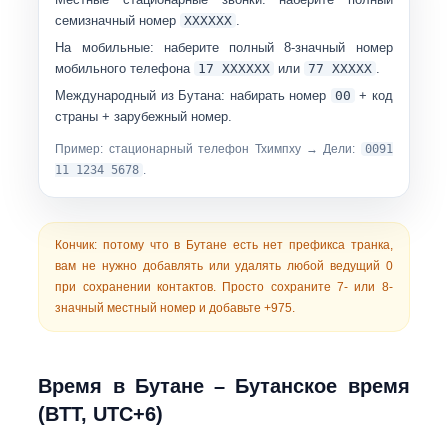
семизначный номер
ХХХХХХ
.
На мобильные:
наберите полный 8-значный номер
мобильного телефона
17 ХХХХХХ
или
77 ХХХХХ
.
Международный из Бутана:
набирать номер
00
+ код
страны + зарубежный номер.
Пример: стационарный телефон Тхимпху → Дели:
0091
11 1234 5678
.
Кончик:
потому что в Бутане есть
нет префикса транка
,
вам не нужно добавлять или удалять любой ведущий 0
при сохранении контактов. Просто сохраните 7- или 8-
значный местный номер и добавьте
+975
.
Время в Бутане – Бутанское время
(BTT, UTC+6)