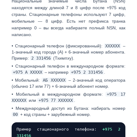
Национальные значимые числа Бутана (NSN)
находятся между
длиной 7 и 8 цифр
после +975 код
страны. Стационарные телефоны используют 7 цифр,
мобильные — 8 цифр. Есть
нет префикса транка
например 0 – вы всегда набираете полный NSN, как
написано.
•
Стационарный телефон (фиксированный):
ХХХХХХ
–
1-значный код города (А) + 6-значный номер абонента.
Пример:
2 331456
(Тхимпху).
•
Стационарный телефон в международном формате:
+975 А ХХХХХ
– например
+975 2 331456
.
•
Мобильный:
АБ ХХХХХХ
– 2-значный код оператора
(обычно
17
или
77
) + 6-значный абонент номер.
•
Мобильный в международном формате:
+975 17
ХХХХХХ
или
+975 77 ХХХХХХ
.
•
Международный доступ из Бутана:
набирать номер
00
+ код страны + зарубежный номер.
Пример стационарного телефона:
+975 2
331456