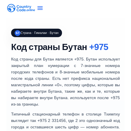
Страна · Гималаи · Бутан
БТ
Код страны Бутан
+975
Код страны для
Бутан
является
+975
. Бутан использует
закрытый план нумерации
с
7-значные номера
городских телефонов
и
8-значные мобильные номера
после кода страны. Есть
нет префикса национальной
магистральной линии «0»
, поэтому цифры, которые вы
набираете внутри Бутана, такие же, как и те, которые
вы набираете внутри Бутана. используется после +975
из-за границы.
Типичный стационарный телефон в столице Тхимпху
выглядит так
+975 2 331456
, где
2
это однозначный код
города и оставшиеся шесть цифр — номер абонента.