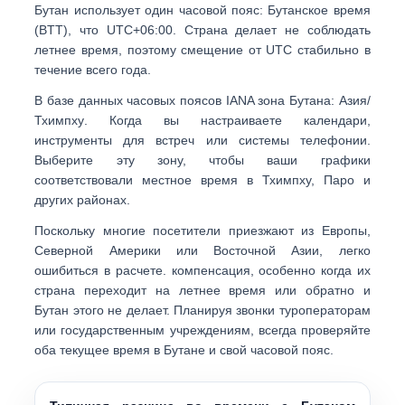
Бутан использует один часовой пояс:
Бутанское время
(BTT)
, что
UTC+06:00
. Страна делает
не соблюдать
летнее время
, поэтому смещение от UTC стабильно в
течение всего года.
В базе данных часовых поясов IANA зона Бутана:
Азия/
Тхимпху
. Когда вы настраиваете календари,
инструменты для встреч или системы телефонии.
Выберите эту зону, чтобы ваши графики
соответствовали местное время в Тхимпху, Паро и
других районах.
Поскольку многие посетители приезжают из Европы,
Северной Америки или Восточной Азии, легко
ошибиться в расчете. компенсация, особенно когда
их
страна переходит на летнее время или обратно
и
Бутан этого не делает. Планируя звонки туроператорам
или государственным учреждениям, всегда проверяйте
оба
текущее время в Бутане
и
свой часовой пояс
.