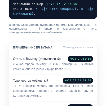
Мобильный пример:
+975 17 12 34 56
Длина НСН:
7 цифр (стационарный)
,
8 цифр
(мобильный)
.
В официальном плане нумерации
минимальная длина NSN — 7,
максимальная — 8 цифр.
, в зависимости от того,
фиксированный номер или мобильный.
ПРИМЕРЫ ЧИСЕЛ БУТАНА
Только для иллюстрации
Отель в Тхимпху (стационарный)
+975 2 331456
2 = код города Тхимпху; 331456 – примерный 6-значный
номер абонента (всего 7 цифр после +975).
Туроператор мобильный
+975 17 12 34 56
17 = префикс мобильного оператора; Еще 6 цифр
идентифицируют абонента. Формат одинаков внутри
Бутана и за рубежом.