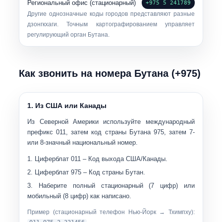
Региональный офис (стационарный)
+975 5 241789
Другие однозначные коды городов представляют разные
дзонгкхаги. Точным картографированием управляет
регулирующий орган Бутана.
Как звонить на номера Бутана (+975)
1. Из США или Канады
Из Северной Америки используйте международный
префикс
011
, затем код страны Бутана
975
, затем 7-
или 8-значный национальный номер.
Циферблат
011
– Код выхода США/Канады.
Циферблат
975
– Код страны Бутан.
Наберите
полный стационарный (7 цифр) или
мобильный (8 цифр)
как написано.
Пример (стационарный телефон Нью-Йорк → Тхимпху):