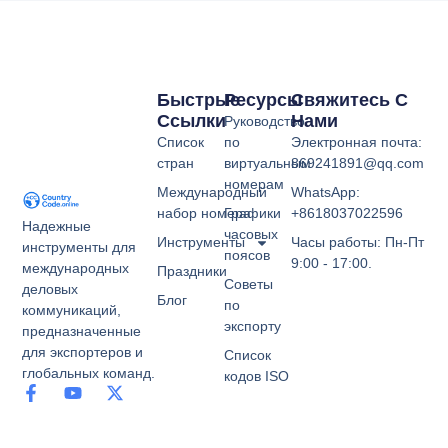
Быстрые
Ресурсы
Свяжитесь С
Ссылки
Нами
Руководство
Список
по
Электронная почта:
стран
виртуальным
869241891@qq.com
номерам
Международный
WhatsApp:
набор номера
Графики
+8618037022596
Надежные
часовых
Инструменты
Часы работы: Пн-Пт
инструменты для
поясов
9:00 - 17:00.
международных
Праздники
Советы
деловых
Блог
по
коммуникаций,
экспорту
предназначенные
для экспортеров и
Список
глобальных команд.
кодов ISO