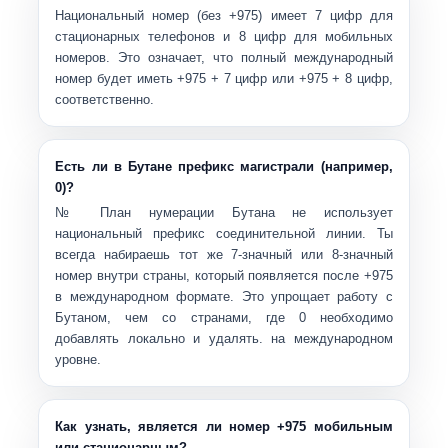
Национальный номер (без +975) имеет
7 цифр для
стационарных телефонов
и
8 цифр для мобильных
номеров
. Это означает, что полный международный
номер будет иметь
+975 + 7 цифр
или
+975 + 8 цифр
,
соответственно.
Есть ли в Бутане префикс магистрали (например,
0)?
№ План нумерации Бутана
не использует
национальный префикс соединительной линии
. Ты
всегда набираешь тот же 7-значный или 8-значный
номер внутри страны, который появляется после +975
в международном формате. Это упрощает работу с
Бутаном, чем со странами, где 0 необходимо
добавлять локально и удалять. на международном
уровне.
Как узнать, является ли номер +975 мобильным
или стационарным?