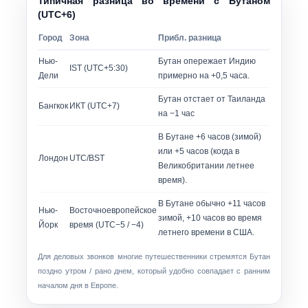
Типичная разница во времени с Бутаном
(UTC+6)
Город
Зона
Прибл. разница
Нью-
Бутан опережает Индию
IST (UTC+5:30)
Дели
примерно на +0,5 часа.
Бутан отстает от Таиланда
Бангкок
ИКТ (UTC+7)
на −1 час
В Бутане +6 часов (зимой)
или +5 часов (когда в
Лондон
UTC/BST
Великобритании летнее
время).
В Бутане обычно +11 часов
Нью-
Восточноевропейское
зимой, +10 часов во время
Йорк
время (UTC−5 / −4)
летнего времени в США.
Для деловых звонков многие путешественники стремятся
Бутан
поздно утром / рано днем
, который удобно совпадает с ранним
началом дня в Европе.