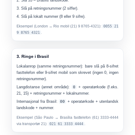
Slå
55
– Brasils landskode.
Slå på
retningsnummer
(2 siffer).
Slå på
lokalt nummer
(8 eller 9 sifre).
Eksempel (London → Rio mobil (21) 9 8765-4321):
0055 21
9 8765 4321
.
3. Ringe i Brasil
Lokalanrop (samme retningsnummer):
bare slå på
8-sifret
fasttelefon
eller
9-sifret mobil
som skrevet (ingen 0, ingen
retningsnummer).
Langdistanse (annet område):
0
+ operatørkode (f.eks.
21, 15) + retningsnummer + lokalnummer.
Internasjonal fra Brasil:
00
+ operatørkode + utenlandsk
landskode + nummer.
Eksempel (São Paulo → Brasília fasttelefon (61) 3333-4444
via transportør 21):
021 61 3333 4444
.