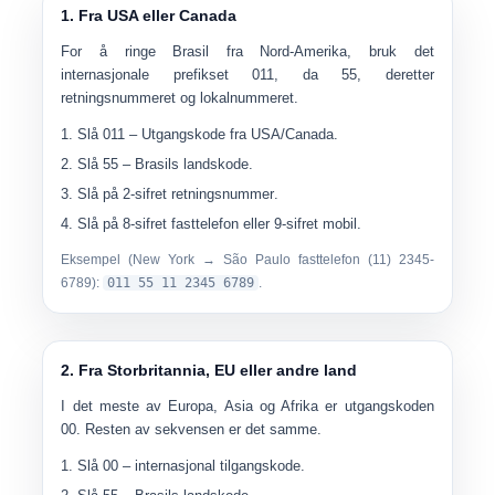
1. Fra USA eller Canada
For å ringe Brasil fra Nord-Amerika, bruk det
internasjonale prefikset
011
, da
55
, deretter
retningsnummeret og lokalnummeret.
Slå
011
– Utgangskode fra USA/Canada.
Slå
55
– Brasils landskode.
Slå på
2-sifret retningsnummer
.
Slå på
8-sifret fasttelefon
eller
9-sifret mobil
.
Eksempel (New York → São Paulo fasttelefon (11) 2345-
6789):
011 55 11 2345 6789
.
2. Fra Storbritannia, EU eller andre land
I det meste av Europa, Asia og Afrika er utgangskoden
00
. Resten av sekvensen er det samme.
Slå
00
– internasjonal tilgangskode.