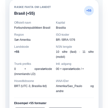
RASKE FAKTA OM LANDET
+55
Brasil (+55)
Offisielt navn
Kapital
Forbundsrepublikken Brasil
Brasilia
Region
ISO-koder
Sør-Amerika
BR / BRA / 076
Landskode
NSN lengde
+55
10 sifre (fast) · 11 sifre
(mobil)
Trunk prefiks
Intl. adgang
0 + operatørkode
00 + operatørkode / +
(innenlands LD)
Hovedtidssone
IANA IDer
BRT (UTC-3, Brasilia-tid)
Amerika/Sao_Paulo og
andre
Eksempel +55 formater