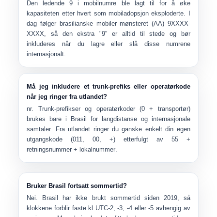
Den ledende
9
i mobilnumre ble lagt til for å øke
kapasiteten etter hvert som mobiladopsjon eksploderte. I
dag følger brasilianske mobiler mønsteret
(AA) 9XXXX-
XXXX
, så den ekstra "9" er alltid til stede og bør
inkluderes når du lagre eller slå disse numrene
internasjonalt.
Må jeg inkludere et trunk-prefiks eller operatørkode
når jeg ringer fra utlandet?
nr. Trunk-prefikser og operatørkoder (
0 + transportør
)
brukes bare i Brasil for langdistanse og internasjonale
samtaler. Fra utlandet ringer du ganske enkelt din egen
utgangskode (011, 00, +) etterfulgt av
55 +
retningsnummer + lokalnummer
.
Bruker Brasil fortsatt sommertid?
Nei. Brasil har
ikke brukt sommertid siden 2019
, så
klokkene forblir faste kl UTC-2, -3, -4 eller -5 avhengig av