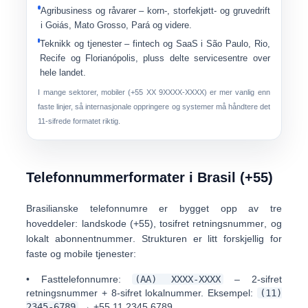
Agribusiness og råvarer
– korn-, storfekjøtt- og gruvedrift
i Goiás, Mato Grosso, Pará og videre.
Teknikk og tjenester
– fintech og SaaS i São Paulo, Rio,
Recife og Florianópolis, pluss delte servicesentre over
hele landet.
I mange sektorer,
mobiler (+55 XX 9XXXX-XXXX)
er mer vanlig enn
faste linjer, så internasjonale oppringere og systemer må håndtere det
11-sifrede formatet riktig.
Telefonnummerformater i Brasil (+55)
Brasilianske telefonnumre er bygget opp av tre
hoveddeler:
landskode (+55)
,
tosifret retningsnummer
, og
lokalt abonnentnummer
. Strukturen er litt forskjellig for
faste og mobile tjenester:
•
Fasttelefonnumre:
(AA) XXXX-XXXX
– 2-sifret
retningsnummer + 8-sifret lokalnummer. Eksempel:
(11)
2345-6789
→
+55 11 2345 6789
.