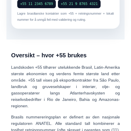
+55 11 2345 6789
+55 21 9 8765 4321
Lagre brasilianske kontakter som
+55 + retningsnummer + lokalt
nummer
for å unngå feil med validering og ruting.
Oversikt – hvor +55 brukes
Landskoden
+55
tilhører utelukkende
Brasil
, Latin-Amerika
største økonomien og verdens femte største land etter
område. +55 tall vises på
eksportkontrakter fra São Paulo
,
landbruk og gruveselskaper i interiør
,
olje- og
gassoperatører langs Atlanterhavskysten
og
reiselivsbedrifter i Rio de Janeiro, Bahia og Amazonas-
regionen
.
Brasils nummereringsplan er definert av den nasjonale
regulatoren
ANATEL
. Alle standard tall kombinerer a
tosifret retningsnummer
(ofte skrevet i parentes som (11),