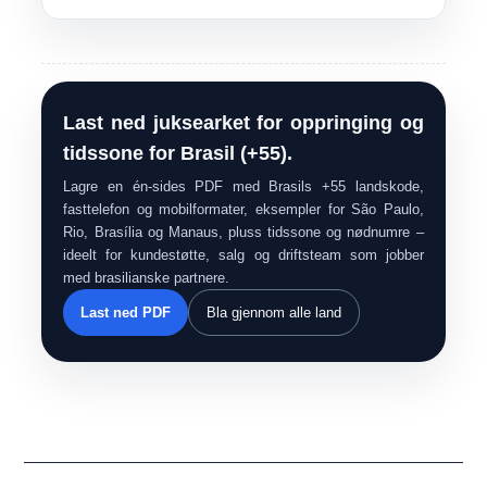
Last ned juksearket for oppringing og
tidssone for Brasil (+55).
Lagre en én-sides PDF med Brasils +55 landskode,
fasttelefon og mobilformater, eksempler for São Paulo,
Rio, Brasília og Manaus, pluss tidssone og nødnumre –
ideelt for kundestøtte, salg og driftsteam som jobber
med brasilianske partnere.
Last ned PDF
Bla gjennom alle land