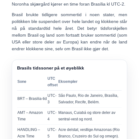
Noronha skjærgård
kjører en time foran Brasília kl
UTC-2
.
Brasil brukte tidligere sommertid i noen stater, men
politikken ble suspendert over hele landet og klokkene står
nå på
standardtid hele året
. Det betyr tidsforskjellen
mellom Brasil og land som fortsatt bruker sommertid (som
USA eller store deler av Europa) kan endre når
de
land
endrer klokkene sine, selv om Brasil ikke gjør det.
Brasils tidssoner på et øyeblikk
UTC
Sone
Eksempler
offset
UTC-
São Paulo, Rio de Janeiro, Brasília,
BRT
– Brasilia-tid
3
Salvador, Recife, Belém.
AMT
– Amazon
UTC-
Manaus, Cuiabá og store deler av
Time
4
sentral-vest og nord.
HANDLING
–
UTC-
Acre delstat, vestlige Amazonas (Rio
Acre Time
5
Branco, Cruzeiro do Sul og omegn).