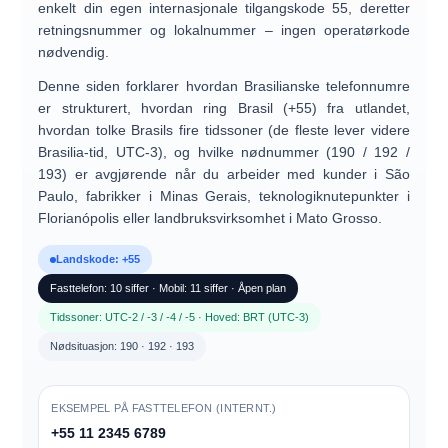
enkelt din egen internasjonale tilgangskode
55
, deretter
retningsnummer og lokalnummer – ingen operatørkode
nødvendig.
Denne siden forklarer hvordan
Brasilianske telefonnumre
er strukturert, hvordan
ring Brasil (+55)
fra utlandet,
hvordan tolke
Brasils fire tidssoner
(de fleste lever videre
Brasilia-tid, UTC-3
), og hvilke
nødnummer (190 / 192 /
193)
er avgjørende når du arbeider med kunder i São
Paulo, fabrikker i Minas Gerais, teknologiknutepunkter i
Florianópolis eller landbruksvirksomhet i Mato Grosso.
Landskode: +55
Fasttelefon: 10 siffer · Mobil: 11 siffer · Åpen plan
Tidssoner: UTC-2 / -3 / -4 / -5 · Hoved: BRT (UTC-3)
Nødsituasjon: 190 · 192 · 193
EKSEMPEL PÅ FASTTELEFON (INTERNT.)
+55 11 2345 6789