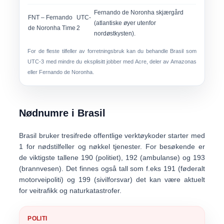
Fernando de Noronha skjærgård
FNT
– Fernando
UTC-
(atlantiske øyer utenfor
de Noronha Time
2
nordøstkysten).
For de fleste tilfeller av forretningsbruk kan du behandle Brasil som
UTC-3
med mindre du eksplisitt jobber med Acre, deler av Amazonas
eller Fernando de Noronha.
Nødnumre i Brasil
Brasil bruker
tresifrede offentlige verktøykoder
starter med
1 for nødstilfeller og nøkkel tjenester. For besøkende er
de viktigste tallene
190 (politiet)
,
192 (ambulanse)
og
193
(brannvesen)
. Det finnes også tall som f.eks
191 (føderalt
motorveipoliti)
og
199 (sivilforsvar)
det kan være aktuelt
for veitrafikk og naturkatastrofer.
POLITI