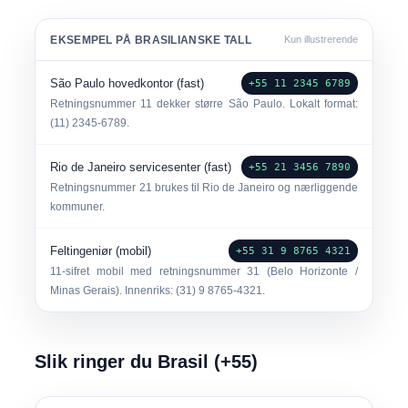
EKSEMPEL PÅ BRASILIANSKE TALL
Kun illustrerende
São Paulo hovedkontor (fast)
+55 11 2345 6789
Retningsnummer
11
dekker større São Paulo. Lokalt format:
(11) 2345-6789.
Rio de Janeiro servicesenter (fast)
+55 21 3456 7890
Retningsnummer
21
brukes til Rio de Janeiro og nærliggende
kommuner.
Feltingeniør (mobil)
+55 31 9 8765 4321
11-sifret mobil med retningsnummer 31 (Belo Horizonte /
Minas Gerais). Innenriks: (31) 9 8765-4321.
Slik ringer du Brasil (+55)