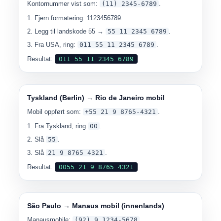
Kontornummer vist som:
(11) 2345-6789
.
Fjern formatering: 1123456789.
Legg til landskode 55 →
55 11 2345 6789
.
Fra USA, ring:
011 55 11 2345 6789
.
Resultat:
011 55 11 2345 6789
Tyskland (Berlin) → Rio de Janeiro mobil
Mobil oppført som:
+55 21 9 8765-4321
.
Fra Tyskland, ring
00
.
Slå
55
.
Slå
21 9 8765 4321
.
Resultat:
0055 21 9 8765 4321
São Paulo → Manaus mobil (innenlands)
Manausmobile:
(92) 9 1234-5678
.