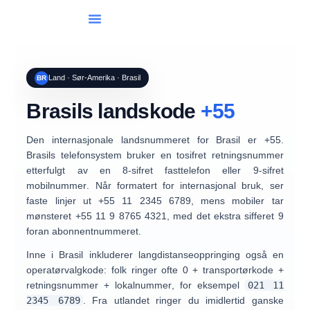
Liste Over Land
Internasjonal Oppringing
Land · Sør-Amerika · Brasil
BR
Brasils landskode
+55
Den internasjonale landsnummeret for
Brasil
er
+55
.
Brasils telefonsystem bruker en
tosifret retningsnummer
etterfulgt av en
8-sifret fasttelefon
eller
9-sifret
mobilnummer
. Når formatert for internasjonal bruk, ser
faste linjer ut
+55 11 2345 6789
, mens mobiler tar
mønsteret
+55 11 9 8765 4321
, med det ekstra sifferet
9
foran abonnentnummeret.
Inne i Brasil inkluderer langdistanseoppringing også en
operatørvalgkode
: folk ringer ofte
0 + transportørkode +
retningsnummer + lokalnummer
, for eksempel
021 11
2345 6789
. Fra utlandet ringer du imidlertid ganske