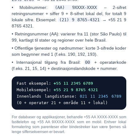
•
Mobilnummer:
(AA) 9XXXX-XXXX
– 2-sifret
retningsnummer + siffer 9 + 8-sifret lokal del, for totalt 9
lokale sifre. Eksempel:
(21) 9 8765-4321
→
+55 21 9
8765 4321
.
•
Retningsnummer (AA):
varierer fra 11 (stor São Paulo) til
99, kartlagt til stater og regioner over hele Brasil.
•
Offentlige tjenester og nødnummer:
korte 3-sifrede koder
som begynner med 1 (f.eks. 190, 192, 193).
•
Internasjonal tilgang fra Brasil:
00
+ operatørkode
(f.eks. 21, 15, 14) + destinasjonslandskode + nummer.
Fast eksempel:
+55 11 2345 6789
Mobileksempel:
+55 21 9 8765 4321
Innenlands langdistanse:
021 11 2345 6789
(0 + operatør 21 + område 11 + lokal)
For databaser og applikasjoner, behandle
+55 AA XXXX-XXXX
som
fasttelefon og
+55 AA 9XXXX-XXXX
som en mobil. Enhver lokal
formatering som parenteser eller bindestreker kan være fjernes så
lenge siffersekvensen er bevart.