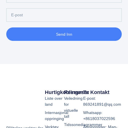
Send Inn
Hurtigkoblinger
Ressurser
Ta Kontakt
Liste over
Veiledning
E-post:
land
for
869241891@qq.com
virtuelle
Internasjonal
Whatsapp:
tall
oppringing
+8618037022596
Tidssonediagrammer
Verktøy
Åpningstider: Man-