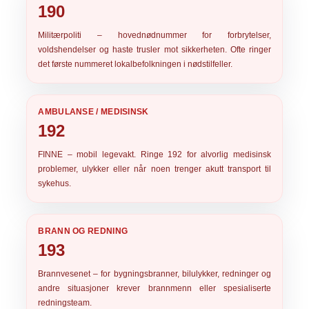
190
Militærpoliti
– hovednødnummer for forbrytelser,
voldshendelser og haste trusler mot sikkerheten. Ofte ringer
det første nummeret lokalbefolkningen i nødstilfeller.
AMBULANSE / MEDISINSK
192
FINNE
– mobil legevakt. Ringe
192
for alvorlig medisinsk
problemer, ulykker eller når noen trenger akutt transport til
sykehus.
BRANN OG REDNING
193
Brannvesenet
– for bygningsbranner, bilulykker, redninger og
andre situasjoner krever brannmenn eller spesialiserte
redningsteam.