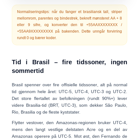
Normaliseringstips:
når du fanger et brasiliansk tall, striper
mellomrom, parentes og bindestrek, bekreft mønsteret
AA + 8
eller 9 sifre
, og konverter den til
+55AAXXXXXXXX /
+55AA9XXXXXXXXX
på bakenden. Dette unngår forvirring
rundt 0 og bærer koder.
Tid i Brasil – fire tidssoner, ingen
sommertid
Brasil spenner over
fire offisielle tidssoner
, alt på normal
tid gjennom hele året:
UTC-5, UTC-4, UTC-3 og UTC-2
.
Det store flertallet av befolkningen (rundt 90%+) lever
videre
Brasilia-tid (BRT, UTC-3)
, som dekker São Paulo,
Rio, Brasilia og de fleste kyststater.
Flytter vestover, den
Amazonas-regionen
bruker
UTC-4
,
mens den langt vestlige delstaten
Acre og en del av
Amazonas
operere på
UTC-5
. Mot øst, den
Fernando de