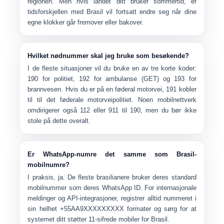
regionen. Men hvis landet ditt bruker sommertid, er
tidsforskjellen med Brasil vil fortsatt endre seg når dine
egne klokker går fremover eller bakover.
Hvilket nødnummer skal jeg bruke som besøkende?
I de fleste situasjoner vil du bruke en av tre korte koder:
190 for politiet
,
192 for ambulanse (GET)
og
193 for
brannvesen
. Hvis du er på en føderal motorvei,
191
kobler
til til det føderale motorveipolitiet. Noen mobilnettverk
omdirigerer også 112 eller 911 til 190, men du bør ikke
stole på dette overalt.
Er WhatsApp-numre det samme som Brasil-
mobilnumre?
I praksis, ja. De fleste brasilianere bruker
deres standard
mobilnummer som deres WhatsApp ID
. For internasjonale
meldinger og API-integrasjoner, registrer alltid nummeret i
sin helhet
+55AA9XXXXXXXXX
formater og sørg for at
systemet ditt støtter 11-sifrede mobiler for Brasil.