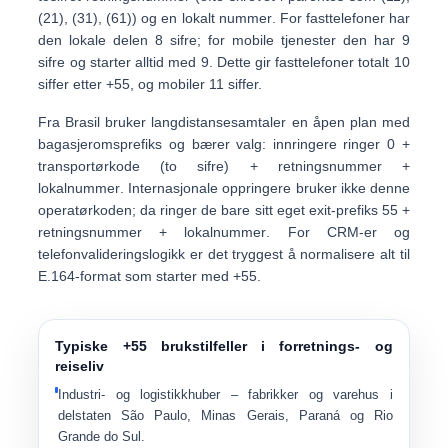
(21), (31), (61)) og en
lokalt nummer
. For fasttelefoner har
den lokale delen
8 sifre
; for mobile tjenester den har
9
sifre og starter alltid med 9
. Dette gir fasttelefoner totalt 10
siffer etter +55, og mobiler 11 siffer.
Fra Brasil bruker langdistansesamtaler en
åpen plan
med
bagasjeromsprefiks og bærer valg: innringere ringer
0 +
transportørkode (to sifre) + retningsnummer +
lokalnummer
. Internasjonale oppringere bruker ikke denne
operatørkoden; da ringer de bare sitt eget exit-prefiks
55 +
retningsnummer + lokalnummer
. For CRM-er og
telefonvalideringslogikk er det tryggest å normalisere alt til
E.164-format som starter med +55
.
Typiske +55 brukstilfeller i forretnings- og
reiseliv
Industri- og logistikkhuber
– fabrikker og varehus i
delstaten São Paulo, Minas Gerais, Paraná og Rio
Grande do Sul.