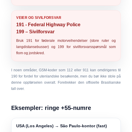
VEIER OG SIVILFORSVAR
191 - Federal Highway Police
199 – Sivilforsvar
Bruk
191
for føderale motorveihendelser (store ruter og
langdistansebusser) og
199
for sivilforsvarsspørsmål som
flom og jordskred.
I noen områder, GSM-koder som
112
eller
911
kan omdirigeres til
190 for fordel for utenlandske besøkende, men du bør ikke stole på
denne oppførselen overalt. Foretrekker den offisielle Brasilianske
tall over.
Eksempler: ringe +55-numre
USA (Los Angeles) → São Paulo-kontor (fast)