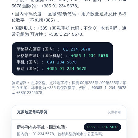
5678
;国际的：
+385 91 234 5678
。
•
国内号码长度：
区域/移动代码 + 用户数量通常总计
8–9
位数字
（不包括+385）。
•
国际形式：
+385（区号/手机代码，不含 0）本地号码
，通
常分组为 可读性：
+385 1 234 5678
。
萨格勒布酒店（国内）：
01 234 5678
萨格勒布酒店（国际机场）：
+385 1 234 5678
手机（国内）：
091 234 5678
移动（国际）：
+385 91 234 5678
验证思路：去掉空格、点和连字符；探测
00第285章
/
00第385章
/ 领
先
0
图案；标准化为
+385
后仅跟数字。例如，
00385 1 234 5678
→
+38512345678
。
克罗地亚号码示例
仅供参考
萨格勒布办事处（固定电话）
+385 1 234 5678
国内的：
01 234 5678
。首都典型的城市办公室号码。