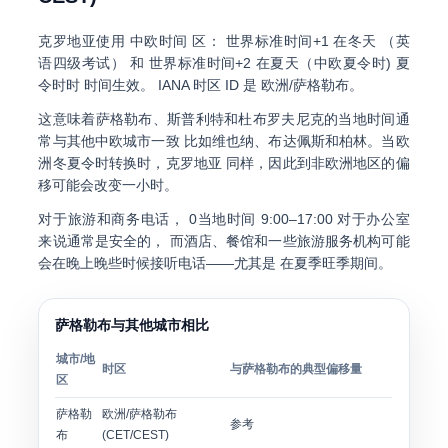
克罗地亚使用
中欧时间
区：
世界标准时间+1
在冬天 （
英
语四级考试
） 和
世界标准时间+2
在夏天（
中欧夏令时
) 夏
令时时 时间生效。 IANA 时区 ID 是
欧洲/萨格勒布
。
这意味着萨格勒布、斯普利特和杜布罗夫尼克的当地时间通
常与其他中欧城市一致 比如维也纳、布达佩斯和柏林。当欧
洲冬夏令时转换时，克罗地亚 同样，因此到非欧洲地区的偏
移可能会改变一小时。
对于旅游和商务电话，
0当地时间 9:00–17:00
对于办公室
来说通常是安全的， 而酒店、餐馆和一些旅游服务机构可能
会在晚上晚些时候接听电话——尤其是 在夏季旺季期间。
萨格勒布与其他城市相比
城市/地
时区
与萨格勒布的典型偏移量
区
萨格勒
欧洲/萨格勒布
参考
布
(CET/CEST)