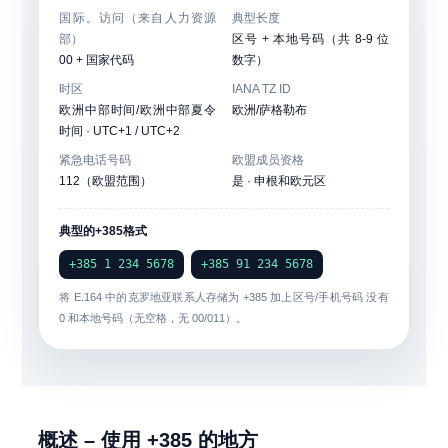
国际。访问（来自人力资源
典型长度
部）
区号 + 本地号码（共 8-9 位
00 + 国家代码
数字）
时区
IANA TZ ID
欧洲中部时间/欧洲中部夏令
欧洲/萨格勒布
时间 · UTC+1 / UTC+2
紧急电话号码
欧盟成员资格
112（欧盟范围）
是 · 申根和欧元区
典型的+385格式
+385 1 234 5678
+385 91 234 5678
将 E.164 中的克罗地亚联系人存储为
+385
加上区号/手机号码
没有
0
和本地号码（无空格，无 00/011）。
概述 – 使用 +385 的地方