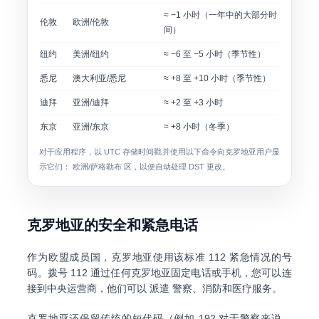
≈ −1 小时（一年中的大部分时
伦敦
欧洲/伦敦
间）
纽约
美洲/纽约
≈ −6 至 −5 小时（季节性）
悉尼
澳大利亚/悉尼
≈ +8 至 +10 小时（季节性）
迪拜
亚洲/迪拜
≈ +2 至 +3 小时
东京
亚洲/东京
≈ +8 小时（冬季）
对于应用程序，以 UTC 存储时间戳并使用以下命令向克罗地亚用户显
示它们：
欧洲/萨格勒布
区，以便自动处理 DST 更改。
克罗地亚的安全和紧急电话
作为欧盟成员国，克罗地亚使用该标准
112
紧急情况的号
码。拨号
112
通过任何克罗地亚固定电话或手机，您可以连
接到中央运营商，他们可以 派遣
警察、消防和医疗服务
。
克罗地亚还保留传统的短代码（例如
192
对于警察来说，