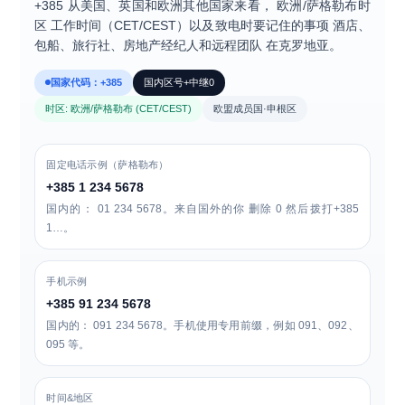
+385
从美国、英国和欧洲其他国家来看，
欧洲/萨格勒布时
区
工作时间（CET/CEST）以及致电时要记住的事项
酒店、
包船、旅行社、房地产经纪人和远程团队
在克罗地亚。
国家代码：+385
国内区号+中继0
时区: 欧洲/萨格勒布 (CET/CEST)
欧盟成员国·申根区
固定电话示例（萨格勒布）
+385 1 234 5678
国内的：
01 234 5678
。来自国外的你
删除 0
然后拨打+385
1…。
手机示例
+385 91 234 5678
国内的：
091 234 5678
。手机使用专用前缀，例如 091、092、
095 等。
时间&地区