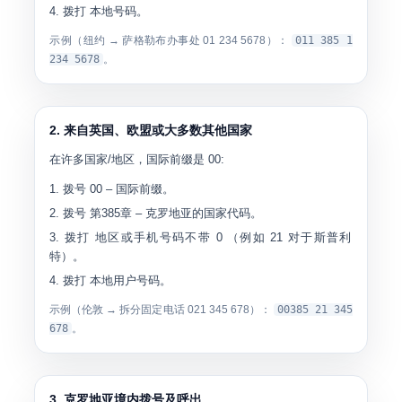
拨打
本地号码
。
示例（纽约 → 萨格勒布办事处
01 234 5678
）：
011 385 1
234 5678
。
2. 来自英国、欧盟或大多数其他国家
在许多国家/地区，国际前缀是
00
:
拨号
00
– 国际前缀。
拨号
第385章
– 克罗地亚的国家代码。
拨打
地区或手机号码不带 0
（例如
21
对于斯普利
特）。
拨打
本地用户号码
。
示例（伦敦 → 拆分固定电话
021 345 678
）：
00385 21 345
678
。
3. 克罗地亚境内拨号及呼出