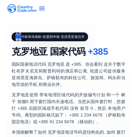
人力
中欧和东南欧·欧盟和申根·亚得里亚海沿岸
资源
克罗地亚 国家代码
+385
国际国家电话代码
克罗地亚
是
+385
。你会看到 这关于数字
杜布罗夫尼克和斯普利特的酒店和公寓
, 轮渡公司提供服务
亚得里亚海群岛、萨格勒布的科技公司、旅游局、码头和当
地导游的手机 和商业伙伴。
克罗地亚使用
带有地理区域代码的开放编号计划
和一个
树
干 前缀0
用于拨打国内长途电话。当您从国外拨打时，您拨
打
+385
后跟区域或手机代码
没有
前导 0，然后 本地用户
号码。典型的国际格式如下：
+385 1 234 5678
（萨格勒布
固定电话）或
+385 91 234 5678
（移动的）。
本指南解释了如何
克罗地亚电话号码是结构化的
, 如何
拨打