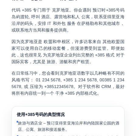
代码
+385
专门用于
克罗地亚
。你会遇到 预订时+385号码
岛屿渡轮
, 呼叫
酒店、露营地和私人 公寓
，联系亚得里亚海
沿岸的码头，安排
IT 和外包 服务
在萨格勒布和其他城市，
或联系地方当局和服务提供商。
因为克罗地亚是
欧盟和申根区
，许多访客来自 其他欧盟国
家可以使用自己的移动套餐，但漫游费受到监管。即便如
此，这也很常见 为克罗地亚企业列出完整的
+385 格式
对于
国际宾客，尤其是 旅游、游艇和房产租赁。
在日常练习中，您会看到克罗地亚语数字以几种略有不同的
风格书写：
01 234 5678
,
+385 1 234 5678
,
00385 1 234
5678
, 或 压缩为
+38512345678
。对于软件和 CRM，最好
将所有内容统一到一个 干净
+385
内部格式化。
使用+385号码的典型情况
旅游与酒店业
– 预订亚得里亚海沿岸和内陆国家公园的酒
店、公寓、旅游和接送服务。