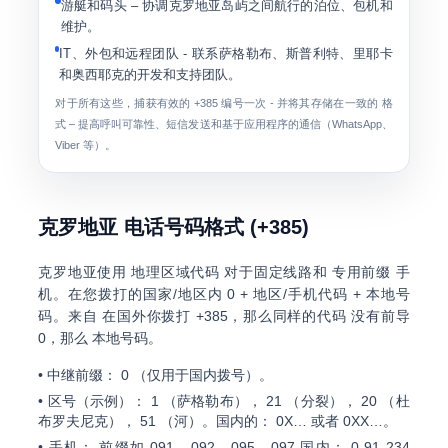
游艇和码头
– 协调克罗地亚岛屿之间航行的泊位、包机和
维护。
IT、外包和远程团队
- 联系萨格勒布、斯普利特、里耶卡
和奥西耶克的开发和支持团队。
对于所有这些，捕获有效的
+385
编号一次 - 并将其存储在一致的 格
式 – 提高呼叫可靠性、短信发送和基于应用程序的通信（WhatsApp、
Viber 等）。
克罗地亚 电话号码格式 (+385)
克罗地亚使用
地理区域代码
对于固定线路和
专用前缀 手
机
。在您拨打的国家/地区内
0 + 地区/手机代码 + 本地号
码
。来自 在国外你拨打
+385
，那么同样的代码
没有前导
0
，那么 本地号码。
•
中继前缀：
0
（仅用于国内拨号）。
•
区号（示例）：
1
（萨格勒布），
21
（分裂），
20
（杜
布罗夫尼克），
51
（河）。国内的：
0X…
或者
0XX…
。
•
手机：
前缀如
091、092、095、097
国内：
0 91 234