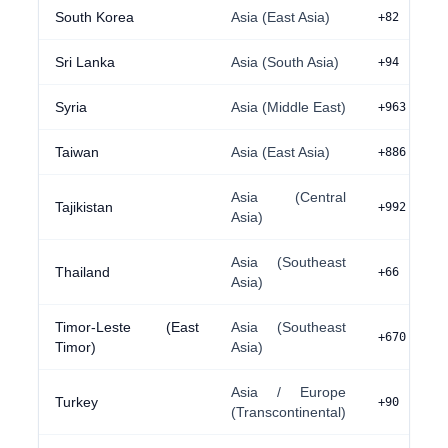
South Korea
Asia (East Asia)
+82
Sri Lanka
Asia (South Asia)
+94
Syria
Asia (Middle East)
+963
Taiwan
Asia (East Asia)
+886
Asia (Central
Tajikistan
+992
Asia)
Asia (Southeast
Thailand
+66
Asia)
Timor-Leste (East
Asia (Southeast
+670
Timor)
Asia)
Asia / Europe
Turkey
+90
(Transcontinental)