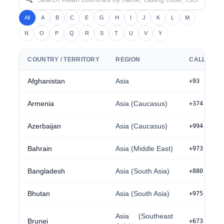
All
A
B
C
E
G
H
I
J
K
L
M
N
O
P
Q
R
S
T
U
V
Y
COUNTRY / TERRITORY
REGION
CALLING 
Afghanistan
Asia
+93
Armenia
Asia (Caucasus)
+374
Azerbaijan
Asia (Caucasus)
+994
Bahrain
Asia (Middle East)
+973
Bangladesh
Asia (South Asia)
+880
Bhutan
Asia (South Asia)
+975
Asia (Southeast
Brunei
+673