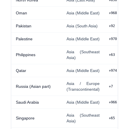
North Korea
Asia (East Asia)
+850
Oman
Asia (Middle East)
+968
Pakistan
Asia (South Asia)
+92
Palestine
Asia (Middle East)
+970
Asia (Southeast
Philippines
+63
Asia)
Qatar
Asia (Middle East)
+974
Asia / Europe
Russia (Asian part)
+7
(Transcontinental)
Saudi Arabia
Asia (Middle East)
+966
Asia (Southeast
Singapore
+65
Asia)