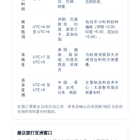
尔、巴林、
总部欢迎。
时
阿曼
间
伊朗、巴基
南
包括半小时和刻钟
斯坦、印
亚
UTC+4:30
偏移（伊朗 +3:30、
度、斯里兰
抵
至 UTC+6
印度 +5:30、尼泊尔
卡、孟加拉
消
+5:45）。
国
泰国、越
东
南、新加
与欧洲清晨和大洋
UTC+7 至
南
坡、印度尼
洲营业时间方便重
UTC+9
亚
西亚、菲律
叠。
宾
远
中国、香
主要制造和技术中
东
UTC+8 至
港、台湾、
心；大多数市场没
亚
UTC+9
日本、韩国
有夏令时。
洲
在预订重要会议或活动之前，请务必确认目标国家/地区当前的
当地时间和夏令时规则。
建议拨打亚洲窗口