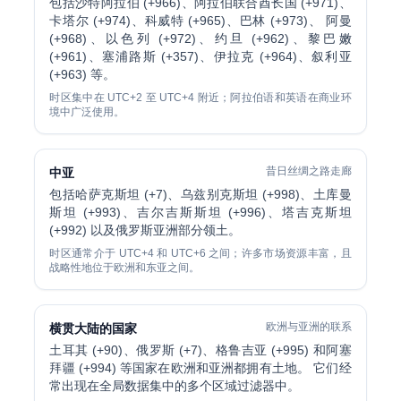
包括沙特阿拉伯 (+966)、阿拉伯联合酋长国 (+971)、
卡塔尔 (+974)、科威特 (+965)、巴林 (+973)、 阿曼
(+968)、以色列 (+972)、约旦 (+962)、黎巴嫩
(+961)、塞浦路斯 (+357)、伊拉克 (+964)、叙利亚
(+963) 等。
时区集中在 UTC+2 至 UTC+4 附近；阿拉伯语和英语在商业环
境中广泛使用。
昔日丝绸之路走廊
中亚
包括哈萨克斯坦 (+7)、乌兹别克斯坦 (+998)、土库曼
斯坦 (+993)、吉尔吉斯斯坦 (+996)、塔吉克斯坦
(+992) 以及俄罗斯亚洲部分领土。
时区通常介于 UTC+4 和 UTC+6 之间；许多市场资源丰富，且
战略性地位于欧洲和东亚之间。
欧洲与亚洲的联系
横贯大陆的国家
土耳其 (+90)、俄罗斯 (+7)、格鲁吉亚 (+995) 和阿塞
拜疆 (+994) 等国家在欧洲和亚洲都拥有土地。 它们经
常出现在全局数据集中的多个区域过滤器中。