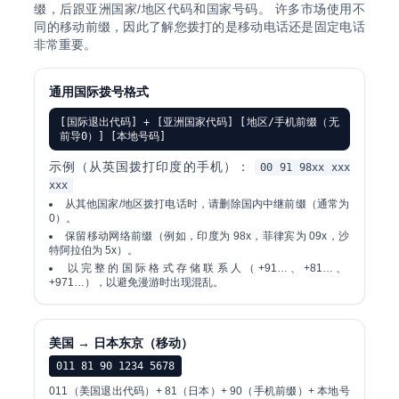
缀，后跟亚洲国家/地区代码和国家号码。 许多市场使用不
同的移动前缀，因此了解您拨打的是移动电话还是固定电话
非常重要。
通用国际拨号格式
[国际退出代码] + [亚洲国家代码] [地区/手机前缀（无
前导0）] [本地号码]
示例（从英国拨打印度的手机）：
00 91 98xx xxx
xxx
从其他国家/地区拨打电话时，请删除国内中继前缀（通常为
0）。
保留移动网络前缀（例如，印度为 98x，菲律宾为 09x，沙
特阿拉伯为 5x）。
以完整的国际格式存储联系人（+91…、+81…、
+971…），以避免漫游时出现混乱。
美国 → 日本东京（移动）
011 81 90 1234 5678
011（美国退出代码）+ 81（日本）+ 90（手机前缀）+ 本地号