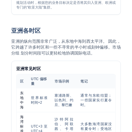
规划活动时，根据您的业务目标决定是否将其归入亚洲、欧洲或
专门的“欧亚大陆”集群。
亚洲各时区
亚洲的纵向范围非常广泛，从东地中海到西太平洋。 因此，
它跨越了许多时区和一些不寻常的半小时或刻钟偏移。市场
分组 划分时间段可以更轻松地协调国际电话。
亚洲常见时区
UTC 偏移
区
市场示例
笔记
量
东
塞浦路斯、
通常与东欧结盟；
地
世界标准
以色列、约
一些国家实行夏令
中
时间+2
旦、黎巴嫩
时。
海
海
沙特阿拉
湾
伯、阿联
大多数海湾国家没
标
UTC+3 至
酋、卡塔
有夏令时；受地区
准
UTC+4