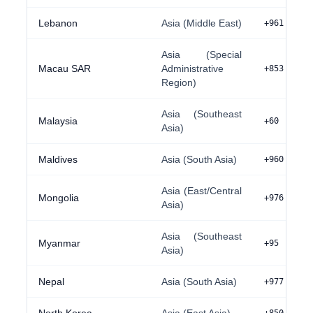
Lebanon
Asia (Middle East)
+961
Asia (Special
Macau SAR
Administrative
+853
Region)
Asia (Southeast
Malaysia
+60
Asia)
Maldives
Asia (South Asia)
+960
Asia (East/Central
Mongolia
+976
Asia)
Asia (Southeast
Myanmar
+95
Asia)
Nepal
Asia (South Asia)
+977