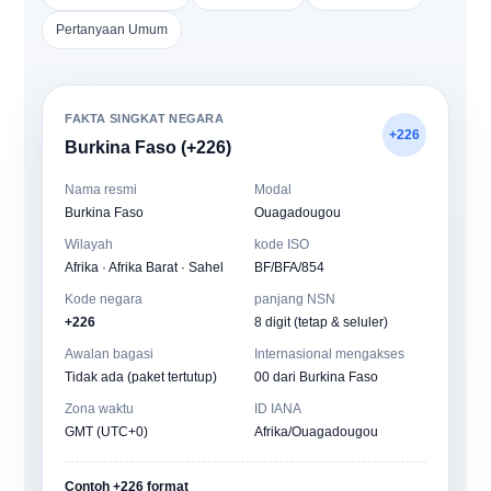
Pertanyaan Umum
FAKTA SINGKAT NEGARA
+226
Burkina Faso (+226)
Nama resmi
Modal
Burkina Faso
Ouagadougou
Wilayah
kode ISO
Afrika · Afrika Barat · Sahel
BF/BFA/854
Kode negara
panjang NSN
+226
8 digit (tetap & seluler)
Awalan bagasi
Internasional mengakses
Tidak ada (paket tertutup)
00 dari Burkina Faso
Zona waktu
ID IANA
GMT (UTC+0)
Afrika/Ouagadougou
Contoh +226 format