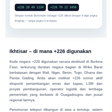
+226 20 49 1234
+226 70 12 3456
Simpan kontak Burkinabe sebagai
+226
diikuti dengan 8 digit angka
lengkap — tanpa angka 0 di depan.
Ikhtisar – di mana +226 digunakan
Kode negara
+226
digunakan secara eksklusif di
Burkina
Faso
, terkurung daratan negara bagian di
Afrika Barat
berbatasan dengan Mali, Niger, Benin, Togo, Ghana dan
Pantai Gading. Anda akan melihat +226 nomor aktif
eksportir pertambangan emas dan kapas
,
LSM dan
proyek pembangunan
,
operator logistik
dan lembaga
pemerintah yang berbasis di Ouagadougou dan pusat
regional lainnya.
Penomoran telepon dibangun di atas a
tertutup, sistem