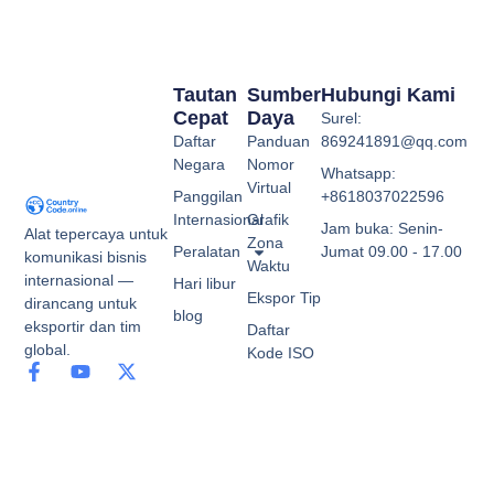
Tautan
Sumber
Hubungi Kami
Cepat
Daya
Surel:
Daftar
Panduan
869241891@qq.com
Negara
Nomor
Whatsapp:
Virtual
Panggilan
+8618037022596
Internasional
Grafik
Jam buka: Senin-
Alat tepercaya untuk
Zona
Peralatan
Jumat 09.00 - 17.00
komunikasi bisnis
Waktu
internasional —
Hari libur
Ekspor Tip
dirancang untuk
blog
eksportir dan tim
Daftar
global.
Kode ISO