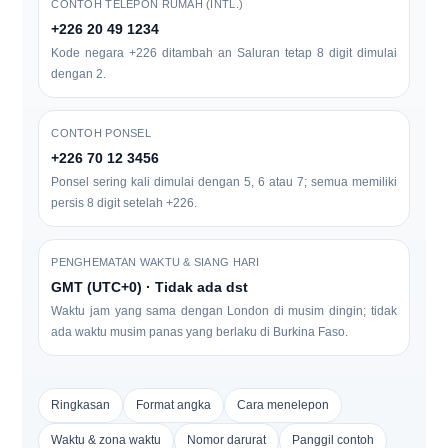
CONTOH TELEPON RUMAH (INTL.)
+226 20 49 1234
Kode negara +226 ditambah an
Saluran tetap 8 digit
dimulai
dengan
2
.
CONTOH PONSEL
+226 70 12 3456
Ponsel sering kali dimulai dengan
5, 6 atau 7
; semua memiliki
persis
8 digit
setelah +226.
PENGHEMATAN WAKTU & SIANG HARI
GMT (UTC+0) · Tidak ada dst
Waktu jam yang sama dengan London di musim dingin; tidak
ada waktu musim panas yang berlaku di Burkina Faso.
Ringkasan
Format angka
Cara menelepon
Waktu & zona waktu
Nomor darurat
Panggil contoh