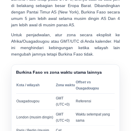
di belakang sebagian besar Eropa Barat
. Dibandingkan
dengan Pantai Timur AS (New York), Burkina Faso secara
umum
5 jam lebih awal selama musim dingin AS
Dan
4
jam lebih awal di musim panas AS
.
Untuk penjadwalan, atur zona secara eksplisit ke
Afrika/Ouagadougou
atau GMT/UTC di Anda kalender. Hal
ini menghindari kebingungan ketika wilayah lain
mengubah jamnya tetapi Burkina Faso tidak.
Burkina Faso vs zona waktu utama lainnya
Offset vs
Kota / wilayah
Zona waktu
Ouagadougou
GMT
Ouagadougou
Referensi
(UTC+0)
GMT
Waktu setempat yang
London (musim dingin)
(UTC+0)
sama
Paris / Berlin (musim
Cet