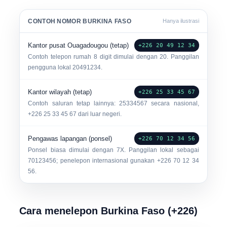
CONTOH NOMOR BURKINA FASO
Hanya ilustrasi
Kantor pusat Ouagadougou (tetap)
+226 20 49 12 34
Contoh telepon rumah 8 digit dimulai dengan
20
. Panggilan
pengguna lokal
20491234
.
Kantor wilayah (tetap)
+226 25 33 45 67
Contoh saluran tetap lainnya:
25334567
secara nasional,
+226 25 33 45 67
dari luar negeri.
Pengawas lapangan (ponsel)
+226 70 12 34 56
Ponsel biasa dimulai dengan 7X. Panggilan lokal sebagai
70123456
; penelepon internasional gunakan
+226 70 12 34
56
.
Cara menelepon Burkina Faso (+226)