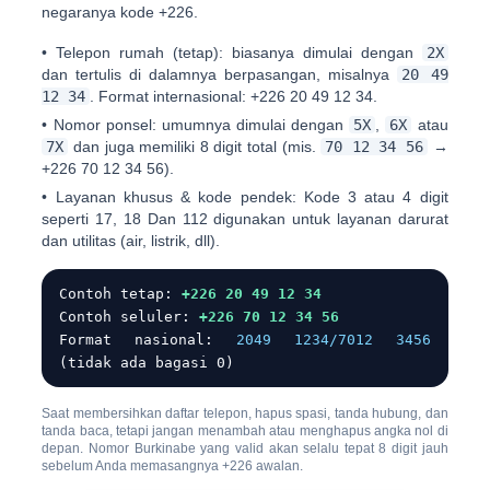
negaranya kode
+226
.
•
Telepon rumah (tetap):
biasanya dimulai dengan
2X
dan tertulis di dalamnya berpasangan, misalnya
20 49
12 34
. Format internasional:
+226 20 49 12 34
.
•
Nomor ponsel:
umumnya dimulai dengan
5X
,
6X
atau
7X
dan juga memiliki 8 digit total (mis.
70 12 34 56
→
+226 70 12 34 56
).
•
Layanan khusus & kode pendek:
Kode 3 atau 4 digit
seperti
17
,
18
Dan
112
digunakan untuk layanan darurat
dan utilitas (air, listrik, dll).
Contoh tetap:
+226 20 49 12 34
Contoh seluler:
+226 70 12 34 56
Format nasional:
2049 1234/7012 3456
(tidak ada bagasi 0)
Saat membersihkan daftar telepon, hapus spasi, tanda hubung, dan
tanda baca, tetapi
jangan menambah atau menghapus angka nol di
depan
. Nomor Burkinabe yang valid akan selalu tepat
8 digit
jauh
sebelum Anda memasangnya
+226
awalan.