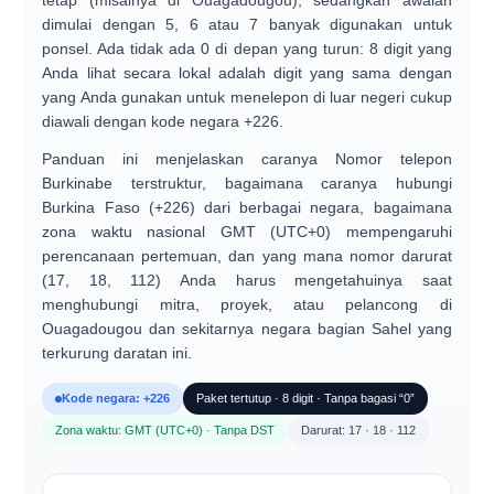
tetap (misalnya di Ouagadougou), sedangkan awalan
dimulai dengan
5, 6 atau 7
banyak digunakan untuk
ponsel. Ada
tidak ada 0 di depan yang turun
: 8 digit yang
Anda lihat secara lokal adalah digit yang sama dengan
yang Anda gunakan untuk menelepon di luar negeri cukup
diawali dengan kode negara +226.
Panduan ini menjelaskan caranya
Nomor telepon
Burkinabe
terstruktur, bagaimana caranya
hubungi
Burkina Faso (+226)
dari berbagai negara, bagaimana
zona waktu nasional
GMT (UTC+0)
mempengaruhi
perencanaan pertemuan, dan yang mana
nomor darurat
(17, 18, 112)
Anda harus mengetahuinya saat
menghubungi mitra, proyek, atau pelancong di
Ouagadougou dan sekitarnya negara bagian Sahel yang
terkurung daratan ini.
Kode negara: +226
Paket tertutup · 8 digit · Tanpa bagasi “0”
Zona waktu: GMT (UTC+0) · Tanpa DST
Darurat: 17 · 18 · 112