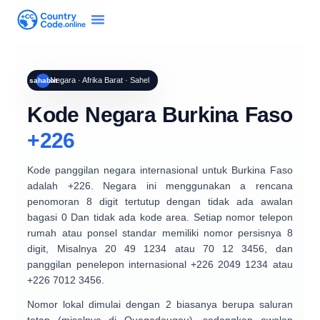
Negara · Afrika Barat · Sahel
sahabat
Kode Negara Burkina Faso
+226
Kode panggilan negara internasional untuk
Burkina Faso
adalah
+226
. Negara ini menggunakan a
rencana
penomoran 8 digit tertutup
dengan
tidak ada awalan
bagasi 0
Dan
tidak ada kode area
. Setiap nomor telepon
rumah atau ponsel standar memiliki nomor persisnya
8
digit
, Misalnya
20 49 1234
atau
70 12 3456
, dan
panggilan penelepon internasional
+226 2049 1234
atau
+226 7012 3456
.
Nomor lokal dimulai dengan
2
biasanya berupa saluran