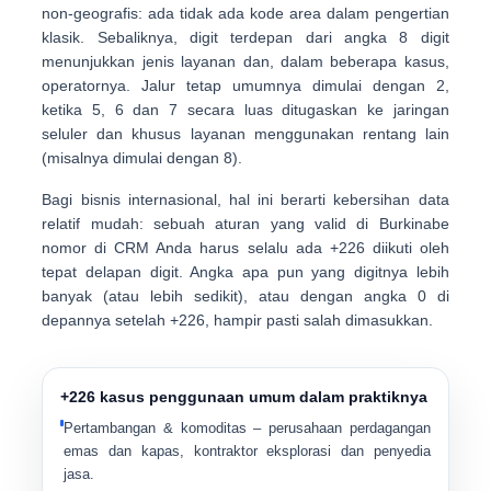
non-geografis
: ada
tidak ada kode area
dalam pengertian
klasik. Sebaliknya, digit terdepan dari angka 8 digit
menunjukkan jenis layanan dan, dalam beberapa kasus,
operatornya. Jalur tetap umumnya dimulai dengan
2
,
ketika
5, 6 dan 7
secara luas ditugaskan ke jaringan
seluler dan khusus layanan menggunakan rentang lain
(misalnya dimulai dengan
8
).
Bagi bisnis internasional, hal ini berarti kebersihan data
relatif mudah: sebuah aturan yang valid di Burkinabe
nomor di CRM Anda harus selalu ada
+226
diikuti oleh
tepat delapan digit
. Angka apa pun yang digitnya lebih
banyak (atau lebih sedikit), atau dengan angka 0 di
depannya setelah +226, hampir pasti salah dimasukkan.
+226 kasus penggunaan umum dalam praktiknya
Pertambangan & komoditas
– perusahaan perdagangan
emas dan kapas, kontraktor eksplorasi dan penyedia
jasa.