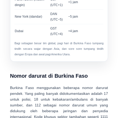
+1 jam
dingin)
(UTC+1)
DAN
New York (standar)
−5 jam
(UTC−5)
GST
Dubai
+4 jam
(UTC+4)
Bagi sebagian besar tim global,
pagi hari di Burkina Faso
tumpang
tindih secara wajar dengan Asia, dan
sore sore
tumpang tindih
dengan Eropa dan awal pagi Amerika Utara.
Nomor darurat di Burkina Faso
Burkina Faso menggunakan beberapa
nomor darurat
pendek
. Yang paling banyak didokumentasikan adalah
17
untuk polisi,
18
untuk kebakaran/ambulans di banyak
sumber, dan
112
sebagai nomor darurat umum yang
didukung oleh beberapa jaringan dan penyedia
internasional. Kode khusus sektor tambahan seperti
1111