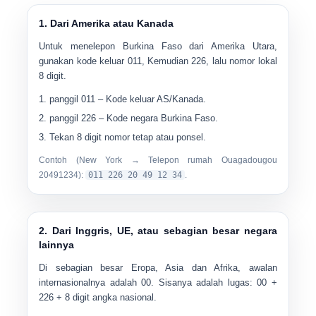
1. Dari Amerika atau Kanada
Untuk menelepon Burkina Faso dari Amerika Utara,
gunakan kode keluar
011
, Kemudian
226
, lalu nomor lokal
8 digit.
panggil
011
– Kode keluar AS/Kanada.
panggil
226
– Kode negara Burkina Faso.
Tekan
8 digit nomor tetap atau ponsel
.
Contoh (New York → Telepon rumah Ouagadougou
20491234):
011 226 20 49 12 34
.
2. Dari Inggris, UE, atau sebagian besar negara
lainnya
Di sebagian besar Eropa, Asia dan Afrika, awalan
internasionalnya adalah
00
. Sisanya adalah lugas: 00 +
226 + 8 digit angka nasional.