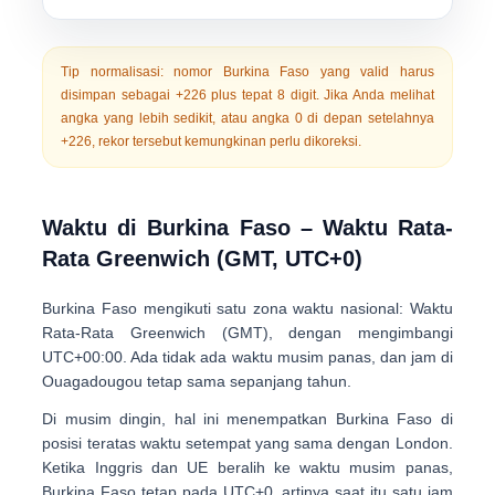
Tip normalisasi:
nomor Burkina Faso yang valid harus
disimpan sebagai
+226
plus
tepat 8 digit
. Jika Anda melihat
angka yang lebih sedikit, atau angka 0 di depan setelahnya
+226, rekor tersebut kemungkinan perlu dikoreksi.
Waktu di Burkina Faso – Waktu Rata-
Rata Greenwich (GMT, UTC+0)
Burkina Faso mengikuti satu zona waktu nasional:
Waktu
Rata-Rata Greenwich (GMT)
, dengan mengimbangi
UTC+00:00
. Ada
tidak ada waktu musim panas
, dan jam di
Ouagadougou tetap sama sepanjang tahun.
Di musim dingin, hal ini menempatkan Burkina Faso di
posisi teratas
waktu setempat yang sama dengan London
.
Ketika Inggris dan UE beralih ke waktu musim panas,
Burkina Faso tetap pada UTC+0, artinya saat itu
satu jam