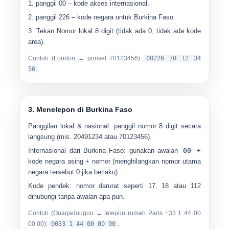
panggil
00
– kode akses internasional.
panggil
226
– kode negara untuk Burkina Faso.
Tekan
Nomor lokal 8 digit
(tidak ada 0, tidak ada kode
area).
Contoh (London → ponsel 70123456):
00226 70 12 34
56
.
3. Menelepon di Burkina Faso
Panggilan lokal & nasional:
panggil
nomor 8 digit
secara
langsung (mis.
20491234
atau
70123456
).
Internasional dari Burkina Faso:
gunakan awalan
00
+
kode negara asing + nomor (menghilangkan nomor utama
negara tersebut 0 jika berlaku).
Kode pendek:
nomor darurat seperti
17
,
18
atau
112
dihubungi
tanpa awalan apa pun
.
Contoh (Ouagadougou → telepon rumah Paris +33 1 44 00
00 00):
0033 1 44 00 00 00
.