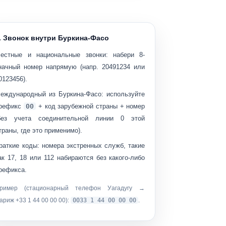
. Звонок внутри Буркина-Фасо
естные и национальные звонки:
набери
8-
начный номер
напрямую (напр.
20491234
или
0123456
).
еждународный из Буркина-Фасо:
используйте
рефикс
00
+ код зарубежной страны + номер
без учета соединительной линии 0 этой
траны, где это применимо).
раткие коды:
номера экстренных служб, такие
ак
17
,
18
или
112
набираются
без какого-либо
рефикса
.
ример (стационарный телефон Уагадугу →
ариж +33 1 44 00 00 00):
0033 1 44 00 00 00
.