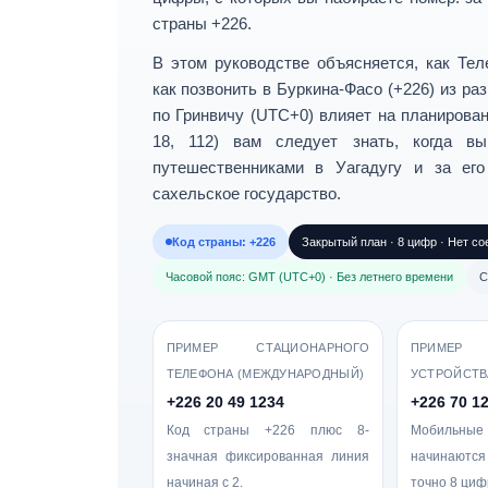
страны +226.
В этом руководстве объясняется, как
Тел
как
позвонить в Буркина-Фасо (+226)
из раз
по Гринвичу (UTC+0)
влияет на планирован
18, 112)
вам следует знать, когда вы 
путешественниками в Уагадугу и за е
сахельское государство.
Код страны: +226
Закрытый план · 8 цифр · Нет со
Часовой пояс: GMT (UTC+0) · Без летнего времени
С
ПРИМЕР СТАЦИОНАРНОГО
ПРИМЕР
ТЕЛЕФОНА (МЕЖДУНАРОДНЫЙ)
УСТРОЙСТВ
+226 20 49 1234
+226 70 1
Код страны +226 плюс
8-
Мобильные
значная фиксированная линия
начинаются
начиная с
2
.
точно
8 циф