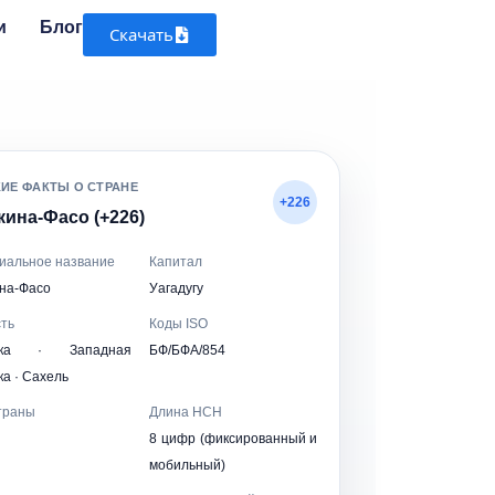
и
Блог
Скачать
КИЕ ФАКТЫ О СТРАНЕ
+226
кина-Фасо (+226)
иальное название
Капитал
на-Фасо
Уагадугу
ть
Коды ISO
ика · Западная
БФ/БФА/854
а · Сахель
траны
Длина НСН
8 цифр (фиксированный и
мобильный)