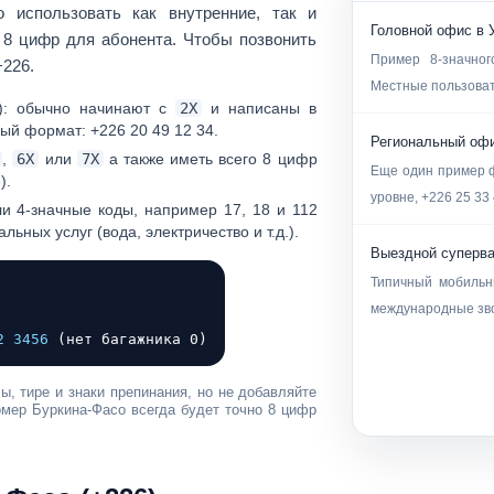
о использовать как внутренние, так и
Головной офис в 
8 цифр для абонента. Чтобы позвонить
Пример 8-значно
+226
.
Местные пользова
:
обычно начинают с
2X
и написаны в
ный формат:
+226 20 49 12 34
.
Региональный офи
,
6X
или
7X
а также иметь всего 8 цифр
Еще один пример 
6
).
уровне,
+226 25 33
и 4-значные коды, например
17
,
18
и
112
ьных услуг (вода, электричество и т.д.).
Выездной суперва
Типичный мобильн
международные зв
2 3456
(нет багажника 0)
ы, тире и знаки препинания, но
не добавляйте
омер Буркина-Фасо всегда будет точно
8 цифр