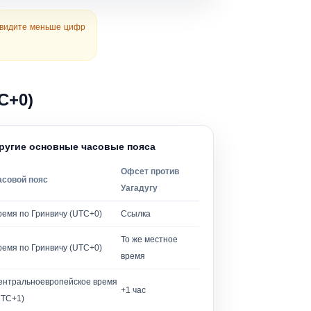
ы видите меньше цифр
C+0)
ругие основные часовые пояса
Офсет против
асовой пояс
Уагадугу
ремя по Гринвичу (UTC+0)
Ссылка
То же местное
ремя по Гринвичу (UTC+0)
время
ентральноевропейское время
+1 час
UTC+1)