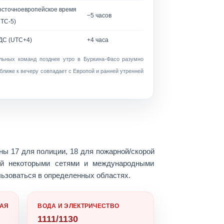
осточноевропейское время
−5 часов
UTC-5)
ДС (UTC+4)
+4 часа
альных команд
позднее утро в Буркина-Фасо
разумно
ближе к вечеру
совпадает с Европой и ранней утренней
аны
17
для полиции,
18
для пожарной/скорой
й некоторыми сетями и международными
ьзоваться в определенных областях.
АЯ
ВОДА И ЭЛЕКТРИЧЕСТВО
1111/1130