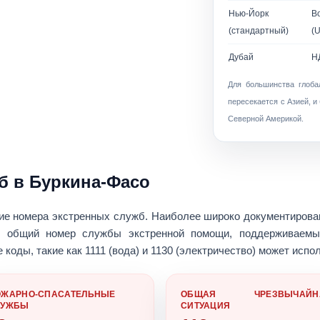
Нью-Йорк
В
(стандартный)
(
Дубай
Н
Для большинства глоб
пересекается с Азией, и
Северной Америкой.
б в Буркина-Фасо
ие номера экстренных служб
. Наиболее широко документиров
 общий номер службы экстренной помощи, поддерживаемы
 коды, такие как
1111 (вода)
и
1130 (электричество)
может испол
ОЖАРНО-СПАСАТЕЛЬНЫЕ
ОБЩАЯ ЧРЕЗВЫЧАЙН
ЛУЖБЫ
СИТУАЦИЯ