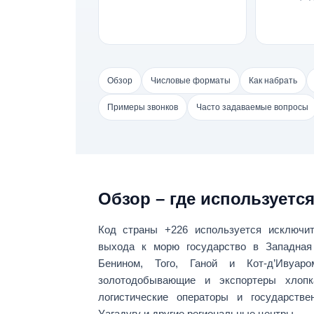
Обзор
Числовые форматы
Как набрать
Примеры звонков
Часто задаваемые вопросы
Обзор – где используется
Код страны
+226
используется исключи
выхода к морю государство в
Западная
Бенином, Того, Ганой и Кот-д’Ивуа
золотодобывающие и экспортеры хлопк
логистические операторы
и государстве
Уагадугу и другие региональные центры.