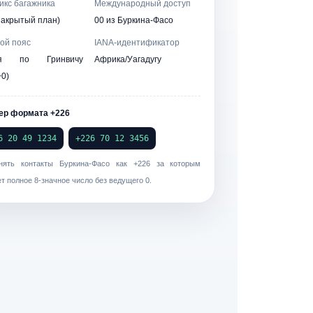
кс багажника
Международный доступ
закрытый план)
00 из Буркина-Фасо
ой пояс
IANA-идентификатор
мя по Гринвичу
Африка/Уагадугу
0)
ер формата +226
6 20 49 1234
+226 70 12 3456
нять контакты Буркина-Фасо как
+226
за которым
т полное 8-значное число без ведущего 0.