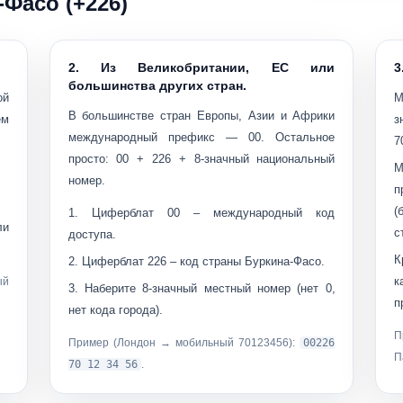
-Фасо (+226)
2. Из Великобритании, ЕС или
3
большинства других стран.
ой
М
В большинстве стран Европы, Азии и Африки
ем
з
международный префикс —
00
. Остальное
7
просто: 00 + 226 + 8-значный национальный
М
номер.
п
(
Циферблат
00
– международный код
ли
с
доступа.
К
Циферблат
226
– код страны Буркина-Фасо.
к
ый
Наберите
8-значный местный номер
(нет 0,
п
нет кода города).
П
Пример (Лондон → мобильный 70123456):
00226
П
70 12 34 56
.