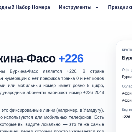
одный Набор Номера
Инструменты
Праздник
КРАТ
кина-Фасо
+226
Бур
Офиц
раны
Буркина-Фасо
является
+226
. В стране
Бурки
ан нумерации
с
нет префикса транка 0
и
нет кодов
ный или мобильный номер имеет ровно
8 цифр
,
Облас
ждународные абоненты набирают номер
+226 2049
Афр
Африк
это фиксированные линии (например, в Уагадугу),
Код с
о используются для мобильных телефонов. Есть
+226
 которые вы видите локально, — это те же самые
границей, перед которым просто указывается код