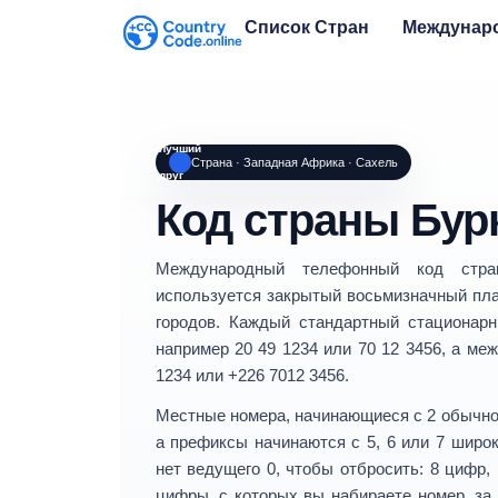
Список Стран
Междунар
лучший
Страна · Западная Африка · Сахель
друг
Код страны Бур
Международный телефонный код ст
используется
закрытый восьмизначный пл
городов
. Каждый стандартный стационар
например
20 49 1234
или
70 12 3456
, а ме
1234
или
+226 7012 3456
.
Местные номера, начинающиеся с
2
обычно 
а префиксы начинаются с
5, 6 или 7
широк
нет ведущего 0, чтобы отбросить
: 8 цифр,
цифры, с которых вы набираете номер. за 