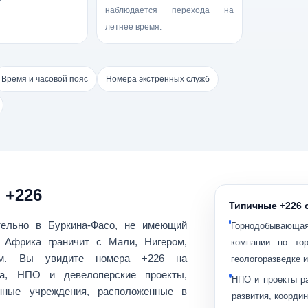
наблюдается перехода на
летнее время.
Время и часовой пояс
Номера экстренных служб
 +226
Типичные +226 
тельно в
Буркина-Фасо
, не имеющий
Горнодобывающа
 Африка
граничит с Мали, Нигером,
компании по то
ром. Вы увидите номера +226 на
геологоразведке и
а
,
НПО и девелоперские проекты
,
НПО и проекты р
нные учреждения, расположенные в
развития, коорди