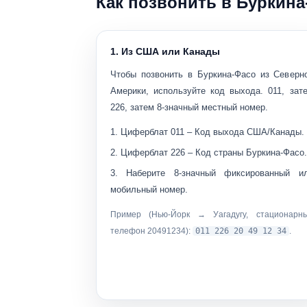
Как позвонить в Буркина
1. Из США или Канады
Чтобы позвонить в Буркина-Фасо из Северн
Америки, используйте код выхода.
011
, зат
226
, затем 8-значный местный номер.
Циферблат
011
– Код выхода США/Канады.
Циферблат
226
– Код страны Буркина-Фасо.
Наберите
8-значный фиксированный и
мобильный номер
.
Пример (Нью-Йорк → Уагадугу, стационарн
телефон 20491234):
011 226 20 49 12 34
.