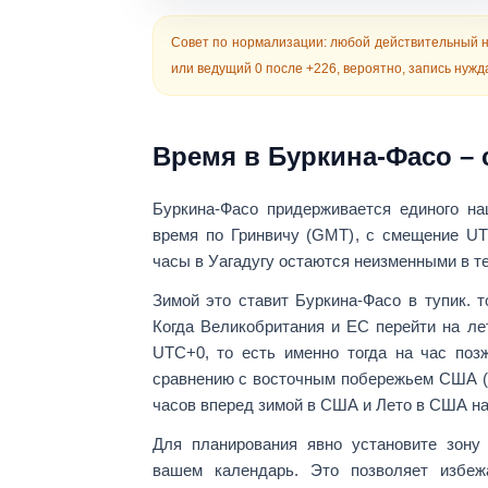
Совет по нормализации:
любой действительный н
или ведущий 0 после +226, вероятно, запись нужда
Время в Буркина-Фасо – 
Буркина-Фасо придерживается единого на
время по Гринвичу (GMT)
, с смещение
UT
часы в Уагадугу остаются неизменными в те
Зимой это ставит Буркина-Фасо в тупик.
т
Когда Великобритания и ЕС перейти на ле
UTC+0, то есть именно тогда
на час поз
сравнению с восточным побережьем США (
часов вперед зимой в США
и
Лето в США на
Для планирования явно установите зон
вашем календарь. Это позволяет избежа