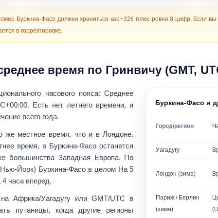
омер Буркина-Фасо должен храниться как
+226
плюс
ровно 8 цифр
. Если в
ется в корректировке.
среднее время по Гринвичу (GMT, UT
ционального часового пояса:
Среднее
Буркина-Фасо и д
C+00:00
. Есть
нет летнего времени
, и
чение всего года.
Город/регион
Ч
о же местное время, что и в Лондоне
.
тнее время, в Буркина-Фасо останется
Уагадугу
В
же большинства Западная Европа
. По
Нью-Йорк) Буркина-Фасо в целом
На 5
Лондон (зима)
В
 4 часа вперед
.
у на
Африка/Уагадугу
или GMT/UTC в
Париж / Берлин
Ц
ть путаницы, когда другие регионы
(зима)
(