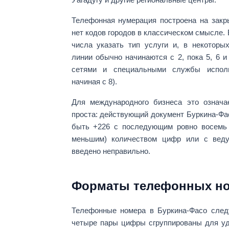
Телефонная нумерация построена на
закр
нет кодов городов
в классическом смысле. 
числа указать тип услуги и, в некоторы
линии обычно начинаются с
2
, пока
5, 6 и
сетями и специальными службы исполь
начиная с
8
).
Для международного бизнеса это означае
проста: действующий документ Буркина-Фа
быть
+226
с последующим
ровно восемь
меньшим) количеством цифр или с веду
введено неправильно.
Форматы телефонных ном
Телефонные номера в Буркина-Фасо сле
четыре пары цифры сгруппированы для уд