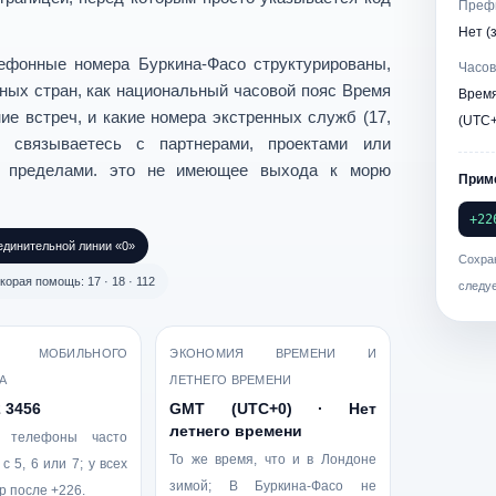
Префи
Нет (
ефонные номера Буркина-Фасо
структурированы,
Часов
ных стран, как национальный часовой пояс
Время
Вре
ие встреч, и какие
номера экстренных служб (17,
(UTC+
связываетесь с партнерами, проектами или
го пределами. это не имеющее выхода к морю
Прим
+22
единительной линии «0»
Сохра
корая помощь: 17 · 18 · 112
следуе
 МОБИЛЬНОГО
ЭКОНОМИЯ ВРЕМЕНИ И
А
ЛЕТНЕГО ВРЕМЕНИ
2 3456
GMT (UTC+0) · Нет
летнего времени
 телефоны часто
То же время, что и в Лондоне
 с
5, 6 или 7
; у всех
зимой; В Буркина-Фасо не
р
после +226.