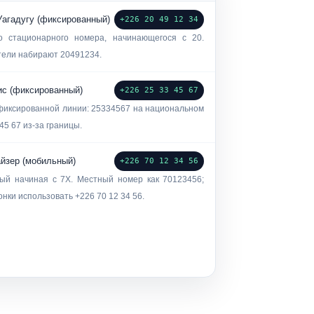
Уагадугу (фиксированный)
+226 20 49 12 34
го стационарного номера, начинающегося с
20
.
тели набирают
20491234
.
с (фиксированный)
+226 25 33 45 67
фиксированной линии:
25334567
на национальном
 45 67
из-за границы.
йзер (мобильный)
+226 70 12 34 56
ый начиная с 7X. Местный номер как
70123456
;
онки использовать
+226 70 12 34 56
.