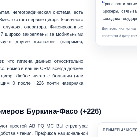
Транспорт и логис
брокеры, связыв
ытая, негеографическая система
: есть
соседних государ
Вместо этого первые цифры 8-значного
х случаях, оператора. Фиксированные
Для всех них логика
 7
широко закреплены за мобильными
просто тот
8 цифр
ког
зуют другие диапазоны (например,
т, что гигиена данных относительно
со. номер в вашей CRM всегда должен
 цифр
. Любое число с большим (или
щим 0 после +226 почти наверняка
еров Буркина-Фасо (+226)
дуют простой
AB PQ MC ВЫ
структура:
ПРИМЕРЫ ЧИСЕЛ
обства чтения. Префикса национальной