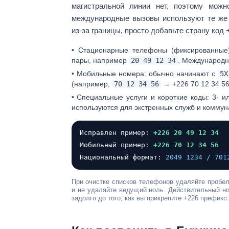
магистральной линии нет, поэтому можн
международные вызовы используют те же 
из-за границы, просто добавьте страну код
•
Стационарные телефоны (фиксированные)
пары, например
20 49 12 34
. Международ
•
Мобильные номера:
обычно начинают с
5X
(например,
70 12 34 56
→
+226 70 12 34 5
•
Специальные услуги и короткие коды:
3- ил
используются для экстренных служб и коммунал
Исправлен пример:
+226 20 49 12 34
Мобильный пример:
+226 70 12 34 56
Национальный формат:
2049 1234 / 701
При очистке списков телефонов удаляйте пробел
и не удаляйте ведущий ноль
. Действительный н
задолго до того, как вы прикрепите
+226
префикс.