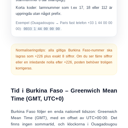
Korta koder:
larmnummer som t.ex
17
,
18
eller
112
är
uppringda
utan något prefix
.
Exempel (Ouagadougou → Paris fast telefon +33 1 44 00 00
00):
0033 1 44 00 00 00
.
Normaliseringstips:
alla giltiga Burkina Faso-nummer ska
lagras som
+226
plus
exakt 8 siffror
. Om du ser färre siffror
eller en inledande nolla efter +226, posten behöver troligen
korrigeras.
Tid i Burkina Faso – Greenwich Mean
Time (GMT, UTC+0)
Burkina Faso följer en enda nationell tidszon:
Greenwich
Mean Time (GMT)
, med en offset av
UTC+00:00
. Det
finns
ingen sommartid
, och klockorna i Ouagadougou