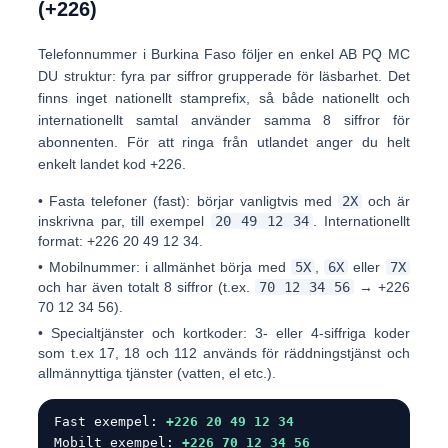
(+226)
Telefonnummer i Burkina Faso följer en enkel
AB PQ MC
DU
struktur: fyra par siffror grupperade för läsbarhet. Det
finns inget nationellt stamprefix, så både nationellt och
internationellt samtal använder samma 8 siffror för
abonnenten. För att ringa från utlandet anger du helt
enkelt landet kod
+226
.
•
Fasta telefoner (fast):
börjar vanligtvis med
2X
och är
inskrivna par, till exempel
20 49 12 34
. Internationellt
format:
+226 20 49 12 34
.
•
Mobilnummer:
i allmänhet börja med
5X
,
6X
eller
7X
och har även totalt 8 siffror (t.ex.
70 12 34 56
→
+226
70 12 34 56
).
•
Specialtjänster och kortkoder:
3- eller 4-siffriga koder
som t.ex
17
,
18
och
112
används för räddningstjänst och
allmännyttiga tjänster (vatten, el etc.).
Fast exempel:
+226 20 49 12 34
Mobilt exempel:
+226 70 12 34 56