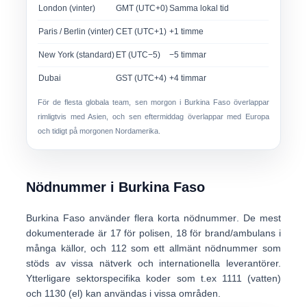
London (vinter)
GMT (UTC+0)
Samma lokal tid
Paris / Berlin (vinter)
CET (UTC+1)
+1 timme
New York (standard)
ET (UTC−5)
−5 timmar
Dubai
GST (UTC+4)
+4 timmar
För de flesta globala team,
sen morgon i Burkina Faso
överlappar
rimligtvis med Asien, och
sen eftermiddag
överlappar med Europa
och tidigt på morgonen Nordamerika.
Nödnummer i Burkina Faso
Burkina Faso använder flera
korta nödnummer
. De mest
dokumenterade är
17
för polisen,
18
för brand/ambulans i
många källor, och
112
som ett allmänt nödnummer som
stöds av vissa nätverk och internationella leverantörer.
Ytterligare sektorspecifika koder som t.ex
1111 (vatten)
och
1130 (el)
kan användas i vissa områden.