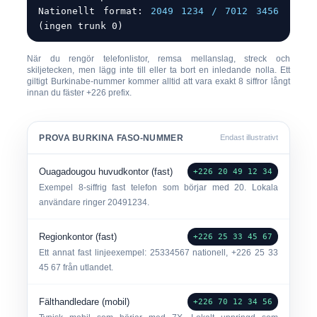
Nationellt format:
2049 1234 / 7012 3456
(ingen trunk 0)
När du rengör telefonlistor, remsa mellanslag, streck och
skiljetecken, men
lägg inte till eller ta bort en inledande nolla
. Ett
giltigt Burkinabe-nummer kommer alltid att vara exakt
8 siffror
långt
innan du fäster
+226
prefix.
PROVA BURKINA FASO-NUMMER
Endast illustrativt
Ouagadougou huvudkontor (fast)
+226 20 49 12 34
Exempel 8-siffrig fast telefon som börjar med
20
. Lokala
användare ringer
20491234
.
Regionkontor (fast)
+226 25 33 45 67
Ett annat fast linjeexempel:
25334567
nationell,
+226 25 33
45 67
från utlandet.
Fälthandledare (mobil)
+226 70 12 34 56