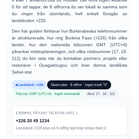
6 eller 7
används ofta för mobiler. Det finns
ingen ledande
0 för att tappa
: de 8 siffrorna du ser lokalt är samma som
du ringer från utomlands, helt enkelt föregås av
landskoden +226.
Den här guiden förklarar hur
Burkinabeska telefonnummer
är strukturerade, hur
ring Burkina Faso (+226)
från olika
länder, hur den nationella tidszonen
GMT (UTC+0)
påverkar mötesplaneringen, och vilka
nödnummer (17, 18,
112)
du bör veta när du kontaktar partners, projekt eller
resenärer i Ouagadougou och över denna landlåsta
Sahel-stat.
Landskod: +226
Sluten plan · 8 siffror · Ingen trunk "0"
Tidszon: GMT (UTC+0) · Ingen sommartid
Akut: 17 · 18 · 112
EXEMPEL PÅ FAST TELEFON (INTL.)
+226 20 49 1234
Landskod +226 plus en
8-siffrig fast linje
börjar med
2
.