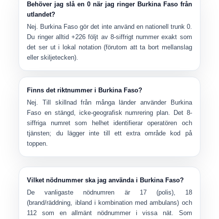
Behöver jag slå en 0 när jag ringer Burkina Faso från
utlandet?
Nej. Burkina Faso gör det
inte
använd en nationell trunk 0.
Du ringer alltid
+226
följt av
8-siffrigt nummer
exakt som
det ser ut i lokal notation (förutom att ta bort mellanslag
eller skiljetecken).
Finns det riktnummer i Burkina Faso?
Nej. Till skillnad från många länder använder Burkina
Faso en
stängd, icke-geografisk
numrering plan. Det 8-
siffriga numret som helhet identifierar operatören och
tjänsten; du lägger inte till ett extra område kod på
toppen.
Vilket nödnummer ska jag använda i Burkina Faso?
De vanligaste nödnumren är
17
(polis),
18
(brand/räddning, ibland i kombination med ambulans) och
112
som en allmänt nödnummer i vissa nät. Som