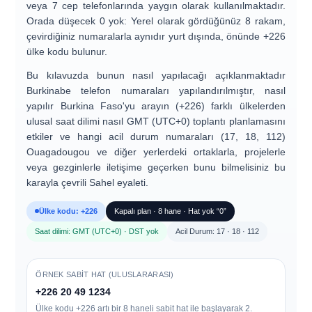
veya 7
cep telefonlarında yaygın olarak kullanılmaktadır.
Orada
düşecek 0 yok
: Yerel olarak gördüğünüz 8 rakam,
çevirdiğiniz numaralarla aynıdır yurt dışında, önünde +226
ülke kodu bulunur.
Bu kılavuzda bunun nasıl yapılacağı açıklanmaktadır
Burkinabe telefon numaraları
yapılandırılmıştır, nasıl
yapılır
Burkina Faso'yu arayın (+226)
farklı ülkelerden
ulusal saat dilimi nasıl
GMT (UTC+0)
toplantı planlamasını
etkiler ve hangi
acil durum numaraları (17, 18, 112)
Ouagadougou ve diğer yerlerdeki ortaklarla, projelerle
veya gezginlerle iletişime geçerken bunu bilmelisiniz bu
karayla çevrili Sahel eyaleti.
Ülke kodu: +226
Kapalı plan · 8 hane · Hat yok “0”
Saat dilimi: GMT (UTC+0) · DST yok
Acil Durum: 17 · 18 · 112
ÖRNEK SABIT HAT (ULUSLARARASI)
+226 20 49 1234
Ülke kodu +226 artı bir
8 haneli sabit hat
ile başlayarak
2
.