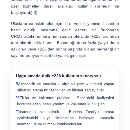
özel hizmetler diğer aralıkları kullanır (örneğin ile
başlayarak)
8
).
Uluslararası işletmeler için bu, veri hijyeninin nispeten
basit olduğu anlamına gelir: geçerli bir Burkinabe
CRM'nizdeki numara her zaman olmalıdır
+226
ardından
tam olarak sekiz haneli
. Basamağı daha fazla (veya daha
az) olan veya +226'dan sonra başında 0 olan herhangi bir
sayı neredeyse kesinlikle yanlış girilmiştir.
Uygulamada tipik +226 kullanım senaryosu
Madencilik ve emtialar
– altın ve pamuk ticareti yapan
şirketler, arama müteahhitleri ve hizmet sağlayıcılar.
STK'lar ve kalkınma projeleri
- Sahel'deki faaliyetleri
koordine eden insani yardım ve kalkınma kuruluşları.
Taşımacılık ve lojistik
– Burkina Faso'yu komşu
eyaletlerdeki kıyı limanlarına bağlayan karayolu
taşımacılığı ve gümrük komisyoncuları.