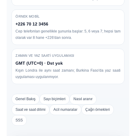
ÖRNEK MOBIL
+226 70 12 3456
Cep telefonları genellikle şununla başlar:
5, 6 veya 7
; hepsi tam
olarak var
8 hane
+226'dan sonra.
ZAMAN VE YAZ SAATI UYGULAMASI
GMT (UTC+0) · Dst yok
Kışın Londra ile aynı saat zamanı; Burkina Faso'da yaz saati
uygulaması uygulanmıyor.
Genel Bakış
Sayı biçimleri
Nasıl aranır
Saat ve saat dilimi
Acil numaralar
Çağrı örnekleri
SSS