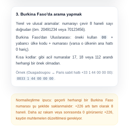
3. Burkina Faso'da arama yapmak
Yerel ve ulusal aramalar:
numarayı çevir
8 haneli sayı
doğrudan (örn.
20491234
veya
70123456
).
Burkina Faso'dan Uluslararası:
öneki kullan
00
+
yabancı ülke kodu + numarası (varsa o ülkenin ana hattı
0 hariç).
Kısa kodlar:
gibi acil numaralar
17
,
18
veya
112
arandı
herhangi bir önek olmadan
.
Örnek (Ouagadougou → Paris sabit hattı +33 1 44 00 00 00):
0033 1 44 00 00 00
.
Normalleştirme ipucu:
geçerli herhangi bir Burkina Faso
numarası şu şekilde saklanmalıdır:
+226
artı
tam olarak 8
haneli
. Daha az rakam veya sonrasında 0 görürseniz +226,
kaydın muhtemelen düzeltilmesi gerekiyor.