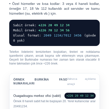
•
Özel hizmetler ve kısa kodlar:
3 veya 4 haneli kodlar,
örneğin
17
,
18
Ve
112
kullanıldı acil servisler ve kamu
hizmetleri (su, elektrik vb.) için.
Sabit örnek:
+226 20 49 12 34
Mobil örnek:
+226 70 12 34 56
Ulusal format:
2049 1234/7012 3456
(gövde
0 yok)
Telefon listelerini temizlerken boşlukları, tireleri ve noktalama
işaretlerini çıkarın, ancak
başına sıfır eklemeyin veya çıkarmayın
.
Geçerli bir Burkinabe numarası her zaman tam olarak olacaktır
8
hane
takmadan çok önce
+226
önek.
Yalnızca açıklama
ÖRNEK BURKINA FASO
NUMARALARI
amaçlı
Ouagadougou merkez ofisi (sabit)
+226 20 49 12 34
Örnek 8 haneli sabit hat ile başlayan
20
. Yerel kullanıcılar arar
20491234
.