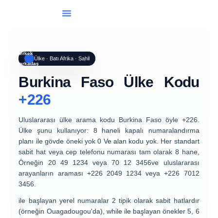
Uluslararası Arama
erkek
Ülke · Batı Afrika · Sahil
arkadaş
Burkina Faso Ülke Kodu
+226
Uluslararası ülke arama kodu
Burkina Faso
öyle
+226
.
Ülke şunu kullanıyor:
8 haneli kapalı numaralandırma
planı
ile
gövde öneki yok 0
Ve
alan kodu yok
. Her standart
sabit hat veya cep telefonu numarası tam olarak
8 hane
,
Örneğin
20 49 1234
veya
70 12 3456
ve uluslararası
arayanların araması
+226 2049 1234
veya
+226 7012
3456
.
ile başlayan yerel numaralar
2
tipik olarak sabit hatlardır
(örneğin Ouagadougou'da), while ile başlayan önekler
5, 6