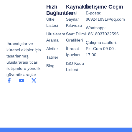
Hızlı
Kaynaklar
İletişime Geçin
Bağlantılar
Sanal
E-posta:
Ülke
Sayılar
869241891@qq.com
Listesi
Kılavuzu
Whatsapp:
Uluslararası
Saat Dilimi
+8618037022596
Arama
Grafikleri
Çalışma saatleri:
İhracatçılar ve
Aletler
İhracat
Pzt-Cum 09:00 -
küresel ekipler için
İpuçları
17:00
tasarlanmış,
Tatiller
uluslararası ticari
ISO Kodu
Blog
iletişimlere yönelik
Listesi
güvenilir araçlar.