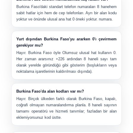
Burkina Faso'daki standart telefon numaraları
8 hane
hem
sabit hatlar için hem de cep telefonları. Ayrı bir alan kodu
yoktur ve önünde ulusal ana hat 0 öneki yoktur. numara.
Yurt dışından Burkina Faso'yu ararken 0'ı çevirmem
gerekiyor mu?
Hayır. Burkina Faso öyle
Olumsuz
ulusal hat kullanın 0.
Her zaman ararsınız
+226
ardından
8 haneli sayı
tam
olarak yerelde göründüğü gibi gösterim (boşlukların veya
noktalama işaretlerinin kaldırılması dışında).
Burkina Faso'da alan kodları var mı?
Hayır. Birçok ülkeden farklı olarak Burkina Faso,
kapalı,
coğrafi olmayan
numaralandırma planla. 8 haneli sayının
tamamı operatörü ve hizmeti tanımlar; fazladan bir alan
eklemiyorsunuz kod üstte.