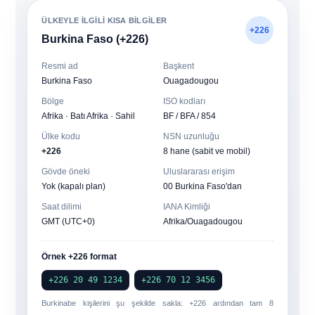
ÜLKEYLE ILGILI KISA BILGILER
+226
Burkina Faso (+226)
Resmi ad
Başkent
Burkina Faso
Ouagadougou
Bölge
ISO kodları
Afrika · Batı Afrika · Sahil
BF / BFA / 854
Ülke kodu
NSN uzunluğu
+226
8 hane (sabit ve mobil)
Gövde öneki
Uluslararası erişim
Yok (kapalı plan)
00 Burkina Faso'dan
Saat dilimi
IANA Kimliği
GMT (UTC+0)
Afrika/Ouagadougou
Örnek +226 format
+226 20 49 1234
+226 70 12 3456
Burkinabe kişilerini şu şekilde sakla:
+226
ardından tam 8