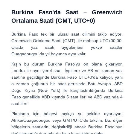
Burkina Faso'da Saat – Greenwich
Ortalama Saati (GMT, UTC+0)
Burkina Faso tek bir ulusal saat dilimini takip ediyor:
Greenwich Ortalama Saati (GMT)
, ile mahsup
UTC+00:00
.
Orada
yaz saati uygulaması yok
ve saatler
Ouagadougou'da yıl boyunca aynı kalır.
Kışın bu durum Burkina Faso'yu ön plana çıkarıyor.
Londra ile aynı yerel saat
. İngiltere ve AB ne zaman yaz
saatine geçildiğinde Burkina Faso UTC+0'da kalıyor, yani
o zaman
çoğunun bir saat gerisinde Batı Avrupa
. ABD
Doğu Kıyısı (New York) ile karşılaştırıldığında Burkina
Faso genellikle
ABD kışında 5 saat ileri
Ve
ABD yazında 4
saat ileri
.
Planlama için bölgeyi açıkça şu şekilde ayarlayın:
Afrika/Ouagadougou
veya GMT/UTC'de takvim. Bu, diğer
bölgelerin saatlerini değiştirdiği ancak Burkina Faso'nun
değiştirmediği durumlarda kafa karışıklığını önler.