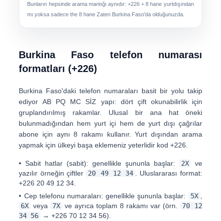
Bunların hepsinde arama mantığı aynıdır:
+226 + 8 hane
yurtdışından
mı yoksa sadece the
8 hane
Zaten Burkina Faso'da olduğunuzda.
Burkina Faso telefon numarası
formatları (+226)
Burkina Faso'daki telefon numaraları basit bir yolu takip
ediyor
AB PQ MC SİZ
yapı: dört çift okunabilirlik için
gruplandırılmış rakamlar. Ulusal bir ana hat öneki
bulunmadığından hem yurt içi hem de yurt dışı çağrılar
abone için aynı 8 rakamı kullanır. Yurt dışından arama
yapmak için ülkeyi başa eklemeniz yeterlidir kod
+226
.
•
Sabit hatlar (sabit):
genellikle şununla başlar:
2X
ve
yazılır örneğin çiftler
20 49 12 34
. Uluslararası format:
+226 20 49 12 34
.
•
Cep telefonu numaraları:
genellikle şununla başlar:
5X
,
6X
veya
7X
ve ayrıca toplam 8 rakamı var (örn.
70 12
34 56
→
+226 70 12 34 56
).