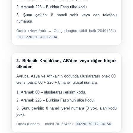
Aramak
226
– Burkina Faso ülke kodu.
Şunu çevirin:
8 haneli sabit veya cep telefonu
numarası
.
Örnek (New York → Ouagadougou sabit hattı 20491234):
011 226 20 49 12 34
.
2. Birleşik Krallık'tan, AB'den veya diğer birçok
ülkeden
Avrupa, Asya ve Afrika'nın çoğunda uluslararası önek
00
.
Gerisi basit: 00 + 226 + 8 haneli ulusal numara.
Aramak
00
– uluslararası erişim kodu.
Aramak
226
– Burkina Faso'nun ülke kodu.
Şunu çevirin:
8 haneli yerel numara
(0 yok, alan kodu
yok).
Örnek (Londra → mobil 70123456):
00226 70 12 34 56
.