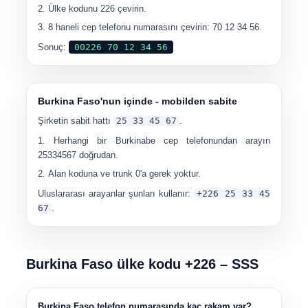
Ülke kodunu 226 çevirin.
8 haneli cep telefonu numarasını çevirin: 70 12 34 56.
Sonuç:
00226 70 12 34 56
Burkina Faso'nun içinde - mobilden sabite
Şirketin sabit hattı
25 33 45 67
.
Herhangi bir Burkinabe cep telefonundan arayın
25334567
doğrudan.
Alan koduna ve trunk 0'a gerek yoktur.
Uluslararası arayanlar şunları kullanır:
+226 25 33 45
67
.
Burkina Faso ülke kodu +226 – SSS
Burkina Faso telefon numarasında kaç rakam var?