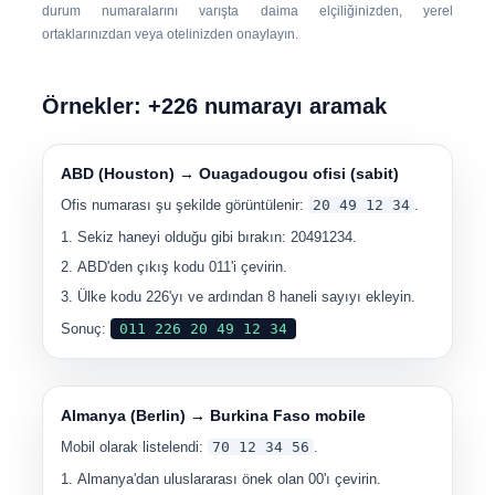
durum numaralarını varışta daima elçiliğinizden, yerel
ortaklarınızdan veya otelinizden onaylayın.
Örnekler: +226 numarayı aramak
ABD (Houston) → Ouagadougou ofisi (sabit)
Ofis numarası şu şekilde görüntülenir:
20 49 12 34
.
Sekiz haneyi olduğu gibi bırakın: 20491234.
ABD'den çıkış kodu 011'i çevirin.
Ülke kodu 226'yı ve ardından 8 haneli sayıyı ekleyin.
Sonuç:
011 226 20 49 12 34
Almanya (Berlin) → Burkina Faso mobile
Mobil olarak listelendi:
70 12 34 56
.
Almanya'dan uluslararası önek olan 00'ı çevirin.