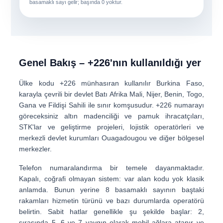
basamaklı sayı gelir; başında 0 yoktur.
Genel Bakış – +226'nın kullanıldığı yer
Ülke kodu
+226
münhasıran kullanılır
Burkina Faso
,
karayla çevrili bir devlet
Batı Afrika
Mali, Nijer, Benin, Togo,
Gana ve Fildişi Sahili ile sınır komşusudur. +226 numarayı
göreceksiniz
altın madenciliği ve pamuk ihracatçıları
,
STK'lar ve geliştirme projeleri
,
lojistik operatörleri
ve
merkezli devlet kurumları Ouagadougou ve diğer bölgesel
merkezler.
Telefon numaralandırma bir temele dayanmaktadır.
Kapalı, coğrafi olmayan sistem
: var
alan kodu yok
klasik
anlamda. Bunun yerine 8 basamaklı sayının baştaki
rakamları hizmetin türünü ve bazı durumlarda operatörü
belirtin. Sabit hatlar genellikle şu şekilde başlar:
2
,
sırasında
5, 6 ve 7
yaygın olarak mobil ağlara atanır ve