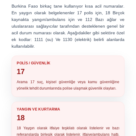
Burkina Faso birkaç tane kullanıyor
kısa acil numaralar
.
En yaygın olarak belgelenenler
17
polis için,
18
Birçok
kaynakta yangın/ambulans için ve
112
Bazı ağlar ve
uluslararası sağlayıcılar tarafından desteklenen genel bir
acil durum numarası olarak. Aşağıdakiler gibi sektöre özel
ek kodlar:
1111 (su)
Ve
1130 (elektrik)
belirli alanlarda
kullanılabilir.
POLIS / GÜVENLIK
17
Arama
17
suç, kişisel güvenliğe veya kamu güvenliğine
yönelik tehdit durumlarında polise ulaşmak güvenlik olayları.
YANGIN VE KURTARMA
18
18
Yaygın olarak itfaiye teşkilatı olarak listelenir ve bazı
referanslarda birleşik olarak listelenir. itfaiye/ambulans hattı.