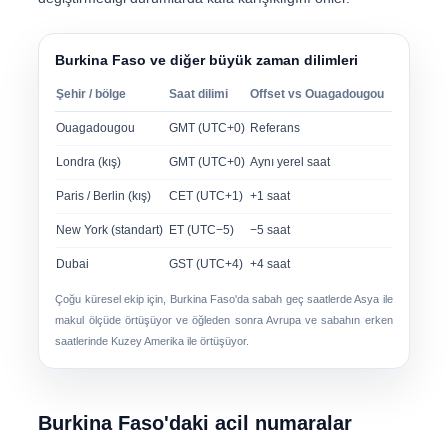
Burkina Faso ve diğer büyük zaman dilimleri
Şehir / bölge
Saat dilimi
Offset vs Ouagadougou
Ouagadougou
GMT (UTC+0)
Referans
Londra (kış)
GMT (UTC+0)
Aynı yerel saat
Paris / Berlin (kış)
CET (UTC+1)
+1 saat
New York (standart)
ET (UTC−5)
−5 saat
Dubai
GST (UTC+4)
+4 saat
Çoğu küresel ekip için,
Burkina Faso'da sabah geç saatlerde
Asya ile
makul ölçüde örtüşüyor ve
öğleden sonra
Avrupa ve sabahın erken
saatlerinde Kuzey Amerika ile örtüşüyor.
Burkina Faso'daki acil numaralar