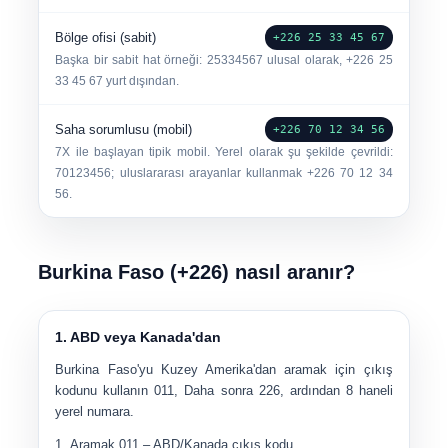
Bölge ofisi (sabit)
+226 25 33 45 67
Başka bir sabit hat örneği:
25334567
ulusal olarak,
+226 25
33 45 67
yurt dışından.
Saha sorumlusu (mobil)
+226 70 12 34 56
7X ile başlayan tipik mobil. Yerel olarak şu şekilde çevrildi:
70123456
; uluslararası arayanlar kullanmak
+226 70 12 34
56
.
Burkina Faso (+226) nasıl aranır?
1. ABD veya Kanada'dan
Burkina Faso'yu Kuzey Amerika'dan aramak için çıkış
kodunu kullanın
011
, Daha sonra
226
, ardından 8 haneli
yerel numara.
Aramak
011
– ABD/Kanada çıkış kodu.