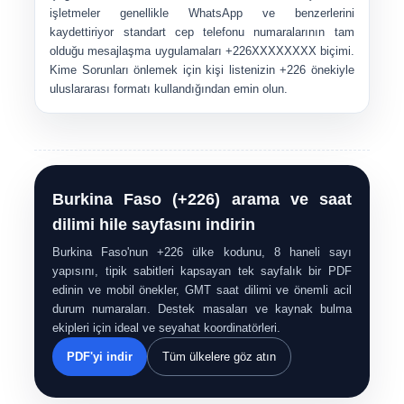
işletmeler genellikle WhatsApp ve benzerlerini
kaydettiriyor standart cep telefonu numaralarının tam
olduğu mesajlaşma uygulamaları
+226XXXXXXXX
biçimi.
Kime Sorunları önlemek için kişi listenizin +226 önekiyle
uluslararası formatı kullandığından emin olun.
Burkina Faso (+226) arama ve saat
dilimi hile sayfasını indirin
Burkina Faso'nun +226 ülke kodunu, 8 haneli sayı
yapısını, tipik sabitleri kapsayan tek sayfalık bir PDF
edinin ve mobil önekler, GMT saat dilimi ve önemli acil
durum numaraları. Destek masaları ve kaynak bulma
ekipleri için ideal ve seyahat koordinatörleri.
PDF'yi indir
Tüm ülkelere göz atın