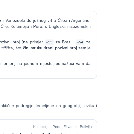
 i Venezuele do južnog vrha Čilea i Argentine.
Čile, Kolumbija i Peru, s Engleski, nizozemski i
zivni broj (na primjer
za Brazil,
za
+55
+54
ržišta, što čini strukturirani pozivni broj zemlje
 teritorij na jednom mjestu, pomažući vam da
aktične podregije temeljene na geografiji, jeziku i
Kolumbija · Peru · Ekvador · Bolivija