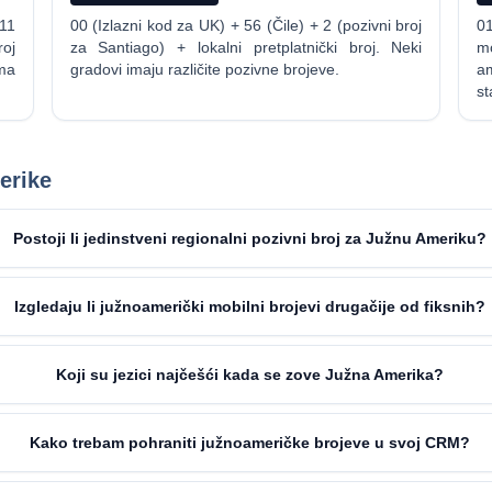
 11
00 (Izlazni kod za UK) + 56 (Čile) + 2 (pozivni broj
0
oj
za Santiago) + lokalni pretplatnički broj. Neki
mo
ma
gradovi imaju različite pozivne brojeve.
a
st
erike
Postoji li jedinstveni regionalni pozivni broj za Južnu Ameriku?
Izgledaju li južnoamerički mobilni brojevi drugačije od fiksnih?
Koji su jezici najčešći kada se zove Južna Amerika?
Kako trebam pohraniti južnoameričke brojeve u svoj CRM?