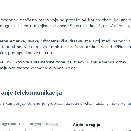
mografski značajna regija koja se proteže od Kariba obale Kolumbije
tugalski i zemlje u kojima se govori španjolski kao što su Argentina, 
erne Amerike, svaka južnoamerička država ima svoj međunarodni po
formati pozivnih brojeva i mobilnih prefiksa razlikuju se od tržišta do t
e, prodajne timove i putnike.
žava, ISO kodove i vremenske zone za svaku Južnu Ameriku državu i
kaciju oko radnog vremena lokalnog ureda.
ranje telekomunikacija
ih kampanja, korisno je grupirati južnoamerička tržišta u nekoliko pr
Argentina · Čile · Urugvaj · Paragvaj
Andska regija