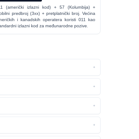
11 (američki izlazni kod) + 57 (Kolumbija) +
bilni predbroj (3xx) + pretplatnički broj. Većina
meričkih i kanadskih operatera koristi 011 kao
andardni izlazni kod za međunarodne pozive.
+
+
+
+