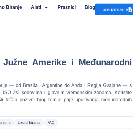
o Biranje
Alati
Praznici
Blog
preuzimanje
a Južne Amerike i Međunarodni
torije — od Brazila i Argentine do Anda i Regija Gvajane — s
, ISO 2/3 kodovima i glavnim vremenskim zonama. Koristite
šli točan pozivni broj zemlje prije upućivanja međunarodnih
e zone
Uzorci biranja
FAQ