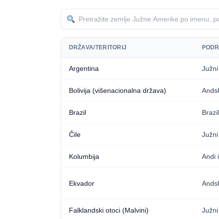
DRŽAVA/TERITORIJ
PODR
Argentina
Južni
Bolivija (višenacionalna država)
Andsk
Brazil
Brazi
Čile
Južni
Kolumbija
Andi i
Ekvador
Andsk
Falklandski otoci (Malvini)
Južni 