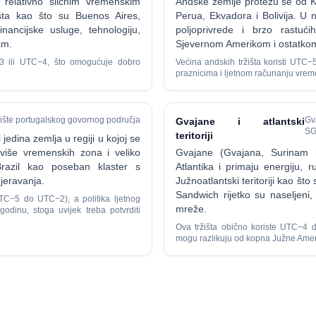
 relativno sličnim vremenskim
Andske zemlje protežu se od K
šta kao što su Buenos Aires,
Perua, Ekvadora i Bolivija. U 
ancijske usluge, tehnologiju,
poljoprivrede i brzo rastuć
am.
Sjevernom Amerikom i ostatkom
3 ili UTC−4, što omogućuje dobro
Većina andskih tržišta koristi UTC−5
praznicima i ljetnom računanju vrem
ržište portugalskog govornog područja
Gv
Gvajane i atlantski
SG
teritoriji
jedina zemlja u regiji u kojoj se
 više vremenskih zona i veliko
Gvajane (Gvajana, Surinam i
i Brazil kao poseban klaster s
Atlantika i primaju energiju, r
jeravanja.
Južnoatlantski teritoriji kao što
Sandwich rijetko su naseljeni, 
TC−5 do UTC−2), a politika ljetnog
mreže.
dinu, stoga uvijek treba potvrditi
Ova tržišta obično koriste UTC−4 d
mogu razlikuju od kopna Južne Amer