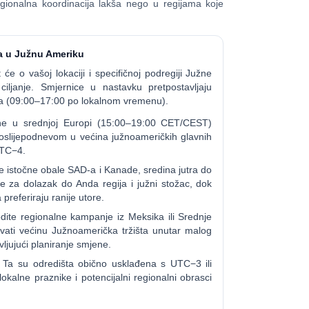
ionalna koordinacija lakša nego u regijama koje
a u Južnu Ameriku
 će o vašoj lokaciji i specifičnoj podregiji Južne
iljanje. Smjernice u nastavku pretpostavljaju
a (09:00–17:00 po lokalnom vremenu).
e u srednjoj Europi (15:00–19:00 CET/CEST)
poslijepodnevom u većina južnoameričkih glavnih
UTC−4.
 istočne obale SAD-a i Kanade, sredina jutra do
e za dolazak do Anda regija i južni stožac, dok
referiraju ranije utore.
ite regionalne kampanje iz Meksika ili Srednje
ati većinu Južnoamerička tržišta unutar malog
ljujući planiranje smjene.
Ta su odredišta obično usklađena s UTC−3 ili
kalne praznike i potencijalni regionalni obrasci