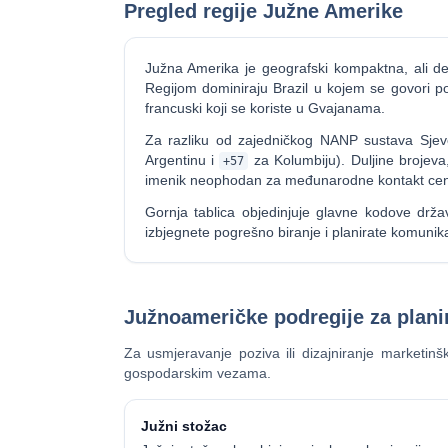
Pregled regije Južne Amerike
Južna Amerika je geografski kompaktna, ali de
Regijom dominiraju Brazil u kojem se govori por
francuski koji se koriste u Gvajanama.
Za razliku od zajedničkog NANP sustava Sjev
Argentinu i
za Kolumbiju). Duljine brojeva, 
+57
imenik neophodan za međunarodne kontakt centr
Gornja tablica objedinjuje glavne kodove dr
izbjegnete pogrešno biranje i planirate komuni
Južnoameričke podregije za plani
Za usmjeravanje poziva ili dizajniranje marketinšk
gospodarskim vezama.
Južni stožac