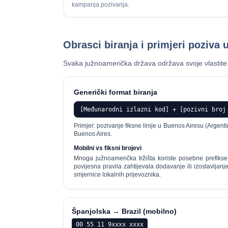
kampanja pozivanja.
Obrasci biranja i primjeri poziva
Svaka južnoamerička država održava svoje vlastite p
Generički format biranja
[Međunarodni izlazni kod] + [pozivni broj
Primjer: pozivanje fiksne linije u Buenos Airesu (Argen
Buenos Aires.
Mobilni vs fiksni brojevi
Mnoga južnoamerička tržišta koriste posebne prefiks
povijesna pravila zahtijevala dodavanje ili izostavljanje
smjernice lokalnih prijevoznika.
Španjolska → Brazil (mobilno)
00 55 11 9xxxx xxxx