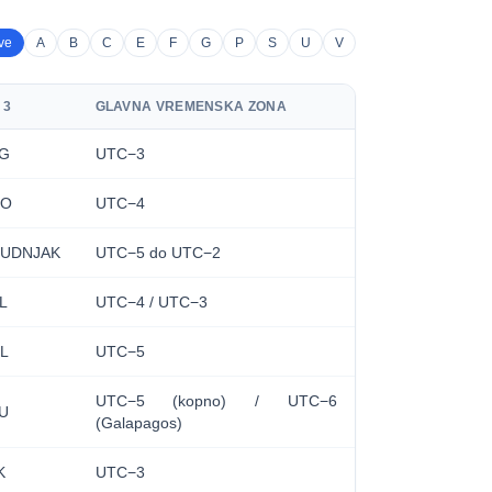
ve
A
B
C
E
F
G
P
S
U
V
 3
GLAVNA VREMENSKA ZONA
G
UTC−3
LO
UTC−4
UDNJAK
UTC−5 do UTC−2
L
UTC−4 / UTC−3
L
UTC−5
UTC−5 (kopno) / UTC−6
U
(Galapagos)
K
UTC−3