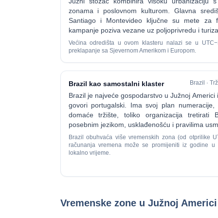
Južni stožac kombinira visoku urbanizaciju s
zonama i poslovnom kulturom. Glavna sredi
Santiago i Montevideo ključne su mete za fin
kampanje poziva vezane uz poljoprivredu i turiz
Većina odredišta u ovom klasteru nalazi se u UTC−
preklapanje sa Sjevernom Amerikom i Europom.
Brazil · T
Brazil kao samostalni klaster
Brazil je najveće gospodarstvo u Južnoj Americi i 
govori portugalski. Ima svoj plan numeracije,
domaće tržište, toliko organizacija tretirat
posebnim jezikom, usklađenošću i pravilima usm
Brazil obuhvaća više vremenskih zona (od otprilike U
računanja vremena može se promijeniti iz godine u go
lokalno vrijeme.
Vremenske zone u Južnoj Americi