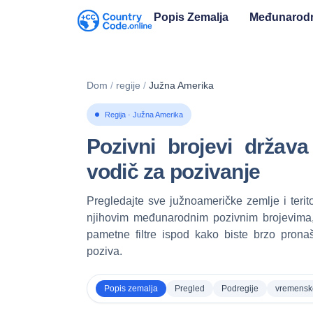
Popis Zemalja
Međunarodn
Dom
/
regije
/
Južna Amerika
Regija · Južna Amerika
Pozivni brojevi držav
vodič za pozivanje
Pregledajte sve južnoameričke zemlje i teri
njihovim međunarodnim pozivnim brojevima
pametne filtre ispod kako biste brzo prona
poziva.
Popis zemalja
Pregled
Podregije
vremensk