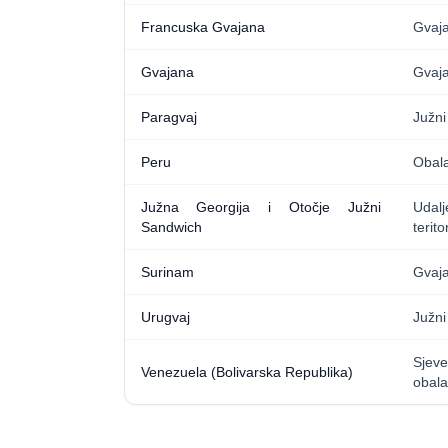
Francuska Gvajana
Gvaja
Gvajana
Gvaj
Paragvaj
Južni
Peru
Obala
Južna Georgija i Otočje Južni
Udal
Sandwich
teritor
Surinam
Gvaja
Urugvaj
Južni
Sjev
Venezuela (Bolivarska Republika)
obala