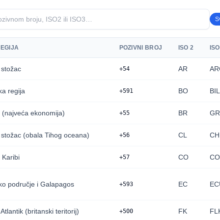
S
EGIJA
POZIVNI BROJ
ISO 2
ISO
 stožac
AR
AR
+54
a regija
BO
BI
+591
l (najveća ekonomija)
BR
GR
+55
 stožac (obala Tihog oceana)
CL
CH
+56
 Karibi
CO
CO
+57
o područje i Galapagos
EC
EC
+593
Atlantik (britanski teritorij)
FK
FL
+500