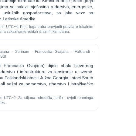
olumbije okrenute ka Karibima dolje preko gorja
njima se nalazi mješavina rudarstva, energetike,
ih uslužnih gospodarstava, sa jake veze sa
 Latinske Amerike.
 ili UTC−4. Prije toga treba provjeriti pravila o lokalnim
ena zakazivanje velikih izlaznih kampanja.
ajana · Surinam · Francuska Gvajana · Falklandi ·
SSI
 Francuska Gvajana) dijele obalu sjevernog
udarstvo i infrastruktura za lansiranje u svemir.
 su Falklandski otoci i Južna Georgia i otoci South
ali važni za pomorstvo, ribarstvo i istraživačke
o UTC−2. Za ciljana odredišta, tarife i uvjeti roaminga
ike.