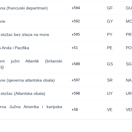
na (francuski departman)
GF
GU
+594
ane
GY
M
+592
 stožac bez izlaza na more
PY
PR
+595
 Anda i Pacifika
PE
PO
+51
jeni južni Atlantik (britanski
GS
SG
+500
ij)
ne (sjeverna atlantska obala)
SR
NA
+597
 stožac (Atlantska obala)
UY
UR
+598
erna Južna Amerika i karipska
VE
VE
+58