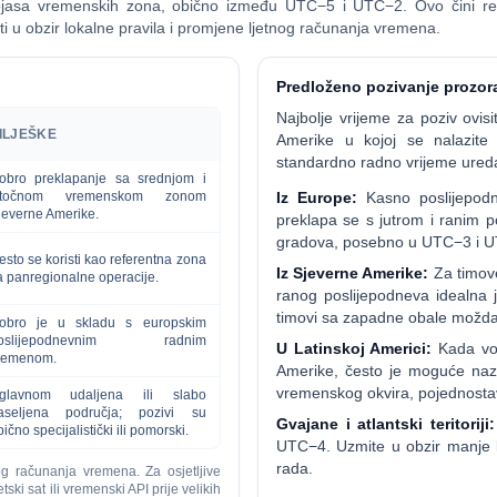
jasa vremenskih zona, obično između UTC−5 i UTC−2. Ovo čini reg
ti u obzir lokalne pravila i promjene ljetnog računanja vremena.
Predloženo pozivanje prozor
Najbolje vrijeme za poziv ovisit
ILJEŠKE
Amerike u kojoj se nalazite c
standardno radno vrijeme ured
obro preklapanje sa srednjom i
stočnom vremenskom zonom
Iz Europe:
Kasno poslijepodn
jeverne Amerike.
preklapa se s jutrom i ranim 
gradova, posebno u UTC−3 i 
esto se koristi kao referentna zona
Iz Sjeverne Amerike:
Za timove
a panregionalne operacije.
ranog poslijepodneva idealna j
timovi sa zapadne obale možda p
obro je u skladu s europskim
oslijepodnevnim radnim
U Latinskoj Americi:
Kada vod
remenom.
Amerike, često je moguće nazv
vremenskog okvira, pojednostav
glavnom udaljena ili slabo
aseljena područja; pozivi su
Gvajane i atlantski teritoriji:
ično specijalistički ili pomorski.
UTC−4. Uzmite u obzir manje lo
rada.
og računanja vremena. Za osjetljive
tski sat ili vremenski API prije velikih