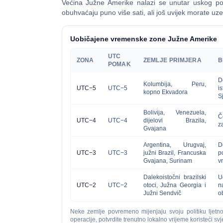
Većina Južne Amerike nalazi se unutar uskog po
obuhvaćaju puno više sati, ali još uvijek morate uze
Uobičajene vremenske zone Južne Amerike
UTC
ZONA
ZEMLJE PRIMJERA
B
POMAK
D
Kolumbija, Peru,
UTC−5
UTC−5
i
kopno Ekvadora
S
Bolivija, Venezuela,
Č
UTC−4
UTC−4
dijelovi Brazila,
z
Gvajana
Argentina, Urugvaj,
D
UTC−3
UTC−3
južni Brazil, Francuska
p
Gvajana, Surinam
v
Dalekoistočni brazilski
U
UTC−2
UTC−2
otoci, Južna Georgia i
n
Južni Sendvič
ob
Neke zemlje povremeno mijenjaju svoju politiku ljetn
operacije, potvrdite trenutno lokalno vrijeme koristeći svje