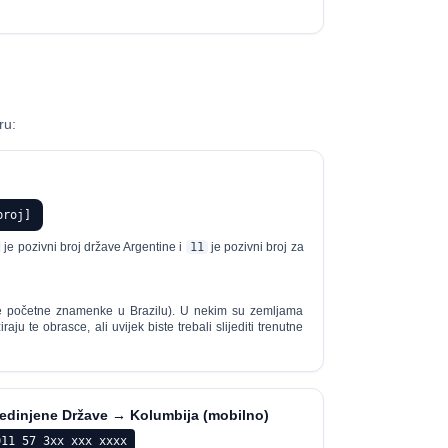
ru:
broj]
je pozivni broj države Argentine i
11
je pozivni broj za
ene početne znamenke u Brazilu). U nekim su zemljama
ju te obrasce, ali uvijek biste trebali slijediti trenutne
jedinjene Države → Kolumbija (mobilno)
011 57 3xx xxx xxxx