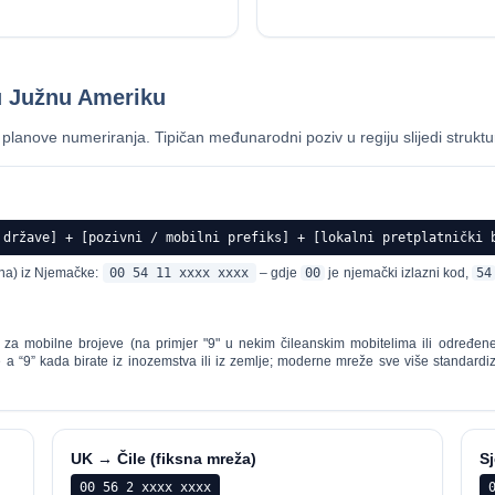
 u Južnu Ameriku
lanove numeriranja. Tipičan međunarodni poziv u regiju slijedi struktu
 države] + [pozivni / mobilni prefiks] + [lokalni pretplatnički 
tina) iz Njemačke:
00 54 11 xxxx xxxx
– gdje
00
je njemački izlazni kod,
54
e za mobilne brojeve (na primjer "9" u nekim čileanskim mobitelima ili određ
 a “9” kada birate iz inozemstva ili iz zemlje; moderne mreže sve više standardizira
UK → Čile (fiksna mreža)
S
00 56 2 xxxx xxxx