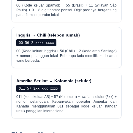
00 (Kode keluar Spanyol) + 55 (Brasil) + 11 (wilayah São
Paulo) + 9 + 8 digit nomor ponsel. Digit pastinya bergantung
pada format operator lokal.
Inggris → Chili (telepon rumah)
00 56 2 xxxx xxxx
00 (Kode keluar Inggris) + 56 (Chili) + 2 (kode area Santiago)
+ nomor pelanggan lokal. Beberapa kota memiliki kode area
yang berbeda.
Amerika Serikat → Kolombia (seluler)
011 57 3xx xxx xxxx
011 (kode keluar AS) + 57 (Kolombia) + awalan seluler (3xx) +
nomor pelanggan. Kebanyakan operator Amerika dan
Kanada menggunakan 011 sebagai kode keluar standar
untuk panggilan internasional.