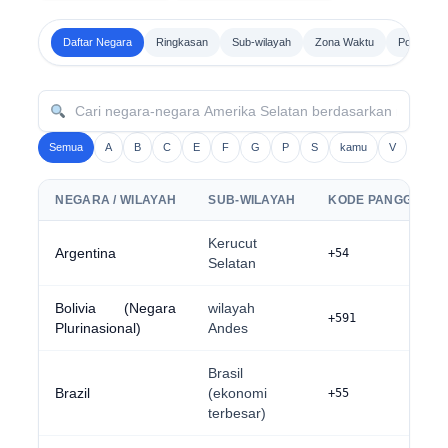
Daftar Negara
Ringkasan
Sub-wilayah
Zona Waktu
Pola Pang
Semua
A
B
C
E
F
G
P
S
kamu
V
NEGARA / WILAYAH
SUB-WILAYAH
KODE PANGGILAN
Kerucut
Argentina
+54
Selatan
Bolivia (Negara
wilayah
+591
Plurinasional)
Andes
Brasil
Brazil
(ekonomi
+55
terbesar)