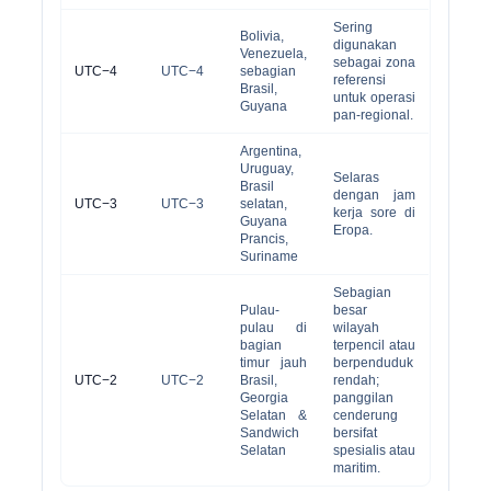
Sering
Bolivia,
digunakan
Venezuela,
sebagai zona
UTC−4
UTC−4
sebagian
referensi
Brasil,
untuk operasi
Guyana
pan-regional.
Argentina,
Uruguay,
Selaras
Brasil
dengan jam
UTC−3
UTC−3
selatan,
kerja sore di
Guyana
Eropa.
Prancis,
Suriname
Sebagian
Pulau-
besar
pulau di
wilayah
bagian
terpencil atau
timur jauh
berpenduduk
UTC−2
UTC−2
Brasil,
rendah;
Georgia
panggilan
Selatan &
cenderung
Sandwich
bersifat
Selatan
spesialis atau
maritim.