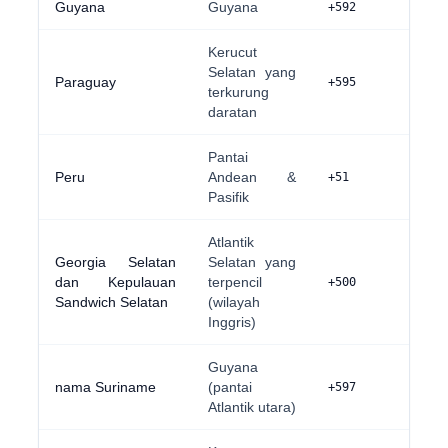
Guyana
Guyana
+592
Kerucut
Selatan yang
Paraguay
+595
terkurung
daratan
Pantai
Peru
Andean &
+51
Pasifik
Atlantik
Georgia Selatan
Selatan yang
dan Kepulauan
terpencil
+500
Sandwich Selatan
(wilayah
Inggris)
Guyana
nama Suriname
(pantai
+597
Atlantik utara)