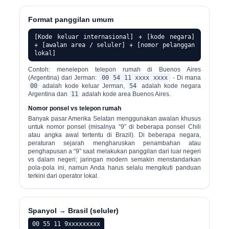
Format panggilan umum
[Kode keluar internasional] + [kode negara]
+ [awalan area / seluler] + [nomor pelanggan
lokal]
Contoh: menelepon telepon rumah di Buenos Aires
(Argentina) dari Jerman:
00 54 11 xxxx xxxx
- Di mana
00
adalah kode keluar Jerman,
54
adalah kode negara
Argentina dan
11
adalah kode area Buenos Aires.
Nomor ponsel vs telepon rumah
Banyak pasar Amerika Selatan menggunakan awalan khusus
untuk nomor ponsel (misalnya “9” di beberapa ponsel Chili
atau angka awal tertentu di Brazil). Di beberapa negara,
peraturan sejarah mengharuskan penambahan atau
penghapusan a “9” saat melakukan panggilan dari luar negeri
vs dalam negeri; jaringan modern semakin menstandarkan
pola-pola ini, namun Anda harus selalu mengikuti panduan
terkini dari operator lokal.
Spanyol → Brasil (seluler)
00 55 11 9xxxxxxxxx