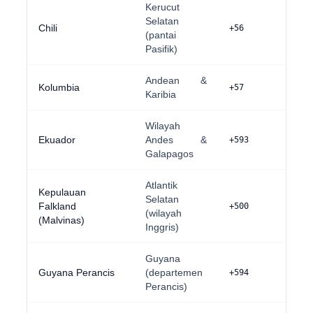
Kerucut
Selatan
Chili
+56
(pantai
Pasifik)
Andean &
Kolumbia
+57
Karibia
Wilayah
Ekuador
Andes &
+593
Galapagos
Atlantik
Kepulauan
Selatan
Falkland
+500
(wilayah
(Malvinas)
Inggris)
Guyana
Guyana Perancis
(departemen
+594
Perancis)